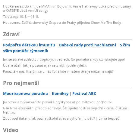
Hot Releases: do kin jde MMA film Bojovník, Anne Hathaway utíká před dinosaury
a KATSEYE dává ven tři songy
Tarotskop 10. 8.—16. 8.
Hot events: Začíná slovenský Grape a do Prahy přijedou Show Me The Body
Zdraví
Podpořte dětskou imunitu
Babské rady proti nachlazení
S čím
vším pomůže rýmovník
Jak se zdravě zchladit v tropických vedrech: Co pomáhá a kdy už riskujete úpal
Úpal a úžeh: Jak je poznat a jak se z nich rychle vyléčit
Parazité v nás: Kterým se u nás líbí a kde v našem těle je můžeme najít?
Pro nejmenší
Mourissonova poradna
Komiksy
Festival ABC
Jak vznikla žvýkačka? Od pravěké pryskyřice až po mátovou pochoutku
GTA 6 má excelentní předobjednávky. Šéf společnosti se vyjádřil k ceně, diskům i
Netflixu
Život pod tlakem: Jak poznat školní stres a vyhoření u dětí? | Linka bezpečí
Video