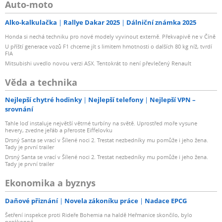
Auto-moto
Alko-kalkulačka
Rallye Dakar 2025
Dálniční známka 2025
Honda si nechá techniku pro nové modely vyvinout externě. Překvapivě ne v Číně
U příští generace vozů F1 chceme jít s limitem hmotnosti o dalších 80 kg níž, tvrdí
FIA
Mitsubishi uvedlo novou verzi ASX. Tentokrát to není převlečený Renault
Věda a technika
Nejlepší chytré hodinky
Nejlepší telefony
Nejlepší VPN –
srovnání
Tahle loď instaluje největší větrné turbíny na světě. Uprostřed moře vysune
hevery, zvedne jeřáb a přeroste Eiffelovku
Drsný Santa se vrací v Šílené noci 2. Trestat nezbedníky mu pomůže i jeho žena.
Tady je první trailer
Drsný Santa se vrací v Šílené noci 2. Trestat nezbedníky mu pomůže i jeho žena.
Tady je první trailer
Ekonomika a byznys
Daňové přiznání
Novela zákoníku práce
Nadace EPCG
Šetření inspekce proti Rideře Bohemia na haldě Heřmanice skončilo, bylo
nezákonné