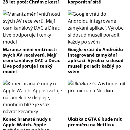
28 let poté: Chrám z kostí
korporátní sítě
Marantz mění vnitřnosti
Google vrátí do Androidu
svých AV receiverů. Mají
integrované zamykání
osmikanálový DAC a Dirac
aplikací. Výrobci si dosud
Live podporuje i tenký
museli poradit každý po
model
svém
Konec hranaté nudy u
Ukázka z GTA 6 bude mít
Apple Watch. Apple
premiéru na Netflixu
zvažuje náramek bez