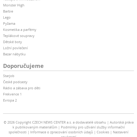
Monster High
Barbie
Lego
Pyžama
Kosmetika a parfémy
Teplákové soupravy
Dětské boty
Ložní povlečení
Bazar nábytku
Doporučujeme
Starjob
České podcasty
Rádio a zábava pro děti
Frekvence 1
Evropa 2
© 2026 Copyright CZECH NEWS CENTER a.s. a dodavatelé obsahu
Autorská práva
k publikovaným materiálům
Podmínky pro užívání služby informační
společnosti
Informace o zpracování osobních údajů
Cookies
Nastavení
soukromí