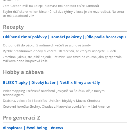
Zero Carbon míří na koleje. Biomasa má nahradit tisíce kamionů
Saylor drží skoro milion bitcoinů, už dva týdny v kuse je ale rozprodává. Na cenu
to má paradoxní vliv
Recepty
Oblíbené zimní polévky
Domácí pekárny
Jídlo podle horoskopu
Od pondělí do pátku: 5 rodinných večeří ze srpnové úrody
Rychlé prázdninové obědy či večeře: 10 receptů, se kterými uspějete i u dětí
Zmrzlina, jakou jste ještě nejedli! Pět míst, kde zmrzlina chutná jako gorgonzola,
svíčková nebo krupicová kaše
Hobby a zábava
BLESK Tlapky
Divoký kačer
Netflix filmy a seriály
Videomapping i scénické nasvícení. Jeskyně Na Špičáku ožije novými
technologiemi
Draisina, velocipéd i kostitřas: Unikátní bicykly v Muzeu Chodska
Cestovní horečka šlechty: Chuďas z Klatovska otrokářem v Jižní Americe
Pro generaci Z
#inspirace
#wellbeing
#news