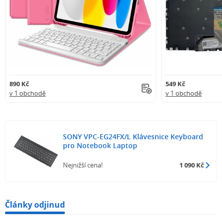
890 Kč
549 Kč
v 1 obchodě
v 1 obchodě
SONY VPC-EG24FX/L Klávesnice Keyboard
pro Notebook Laptop
Nejnižší cena!
1 090 Kč
Články odjinud