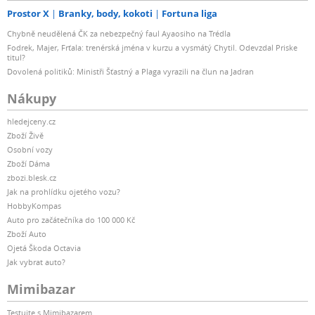
Prostor X
Branky, body, kokoti
Fortuna liga
Chybně neudělená ČK za nebezpečný faul Ayaosiho na Trédla
Fodrek, Majer, Frťala: trenérská jména v kurzu a vysmátý Chytil. Odevzdal Priske
titul?
Dovolená politiků: Ministři Šťastný a Plaga vyrazili na člun na Jadran
Nákupy
hledejceny.cz
Zboží Živě
Osobní vozy
Zboží Dáma
zbozi.blesk.cz
Jak na prohlídku ojetého vozu?
HobbyKompas
Auto pro začátečníka do 100 000 Kč
Zboží Auto
Ojetá Škoda Octavia
Jak vybrat auto?
Mimibazar
Testujte s Mimibazarem