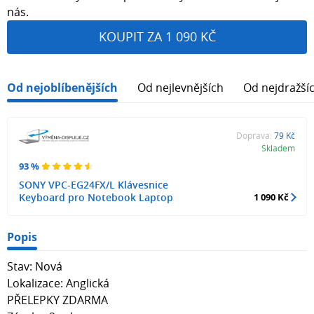
nás.
KOUPIT ZA 1 090 KČ
Od nejoblíbenějších
Od nejlevnějších
Od nejdražší
Doprava:
79 Kč
Skladem
93 %
SONY VPC-EG24FX/L Klávesnice
Keyboard pro Notebook Laptop
1 090 Kč
Popis
Stav: Nová
Lokalizace: Anglická
PŘELEPKY ZDARMA