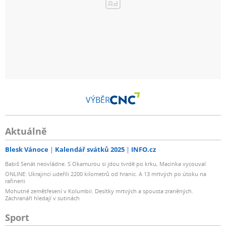
VÝBĚR
Aktuálně
Blesk Vánoce
Kalendář svátků 2025
INFO.cz
Babiš Senát neovládne. S Okamurou si jdou tvrdě po krku, Macinka vycouval
ONLINE: Ukrajinci udeřili 2200 kilometrů od hranic. A 13 mrtvých po útoku na
rafinerii
Mohutné zemětřesení v Kolumbii: Desítky mrtvých a spousta zraněných.
Záchranáři hledají v sutinách
Sport