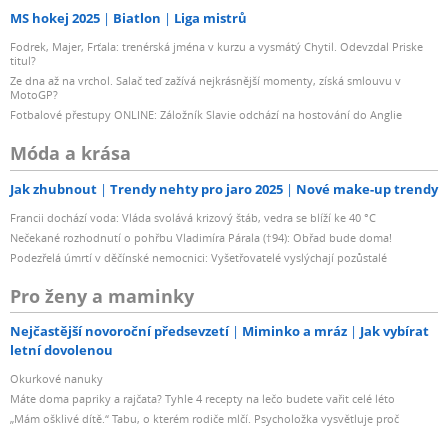
MS hokej 2025
Biatlon
Liga mistrů
Fodrek, Majer, Frťala: trenérská jména v kurzu a vysmátý Chytil. Odevzdal Priske
titul?
Ze dna až na vrchol. Salač teď zažívá nejkrásnější momenty, získá smlouvu v
MotoGP?
Fotbalové přestupy ONLINE: Záložník Slavie odchází na hostování do Anglie
Móda a krása
Jak zhubnout
Trendy nehty pro jaro 2025
Nové make-up trendy
Francii dochází voda: Vláda svolává krizový štáb, vedra se blíží ke 40 °C
Nečekané rozhodnutí o pohřbu Vladimíra Párala (†94): Obřad bude doma!
Podezřelá úmrtí v děčínské nemocnici: Vyšetřovatelé vyslýchají pozůstalé
Pro ženy a maminky
Nejčastější novoroční předsevzetí
Miminko a mráz
Jak vybírat
letní dovolenou
Okurkové nanuky
Máte doma papriky a rajčata? Tyhle 4 recepty na lečo budete vařit celé léto
„Mám ošklivé dítě.“ Tabu, o kterém rodiče mlčí. Psycholožka vysvětluje proč