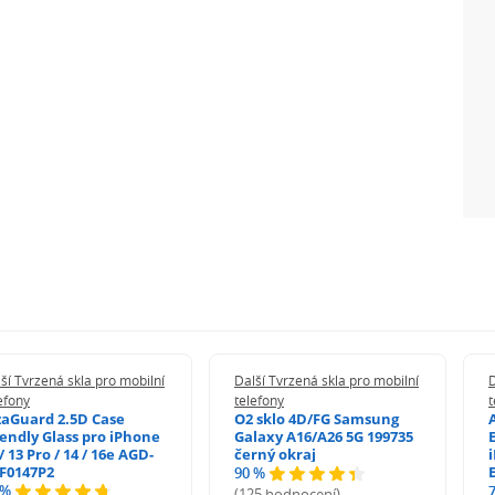
ší Tvrzená skla pro mobilní
Další Tvrzená skla pro mobilní
D
efony
telefony
t
zaGuard 2.5D Case
O2 sklo 4D/FG Samsung
iendly Glass pro iPhone
Galaxy A16/A26 5G 199735
/ 13 Pro / 14 / 16e AGD-
černý okraj
F0147P2
90 %
 %
(125 hodnocení)