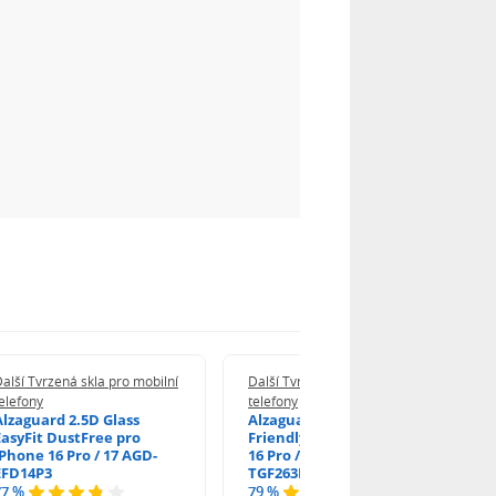
alší Tvrzená skla pro mobilní
Další Tvrzená skla pro mobilní
elefony
telefony
Alzaguard 2.5D Glass
Alzaguard 2.5D Case
EasyFit DustFree pro
Friendly Glass pro iPhone
iPhone 16 Pro / 17 AGD-
16 Pro / 17 / 17 Pro AGD-
EFD14P3
TGF263P2
77 %
79 %