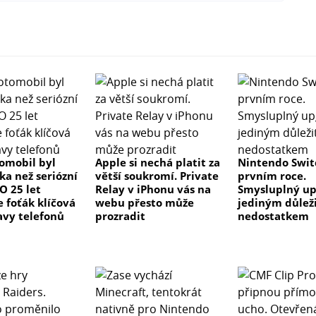
tomobil byl
Apple si nechá platit za
Nintendo Swit
ka než seriózní
větší soukromí. Private
prvním roce.
 O 25 let
Relay v iPhonu vás na
Smysluplný up
e foťák klíčová
webu přesto může
jediným důlež
avy telefonů
prozradit
nedostatkem