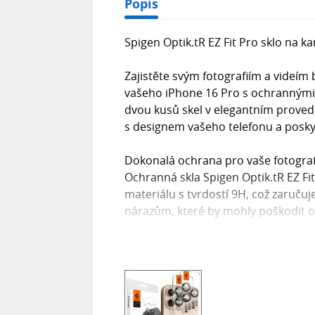
Popis
Spigen Optik.tR EZ Fit Pro sklo na k
Zajistěte svým fotografiím a videím
vašeho iPhone 16 Pro s ochrannými s
dvou kusů skel v elegantním provede
s designem vašeho telefonu a posky
Dokonalá ochrana pro vaše fotograf
Ochranná skla Spigen Optik.tR EZ F
materiálu s tvrdostí 9H, což zaruču
nárazům, které by mohly poškodit ob
skla zachovávají 100% čirost, takže k
nedotčena. Nemusíte se obávat ani n
skla jsou optimalizována pro zachová
Design a snadná instalace
Každé ochranné sklo je precizně tva