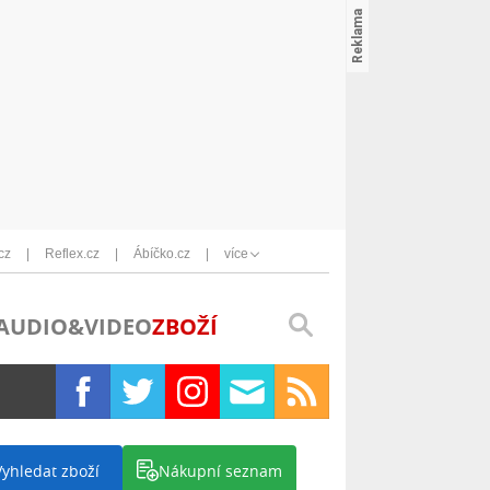
cz
Reflex.cz
Ábíčko.cz
více
AUDIO&VIDEO
ZBOŽÍ
Vyhledat zboží
Nákupní seznam