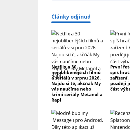
Články odjinud
Netflix a 30
První fo
nejoblíbenějších filmů
spíš hrač
a seriálů v srpnu 2026.
zařízení.
Najdu si tě, akčňák My
později j
vás naučíme nebo
část výb
krimi seriály Metanol a
Rapl