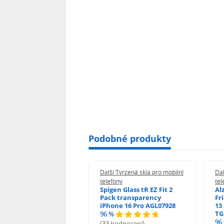
Podobné produkty
 Tvrzená skla pro mobilní
Další Tvrzená skla pro mobilní
Dal
ony
telefony
tel
guard 2.5D Glass
Spigen Glass tR EZ Fit 2
Al
Fit DustFree pro
Pack transparency
Fr
ne 17 Pro AGD-
iPhone 16 Pro AGL07928
13 
478BDAP3
TG
96 %
%
96
(33 hodnocení)