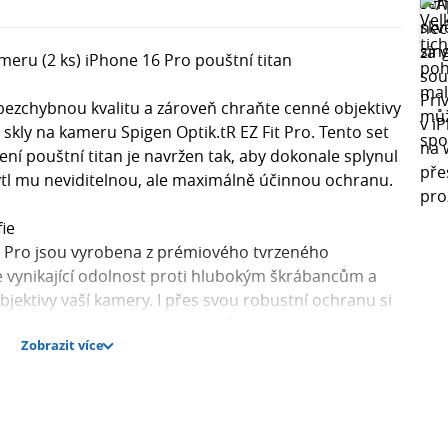
ameru (2 ks) iPhone 16 Pro pouštní titan
 bezchybnou kvalitu a zároveň chraňte cenné objektivy
kly na kameru Spigen Optik.tR EZ Fit Pro. Tento set
ní pouštní titan je navržen tak, aby dokonale splynul
tl mu neviditelnou, ale maximálně účinnou ochranu.
ie
it Pro jsou vyrobena z prémiového tvrzeného
je vynikající odolnost proti hlubokým škrábancům a
jektivy vaší kamery. I přes svou robustní ochranu si
valita vašich fotografií a videí zůstane naprosto
Zobrazit více
ežádoucích odlesků blesku či jiných optických vad –
ní originální kvality obrazu.
rováno pro jednotlivé objektivy kamery iPhone 16 Pro