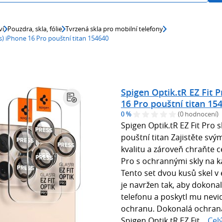
ví
Pouzdra, skla, fólie
Tvrzená skla pro mobilní telefony
ks) iPhone 16 Pro pouštní titan 154640
Spigen Optik.tR EZ Fit 
16 Pro pouštní titan 15
0 %
(0 hodnocení)
Spigen Optik.tR EZ Fit Pro 
pouštní titan Zajistěte sv
kvalitu a zároveň chraňte 
Pro s ochrannými skly na k
Tento set dvou kusů skel v
je navržen tak, aby dokona
telefonu a poskytl mu nevi
ochranu. Dokonalá ochrana
Spigen Optik.tR EZ Fit...
Cel