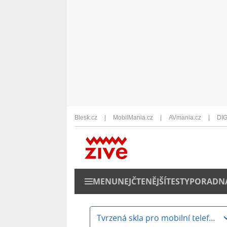
Blesk.cz
MobilMania.cz
AVmania.cz
DIG
MENU
NEJČTENĚJŠÍ
TESTY
PORADN
Tvrzená skla pro mobilní telefony