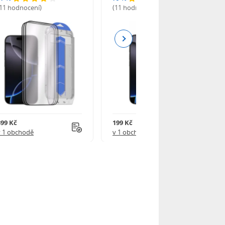
(11 hodnocení)
(11 hodnocení)
Next
399 Kč
199 Kč
v 1 obchodě
v 1 obchodě