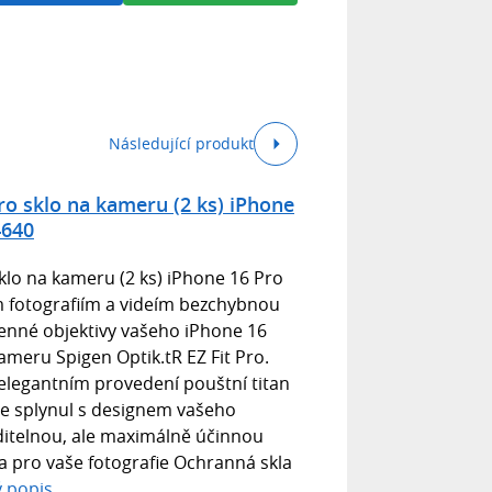
Následující produkt
Pro sklo na kameru (2 ks) iPhone
4640
sklo na kameru (2 ks) iPhone 16 Pro
ým fotografiím a videím bezchybnou
cenné objektivy vašeho iPhone 16
ameru Spigen Optik.tR EZ Fit Pro.
 elegantním provedení pouštní titan
le splynul s designem vašeho
ditelnou, ale maximálně účinnou
 pro vaše fotografie Ochranná skla
ý popis