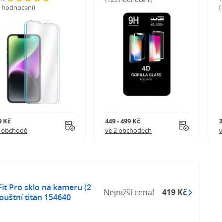
5 hodnocení)
9 Kč
449 - 499 Kč
1 obchodě
ve 2 obchodech
Fit Pro sklo na kameru (2
Nejnižší cena!
419 Kč
ouštní titan 154640