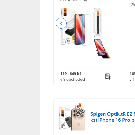
odnocení)
(2
Previous
 402 Kč
119 - 649 Kč
16
 obchodech
v 9 obchodech
v 
Spigen Optik.tR EZ 
ks) iPhone 16 Pro p