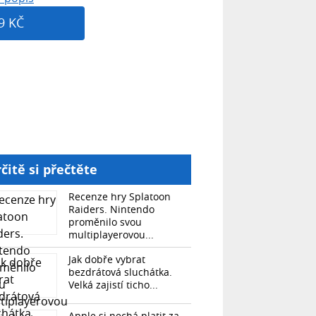
9 KČ
čitě si přečtěte
Recenze hry Splatoon
Raiders. Nintendo
proměnilo svou
multiplayerovou...
Jak dobře vybrat
bezdrátová sluchátka.
Velká zajistí ticho...
Apple si nechá platit za