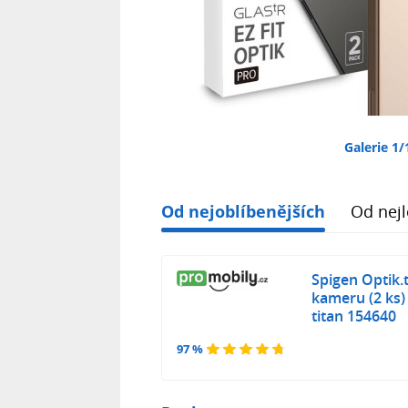
Galerie 1/
Od nejoblíbenějších
Od nejl
Spigen Optik.t
kameru (2 ks)
titan 154640
97 %