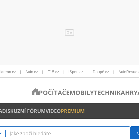
Iarena.cz
Auto.cz
E15.cz
iSport.cz
Doupě.cz
AutoRevue.
POČÍTAČE
MOBILY
TECHNIKA
HRY
A
DISKUZNÍ FÓRUM
VIDEO
PREMIUM