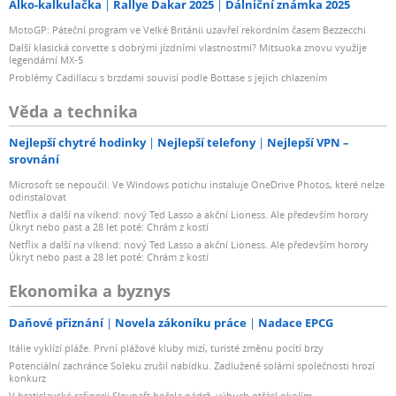
Alko-kalkulačka
Rallye Dakar 2025
Dálniční známka 2025
MotoGP: Páteční program ve Velké Británii uzavřel rekordním časem Bezzecchi
Další klasická corvette s dobrými jízdními vlastnostmi? Mitsuoka znovu využije
legendární MX-5
Problémy Cadillacu s brzdami souvisí podle Bottase s jejich chlazením
Věda a technika
Nejlepší chytré hodinky
Nejlepší telefony
Nejlepší VPN –
srovnání
Microsoft se nepoučil. Ve Windows potichu instaluje OneDrive Photos, které nelze
odinstalovat
Netflix a další na víkend: nový Ted Lasso a akční Lioness. Ale především horory
Úkryt nebo past a 28 let poté: Chrám z kostí
Netflix a další na víkend: nový Ted Lasso a akční Lioness. Ale především horory
Úkryt nebo past a 28 let poté: Chrám z kostí
Ekonomika a byznys
Daňové přiznání
Novela zákoníku práce
Nadace EPCG
Itálie vyklízí pláže. První plážové kluby mizí, turisté změnu pocítí brzy
Potenciální zachránce Soleku zrušil nabídku. Zadlužené solární společnosti hrozí
konkurz
V bratislavské rafinerii Slovnaft hořela nádrž, výbuch otřásl okolím