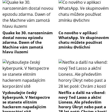
Quake ke 30. narozeninám
Co nového v aplikaci
dostal novou epizodu
WhatsApp. Ve skupinovém
zdarma. Dawn of the
chatu můžete používat
Machine vám zamotá
zmínku @všichni
hlavu iluzemi
Vyzkoušejte český
Netflix a další na víkend:
kyberpunk. V Netspectre
nový Ted Lasso a akční
se stanete elitním
Lioness. Ale především
hackerem napadajícím
horory Úkryt nebo past a
korporátní sítě
28 let poté: Chrám z kostí