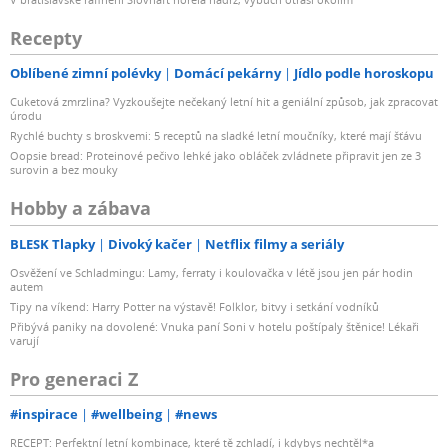
Recepty
Oblíbené zimní polévky
Domácí pekárny
Jídlo podle horoskopu
Cuketová zmrzlina? Vyzkoušejte nečekaný letní hit a geniální způsob, jak zpracovat
úrodu
Rychlé buchty s broskvemi: 5 receptů na sladké letní moučníky, které mají šťávu
Oopsie bread: Proteinové pečivo lehké jako obláček zvládnete připravit jen ze 3
surovin a bez mouky
Hobby a zábava
BLESK Tlapky
Divoký kačer
Netflix filmy a seriály
Osvěžení ve Schladmingu: Lamy, ferraty i koulovačka v létě jsou jen pár hodin
autem
Tipy na víkend: Harry Potter na výstavě! Folklor, bitvy i setkání vodníků
Přibývá paniky na dovolené: Vnuka paní Soni v hotelu poštípaly štěnice! Lékaři
varují
Pro generaci Z
#inspirace
#wellbeing
#news
RECEPT: Perfektní letní kombinace, které tě zchladí, i kdybys nechtěl*a