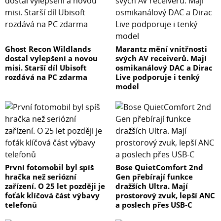
Ghost Recon Wildlands
Marantz mění vnitřnosti
dostal vylepšení a novou
svých AV receiverů. Mají
misi. Starší díl Ubisoft
osmikanálový DAC a Dirac
rozdává na PC zdarma
Live podporuje i tenký
model
První fotomobil byl spíš
Bose QuietComfort 2nd
hračka než seriózní
Gen přebírají funkce
zařízení. O 25 let později je
dražších Ultra. Mají
foťák klíčová část výbavy
prostorový zvuk, lepší ANC
telefonů
a poslech přes USB-C