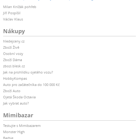
Milan Knížák pohřeb
Jiří Pospíšil
Václav Klaus
Nákupy
hledejceny.cz
Zboží Živě
Osobní vozy
Zboží Dáma
zbozi.blesk.cz
Jak na prohlídku ojetého vozu?
HobbyKompas
Auto pro začátečníka do 100 000 Kč
Zboží Auto
Ojetá Škoda Octavia
Jak vybrat auto?
Mimibazar
Testujte s Mimibazarem
Monster High
Barbie