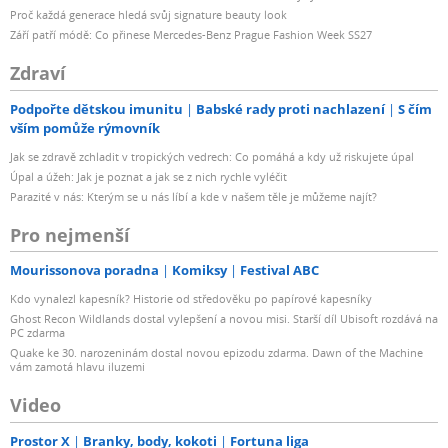
Proč každá generace hledá svůj signature beauty look
Září patří módě: Co přinese Mercedes-Benz Prague Fashion Week SS27
Zdraví
Podpořte dětskou imunitu
Babské rady proti nachlazení
S čím
vším pomůže rýmovník
Jak se zdravě zchladit v tropických vedrech: Co pomáhá a kdy už riskujete úpal
Úpal a úžeh: Jak je poznat a jak se z nich rychle vyléčit
Parazité v nás: Kterým se u nás líbí a kde v našem těle je můžeme najít?
Pro nejmenší
Mourissonova poradna
Komiksy
Festival ABC
Kdo vynalezl kapesník? Historie od středověku po papírové kapesníky
Ghost Recon Wildlands dostal vylepšení a novou misi. Starší díl Ubisoft rozdává na
PC zdarma
Quake ke 30. narozeninám dostal novou epizodu zdarma. Dawn of the Machine
vám zamotá hlavu iluzemi
Video
Prostor X
Branky, body, kokoti
Fortuna liga