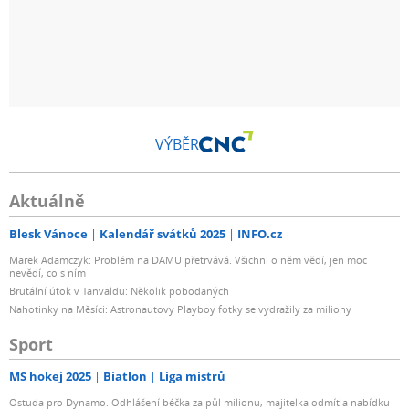
VÝBĚR
Aktuálně
Blesk Vánoce
Kalendář svátků 2025
INFO.cz
Marek Adamczyk: Problém na DAMU přetrvává. Všichni o něm vědí, jen moc
nevědí, co s ním
Brutální útok v Tanvaldu: Několik pobodaných
Nahotinky na Měsíci: Astronautovy Playboy fotky se vydražily za miliony
Sport
MS hokej 2025
Biatlon
Liga mistrů
Ostuda pro Dynamo. Odhlášení béčka za půl milionu, majitelka odmítla nabídku