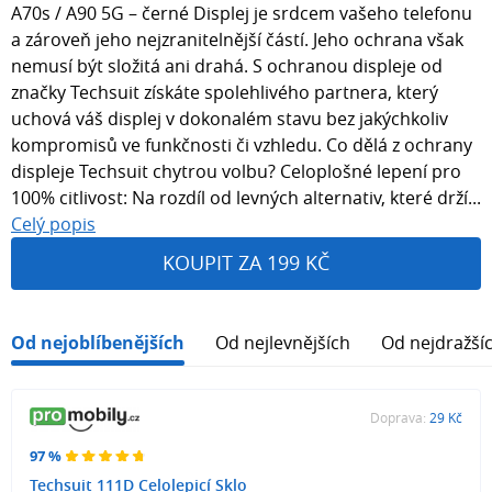
A70s / A90 5G – černé Displej je srdcem vašeho telefonu
a zároveň jeho nejzranitelnější částí. Jeho ochrana však
nemusí být složitá ani drahá. S ochranou displeje od
značky Techsuit získáte spolehlivého partnera, který
uchová váš displej v dokonalém stavu bez jakýchkoliv
kompromisů ve funkčnosti či vzhledu. Co dělá z ochrany
displeje Techsuit chytrou volbu? Celoplošné lepení pro
100% citlivost: Na rozdíl od levných alternativ, které drží...
Celý popis
KOUPIT ZA 199 KČ
Od nejoblíbenějších
Od nejlevnějších
Od nejdražší
Doprava:
29 Kč
97 %
Techsuit 111D Celolepicí Sklo