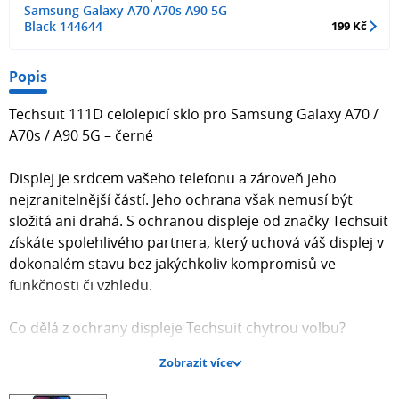
Samsung Galaxy A70 A70s A90 5G
Black 144644
199 Kč
Popis
Techsuit 111D celolepicí sklo pro Samsung Galaxy A70 /
A70s / A90 5G – černé
Displej je srdcem vašeho telefonu a zároveň jeho
nejzranitelnější částí. Jeho ochrana však nemusí být
složitá ani drahá. S ochranou displeje od značky Techsuit
získáte spolehlivého partnera, který uchová váš displej v
dokonalém stavu bez jakýchkoliv kompromisů ve
funkčnosti či vzhledu.
Co dělá z ochrany displeje Techsuit chytrou volbu?
Zobrazit více
Celoplošné lepení pro 100% citlivost: Na rozdíl od
levných alternativ, které drží jen po okrajích, se ochrana