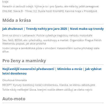
kraje
Haraslín si zaslouží odejít. Výhra je to i pro Spartu, ale měla by ještě zareagovat
ONLINE: Slavia B - Třinec 3:2. Dukla hostí Kroměříž, Karviná hraje v Prostějově
Móda a krása
Jak zhubnout
Trendy nehty pro jaro 2025
Nové make-up trendy
Smrt na silnici v Letňanech: Policie vyšetřuje tragickou nehodu motorkáře
Sex, fetiš, BDSM, ale i přednášky, workshopy a market. Organizátor Prague Fetish
Weekendu popsal, jak akce probíhá
Vodní zdroje a zemědělská půda v ohrožení: Katastrofální sucha přicházejí stále
dříve
Pro ženy a maminky
Nejčastější novoroční předsevzetí
Miminko a mráz
Jak vybírat
letní dovolenou
Okurková limonáda
RECEPT: Kynutý švestkový koláč s drobenkou. Klasika, se kterou zabodujete
Tohle nikdy neříkejte! Slova, kterými rodiče dětem ubližují ze všeho nejvíc
Auto-moto