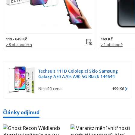
119 - 649 Kč
169 Kč
v 8 obchodech
v 1 obchodě
Techsuit 111D Celolepicí Sklo Samsung
Galaxy A70 A70s A90 5G Black 144644
Nejnižší cena!
199 Kč
Články odjinud