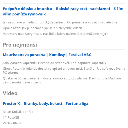
Podpořte dětskou imunitu
Babské rady proti nachlazení
S čím
vším pomůže rýmovník
Jak se zdravě zchladit v tropických vedrech: Co pomáhá a kdy už riskujete úpal
Úpal a úžeh: Jak je poznat a jak se z nich rychle vyléčit
Parazité v nás: Kterým se u nás líbí a kde v našem těle je můžeme najít?
Pro nejmenší
Mourissonova poradna
Komiksy
Festival ABC
Kdo vynalezl kapesník? Historie od středověku po papírové kapesníky
Ghost Recon Wildlands dostal vylepšení a novou misi. Starší díl Ubisoft rozdává na
PC zdarma
Quake ke 30. narozeninám dostal novou epizodu zdarma. Dawn of the Machine
vám zamotá hlavu iluzemi
Video
Prostor X
Branky, body, kokoti
Fortuna liga
Milan Knížák pohřeb
Jiří Pospíšil
Václav Klaus