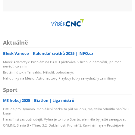
VÝBĚR
Aktuálně
Blesk Vánoce
Kalendář svátků 2025
INFO.cz
Marek Adamczyk: Problém na DAMU přetrvává. Všichni o něm vědí, jen moc
nevědí, co s ním
Brutální útok v Tanvaldu: Několik pobodaných
Nahotinky na Měsíci: Astronautovy Playboy fotky se vydražily za miliony
Sport
MS hokej 2025
Biatlon
Liga mistrů
Ostuda pro Dynamo. Odhlášení béčka za půl milionu, majitelka odmítla nabídku
kraje
Haraslín si zaslouží odejít. Výhra je to i pro Spartu, ale měla by ještě zareagovat
ONLINE: Slavia B - Třinec 3:2. Dukla hostí Kroměříž, Karviná hraje v Prostějově