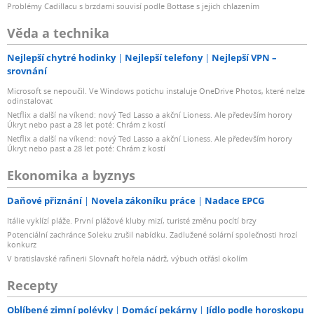
Problémy Cadillacu s brzdami souvisí podle Bottase s jejich chlazením
Věda a technika
Nejlepší chytré hodinky
Nejlepší telefony
Nejlepší VPN –
srovnání
Microsoft se nepoučil. Ve Windows potichu instaluje OneDrive Photos, které nelze
odinstalovat
Netflix a další na víkend: nový Ted Lasso a akční Lioness. Ale především horory
Úkryt nebo past a 28 let poté: Chrám z kostí
Netflix a další na víkend: nový Ted Lasso a akční Lioness. Ale především horory
Úkryt nebo past a 28 let poté: Chrám z kostí
Ekonomika a byznys
Daňové přiznání
Novela zákoníku práce
Nadace EPCG
Itálie vyklízí pláže. První plážové kluby mizí, turisté změnu pocítí brzy
Potenciální zachránce Soleku zrušil nabídku. Zadlužené solární společnosti hrozí
konkurz
V bratislavské rafinerii Slovnaft hořela nádrž, výbuch otřásl okolím
Recepty
Oblíbené zimní polévky
Domácí pekárny
Jídlo podle horoskopu