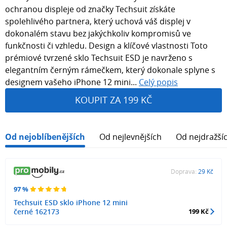
ochranou displeje od značky Techsuit získáte
spolehlivého partnera, který uchová váš displej v
dokonalém stavu bez jakýchkoliv kompromisů ve
funkčnosti či vzhledu. Design a klíčové vlastnosti Toto
prémiové tvrzené sklo Techsuit ESD je navrženo s
elegantním černým rámečkem, který dokonale splyne s
designem vašeho iPhone 12 mini...
Celý popis
KOUPIT ZA 199 KČ
Od nejoblíbenějších
Od nejlevnějších
Od nejdražší
Doprava:
29 Kč
97 %
Techsuit ESD sklo iPhone 12 mini
černé 162173
199 Kč