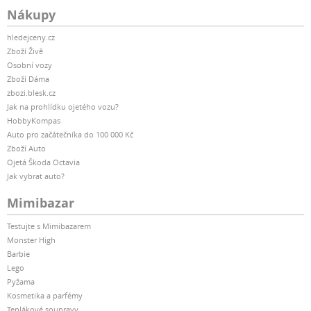
Nákupy
hledejceny.cz
Zboží Živě
Osobní vozy
Zboží Dáma
zbozi.blesk.cz
Jak na prohlídku ojetého vozu?
HobbyKompas
Auto pro začátečníka do 100 000 Kč
Zboží Auto
Ojetá Škoda Octavia
Jak vybrat auto?
Mimibazar
Testujte s Mimibazarem
Monster High
Barbie
Lego
Pyžama
Kosmetika a parfémy
Teplákové soupravy