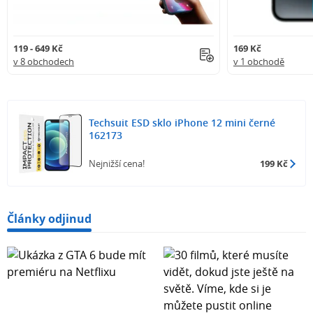
119 - 649 Kč
169 Kč
v 8 obchodech
v 1 obchodě
Techsuit ESD sklo iPhone 12 mini černé
162173
Nejnižší cena!
199 Kč
Články odjinud