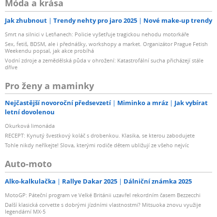
Móda a krása
Jak zhubnout
Trendy nehty pro jaro 2025
Nové make-up trendy
Smrt na silnici v Letňanech: Policie vyšetřuje tragickou nehodu motorkáře
Sex, fetiš, BDSM, ale i přednášky, workshopy a market. Organizátor Prague Fetish
Weekendu popsal, jak akce probíhá
Vodní zdroje a zemědělská půda v ohrožení: Katastrofální sucha přicházejí stále
dříve
Pro ženy a maminky
Nejčastější novoroční předsevzetí
Miminko a mráz
Jak vybírat
letní dovolenou
Okurková limonáda
RECEPT: Kynutý švestkový koláč s drobenkou. Klasika, se kterou zabodujete
Tohle nikdy neříkejte! Slova, kterými rodiče dětem ubližují ze všeho nejvíc
Auto-moto
Alko-kalkulačka
Rallye Dakar 2025
Dálniční známka 2025
MotoGP: Páteční program ve Velké Británii uzavřel rekordním časem Bezzecchi
Další klasická corvette s dobrými jízdními vlastnostmi? Mitsuoka znovu využije
legendární MX-5