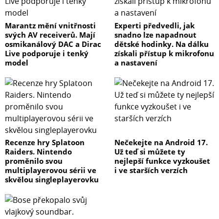
Marantz mění vnitřnosti
Experti předvedli, jak
svých AV receiverů. Mají
snadno lze napadnout
osmikanálový DAC a Dirac
dětské hodinky. Na dálku
Live podporuje i tenký
získali přístup k mikrofonu
model
a nastavení
Recenze hry Splatoon
Nečekejte na Android 17.
Raiders. Nintendo
Už teď si můžete ty
proměnilo svou
nejlepší funkce vyzkoušet
multiplayerovou sérii ve
i ve starších verzích
skvělou singleplayerovku