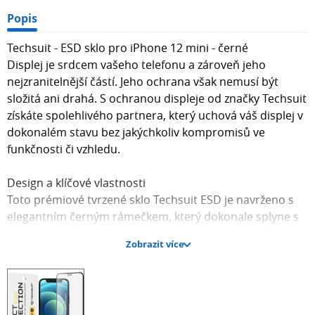
Popis
Techsuit - ESD sklo pro iPhone 12 mini - černé
Displej je srdcem vašeho telefonu a zároveň jeho
nejzranitelnější částí. Jeho ochrana však nemusí být
složitá ani drahá. S ochranou displeje od značky Techsuit
získáte spolehlivého partnera, který uchová váš displej v
dokonalém stavu bez jakýchkoliv kompromisů ve
funkčnosti či vzhledu.
Design a klíčové vlastnosti
Toto prémiové tvrzené sklo Techsuit ESD je navrženo s
elegantním černým rámečkem, který dokonale splyne s
designem vašeho iPhone 12 mini a zajistí celoplošné
Zobrazit více
pokrytí displeje. Díky preciznímu vyřezání jsou zachovány
všechny funkční prvky, jako je reproduktor a senzory, bez
jakéhokoli omezení. Sklo se pyšní označením PREMIUM
9H TEMPERED GLASS a nabízí ANTI-STATIC, DUST PROOF,