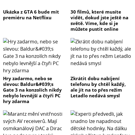
Ukázka z GTA 6 bude mít
30 filmů, které musíte
premiéru na Netflixu
vidět, dokud jste ještě na
světě. Víme, kde si je
můžete pustit online
Hry zadarmo, nebo se
Zkrátit dobu nabíjení
slevou: Baldur&#039;s
telefonu by chtěl každý,
Gate 3 na konzolích nikdy
ale jít na to přes režim
nebylo levnější a čtyři PC
Letadlo nedává smysl
hry zdarma