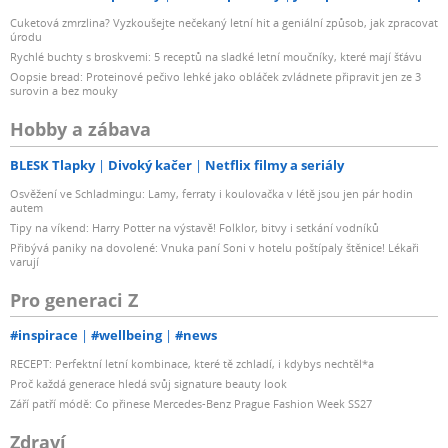
Cuketová zmrzlina? Vyzkoušejte nečekaný letní hit a geniální způsob, jak zpracovat
úrodu
Rychlé buchty s broskvemi: 5 receptů na sladké letní moučníky, které mají šťávu
Oopsie bread: Proteinové pečivo lehké jako obláček zvládnete připravit jen ze 3
surovin a bez mouky
Hobby a zábava
BLESK Tlapky
Divoký kačer
Netflix filmy a seriály
Osvěžení ve Schladmingu: Lamy, ferraty i koulovačka v létě jsou jen pár hodin
autem
Tipy na víkend: Harry Potter na výstavě! Folklor, bitvy i setkání vodníků
Přibývá paniky na dovolené: Vnuka paní Soni v hotelu poštípaly štěnice! Lékaři
varují
Pro generaci Z
#inspirace
#wellbeing
#news
RECEPT: Perfektní letní kombinace, které tě zchladí, i kdybys nechtěl*a
Proč každá generace hledá svůj signature beauty look
Září patří módě: Co přinese Mercedes-Benz Prague Fashion Week SS27
Zdraví