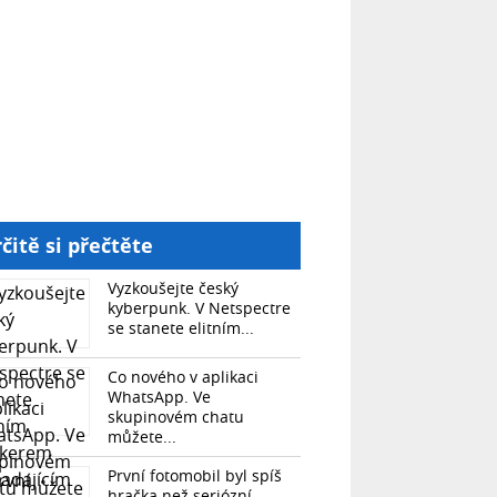
čitě si přečtěte
Vyzkoušejte český
kyberpunk. V Netspectre
se stanete elitním...
Co nového v aplikaci
WhatsApp. Ve
skupinovém chatu
můžete...
První fotomobil byl spíš
hračka než seriózní