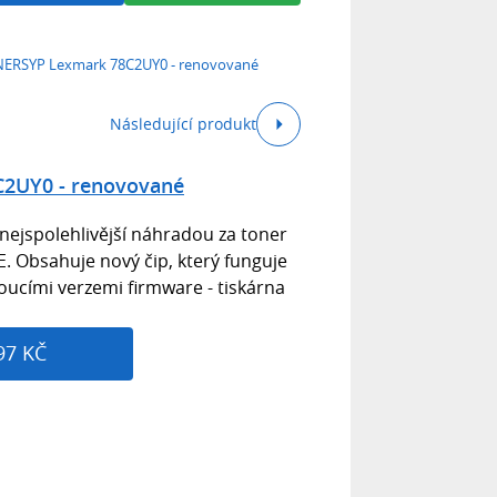
ERSYP Lexmark 78C2UY0 - renovované
Následující produkt
2UY0 - renovované
nejspolehlivější náhradou za toner
 Obsahuje nový čip, který funguje
ucími verzemi firmware - tiskárna
97 KČ