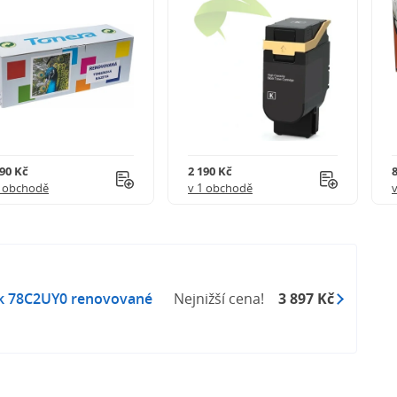
290 Kč
2 190 Kč
1 obchodě
v 1 obchodě
 78C2UY0 renovované
Nejnižší cena!
3 897 Kč