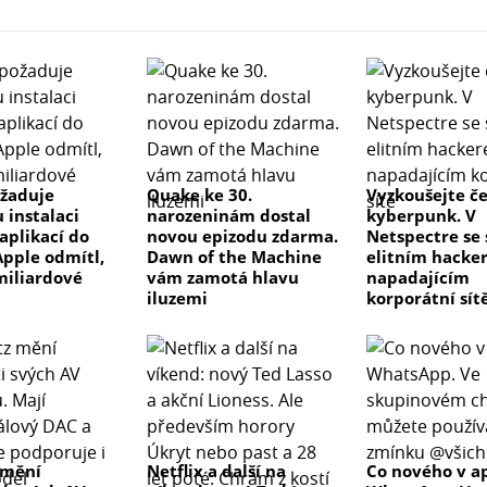
žaduje
Quake ke 30.
Vyzkoušejte č
 instalaci
narozeninám dostal
kyberpunk. V
aplikací do
novou epizodu zdarma.
Netspectre se
Apple odmítl,
Dawn of the Machine
elitním hacke
 miliardové
vám zamotá hlavu
napadajícím
iluzemi
korporátní sít
 mění
Netflix a další na
Co nového v ap