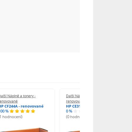
alší Náplně a tonery -
Další Náplně a tonery -
renovované
renovované
HP CF244A - renovované
HP CE312A - renovované
100 %
0 %
(1 hodnocení)
(0 hodnocení)