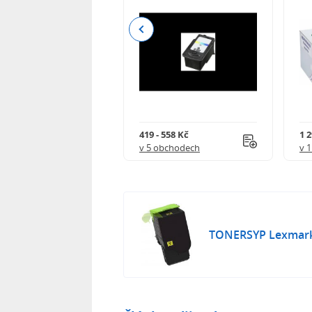
Previous
 - 3 990 Kč
419 - 558 Kč
1 
 obchodech
v 5 obchodech
v 
TONERSYP Lexmark