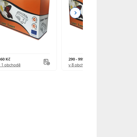
Next
860 Kč
290 - 995 Kč
v 1 obchodě
v 8 obchodech