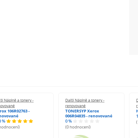
ší Náplně a tonery -
Další Náplně a tonery -
D
novované
renovované
rox 106R02763 -
TONERSYP Xerox
novované
006R04835 - renovované
0 %
0 %
 hodnocení)
(0 hodnocení)