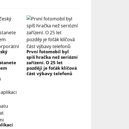
eský
První fotomobil byl
spíš hračka než seriózní
 stanete
zařízení. O 25 let
rem
později je foťák klíčová
část výbavy telefonů
ě
likaci