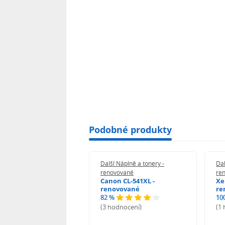
Podobné produkty
 Náplně a tonery -
Další Náplně a tonery -
Dal
vované
renovované
re
n 039H - renovované
Canon CL-541XL -
Xe
renovované
re
82 %
10
odnocení)
(3 hodnocení)
(1