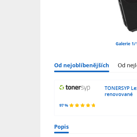
Galerie 1/
Od nejoblíbenějších
Od nejl
TONERSYP Le
renovované
97 %
Popis