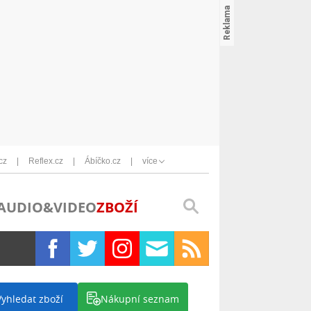
cz
Reflex.cz
Ábíčko.cz
více
AUDIO&VIDEO
ZBOŽÍ
Vyhledat zboží
Nákupní seznam