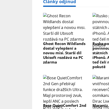
Články odjinud
Ghost Recon Wildlands
Rusko po
dostal vylepšení a
povinnou
novou misi. Starší díl
státních 
Ubisoft rozdává na PC
iPhonů. 
zdarma
teď čelí
pokutě
Bose QuietComfort 2nd
Marantz