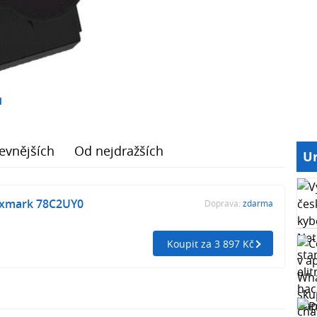
1
evnějších
Od nejdražších
Ur
xmark 78C2UY0
Doprava:
zdarma
Koupit za 3 897 Kč