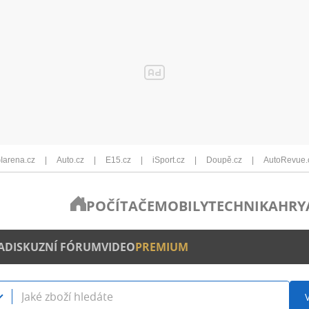
Iarena.cz
Auto.cz
E15.cz
iSport.cz
Doupě.cz
AutoRevue.
POČÍTAČE
MOBILY
TECHNIKA
HRY
A
DISKUZNÍ FÓRUM
VIDEO
PREMIUM