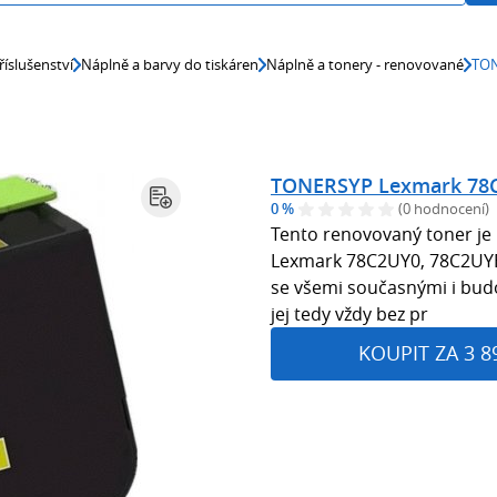
říslušenství
Náplně a barvy do tiskáren
Náplně a tonery - renovované
TON
TONERSYP Lexmark 78C
0 %
(0 hodnocení)
Tento renovovaný toner je 
Lexmark 78C2UY0, 78C2UYE.
se všemi současnými i budo
jej tedy vždy bez pr
KOUPIT ZA 3 8