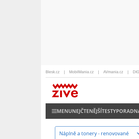
Blesk.cz
MobilMania.cz
AVmania.cz
DIG
MENU
NEJČTENĚJŠÍ
TESTY
PORADN
Náplně a tonery - renovované