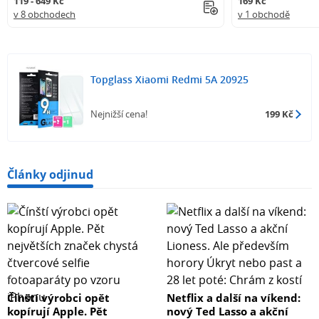
119 - 649 Kč
169 Kč
v 8 obchodech
v 1 obchodě
Topglass Xiaomi Redmi 5A 20925
Nejnižší cena!
199 Kč
Články odjinud
Čínští výrobci opět
Netflix a další na víkend:
kopírují Apple. Pět
nový Ted Lasso a akční