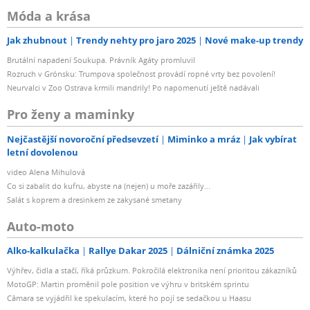
Móda a krása
Jak zhubnout
Trendy nehty pro jaro 2025
Nové make-up trendy
Brutální napadení Soukupa. Právník Agáty promluvil
Rozruch v Grónsku: Trumpova společnost provádí ropné vrty bez povolení!
Neurvalci v Zoo Ostrava krmili mandrily! Po napomenutí ještě nadávali
Pro ženy a maminky
Nejčastější novoroční předsevzetí
Miminko a mráz
Jak vybírat
letní dovolenou
video Alena Mihulová
Co si zabalit do kufru, abyste na (nejen) u moře zazářily...
Salát s koprem a dresinkem ze zakysané smetany
Auto-moto
Alko-kalkulačka
Rallye Dakar 2025
Dálniční známka 2025
Výhřev, čidla a stačí, říká průzkum. Pokročilá elektronika není prioritou zákazníků
MotoGP: Martin proměnil pole position ve výhru v britském sprintu
Câmara se vyjádřil ke spekulacím, které ho pojí se sedačkou u Haasu