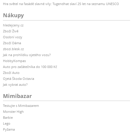
Hra světel na fasádě slavné vily: Tugendhat slaví 25 let na seznamu UNESCO
Nákupy
hledejceny.cz
Zboží Živě
Osobní vozy
Zboží Dáma
zbozi.blesk.cz
Jak na prohlídku ojetého vozu?
HobbyKompas
Auto pro začátečníka do 100 000 Kč
Zboží Auto
Ojetá Škoda Octavia
Jak vybrat auto?
Mimibazar
Testujte s Mimibazarem
Monster High
Barbie
Lego
Pyžama