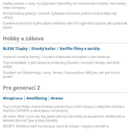
Sladký poklad u cesty: Využijte letní špendlíky do tvarohového koláče, marmelády
nebo kompotu
Domácí kečup pečený v troubě: Vyžaduje minimum práce a chutná lépe než
vařený
Cuketová zmrzlina? Vyzkoušejte nečekaný letní hit a geniální způsob, jak zpracovat
úrodu
Hobby a zábava
BLESK Tlapky
Divoký kačer
Netflix filmy a seriály
Cestovní horečka šlechty: Chuďas z Klatovska otrokářem v Jižní Americe
Filip Vondrášek: V Jižní Americe si lidé plují životem mnohem lehčeji, věci tolik
neřeší
Osvěžení ve Schladmingu: Lamy, ferraty i koulovačka v létě jsou jen pár hodin
autem
Pro generaci Z
#inspirace
#wellbeing
#news
Pop Culture Wrap: Ariana Grande promluvila o svém ústupu z veřejného života a
Sophia z KATSEYE si dává pauzu od skupiny
Alt news: MGK v tom zas lítá, Jared Leto byl obviněný ze sexuálního obtěžování a
zemřely Bonnie Tyler a Mary Morello
RECEPT: Perfektní letní kombinace, které tě zchladí, i kdybys nechtěl*a