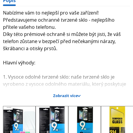
Popis
Nabízíme vám to nejlepší pro vaše zařízení!
Představujeme ochranné tvrzené sklo - nejlepšího
přítele vašeho telefonu.
Díky této prémiové ochraně si můžete být jisti, že váš
telefon zůstane v bezpečí před nečekanými nárazy,
škrábanci a otisky prstů.
Hlavní výhody:
1. Vysoce odolné tvrzené sklo: naše tvrzené sklo je
vyrobeno z vysoce odolného materiálu, který poskytuje
optimální ochranu proti poškrábání, nárazům a rozbití.
Zobrazit více
2. Velmi jemná povrchová úprava: speciální povrchová
úprava zajišťuje hladký a odolný povrch, který odolává
otiskům prstů, mastnotě a nečistotám a zároveň
zachovává jas obrazovky.
3. Přesné výřezy a snadná instalace: tvrzené sklo je