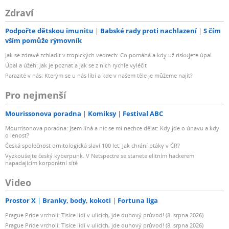
Zdraví
Podpořte dětskou imunitu
Babské rady proti nachlazení
S čím
vším pomůže rýmovník
Jak se zdravě zchladit v tropických vedrech: Co pomáhá a kdy už riskujete úpal
Úpal a úžeh: Jak je poznat a jak se z nich rychle vyléčit
Parazité v nás: Kterým se u nás líbí a kde v našem těle je můžeme najít?
Pro nejmenší
Mourissonova poradna
Komiksy
Festival ABC
Mourrisonova poradna: Jsem líná a nic se mi nechce dělat: Kdy jde o únavu a kdy
o lenost?
Česká společnost ornitologická slaví 100 let: Jak chrání ptáky v ČR?
Vyzkoušejte český kyberpunk. V Netspectre se stanete elitním hackerem
napadajícím korporátní sítě
Video
Prostor X
Branky, body, kokoti
Fortuna liga
Prague Pride vrcholí: Tisíce lidí v ulicích, jde duhový průvod! (8. srpna 2026)
Prague Pride vrcholí: Tisíce lidí v ulicích, jde duhový průvod! (8. srpna 2026)