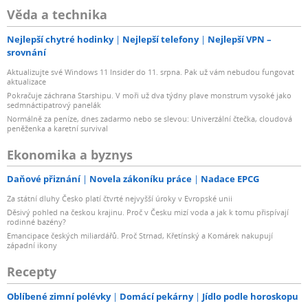
Věda a technika
Nejlepší chytré hodinky
Nejlepší telefony
Nejlepší VPN –
srovnání
Aktualizujte své Windows 11 Insider do 11. srpna. Pak už vám nebudou fungovat
aktualizace
Pokračuje záchrana Starshipu. V moři už dva týdny plave monstrum vysoké jako
sedmnáctipatrový panelák
Normálně za peníze, dnes zadarmo nebo se slevou: Univerzální čtečka, cloudová
peněženka a karetní survival
Ekonomika a byznys
Daňové přiznání
Novela zákoníku práce
Nadace EPCG
Za státní dluhy Česko platí čtvrté nejvyšší úroky v Evropské unii
Děsivý pohled na českou krajinu. Proč v Česku mizí voda a jak k tomu přispívají
rodinné bazény?
Emancipace českých miliardářů. Proč Strnad, Křetínský a Komárek nakupují
západní ikony
Recepty
Oblíbené zimní polévky
Domácí pekárny
Jídlo podle horoskopu