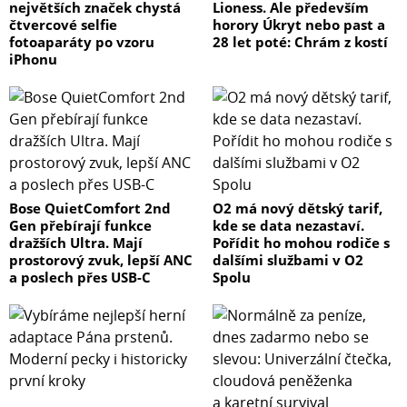
největších značek chystá
Lioness. Ale především
čtvercové selfie
horory Úkryt nebo past a
fotoaparáty po vzoru
28 let poté: Chrám z kostí
iPhonu
Bose QuietComfort 2nd
O2 má nový dětský tarif,
Gen přebírají funkce
kde se data nezastaví.
dražších Ultra. Mají
Pořídit ho mohou rodiče s
prostorový zvuk, lepší ANC
dalšími službami v O2
a poslech přes USB-C
Spolu