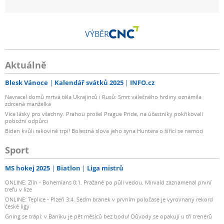
VÝBĚR
Aktuálně
Blesk Vánoce
Kalendář svátků 2025
INFO.cz
Navracel domů mrtvá těla Ukrajinců i Rusů: Smrt válečného hrdiny oznámila
zdrcená manželka
Více lásky pro všechny. Prahou prošel Prague Pride, na účastníky pokřikovali
pobožní odpůrci
Biden kvůli rakovině trpí! Bolestná slova jeho syna Huntera o šířící se nemoci
Sport
MS hokej 2025
Biatlon
Liga mistrů
ONLINE: Zlín - Bohemians 0:1. Pražané po půli vedou. Mirvald zaznamenal první
trefu v lize
ONLINE: Teplice - Plzeň 3:4. Sedm branek v prvním poločase je vyrovnaný rekord
české ligy
Gning se trápí: v Baníku je pět měsíců bez bodu! Důvody se opakují u tří trenérů