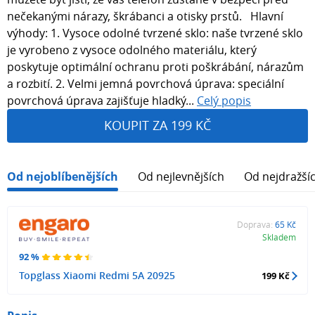
nečekanými nárazy, škrábanci a otisky prstů. Hlavní
výhody: 1. Vysoce odolné tvrzené sklo: naše tvrzené sklo
je vyrobeno z vysoce odolného materiálu, který
poskytuje optimální ochranu proti poškrábání, nárazům
a rozbití. 2. Velmi jemná povrchová úprava: speciální
povrchová úprava zajišťuje hladký...
Celý popis
KOUPIT ZA 199 KČ
Od nejoblíbenějších
Od nejlevnějších
Od nejdražší
Doprava:
65 Kč
Skladem
92 %
Topglass Xiaomi Redmi 5A 20925
199 Kč