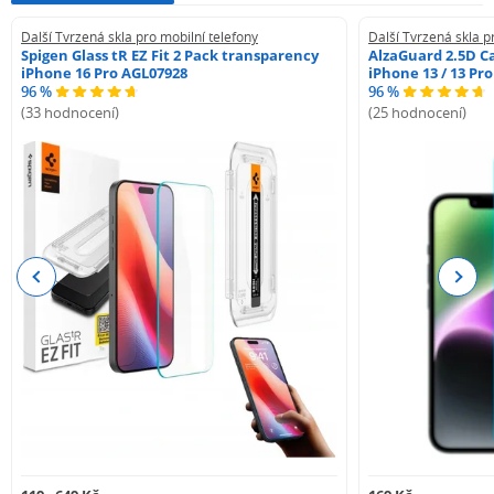
příslušenství pro mobilní telefony a další zařízení.
Pokud jste nenašli produkt, který hledáte, nebo pokud
Další Tvrzená skla pro mobilní telefony
Další Tvrzená skla p
máte jakékoli dotazy, můžete nám kdykoli napsat nebo
Spigen Glass tR EZ Fit 2 Pack transparency
AlzaGuard 2.5D Ca
iPhone 16 Pro AGL07928
iPhone 13 / 13 Pr
zavolat. Rádi vám se vším pomůžeme.
96 %
96 %
(33 hodnocení)
(25 hodnocení)
Previous
Next