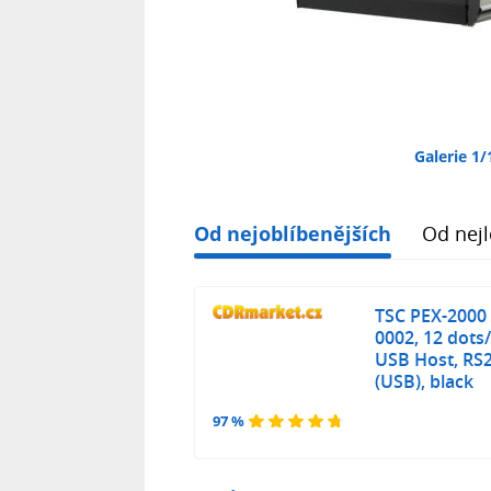
Galerie 1/
Od nejoblíbenějších
Od nejl
TSC PEX-2000 
0002, 12 dots/
USB Host, RS2
(USB), black
97 %