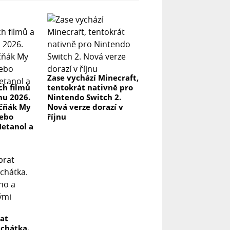
Zase vychází Minecraft,
ch filmů
tentokrát nativně pro
pnu 2026.
Nintendo Switch 2.
kčňák My
Nová verze dorazí v
nebo
říjnu
Metanol a
rat
uchátka.