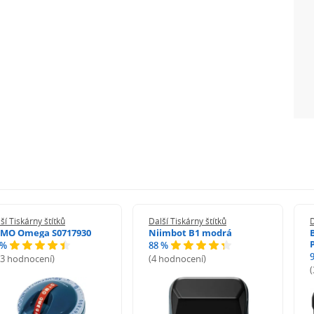
ší Tiskárny štítků
Další Tiskárny štítků
D
MO Omega S0717930
Niimbot B1 modrá
 %
88 %
13 hodnocení)
(4 hodnocení)