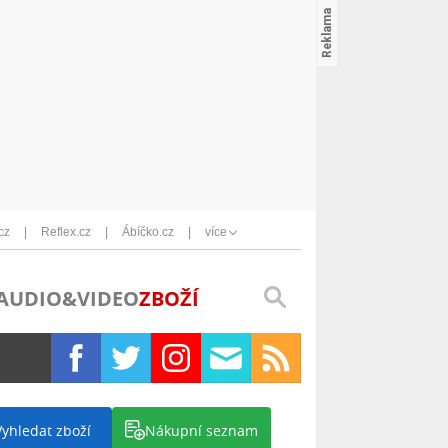
cz
Reflex.cz
Ábíčko.cz
více
AUDIO&VIDEO
ZBOŽÍ
Vyhledat zboží
Nákupní seznam