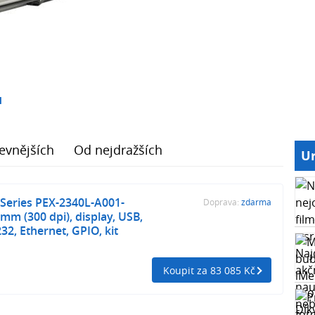
1
evnějších
Od nejdražších
Ur
Series PEX-2340L-A001-
Doprava:
zdarma
mm (300 dpi), display, USB,
32, Ethernet, GPIO, kit
Koupit za 83 085 Kč