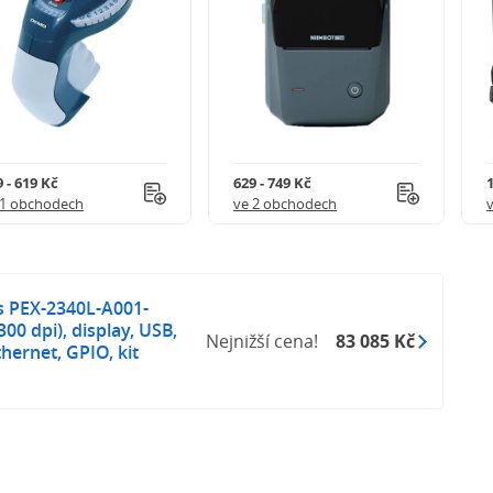
 - 619 Kč
629 - 749 Kč
1
21 obchodech
ve 2 obchodech
s PEX-2340L-A001-
00 dpi), display, USB,
Nejnižší cena!
83 085 Kč
hernet, GPIO, kit