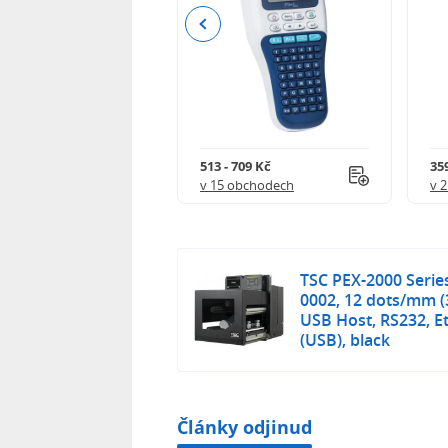
Previous
 - 5 145 Kč
513 - 709 Kč
359
 obchodech
v 15 obchodech
v 
TSC PEX-2000 Serie
0002, 12 dots/mm (3
USB Host, RS232, Et
(USB), black
Články odjinud