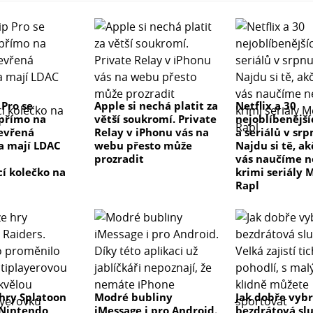
 Pro se
Apple si nechá platit za
Netflix a 30
přímo na
větší soukromí. Private
nejoblíbenější
evřená
Relay v iPhonu vás na
a seriálů v sr
a mají LDAC
webu přesto může
Najdu si tě, a
prozradit
vás naučíme 
cí kolečko na
krimi seriály 
Rapl
hry Splatoon
Modré bubliny
Jak dobře vyb
 Nintendo
iMessage i pro Android.
bezdrátová sl