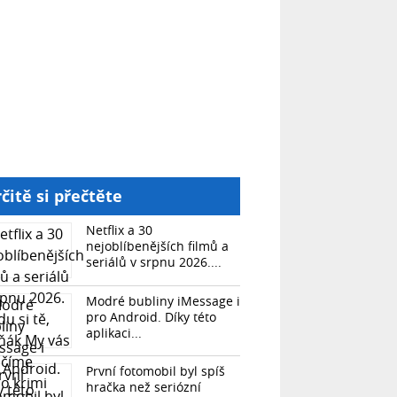
čitě si přečtěte
Netflix a 30
nejoblíbenějších filmů a
seriálů v srpnu 2026....
Modré bubliny iMessage i
pro Android. Díky této
aplikaci...
První fotomobil byl spíš
hračka než seriózní