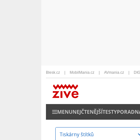
Blesk.cz
MobilMania.cz
AVmania.cz
DIG
MENU
NEJČTENĚJŠÍ
TESTY
PORADN
Tiskárny štítků