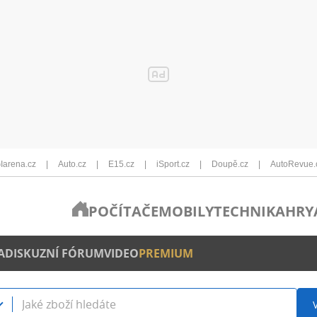
Iarena.cz
Auto.cz
E15.cz
iSport.cz
Doupě.cz
AutoRevue.
POČÍTAČE
MOBILY
TECHNIKA
HRY
A
DISKUZNÍ FÓRUM
VIDEO
PREMIUM