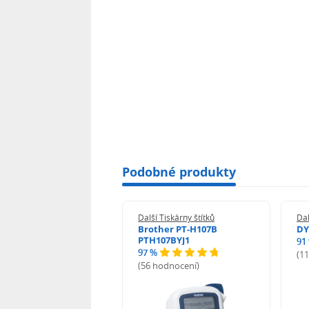
Podobné produkty
 Tiskárny štítků
Další Tiskárny štítků
Dal
 LabelWriter 550
Brother PT-H107B
DY
722
PTH107BYJ1
91
97 %
(1
odnocení)
(56 hodnocení)