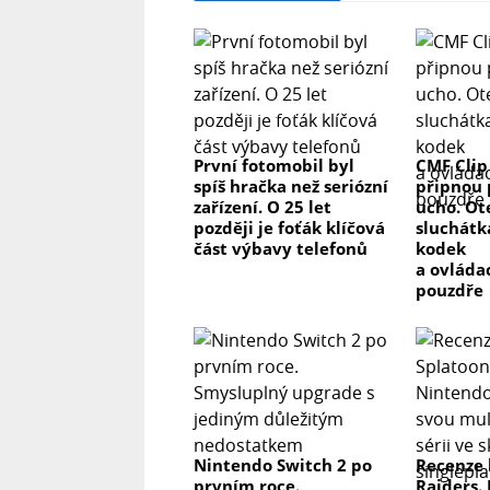
První fotomobil byl
CMF Clip
spíš hračka než seriózní
připnou 
zařízení. O 25 let
ucho. Ot
později je foťák klíčová
sluchátk
část výbavy telefonů
kodek
a ovláda
pouzdře
Nintendo Switch 2 po
Recenze 
prvním roce.
Raiders.