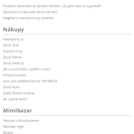
Poslední sklenička se Samem Neillem: Už jsem vám to vyprávěl?
Epicentrum Kalousek Nové nahrání
Meghanin narozeninový taneček
Nákupy
hledejceny.cz
Zboží Živě
Osobní vozy
Zboží Dáma
zbozi.blesk.cz
Jak na prohlídku ojetého vozu?
HobbyKompas
Auto pro začátečníka do 100 000 Kč
Zboží Auto
Ojetá Škoda Octavia
Jak vybrat auto?
Mimibazar
Testujte s Mimibazarem
Monster High
Barbie