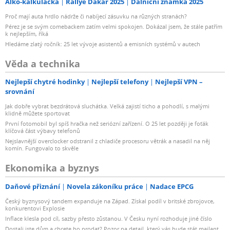
Alko-kalkulačka
Rallye Dakar 2025
Dálniční známka 2025
Proč mají auta hrdlo nádrže či nabíjecí zásuvku na různých stranách?
Pérez je se svým comebackem zatím velmi spokojen. Dokázal jsem, že stále patřím
k nejlepším, říká
Hledáme zlatý ročník: 25 let vývoje asistentů a emisních systémů v autech
Věda a technika
Nejlepší chytré hodinky
Nejlepší telefony
Nejlepší VPN –
srovnání
Jak dobře vybrat bezdrátová sluchátka. Velká zajistí ticho a pohodlí, s malými
klidně můžete sportovat
První fotomobil byl spíš hračka než seriózní zařízení. O 25 let později je foťák
klíčová část výbavy telefonů
Nejslavnější overclocker odstranil z chladiče procesoru větrák a nasadil na něj
komín. Fungovalo to skvěle
Ekonomika a byznys
Daňové přiznání
Novela zákoníku práce
Nadace EPCG
Český byznysový tandem expanduje na Západ. Získal podíl v britské zbrojovce,
konkurentovi Explosie
Inflace klesla pod cíl, sazby přesto zůstanou. V Česku nyní rozhoduje jiné číslo
Dostali jste dům a chcete ho prodat? Pozor na detail, který vás bude stát majlant