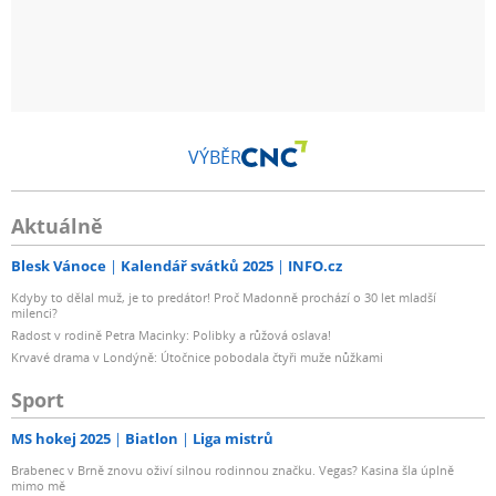
VÝBĚR
Aktuálně
Blesk Vánoce
Kalendář svátků 2025
INFO.cz
Kdyby to dělal muž, je to predátor! Proč Madonně prochází o 30 let mladší
milenci?
Radost v rodině Petra Macinky: Polibky a růžová oslava!
Krvavé drama v Londýně: Útočnice pobodala čtyři muže nůžkami
Sport
MS hokej 2025
Biatlon
Liga mistrů
Brabenec v Brně znovu oživí silnou rodinnou značku. Vegas? Kasina šla úplně
mimo mě