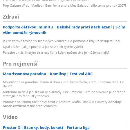
Pop Culture Wrap: Madison Beer řekla ano a Met Gala odhalilo téma pro rok 2027!
Zdraví
Podpořte dětskou imunitu
Babské rady proti nachlazení
S čím
vším pomůže rýmovník
Jak se zdravě zchladit v tropických vedrech: Co pomáhá a kdy už riskujete úpal
Úpal a úžeh: Jak je poznat a jak se z nich rychle vyléčit
Parazité v nás: Kterým se u nás líbí a kde v našem těle je můžeme najít?
Pro nejmenší
Mourissonova poradna
Komiksy
Festival ABC
Mourrisonova poradna: Máma si domů vodí kamarádku, kterou nemám ráda. Co
dělat?
Nintendo nedělá jen skákačky a arkády. Fire Emblem: Fortune's Weave je pořádná
strategie pro fanoušky tahovek
Pomozte Salierimu začít nový život v Americe. Mafia: The Old Country odhaluje
obsah rozšíření těsně před vydáním
Video
Prostor X
Branky, body, kokoti
Fortuna liga