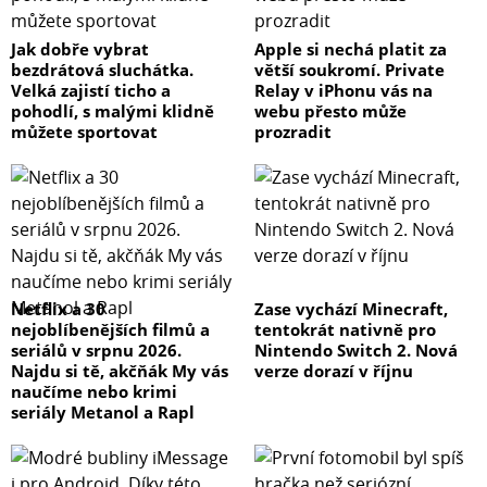
Jak dobře vybrat
Apple si nechá platit za
bezdrátová sluchátka.
větší soukromí. Private
Velká zajistí ticho a
Relay v iPhonu vás na
pohodlí, s malými klidně
webu přesto může
můžete sportovat
prozradit
Netflix a 30
Zase vychází Minecraft,
nejoblíbenějších filmů a
tentokrát nativně pro
seriálů v srpnu 2026.
Nintendo Switch 2. Nová
Najdu si tě, akčňák My vás
verze dorazí v říjnu
naučíme nebo krimi
seriály Metanol a Rapl