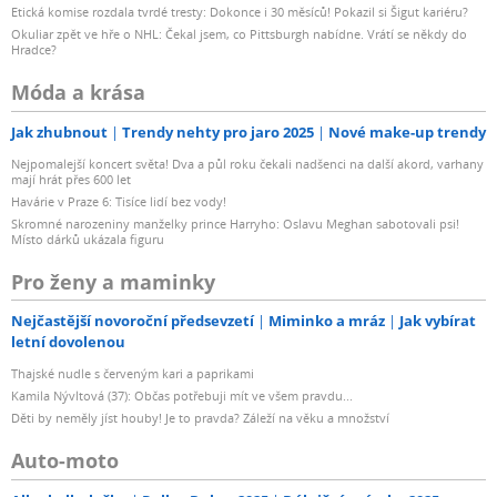
Etická komise rozdala tvrdé tresty: Dokonce i 30 měsíců! Pokazil si Šigut kariéru?
Okuliar zpět ve hře o NHL: Čekal jsem, co Pittsburgh nabídne. Vrátí se někdy do
Hradce?
Móda a krása
Jak zhubnout
Trendy nehty pro jaro 2025
Nové make-up trendy
Nejpomalejší koncert světa! Dva a půl roku čekali nadšenci na další akord, varhany
mají hrát přes 600 let
Havárie v Praze 6: Tisíce lidí bez vody!
Skromné narozeniny manželky prince Harryho: Oslavu Meghan sabotovali psi!
Místo dárků ukázala figuru
Pro ženy a maminky
Nejčastější novoroční předsevzetí
Miminko a mráz
Jak vybírat
letní dovolenou
Thajské nudle s červeným kari a paprikami
Kamila Nývltová (37): Občas potřebuji mít ve všem pravdu...
Děti by neměly jíst houby! Je to pravda? Záleží na věku a množství
Auto-moto