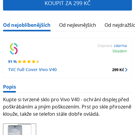
KOUPIT ZA 299 KČ
Od nejoblíbenějších
Od nejlevnějších
Od nejdražší
Doprava:
zdarma
Skladem
91 %
TVC Full Cover Vivo V40
299 Kč
Popis
Kupte si tvrzené sklo pro Vivo V40 - ochrání displej před
poškrábáním a jiným poškozením. Prst po skle přirozeně
klouže, takže se telefon stále dobře ovládá.