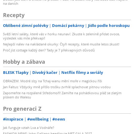
na daních
Recepty
Oblíbené zimní polévky
Domácí pekárny
Jídlo podle horoskopu
Svěží letní saláty, které vás v horku neunaví: Zkuste k zelenině přidat ovoce,
výsledek vás mile překvapí!
Nejlepší nálev na nakládané okurky: Čtyři recepty, které musíte letos zkusit!
Proč jíst cottage každý den? Tady je 7 překvapivých důvodů
Hobby a zábava
BLESK Tlapky
Divoký kačer
Netflix filmy a seriály
OBRAZEM: Modré slzy na Tchaj-wanu mění moře v magickou říši
Jan Faltus: Vždycky mně přišlo trošku zvrhlé splachovat pitnou vodou
Zapomeňte na rozpálené Středomoří! Zamiřte na pohádkovou pláž se zlatým
pískem do Walesu
Pro generaci Z
#inspirace
#wellbeing
#news
Jak funguje vztah Lva a Vodnáře?
FASHION NEWS: John Galliano headlinuje MET GALA 2027