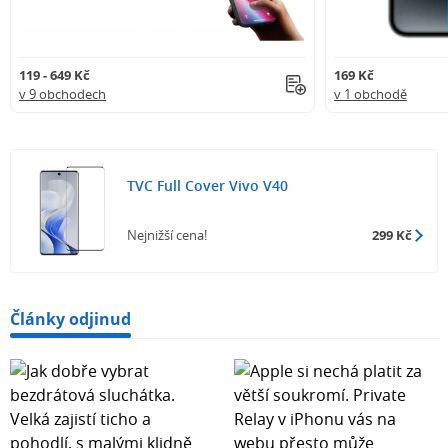
119 - 649 Kč
169 Kč
v 9 obchodech
v 1 obchodě
TVC Full Cover Vivo V40
Nejnižší cena!
299 Kč
Články odjinud