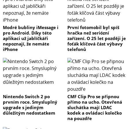
Modré bubliny iMessage i
První fotomobil byl spíš
pro Android. Díky této
hračka než seriózní
aplikaci už jablíčkáři
zařízení. O 25 let později je
nepoznají, že nemáte
foťák klíčová část výbavy
iPhone
telefonů
Nintendo Switch 2 po
CMF Clip Pro se připnou
prvním roce. Smysluplný
přímo na ucho. Otevřená
upgrade s jediným
sluchátka mají LDAC
důležitým nedostatkem
kodek a ovládací kolečko
na pouzdře