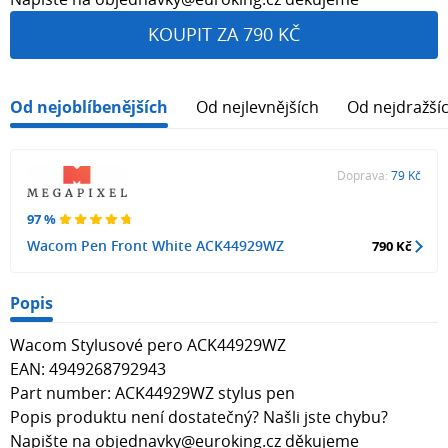
KOUPIT ZA 790 KČ
Od nejoblíbenějších
Od nejlevnějších
Od nejdražší
Doprava:
79 Kč
97 %
Wacom Pen Front White ACK44929WZ
790 Kč
Popis
Wacom Stylusové pero ACK44929WZ
EAN: 4949268792943
Part number: ACK44929WZ stylus pen
Popis produktu není dostatečný? Našli jste chybu?
Napište na objednavky@euroking.cz děkujeme