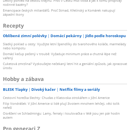
Děsivý pohled na českou krajinu. Proč v Česku mizí voda a jak k tomu přispívají
rodinné bazény?
Emancipace českých miliardářů. Proč Strnad, Křetínský a Komárek nakupují
západní ikony
Recepty
Oblíbené zimní polévky
Domácí pekárny
Jídlo podle horoskopu
Sladký poklad u cesty: Využijte letní špendlíky do tvarohového koláče, marmelády
nebo kompotu
Domácí kečup pečený v troubě: Vyžaduje minimum práce a chutná lépe než
vařený
Cuketová zmrzlina? Vyzkoušejte nečekaný letní hit a geniální způsob, jak zpracovat
úrodu
Hobby a zábava
BLESK Tlapky
Divoký kačer
Netflix filmy a seriály
Cestovní horečka šlechty: Chuďas z Klatovska otrokářem v Jižní Americe
Filip Vondrášek: V Jižní Americe si lidé plují životem mnohem lehčeji, věci tolik
neřeší
Osvěžení ve Schladmingu: Lamy, ferraty i koulovačka v létě jsou jen pár hodin
autem
Pro generaci Z