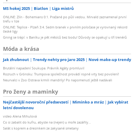
MS hokej 2025
Biatlon
Liga mistrů
ONLINE: Zlín - Bohemians 0:1. Pražané po půli vedou. Mirvald zaznamenal první
trefu v lize
ONLINE: Teplice - Plzeň 3:4. Sedm branek v prvním poločase je vyrovnaný rekord
české ligy
Gning se trápí: v Baníku je pět měsíců bez bodu! Důvody se opakují u tří trenérů
Móda a krása
Jak zhubnout
Trendy nehty pro jaro 2025
Nové make-up trendy
Brutální napadení Soukupa. Právník Agáty promluvil
Rozruch v Grónsku: Trumpova společnost provádí ropné vrty bez povolení!
Neurvalci v Zoo Ostrava krmili mandrily! Po napomenutí ještě nadávali
Pro ženy a maminky
Nejčastější novoroční předsevzetí
Miminko a mráz
Jak vybírat
letní dovolenou
video Alena Mihulová
Co si zabalit do kufru, abyste na (nejen) u moře zazářily...
Salát s koprem a dresinkem ze zakysané smetany