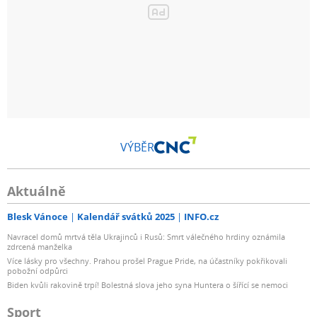
VÝBĚR
Aktuálně
Blesk Vánoce
Kalendář svátků 2025
INFO.cz
Navracel domů mrtvá těla Ukrajinců i Rusů: Smrt válečného hrdiny oznámila
zdrcená manželka
Více lásky pro všechny. Prahou prošel Prague Pride, na účastníky pokřikovali
pobožní odpůrci
Biden kvůli rakovině trpí! Bolestná slova jeho syna Huntera o šířící se nemoci
Sport