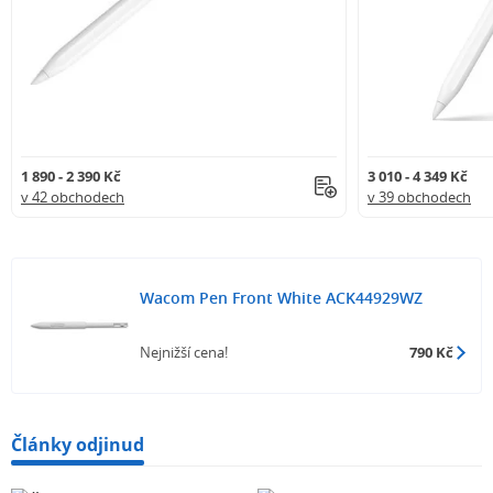
1 890 - 2 390 Kč
3 010 - 4 349 Kč
v 42 obchodech
v 39 obchodech
Wacom Pen Front White ACK44929WZ
Nejnižší cena!
790 Kč
Články odjinud