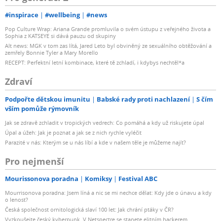
#inspirace
#wellbeing
#news
Pop Culture Wrap: Ariana Grande promluvila o svém ústupu z veřejného života a
Sophia z KATSEYE si dává pauzu od skupiny
Alt news: MGK v tom zas lítá, Jared Leto byl obviněný ze sexuálního obtěžování a
zemřely Bonnie Tyler a Mary Morello
RECEPT: Perfektní letní kombinace, které tě zchladí, i kdybys nechtěl*a
Zdraví
Podpořte dětskou imunitu
Babské rady proti nachlazení
S čím
vším pomůže rýmovník
Jak se zdravě zchladit v tropických vedrech: Co pomáhá a kdy už riskujete úpal
Úpal a úžeh: Jak je poznat a jak se z nich rychle vyléčit
Parazité v nás: Kterým se u nás líbí a kde v našem těle je můžeme najít?
Pro nejmenší
Mourissonova poradna
Komiksy
Festival ABC
Mourrisonova poradna: Jsem líná a nic se mi nechce dělat: Kdy jde o únavu a kdy
o lenost?
Česká společnost ornitologická slaví 100 let: Jak chrání ptáky v ČR?
Vyzkoušejte český kyberpunk. V Netspectre se stanete elitním hackerem