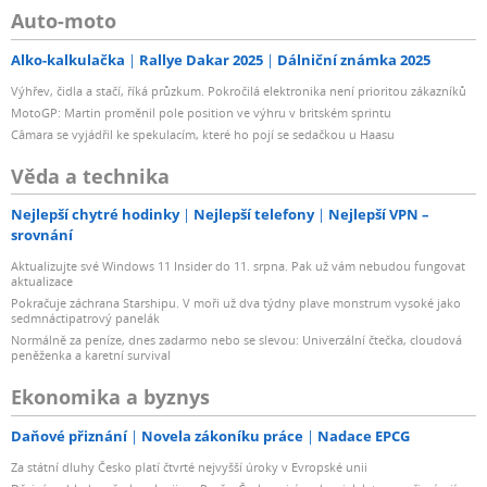
Auto-moto
Alko-kalkulačka
Rallye Dakar 2025
Dálniční známka 2025
Výhřev, čidla a stačí, říká průzkum. Pokročilá elektronika není prioritou zákazníků
MotoGP: Martin proměnil pole position ve výhru v britském sprintu
Câmara se vyjádřil ke spekulacím, které ho pojí se sedačkou u Haasu
Věda a technika
Nejlepší chytré hodinky
Nejlepší telefony
Nejlepší VPN –
srovnání
Aktualizujte své Windows 11 Insider do 11. srpna. Pak už vám nebudou fungovat
aktualizace
Pokračuje záchrana Starshipu. V moři už dva týdny plave monstrum vysoké jako
sedmnáctipatrový panelák
Normálně za peníze, dnes zadarmo nebo se slevou: Univerzální čtečka, cloudová
peněženka a karetní survival
Ekonomika a byznys
Daňové přiznání
Novela zákoníku práce
Nadace EPCG
Za státní dluhy Česko platí čtvrté nejvyšší úroky v Evropské unii