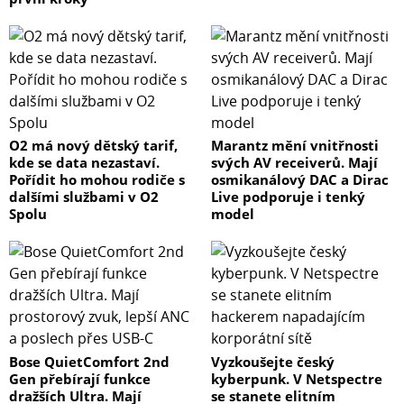
O2 má nový dětský tarif,
Marantz mění vnitřnosti
kde se data nezastaví.
svých AV receiverů. Mají
Pořídit ho mohou rodiče s
osmikanálový DAC a Dirac
dalšími službami v O2
Live podporuje i tenký
Spolu
model
Bose QuietComfort 2nd
Vyzkoušejte český
Gen přebírají funkce
kyberpunk. V Netspectre
dražších Ultra. Mají
se stanete elitním