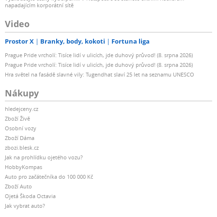
napadajícím korporátní sítě
Video
Prostor X
Branky, body, kokoti
Fortuna liga
Prague Pride vrcholí: Tisíce lidí v ulicích, jde duhový průvod! (8. srpna 2026)
Prague Pride vrcholí: Tisíce lidí v ulicích, jde duhový průvod! (8. srpna 2026)
Hra světel na fasádě slavné vily: Tugendhat slaví 25 let na seznamu UNESCO
Nákupy
hledejceny.cz
Zboží Živě
Osobní vozy
Zboží Dáma
zbozi.blesk.cz
Jak na prohlídku ojetého vozu?
HobbyKompas
Auto pro začátečníka do 100 000 Kč
Zboží Auto
Ojetá Škoda Octavia
Jak vybrat auto?