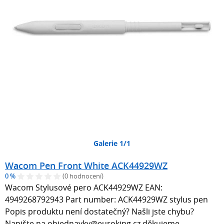
Galerie 1/1
Wacom Pen Front White ACK44929WZ
0 %
(0 hodnocení)
Wacom Stylusové pero ACK44929WZ EAN:
4949268792943 Part number: ACK44929WZ stylus pen
Popis produktu není dostatečný? Našli jste chybu?
Napište na objednavky@euroking.cz děkujeme