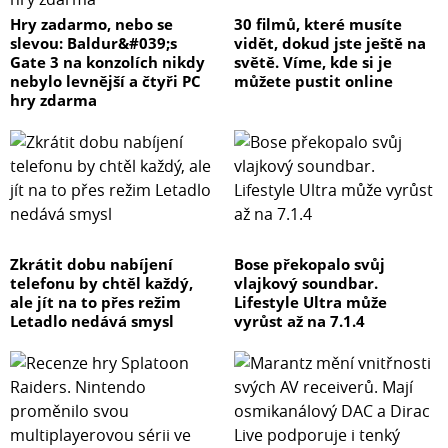
Hry zadarmo, nebo se
30 filmů, které musíte
slevou: Baldur&#039;s
vidět, dokud jste ještě na
Gate 3 na konzolích nikdy
světě. Víme, kde si je
nebylo levnější a čtyři PC
můžete pustit online
hry zdarma
Zkrátit dobu nabíjení
Bose překopalo svůj
telefonu by chtěl každý,
vlajkový soundbar.
ale jít na to přes režim
Lifestyle Ultra může
Letadlo nedává smysl
vyrůst až na 7.1.4