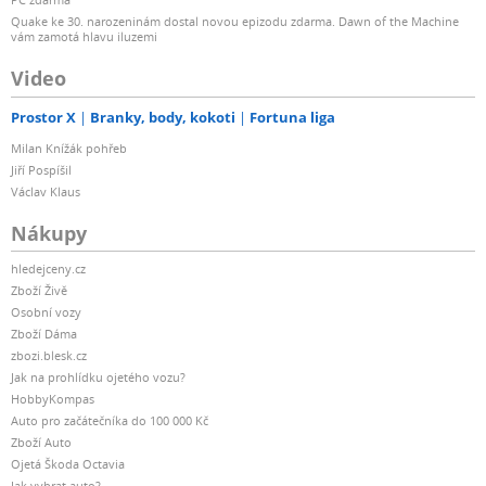
Quake ke 30. narozeninám dostal novou epizodu zdarma. Dawn of the Machine
vám zamotá hlavu iluzemi
Video
Prostor X
Branky, body, kokoti
Fortuna liga
Milan Knížák pohřeb
Jiří Pospíšil
Václav Klaus
Nákupy
hledejceny.cz
Zboží Živě
Osobní vozy
Zboží Dáma
zbozi.blesk.cz
Jak na prohlídku ojetého vozu?
HobbyKompas
Auto pro začátečníka do 100 000 Kč
Zboží Auto
Ojetá Škoda Octavia
Jak vybrat auto?