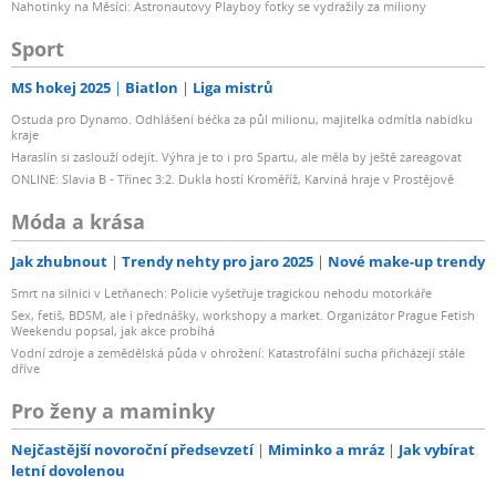
Nahotinky na Měsíci: Astronautovy Playboy fotky se vydražily za miliony
Sport
MS hokej 2025
Biatlon
Liga mistrů
Ostuda pro Dynamo. Odhlášení béčka za půl milionu, majitelka odmítla nabídku
kraje
Haraslín si zaslouží odejít. Výhra je to i pro Spartu, ale měla by ještě zareagovat
ONLINE: Slavia B - Třinec 3:2. Dukla hostí Kroměříž, Karviná hraje v Prostějově
Móda a krása
Jak zhubnout
Trendy nehty pro jaro 2025
Nové make-up trendy
Smrt na silnici v Letňanech: Policie vyšetřuje tragickou nehodu motorkáře
Sex, fetiš, BDSM, ale i přednášky, workshopy a market. Organizátor Prague Fetish
Weekendu popsal, jak akce probíhá
Vodní zdroje a zemědělská půda v ohrožení: Katastrofální sucha přicházejí stále
dříve
Pro ženy a maminky
Nejčastější novoroční předsevzetí
Miminko a mráz
Jak vybírat
letní dovolenou