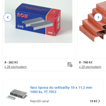
Previous
Next
8 - 262 Kč
8 - 740 Kč
v 28 obchodech
v 20 obchodech
Yato Spona do sešívačky 10 x 11,2 mm
1000 ks, YT-7053
Nejnižší cena!
13 Kč