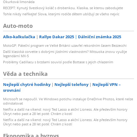
Okurková limonáda
RECEPT: Kynutý švestkový koláč s drobenkou. Klasika, se kterou zabodujete
Tohle nikdy neříkejte! Slova, kterými rodiče dětem ubližují ze všeho nejvíc
Auto-moto
Alko-kalkulačka
Rallye Dakar 2025
Dálniční známka 2025
MotoGP: Páteční program ve Velké Británii uzavřel rekordním časem Bezzecchi
Další klasická corvette s dobrými jízdními vlastnostmi? Mitsuoka znovu využije
legendární MX-5
Problémy Cadillacu s brzdami souvisí podle Bottase s jejich chlazením
Věda a technika
Nejlepší chytré hodinky
Nejlepší telefony
Nejlepší VPN –
srovnání
Microsoft se nepoučil. Ve Windows potichu instaluje OneDrive Photos, které nelze
odinstalovat
Netflix a další na víkend: nový Ted Lasso a akční Lioness. Ale především horory
Úkryt nebo past a 28 let poté: Chrám z kostí
Netflix a další na víkend: nový Ted Lasso a akční Lioness. Ale především horory
Úkryt nebo past a 28 let poté: Chrám z kostí
Ekonomika a byznys