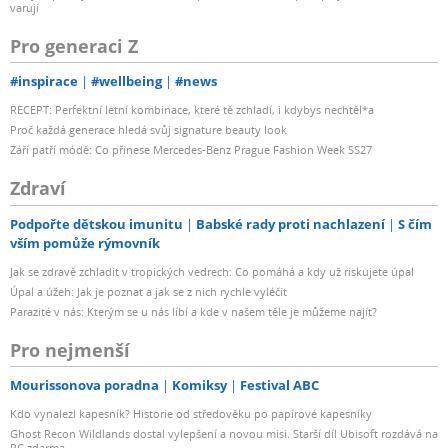
varují
Pro generaci Z
#inspirace
#wellbeing
#news
RECEPT: Perfektní letní kombinace, které tě zchladí, i kdybys nechtěl*a
Proč každá generace hledá svůj signature beauty look
Září patří módě: Co přinese Mercedes-Benz Prague Fashion Week SS27
Zdraví
Podpořte dětskou imunitu
Babské rady proti nachlazení
S čím
vším pomůže rýmovník
Jak se zdravě zchladit v tropických vedrech: Co pomáhá a kdy už riskujete úpal
Úpal a úžeh: Jak je poznat a jak se z nich rychle vyléčit
Parazité v nás: Kterým se u nás líbí a kde v našem těle je můžeme najít?
Pro nejmenší
Mourissonova poradna
Komiksy
Festival ABC
Kdo vynalezl kapesník? Historie od středověku po papírové kapesníky
Ghost Recon Wildlands dostal vylepšení a novou misi. Starší díl Ubisoft rozdává na
PC zdarma