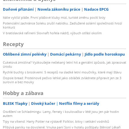
Daňové přiznání
Novela zákoníku práce
Nadace EPCG
Itálie vyklízí pláže. První plážové kluby mizí, turisté změnu pocítí brzy
Potenciální zachránce Soleku zrušil nabídku. Zadlužené solární společnosti hrozí
konkurz
V bratislavské rafinerii Slovnaft hořela nádrž, výbuch otřásl okolím
Recepty
Oblíbené zimní polévky
Domácí pekárny
Jídlo podle horoskopu
Cuketová zmrzlina? Vyzkoušejte nečekaný letní hit a geniální způsob, jak zpracovat
úrodu
Rychlé buchty s broskvemi: 5 receptů na sladké letní moučníky, které mají šťávu
Oopsie bread: Proteinové pečivo lehké jako obláček zvládnete připravit jen ze 3
surovin a bez mouky
Hobby a zábava
BLESK Tlapky
Divoký kačer
Netflix filmy a seriály
Osvěžení ve Schladmingu: Lamy, ferraty i koulovačka v létě jsou jen pár hodin
autem
Tipy na víkend: Harry Potter na výstavě! Folklor, bitvy i setkání vodníků
Přibývá paniky na dovolené: Vnuka paní Soni v hotelu poštípaly štěnice! Lékaři