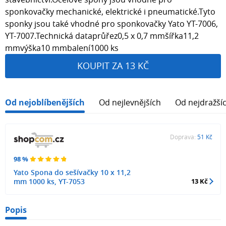
sponkovačky mechanické, elektrické i pneumatické.Tyto
sponky jsou také vhodné pro sponkovačky Yato YT-7006,
YT-7007.Technická dataprůřez0,5 x 0,7 mmšířka11,2
mmvýška10 mmbalení1000 ks
KOUPIT ZA 13 KČ
Od nejoblíbenějších
Od nejlevnějších
Od nejdražší
Doprava:
51 Kč
98 %
Yato Spona do sešívačky 10 x 11,2
mm 1000 ks, YT-7053
13 Kč
Popis