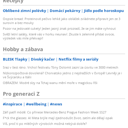
Recepty
Oblíbené zimní polévky
Domácí pekárny
Jídlo podle horoskopu
Oopsie bread: Proteinové pečivo lehké jako obláček zvládnete připravit jen ze 3
surovin a bez mouky
Pozor na jedovaté cukety! Jeden jasný znak prozradí, že se jim máte vyhnout
Svěží letní saláty, které vás v horku neunaví: Zkuste k zelenině přidat ovoce,
výsledek vás mile překvapí!
Hobby a zábava
BLESK Tlapky
Divoký kačer
Netflix filmy a seriály
Sraz v šest ráno. Vrchol festivalu Tóny Dolomit zazní za úsvitu ve 3000 metrech
Nízkorozpočtová dovolená? Chorvatsko jedno z nejdražších v Evropě! Levněji je i
ve Švýcarsku a Itálii
OBRAZEM: Modré slzy na Tchaj-wanu mění moře v magickou říši
Pro generaci Z
#inspirace
#wellbeing
#news
Září patří módě: Co přinese Mercedes-Benz Prague Fashion Week SS27
F*ck the glasses: AI Meta brýle mají zjednodušit život, zatím ale dělají opak
Víš, proč ti po mléčných výrobcích možná nebývá dobře?