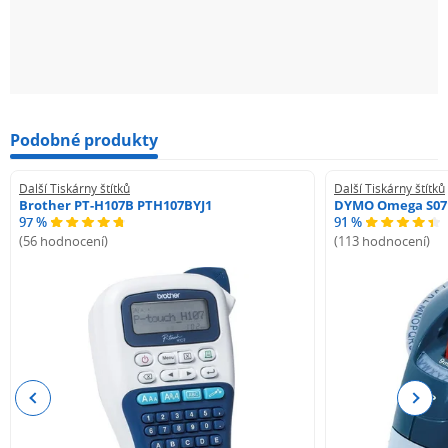
Podobné produkty
Další Tiskárny štítků
Další Tiskárny štítků
Brother PT-H107B PTH107BYJ1
DYMO Omega S07
97 %
91 %
(56 hodnocení)
(113 hodnocení)
Previous
Next