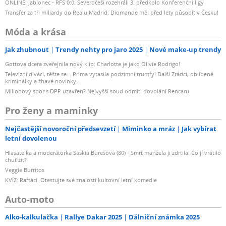
ONLINE: Jablonec - RFS 0:0. Severočeši rozehráli 3. předkolo Konferenční ligy
Transfer za tři miliardy do Realu Madrid: Diomande měl před lety působit v Česku!
Móda a krása
Jak zhubnout
Trendy nehty pro jaro 2025
Nové make-up trendy
Gottova dcera zveřejnila nový klip: Charlotte je jako Olivie Rodrigo!
Televizní diváci, těšte se... Prima vytasila podzimní trumfy! Další Zrádci, oblíbené
kriminálky a žhavé novinky...
Milionový spor s DPP uzavřen? Nejvyšší soud odmítl dovolání Rencaru
Pro ženy a maminky
Nejčastější novoroční předsevzetí
Miminko a mráz
Jak vybírat
letní dovolenou
Hlasatelka a moderátorka Saskia Burešová (80) - Smrt manžela ji zdrtila! Co jí vrátilo
chuť žít?
Veggie Burritos
KVÍZ: Rafťáci. Otestujte své znalosti kultovní letní komedie
Auto-moto
Alko-kalkulačka
Rallye Dakar 2025
Dálniční známka 2025