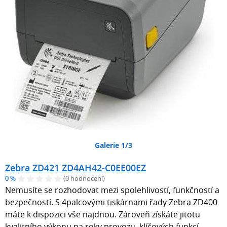
Galerie 1/3
Zebra ZD421 ZD4AH42-C0EE00EZ
0 %
(0 hodnocení)
Nemusíte se rozhodovat mezi spolehlivostí, funkčností a
bezpečností. S 4palcovými tiskárnami řady Zebra ZD400
máte k dispozici vše najdnou. Zároveň získáte jitotu
kvalitního výkonu na roky provozu, klíčových funkcí,