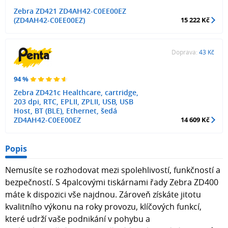
Zebra ZD421 ZD4AH42-C0EE00EZ
(ZD4AH42-C0EE00EZ)
15 222 Kč
Doprava:
43 Kč
94 %
Zebra ZD421c Healthcare, cartridge,
203 dpi, RTC, EPLII, ZPLII, USB, USB
Host, BT (BLE), Ethernet, šedá
ZD4AH42-C0EE00EZ
14 609 Kč
Popis
Nemusíte se rozhodovat mezi spolehlivostí, funkčností a
bezpečností. S 4palcovými tiskárnami řady Zebra ZD400
máte k dispozici vše najdnou. Zároveň získáte jitotu
kvalitního výkonu na roky provozu, klíčových funkcí,
které udrží vaše podnikání v pohybu a