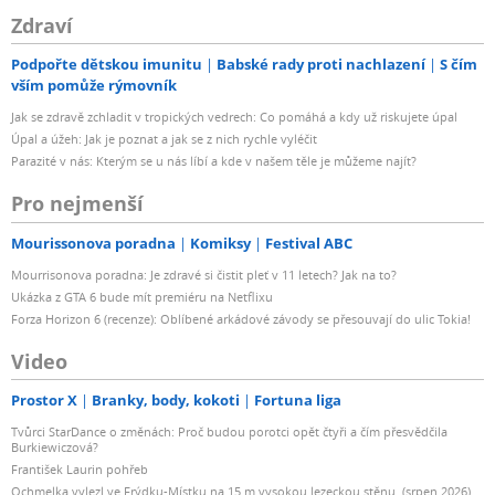
Zdraví
Podpořte dětskou imunitu
Babské rady proti nachlazení
S čím
vším pomůže rýmovník
Jak se zdravě zchladit v tropických vedrech: Co pomáhá a kdy už riskujete úpal
Úpal a úžeh: Jak je poznat a jak se z nich rychle vyléčit
Parazité v nás: Kterým se u nás líbí a kde v našem těle je můžeme najít?
Pro nejmenší
Mourissonova poradna
Komiksy
Festival ABC
Mourrisonova poradna: Je zdravé si čistit pleť v 11 letech? Jak na to?
Ukázka z GTA 6 bude mít premiéru na Netflixu
Forza Horizon 6 (recenze): Oblíbené arkádové závody se přesouvají do ulic Tokia!
Video
Prostor X
Branky, body, kokoti
Fortuna liga
Tvůrci StarDance o změnách: Proč budou porotci opět čtyři a čím přesvědčila
Burkiewiczová?
František Laurin pohřeb
Ochmelka vylezl ve Frýdku-Místku na 15 m vysokou lezeckou stěnu. (srpen 2026)