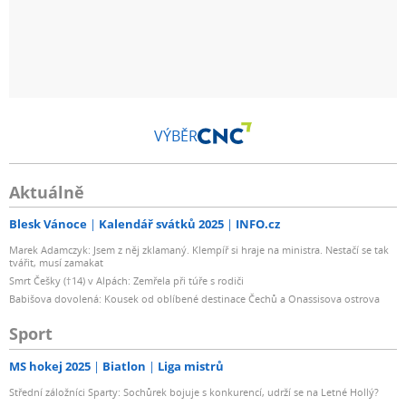
VÝBĚR
Aktuálně
Blesk Vánoce
Kalendář svátků 2025
INFO.cz
Marek Adamczyk: Jsem z něj zklamaný. Klempíř si hraje na ministra. Nestačí se tak
tvářit, musí zamakat
Smrt Češky (†14) v Alpách: Zemřela při túře s rodiči
Babišova dovolená: Kousek od oblíbené destinace Čechů a Onassisova ostrova
Sport
MS hokej 2025
Biatlon
Liga mistrů
Střední záložníci Sparty: Sochůrek bojuje s konkurencí, udrží se na Letné Hollý?