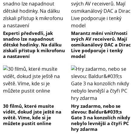
Experti předvedli, jak
Marantz mění vnitřnosti
snadno lze napadnout
svých AV receiverů. Mají
dětské hodinky. Na dálku
osmikanálový DAC a Dirac
získali přístup k mikrofonu
Live podporuje i tenký
a nastavení
model
30 filmů, které musíte
Hry zadarmo, nebo se
vidět, dokud jste ještě na
slevou: Baldur&#039;s
světě. Víme, kde si je
Gate 3 na konzolích nikdy
můžete pustit online
nebylo levnější a čtyři PC
hry zdarma