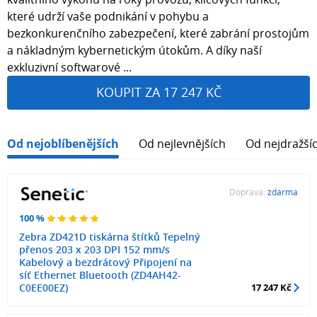
které udrží vaše podnikání v pohybu a
bezkonkurenčního zabezpečení, které zabrání prostojům
a nákladným kybernetickým útokům. A díky naší
exkluzivní softwarové ...
KOUPIT ZA 17 247 KČ
Od nejoblíbenějších
Od nejlevnějších
Od nejdražší
Doprava:
zdarma
100 %
Zebra ZD421D tiskárna štítků Tepelný
přenos 203 x 203 DPI 152 mm/s
Kabelový a bezdrátový Připojení na
síť Ethernet Bluetooth (ZD4AH42-
C0EE00EZ)
17 247 Kč