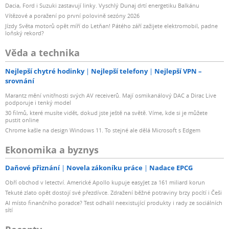
Dacia, Ford i Suzuki zastavují linky. Vyschlý Dunaj drtí energetiku Balkánu
Vítězové a poražení po první polovině sezóny 2026
Jízdy Světa motorů opět míří do Letňan! Pátého září zažijete elektromobil, padne
loňský rekord?
Věda a technika
Nejlepší chytré hodinky
Nejlepší telefony
Nejlepší VPN –
srovnání
Marantz mění vnitřnosti svých AV receiverů. Mají osmikanálový DAC a Dirac Live
podporuje i tenký model
30 filmů, které musíte vidět, dokud jste ještě na světě. Víme, kde si je můžete
pustit online
Chrome kašle na design Windows 11. To stejné ale dělá Microsoft s Edgem
Ekonomika a byznys
Daňové přiznání
Novela zákoníku práce
Nadace EPCG
Obří obchod v letectví. Americké Apollo kupuje easyJet za 161 miliard korun
Tekuté zlato opět dostojí své přezdívce. Zdražení běžné potraviny brzy pocítí i Češi
AI místo finančního poradce? Test odhalil neexistující produkty i rady ze sociálních
sítí