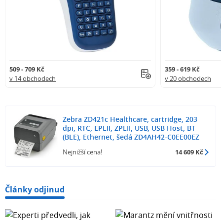
509 - 709 Kč
359 - 619 Kč
v 14 obchodech
v 20 obchodech
Zebra ZD421c Healthcare, cartridge, 203
dpi, RTC, EPLII, ZPLII, USB, USB Host, BT
(BLE), Ethernet, šedá ZD4AH42-C0EE00EZ
Nejnižší cena!
14 609 Kč
Články odjinud