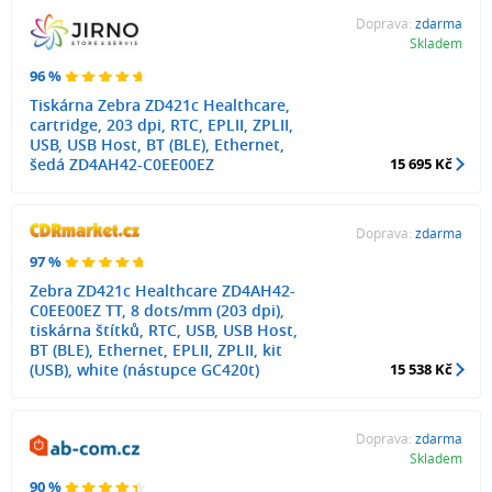
Doprava:
zdarma
Skladem
96 %
Tiskárna Zebra ZD421c Healthcare,
cartridge, 203 dpi, RTC, EPLII, ZPLII,
USB, USB Host, BT (BLE), Ethernet,
šedá ZD4AH42-C0EE00EZ
15 695 Kč
Doprava:
zdarma
97 %
Zebra ZD421c Healthcare ZD4AH42-
C0EE00EZ TT, 8 dots/mm (203 dpi),
tiskárna štítků, RTC, USB, USB Host,
BT (BLE), Ethernet, EPLII, ZPLII, kit
(USB), white (nástupce GC420t)
15 538 Kč
Doprava:
zdarma
Skladem
90 %