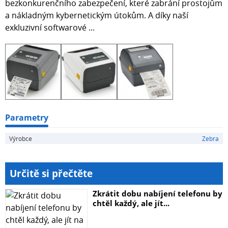
bezkonkurenčního zabezpečení, které zabrání prostojům
a nákladným kybernetickým útokům. A díky naší
exkluzivní softwarové ...
Parametry
Výrobce
Zebra
Určitě si přečtěte
Zkrátit dobu nabíjení telefonu by
chtěl každý, ale jít...