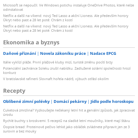
Microsoft se nepoučil. Ve Windows potichu instaluje OneDrive Photos, které nelze
odinstalovat
Netflix a další na víkend: nový Ted Lasso a akční Lioness. Ale především horory
Úkryt nebo past a 28 let poté: Chrám z kostí
Netflix a další na víkend: nový Ted Lasso a akční Lioness. Ale především horory
Úkryt nebo past a 28 let poté: Chrám z kostí
Ekonomika a byznys
Daňové přiznání
Novela zákoníku práce
Nadace EPCG
Itálie vyklízí pláže. První plážové kluby mizí, turisté změnu pocítí brzy
Potenciální zachránce Soleku zrušil nabídku. Zadlužené solární společnosti hrozí
konkurz
V bratislavské rafinerii Slovnaft hořela nádrž, výbuch otřásl okolím
Recepty
Oblíbené zimní polévky
Domácí pekárny
Jídlo podle horoskopu
Cuketová zmrzlina? Vyzkoušejte nečekaný letní hit a geniální způsob, jak zpracovat
úrodu
Rychlé buchty s broskvemi: 5 receptů na sladké letní moučníky, které mají šťávu
Oopsie bread: Proteinové pečivo lehké jako obláček zvládnete připravit jen ze 3
surovin a bez mouky