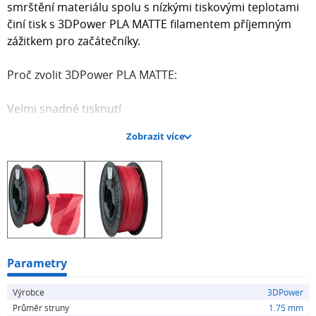
smrštění materiálu spolu s nízkými tiskovými teplotami
činí tisk s 3DPower PLA MATTE filamentem příjemným
zážitkem pro začátečníky.
Proč zvolit 3DPower PLA MATTE:
Velmi snadné tisknutí
Mechanická pevnost
Zobrazit více
Vysoká kvalita tištěného povrchu
Matný povrch finálního výtisku
Vysoká adheze vrstev
Snížená viditelnost vrstev ve srovnání s jinými PLA
filamenty
Bez zápachu během tisku
Biologicky odbouratelný
Parametry
Technické údaje o filamentu:
Výrobce
3DPower
Průměr struny
1.75 mm
Průměr: 1,75 mm