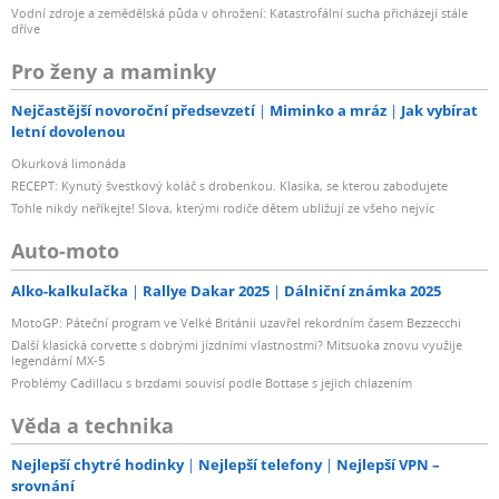
Vodní zdroje a zemědělská půda v ohrožení: Katastrofální sucha přicházejí stále
dříve
Pro ženy a maminky
Nejčastější novoroční předsevzetí
Miminko a mráz
Jak vybírat
letní dovolenou
Okurková limonáda
RECEPT: Kynutý švestkový koláč s drobenkou. Klasika, se kterou zabodujete
Tohle nikdy neříkejte! Slova, kterými rodiče dětem ubližují ze všeho nejvíc
Auto-moto
Alko-kalkulačka
Rallye Dakar 2025
Dálniční známka 2025
MotoGP: Páteční program ve Velké Británii uzavřel rekordním časem Bezzecchi
Další klasická corvette s dobrými jízdními vlastnostmi? Mitsuoka znovu využije
legendární MX-5
Problémy Cadillacu s brzdami souvisí podle Bottase s jejich chlazením
Věda a technika
Nejlepší chytré hodinky
Nejlepší telefony
Nejlepší VPN –
srovnání