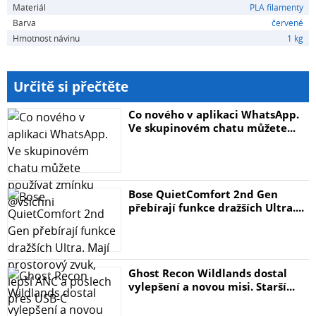
Materiál
PLA filamenty
Dimensionální tolerance: ± 0,03 mm
Barva
červené
Hustota: 1,29 g/cm³
Hmotnost návinu
1 kg
Hmotnost: 1 kg
Hrubá hmotnost: 1,4 kg
Určitě si přečtěte
Rozměry cívky:
Co nového v aplikaci WhatsApp.
Ve skupinovém chatu můžete...
Venkovní průměr: 200 mm
Průměr montážního otvoru: 52 mm
Šířka: 68 mm
Bose QuietComfort 2nd Gen
Doporučené tiskové parametry:
přebírají funkce dražších Ultra....
Teplota extruze: 195-220°C
Teplota podložky: 30-60°C
Chlazení: 50-100%
Ghost Recon Wildlands dostal
Rychlost tisku: 40-100 mm/s
vylepšení a novou misi. Starší...