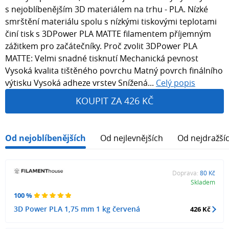
s nejoblíbenějším 3D materiálem na trhu - PLA. Nízké
smrštění materiálu spolu s nízkými tiskovými teplotami
činí tisk s 3DPower PLA MATTE filamentem příjemným
zážitkem pro začátečníky. Proč zvolit 3DPower PLA
MATTE: Velmi snadné tisknutí Mechanická pevnost
Vysoká kvalita tištěného povrchu Matný povrch finálního
výtisku Vysoká adheze vrstev Snížená...
Celý popis
KOUPIT ZA 426 KČ
Od nejoblíbenějších
Od nejlevnějších
Od nejdražší
Doprava:
80 Kč
Skladem
100 %
3D Power PLA 1,75 mm 1 kg červená
426 Kč