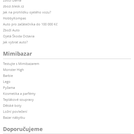
Zboží Dáma
zbozi.blesk.cz
Jak na prohlídku ojetého vozu?
HobbyKompas
Auto pro začátečníka do 100 000 Kč
Zboží Auto
Ojetá Škoda Octavia
Jak vybrat auto?
Mimibazar
Testujte s Mimibazarem
Monster High
Barbie
Lego
Pyžama
Kosmetika a parfémy
Teplákové soupravy
Dětské boty
Ložní povlečení
Bazar nábytku
Doporučujeme