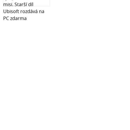
Filament 3DPower PLA MATTE lze tisknout na
následujících zařízeních, mimo jiné: Anet, AnyCubic,
CraftBot, Creality, Flashforge, Kodak, MakerBot, Modix,
Monoprice, Prusa, Raise3D, RatRig, ZMorph, Voron,
Vshaper a mnoho dalších.