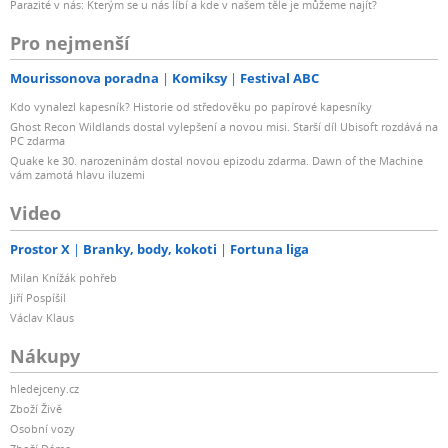
Parazité v nás: Kterým se u nás líbí a kde v našem těle je můžeme najít?
Pro nejmenší
Mourissonova poradna
Komiksy
Festival ABC
Kdo vynalezl kapesník? Historie od středověku po papírové kapesníky
Ghost Recon Wildlands dostal vylepšení a novou misi. Starší díl Ubisoft rozdává na
PC zdarma
Quake ke 30. narozeninám dostal novou epizodu zdarma. Dawn of the Machine
vám zamotá hlavu iluzemi
Video
Prostor X
Branky, body, kokoti
Fortuna liga
Milan Knížák pohřeb
Jiří Pospíšil
Václav Klaus
Nákupy
hledejceny.cz
Zboží Živě
Osobní vozy