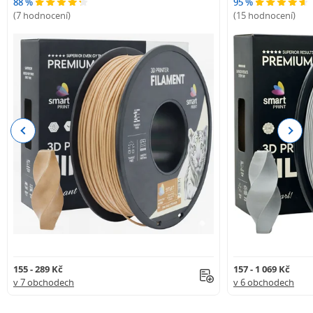
88 %
95 %
(7 hodnocení)
(15 hodnocení)
Previous
Next
155 - 289 Kč
157 - 1 069 Kč
v 7 obchodech
v 6 obchodech