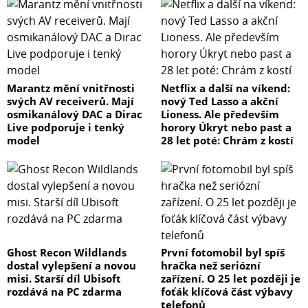
Marantz mění vnitřnosti
Netflix a další na víkend:
svých AV receiverů. Mají
nový Ted Lasso a akční
osmikanálový DAC a Dirac
Lioness. Ale především
Live podporuje i tenký
horory Úkryt nebo past a
model
28 let poté: Chrám z kostí
Ghost Recon Wildlands
První fotomobil byl spíš
dostal vylepšení a novou
hračka než seriózní
misi. Starší díl Ubisoft
zařízení. O 25 let později je
rozdává na PC zdarma
foťák klíčová část výbavy
telefonů