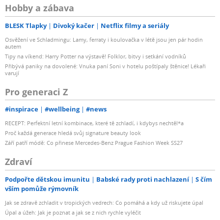
Hobby a zábava
BLESK Tlapky
Divoký kačer
Netflix filmy a seriály
Osvěžení ve Schladmingu: Lamy, ferraty i koulovačka v létě jsou jen pár hodin
autem
Tipy na víkend: Harry Potter na výstavě! Folklor, bitvy i setkání vodníků
Přibývá paniky na dovolené: Vnuka paní Soni v hotelu poštípaly štěnice! Lékaři
varují
Pro generaci Z
#inspirace
#wellbeing
#news
RECEPT: Perfektní letní kombinace, které tě zchladí, i kdybys nechtěl*a
Proč každá generace hledá svůj signature beauty look
Září patří módě: Co přinese Mercedes-Benz Prague Fashion Week SS27
Zdraví
Podpořte dětskou imunitu
Babské rady proti nachlazení
S čím
vším pomůže rýmovník
Jak se zdravě zchladit v tropických vedrech: Co pomáhá a kdy už riskujete úpal
Úpal a úžeh: Jak je poznat a jak se z nich rychle vyléčit