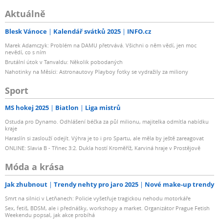
Aktuálně
Blesk Vánoce
Kalendář svátků 2025
INFO.cz
Marek Adamczyk: Problém na DAMU přetrvává. Všichni o něm vědí, jen moc
nevědí, co s ním
Brutální útok v Tanvaldu: Několik pobodaných
Nahotinky na Měsíci: Astronautovy Playboy fotky se vydražily za miliony
Sport
MS hokej 2025
Biatlon
Liga mistrů
Ostuda pro Dynamo. Odhlášení béčka za půl milionu, majitelka odmítla nabídku
kraje
Haraslín si zaslouží odejít. Výhra je to i pro Spartu, ale měla by ještě zareagovat
ONLINE: Slavia B - Třinec 3:2. Dukla hostí Kroměříž, Karviná hraje v Prostějově
Móda a krása
Jak zhubnout
Trendy nehty pro jaro 2025
Nové make-up trendy
Smrt na silnici v Letňanech: Policie vyšetřuje tragickou nehodu motorkáře
Sex, fetiš, BDSM, ale i přednášky, workshopy a market. Organizátor Prague Fetish
Weekendu popsal, jak akce probíhá