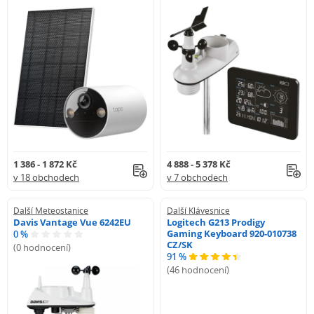
1 386 - 1 872 Kč
4 888 - 5 378 Kč
v 18 obchodech
v 7 obchodech
Další Meteostanice
Další Klávesnice
Davis Vantage Vue 6242EU
Logitech G213 Prodigy
Gaming Keyboard 920-010738
0 %
CZ/SK
(0 hodnocení)
91 %
(46 hodnocení)