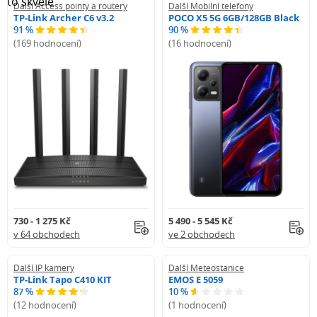
Další Access pointy a routery
Další Mobilní telefony
TP-Link Archer C6 v3.2
POCO X5 5G 6GB/128GB Black
91 %
90 %
(169 hodnocení)
(16 hodnocení)
730 - 1 275 Kč
5 490 - 5 545 Kč
v 64 obchodech
ve 2 obchodech
Další IP kamery
Další Meteostanice
TP-Link Tapo C410 KIT
EMOS E 5059
87 %
10 %
(12 hodnocení)
(1 hodnocení)