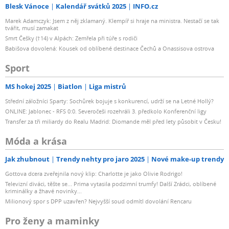
Blesk Vánoce
Kalendář svátků 2025
INFO.cz
Marek Adamczyk: Jsem z něj zklamaný. Klempíř si hraje na ministra. Nestačí se tak
tvářit, musí zamakat
Smrt Češky (†14) v Alpách: Zemřela při túře s rodiči
Babišova dovolená: Kousek od oblíbené destinace Čechů a Onassisova ostrova
Sport
MS hokej 2025
Biatlon
Liga mistrů
Střední záložníci Sparty: Sochůrek bojuje s konkurencí, udrží se na Letné Hollý?
ONLINE: Jablonec - RFS 0:0. Severočeši rozehráli 3. předkolo Konferenční ligy
Transfer za tři miliardy do Realu Madrid: Diomande měl před lety působit v Česku!
Móda a krása
Jak zhubnout
Trendy nehty pro jaro 2025
Nové make-up trendy
Gottova dcera zveřejnila nový klip: Charlotte je jako Olivie Rodrigo!
Televizní diváci, těšte se... Prima vytasila podzimní trumfy! Další Zrádci, oblíbené
kriminálky a žhavé novinky...
Milionový spor s DPP uzavřen? Nejvyšší soud odmítl dovolání Rencaru
Pro ženy a maminky