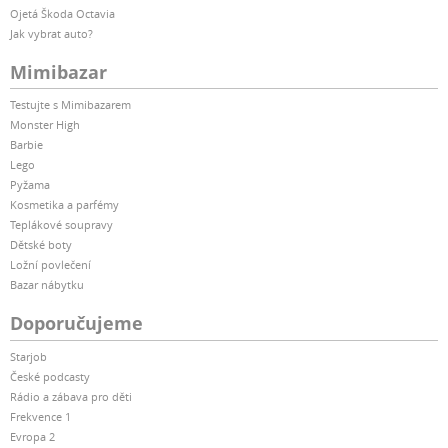
Ojetá Škoda Octavia
Jak vybrat auto?
Mimibazar
Testujte s Mimibazarem
Monster High
Barbie
Lego
Pyžama
Kosmetika a parfémy
Teplákové soupravy
Dětské boty
Ložní povlečení
Bazar nábytku
Doporučujeme
Starjob
České podcasty
Rádio a zábava pro děti
Frekvence 1
Evropa 2