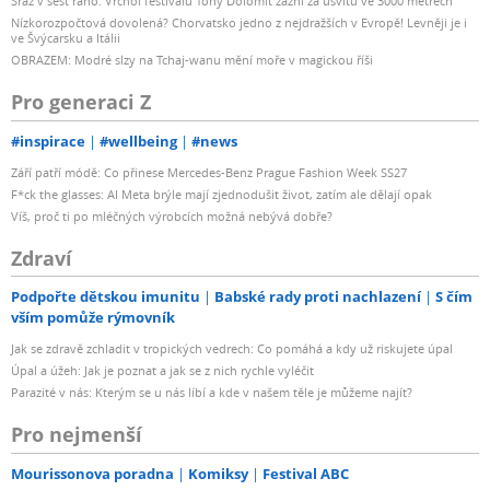
Sraz v šest ráno. Vrchol festivalu Tóny Dolomit zazní za úsvitu ve 3000 metrech
Nízkorozpočtová dovolená? Chorvatsko jedno z nejdražších v Evropě! Levněji je i
ve Švýcarsku a Itálii
OBRAZEM: Modré slzy na Tchaj-wanu mění moře v magickou říši
Pro generaci Z
#inspirace
#wellbeing
#news
Září patří módě: Co přinese Mercedes-Benz Prague Fashion Week SS27
F*ck the glasses: AI Meta brýle mají zjednodušit život, zatím ale dělají opak
Víš, proč ti po mléčných výrobcích možná nebývá dobře?
Zdraví
Podpořte dětskou imunitu
Babské rady proti nachlazení
S čím
vším pomůže rýmovník
Jak se zdravě zchladit v tropických vedrech: Co pomáhá a kdy už riskujete úpal
Úpal a úžeh: Jak je poznat a jak se z nich rychle vyléčit
Parazité v nás: Kterým se u nás líbí a kde v našem těle je můžeme najít?
Pro nejmenší
Mourissonova poradna
Komiksy
Festival ABC