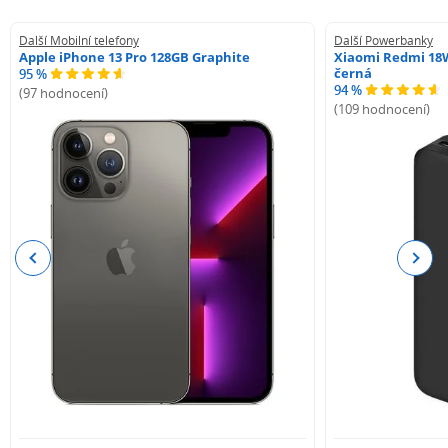
Další Mobilní telefony
Další Powerbanky
Apple iPhone 13 Pro 128GB Graphite
Xiaomi Redmi 18
černá
95 %
94 %
(97 hodnocení)
(109 hodnocení)
Previous
Next