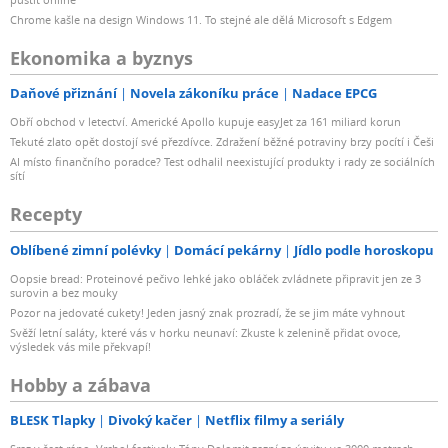
Chrome kašle na design Windows 11. To stejné ale dělá Microsoft s Edgem
Ekonomika a byznys
Daňové přiznání
Novela zákoníku práce
Nadace EPCG
Obří obchod v letectví. Americké Apollo kupuje easyJet za 161 miliard korun
Tekuté zlato opět dostojí své přezdívce. Zdražení běžné potraviny brzy pocítí i Češi
AI místo finančního poradce? Test odhalil neexistující produkty i rady ze sociálních
sítí
Recepty
Oblíbené zimní polévky
Domácí pekárny
Jídlo podle horoskopu
Oopsie bread: Proteinové pečivo lehké jako obláček zvládnete připravit jen ze 3
surovin a bez mouky
Pozor na jedovaté cukety! Jeden jasný znak prozradí, že se jim máte vyhnout
Svěží letní saláty, které vás v horku neunaví: Zkuste k zelenině přidat ovoce,
výsledek vás mile překvapí!
Hobby a zábava
BLESK Tlapky
Divoký kačer
Netflix filmy a seriály