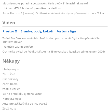
Mourrisonova poradna: Je zdravé si čistit pleť v 11 letech? Jak na to?
Ukázka z GTA 6 bude mít premiéru na Netflixu
Forza Horizon 6 (recenze): Oblíbené arkádové závody se přesouvají do ulic Tokia!
Video
Prostor X
Branky, body, kokoti
Fortuna liga
Tvůrci StarDance o změnách: Proč budou porotci opět čtyři a čím přesvědčila
Burkiewiczová?
František Laurin pohřeb
Ochmelka vylezl ve Frýdku-Místku na 15 m vysokou lezeckou stěnu. (srpen 2026)
Nákupy
hledejceny.cz
Zboží Živě
Osobní vozy
Zboží Dáma
zbozi.blesk.cz
Jak na prohlídku ojetého vozu?
HobbyKompas
Auto pro začátečníka do 100 000 Kč
Zboží Auto