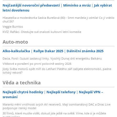
Nejčastější novoroční předsevzetí
Miminko a mráz
Jak vybírat
letní dovolenou
Hlasatelka a moderátorka Saskia Burešová (80) - Smrt manžela ji zdrtila! Co jí vrátilo
chuť žít?
Veggie Burritos
KVÍZ: Rafťáci. Otestujte své znalosti kultovní letní komedie
Auto-moto
Alko-kalkulačka
Rallye Dakar 2025
Dálniční známka 2025
Dacia, Ford i Suzuki zastavují linky. Vyschlý Dunaj drtí energetiku Balkánu
Vítězové a poražení po první polovině sezóny 2026
Jízdy Světa motorů opět míří do Letňan! Pátého září zažijete elektromobil, padne
loňský rekord?
Věda a technika
Nejlepší chytré hodinky
Nejlepší telefony
Nejlepší VPN –
srovnání
Marantz mění vnitřnosti svých AV receiverů. Mají osmikanálový DAC a Dirac Live
podporuje i tenký model
30 filmů, které musíte vidět, dokud jste ještě na světě. Víme, kde si je můžete
pustit online