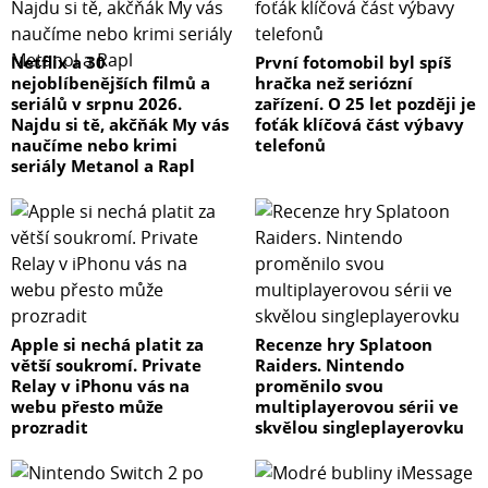
Netflix a 30
První fotomobil byl spíš
nejoblíbenějších filmů a
hračka než seriózní
seriálů v srpnu 2026.
zařízení. O 25 let později je
Najdu si tě, akčňák My vás
foťák klíčová část výbavy
naučíme nebo krimi
telefonů
seriály Metanol a Rapl
Apple si nechá platit za
Recenze hry Splatoon
větší soukromí. Private
Raiders. Nintendo
Relay v iPhonu vás na
proměnilo svou
webu přesto může
multiplayerovou sérii ve
prozradit
skvělou singleplayerovku