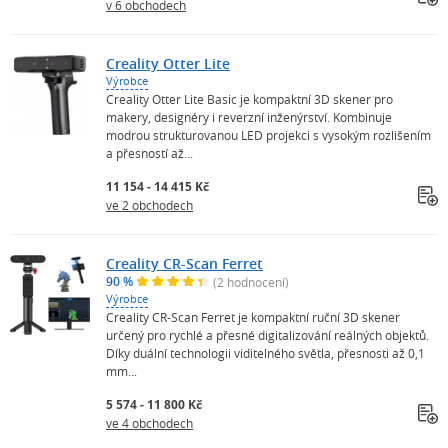
v 6 obchodech
Creality Otter Lite
Výrobce
Creality Otter Lite Basic je kompaktní 3D skener pro
makery, designéry i reverzní inženýrství. Kombinuje
modrou strukturovanou LED projekci s vysokým rozlišením
a přesností až...
11 154 - 14 415 Kč
ve 2 obchodech
Creality CR-Scan Ferret
90 %
(2 hodnocení)
Výrobce
Creality CR-Scan Ferret je kompaktní ruční 3D skener
určený pro rychlé a přesné digitalizování reálných objektů.
Díky duální technologii viditelného světla, přesnosti až 0,1
mm...
5 574 - 11 800 Kč
ve 4 obchodech