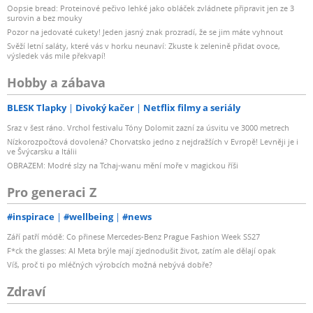
Oopsie bread: Proteinové pečivo lehké jako obláček zvládnete připravit jen ze 3
surovin a bez mouky
Pozor na jedovaté cukety! Jeden jasný znak prozradí, že se jim máte vyhnout
Svěží letní saláty, které vás v horku neunaví: Zkuste k zelenině přidat ovoce,
výsledek vás mile překvapí!
Hobby a zábava
BLESK Tlapky
Divoký kačer
Netflix filmy a seriály
Sraz v šest ráno. Vrchol festivalu Tóny Dolomit zazní za úsvitu ve 3000 metrech
Nízkorozpočtová dovolená? Chorvatsko jedno z nejdražších v Evropě! Levněji je i
ve Švýcarsku a Itálii
OBRAZEM: Modré slzy na Tchaj-wanu mění moře v magickou říši
Pro generaci Z
#inspirace
#wellbeing
#news
Září patří módě: Co přinese Mercedes-Benz Prague Fashion Week SS27
F*ck the glasses: AI Meta brýle mají zjednodušit život, zatím ale dělají opak
Víš, proč ti po mléčných výrobcích možná nebývá dobře?
Zdraví