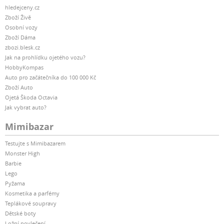
hledejceny.cz
Zboží Živě
Osobní vozy
Zboží Dáma
zbozi.blesk.cz
Jak na prohlídku ojetého vozu?
HobbyKompas
Auto pro začátečníka do 100 000 Kč
Zboží Auto
Ojetá Škoda Octavia
Jak vybrat auto?
Mimibazar
Testujte s Mimibazarem
Monster High
Barbie
Lego
Pyžama
Kosmetika a parfémy
Teplákové soupravy
Dětské boty
Ložní povlečení