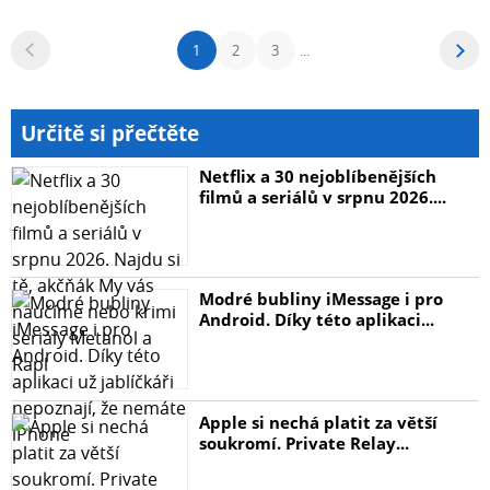
1
2
3
...
Určitě si přečtěte
Netflix a 30 nejoblíbenějších
filmů a seriálů v srpnu 2026....
Modré bubliny iMessage i pro
Android. Díky této aplikaci...
Apple si nechá platit za větší
soukromí. Private Relay...