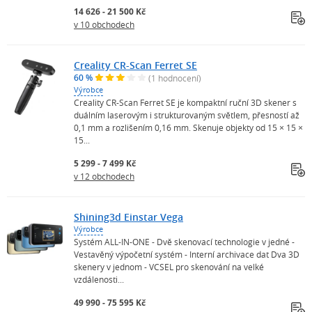
14 626 - 21 500 Kč
v 10 obchodech
Creality CR-Scan Ferret SE
60 %
(1 hodnocení)
Výrobce
Creality CR-Scan Ferret SE je kompaktní ruční 3D skener s
duálním laserovým i strukturovaným světlem, přesností až
0,1 mm a rozlišením 0,16 mm. Skenuje objekty od 15 × 15 ×
15...
5 299 - 7 499 Kč
v 12 obchodech
Shining3d Einstar Vega
Výrobce
Systém ALL-IN-ONE - Dvě skenovací technologie v jedné -
Vestavěný výpočetní systém - Interní archivace dat Dva 3D
skenery v jednom - VCSEL pro skenování na velké
vzdálenosti...
49 990 - 75 595 Kč