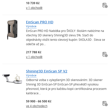
10 739 Kč
v 1 obchodě
EinScan PRO HD
Výrobce
EinScan PRO HD Nabídka pro ŠKOLY: školám nabízíme na
všechny 3D skenery Shining3D slevu 5%. Stačí do
objednávky vložit tento slevový kupón: SKOLA3D . Sleva se
odečte až po...
217 788 Kč
v 1 obchodě
Shining3D EinScan SP V2
Výrobce
Odborná volba s vylepšeným 3D skenováním: 3D skener
Shining 3D EinScan-SP EinScan-SP přesvědčí vysokou
přesností, která je pro každou kopii certifikována procesem
kalibrace...
59 900 - 66 500 Kč
ve 4 obchodech