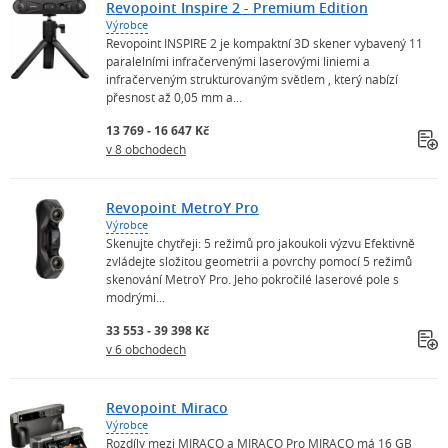
Revopoint Inspire 2 - Premium Edition
Výrobce
Revopoint INSPIRE 2 je kompaktní 3D skener vybavený 11
paralelními infračervenými laserovými liniemi a
infračerveným strukturovaným světlem , který nabízí
přesnost až 0,05 mm a...
13 769 - 16 647 Kč
v 8 obchodech
Revopoint MetroY Pro
Výrobce
Skenujte chytřeji: 5 režimů pro jakoukoli výzvu Efektivně
zvládejte složitou geometrii a povrchy pomocí 5 režimů
skenování MetroY Pro. Jeho pokročilé laserové pole s
modrými...
33 553 - 39 398 Kč
v 6 obchodech
Revopoint Miraco
Výrobce
Rozdíly mezi MIRACO a MIRACO Pro MIRACO má 16 GB