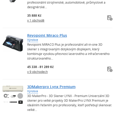
profesionální strojírenské, automobilové, průmyslové a
designérské...
35 888 Kč
v 1 obchodě
Revopoint Miraco Plus
Výrobce
Revopoint MIRACO Plus je profesionální all-in-one 3D
skener s integrovaným dotykovým displejem, který
kombinuje vysokou přesnost laserového a infračerveného
strukturovaného...
45 338 - 81 289 Kč
v 9 obchodech
3DMakerpro Lynx Premium
Výrobce
3D MakerPro - 3D Skener LYNX - Premium Univerzální 3D
skener pro velké projekty 3D MakerPro LYNX Premium je
ideálním řešením pro profesionály, kteří potřebují skenovat
velké...