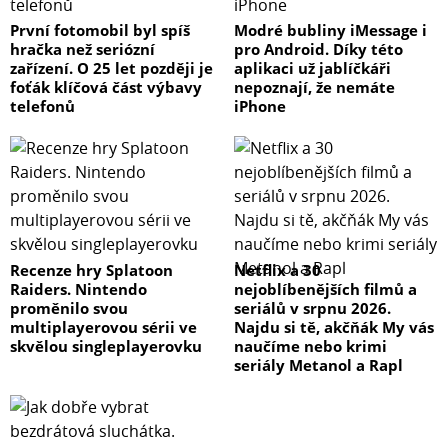
První fotomobil byl spíš
Modré bubliny iMessage i
hračka než seriózní
pro Android. Díky této
zařízení. O 25 let později je
aplikaci už jablíčkáři
foťák klíčová část výbavy
nepoznají, že nemáte
telefonů
iPhone
Recenze hry Splatoon
Netflix a 30
Raiders. Nintendo
nejoblíbenějších filmů a
proměnilo svou
seriálů v srpnu 2026.
multiplayerovou sérii ve
Najdu si tě, akčňák My vás
skvělou singleplayerovku
naučíme nebo krimi
seriály Metanol a Rapl