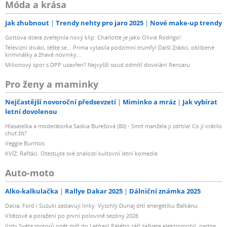
Móda a krása
Jak zhubnout
Trendy nehty pro jaro 2025
Nové make-up trendy
Gottova dcera zveřejnila nový klip: Charlotte je jako Olivie Rodrigo!
Televizní diváci, těšte se... Prima vytasila podzimní trumfy! Další Zrádci, oblíbené
kriminálky a žhavé novinky...
Milionový spor s DPP uzavřen? Nejvyšší soud odmítl dovolání Rencaru
Pro ženy a maminky
Nejčastější novoroční předsevzetí
Miminko a mráz
Jak vybírat
letní dovolenou
Hlasatelka a moderátorka Saskia Burešová (80) - Smrt manžela ji zdrtila! Co jí vrátilo
chuť žít?
Veggie Burritos
KVÍZ: Rafťáci. Otestujte své znalosti kultovní letní komedie
Auto-moto
Alko-kalkulačka
Rallye Dakar 2025
Dálniční známka 2025
Dacia, Ford i Suzuki zastavují linky. Vyschlý Dunaj drtí energetiku Balkánu
Vítězové a poražení po první polovině sezóny 2026
Jízdy Světa motorů opět míří do Letňan! Pátého září zažijete elektromobil, padne