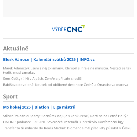
VÝBĚR
Aktuálně
Blesk Vánoce
Kalendář svátků 2025
INFO.cz
Marek Adamczyk: Jsem z něj zklamaný. Klempíř si hraje na ministra. Nestačí se tak
tvářit, musí zamakat
Smrt Češky (†14) v Alpách: Zemřela při túře s rodiči
Babišova dovolená: Kousek od oblíbené destinace Čechů a Onassisova ostrova
Sport
MS hokej 2025
Biatlon
Liga mistrů
Střední záložníci Sparty: Sochůrek bojuje s konkurencí, udrží se na Letné Hollý?
ONLINE: Jablonec - RFS 0:0. Severočeši rozehráli 3. předkolo Konferenční ligy
Transfer za tři miliardy do Realu Madrid: Diomande měl před lety působit v Česku!