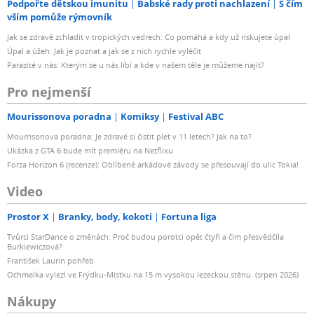
Podpořte dětskou imunitu
Babské rady proti nachlazení
S čím
vším pomůže rýmovník
Jak se zdravě zchladit v tropických vedrech: Co pomáhá a kdy už riskujete úpal
Úpal a úžeh: Jak je poznat a jak se z nich rychle vyléčit
Parazité v nás: Kterým se u nás líbí a kde v našem těle je můžeme najít?
Pro nejmenší
Mourissonova poradna
Komiksy
Festival ABC
Mourrisonova poradna: Je zdravé si čistit pleť v 11 letech? Jak na to?
Ukázka z GTA 6 bude mít premiéru na Netflixu
Forza Horizon 6 (recenze): Oblíbené arkádové závody se přesouvají do ulic Tokia!
Video
Prostor X
Branky, body, kokoti
Fortuna liga
Tvůrci StarDance o změnách: Proč budou porotci opět čtyři a čím přesvědčila
Burkiewiczová?
František Laurin pohřeb
Ochmelka vylezl ve Frýdku-Místku na 15 m vysokou lezeckou stěnu. (srpen 2026)
Nákupy