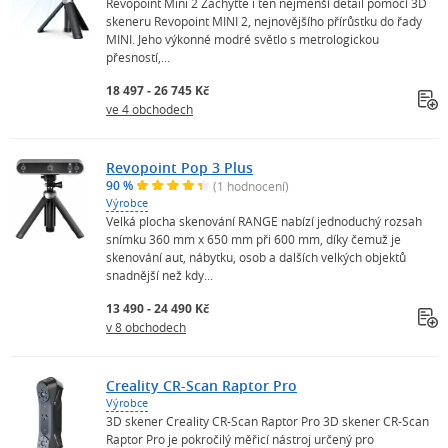
Revopoint Mini 2 Zachyťte i ten nejmenší detail pomocí 3D
skeneru Revopoint MINI 2, nejnovějšího přírůstku do řady
MINI. Jeho výkonné modré světlo s metrologickou
přesností,...
18 497 - 26 745 Kč
ve 4 obchodech
Revopoint Pop 3 Plus
90 %
(1 hodnocení)
Výrobce
Velká plocha skenování RANGE nabízí jednoduchý rozsah
snímku 360 mm x 650 mm při 600 mm, díky čemuž je
skenování aut, nábytku, osob a dalších velkých objektů
snadnější než kdy...
13 490 - 24 490 Kč
v 8 obchodech
Creality CR-Scan Raptor Pro
Výrobce
3D skener Creality CR-Scan Raptor Pro 3D skener CR-Scan
Raptor Pro je pokročilý měřicí nástroj určený pro