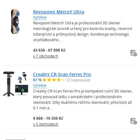
Revopoint MetroY Ultra
Výrobce
Revopoint MetroY Ultra je profesionální 3D skener
metrologické úrovně určený pro kontrolu kvality, reverzní
inženýrství a průmyslový design. Kombinuje technologii
víceřádkového...
43 630 - 67 898 Kč
v 7 obchodech
Creality CR-Scan Ferret Pro
87 %
(2 hodnocení)
Výrobce
Creality CR-Scan Ferret Pro je kompaktní ruční 3D skener,
který posouvá laťku v amatérském i profesionálním
skenování. Díky duálnímu režimu skenování, přesnosti až
0,1 mm a...
8 068 - 10 356 Kč
v 5 obchodech