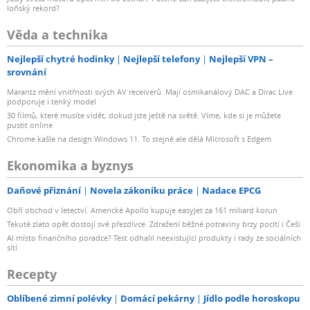
loňský rekord?
Věda a technika
Nejlepší chytré hodinky
Nejlepší telefony
Nejlepší VPN –
srovnání
Marantz mění vnitřnosti svých AV receiverů. Mají osmikanálový DAC a Dirac Live
podporuje i tenký model
30 filmů, které musíte vidět, dokud jste ještě na světě. Víme, kde si je můžete
pustit online
Chrome kašle na design Windows 11. To stejné ale dělá Microsoft s Edgem
Ekonomika a byznys
Daňové přiznání
Novela zákoníku práce
Nadace EPCG
Obří obchod v letectví. Americké Apollo kupuje easyJet za 161 miliard korun
Tekuté zlato opět dostojí své přezdívce. Zdražení běžné potraviny brzy pocítí i Češi
AI místo finančního poradce? Test odhalil neexistující produkty i rady ze sociálních
sítí
Recepty
Oblíbené zimní polévky
Domácí pekárny
Jídlo podle horoskopu