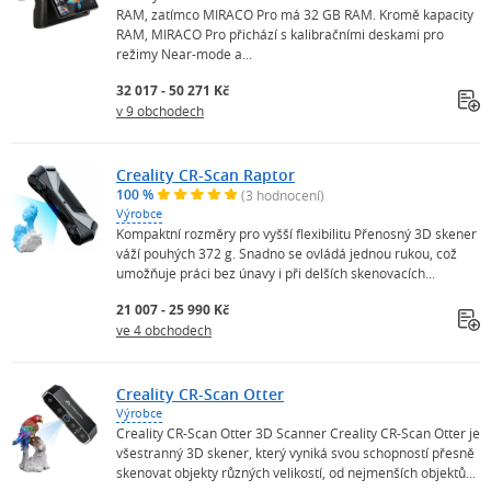
RAM, zatímco MIRACO Pro má 32 GB RAM. Kromě kapacity
RAM, MIRACO Pro přichází s kalibračními deskami pro
režimy Near-mode a...
32 017 - 50 271 Kč
v 9 obchodech
Creality CR-Scan Raptor
100 %
(3 hodnocení)
Výrobce
Kompaktní rozměry pro vyšší flexibilitu Přenosný 3D skener
váží pouhých 372 g. Snadno se ovládá jednou rukou, což
umožňuje práci bez únavy i při delších skenovacích...
21 007 - 25 990 Kč
ve 4 obchodech
Creality CR-Scan Otter
Výrobce
Creality CR-Scan Otter 3D Scanner Creality CR-Scan Otter je
všestranný 3D skener, který vyniká svou schopností přesně
skenovat objekty různých velikostí, od nejmenších objektů...