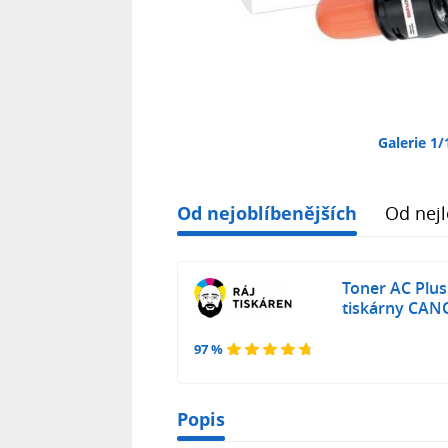
Galerie 1/
Od nejoblíbenějších
Od nejl
Toner AC Plus
tiskárny CANO
97 %
Popis