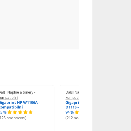
alší Náplně a tonery -
Další Náplně a tonery -
ompatibilní
kompatibilní
Gigaprint HP W1106A -
Gigaprint Samsung MLT-
kompatibilní
D111S - kompatibilní
95 %
94 %
(125 hodnocení)
(212 hodnocení)