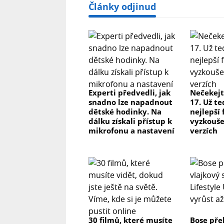
Články odjinud
Experti předvedli, jak
Nečekejt
snadno lze napadnout
17. Už te
dětské hodinky. Na
nejlepší
dálku získali přístup k
vyzkoušet
mikrofonu a nastavení
verzích
30 filmů, které musíte
Bose pře