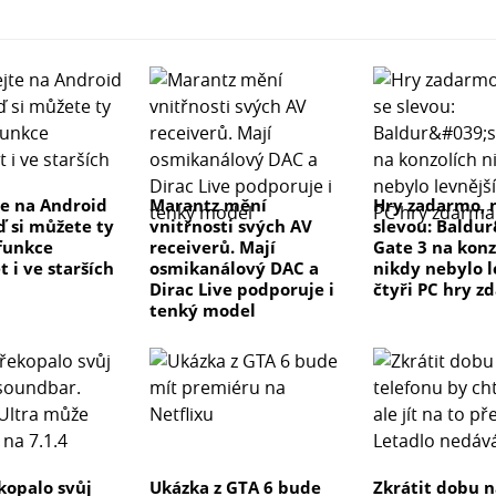
e na Android
Marantz mění
Hry zadarmo, 
ď si můžete ty
vnitřnosti svých AV
slevou: Baldu
 funkce
receiverů. Mají
Gate 3 na konz
 i ve starších
osmikanálový DAC a
nikdy nebylo l
Dirac Live podporuje i
čtyři PC hry z
tenký model
kopalo svůj
Ukázka z GTA 6 bude
Zkrátit dobu n