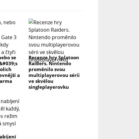
nebo se
Recenze hry Splatoon
r&#039;s
Raiders. Nintendo
olích
proměnilo svou
evnější a
multiplayerovou sérii
darma
ve skvělou
singleplayerovku
abíjení