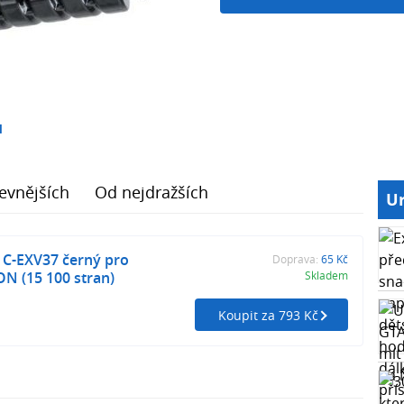
1
evnějších
Od nejdražších
Ur
 C-EXV37 černý pro
Doprava:
65 Kč
N (15 100 stran)
Skladem
Koupit za 793 Kč