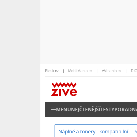
Blesk.cz
MobilMania.cz
AVmania.cz
DIG
MENU
NEJČTENĚJŠÍ
TESTY
PORADN
Náplně a tonery - kompatibilní