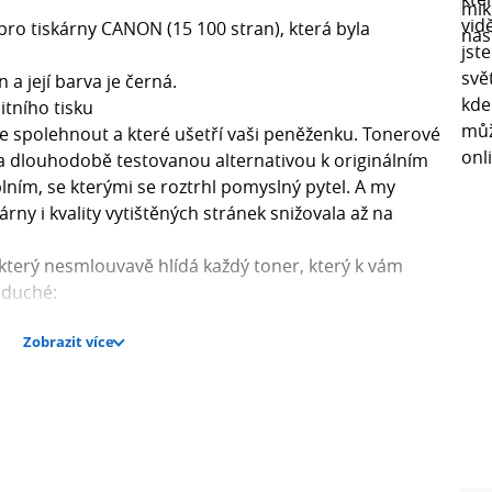
ro tiskárny CANON (15 100 stran), která byla
 a její barva je černá.
itního tisku
te spolehnout a které ušetří vaši peněženku. Tonerové
 a dlouhodobě testovanou alternativou k originálním
lním, se kterými se roztrhl pomyslný pytel. A my
rny i kvality vytištěných stránek snižovala až na
 který nesmlouvavě hlídá každý toner, který k vám
oduché:
Zobrazit více
t jeho funkčnost
nativních tonerů
eklamací (minimálně pod 2 %)