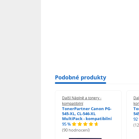
Podobné produkty
 Náplně a tonery -
Další Náplně a tonery -
Dal
tibilní
kompatibilní
kom
print Samsung MLT-
TonerPartner Canon PG-
To
L - kompatibilní
545-XL, CL-546-XL
54
MultiPack - kompatibilní
92
95 %
 hodnocení)
(1
(90 hodnocení)