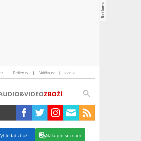
cz
Reflex.cz
Ábíčko.cz
více
AUDIO&VIDEO
ZBOŽÍ
Vyhledat zboží
Nákupní seznam