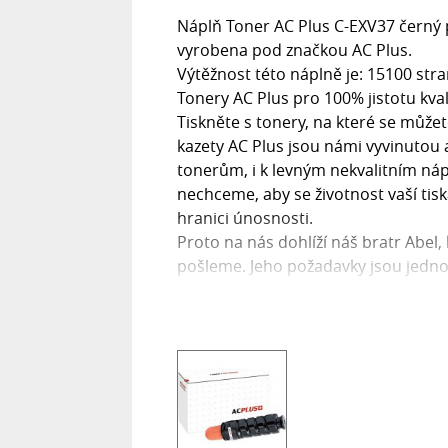
Náplň Toner AC Plus C-EXV37 černý p
vyrobena pod značkou AC Plus.
Výtěžnost této náplně je: 15100 stran
Tonery AC Plus pro 100% jistotu kval
Tiskněte s tonery, na které se může
kazety AC Plus jsou námi vyvinutou
tonerům, i k levným nekvalitním náp
nechceme, aby se životnost vaší tiská
hranici únosnosti.
Proto na nás dohlíží náš bratr Abel,
pošleme. Jeho požadavky jsou jedn
každý toner otestovat a zkontrolova
věnovat se vývoji nových typů alter
držet dlouhodobě nízké procento r
neusnout na vavřínech!
Je to fuška, ale nás to baví!