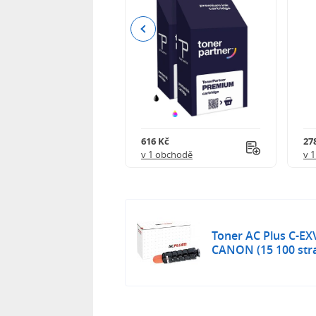
Previous
 750 Kč
616 Kč
27
obchodě
v 1 obchodě
v 
Toner AC Plus C-EX
CANON (15 100 str