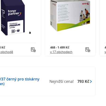
8 Kč
468 - 1 499 Kč
4
1 obchodě
v 17 obchodech
V37 černý pro tiskárny
Nejnižší cena!
793 Kč
an)