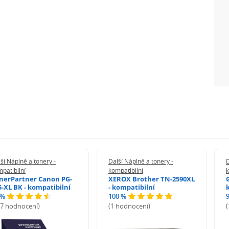
ší Náplně a tonery -
Další Náplně a tonery -
D
patibilní
kompatibilní
k
nerPartner Canon PG-
XEROX Brother TN-2590XL
5-XL BK - kompatibilní
- kompatibilní
 %
100 %
27 hodnocení)
(1 hodnocení)