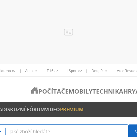
Iarena.cz
Auto.cz
E15.cz
iSport.cz
Doupě.cz
AutoRevue.
POČÍTAČE
MOBILY
TECHNIKA
HRY
A
DISKUZNÍ FÓRUM
VIDEO
PREMIUM