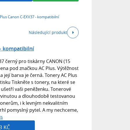
Plus Canon C-EXV37 - kompatibilní
Následující produkt
- kompatibilní
37 černý pro tiskárny CANON (15
obena pod značkou AC Plus. Výtěžnost
a její barva je černá. Tonery AC Plus
tisku Tiskněte s tonery, na které se
 ušetří vaši peněženku. Tonerové
vyvinutou a dlouhodobě testovanou
tonerům, i k levným nekvalitním
trhl pomyslný pytel. A my nechceme,
is
3 KČ