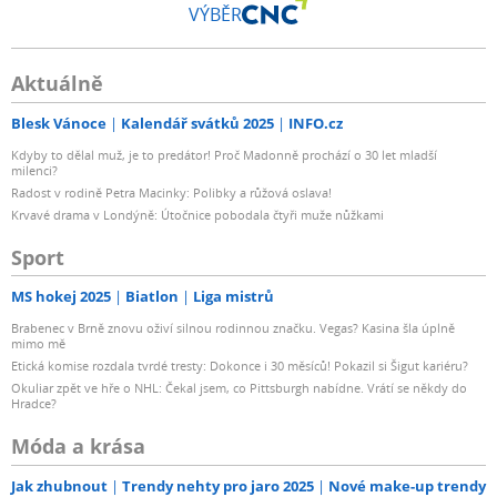
VÝBĚR
Aktuálně
Blesk Vánoce
Kalendář svátků 2025
INFO.cz
Kdyby to dělal muž, je to predátor! Proč Madonně prochází o 30 let mladší
milenci?
Radost v rodině Petra Macinky: Polibky a růžová oslava!
Krvavé drama v Londýně: Útočnice pobodala čtyři muže nůžkami
Sport
MS hokej 2025
Biatlon
Liga mistrů
Brabenec v Brně znovu oživí silnou rodinnou značku. Vegas? Kasina šla úplně
mimo mě
Etická komise rozdala tvrdé tresty: Dokonce i 30 měsíců! Pokazil si Šigut kariéru?
Okuliar zpět ve hře o NHL: Čekal jsem, co Pittsburgh nabídne. Vrátí se někdy do
Hradce?
Móda a krása
Jak zhubnout
Trendy nehty pro jaro 2025
Nové make-up trendy