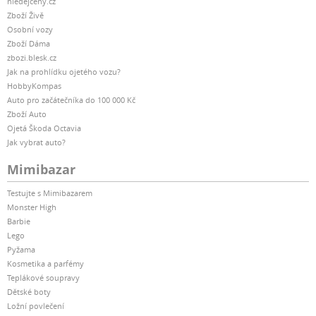
hledejceny.cz
Zboží Živě
Osobní vozy
Zboží Dáma
zbozi.blesk.cz
Jak na prohlídku ojetého vozu?
HobbyKompas
Auto pro začátečníka do 100 000 Kč
Zboží Auto
Ojetá Škoda Octavia
Jak vybrat auto?
Mimibazar
Testujte s Mimibazarem
Monster High
Barbie
Lego
Pyžama
Kosmetika a parfémy
Teplákové soupravy
Dětské boty
Ložní povlečení