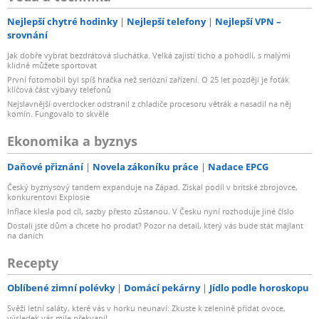
Nejlepší chytré hodinky
Nejlepší telefony
Nejlepší VPN –
srovnání
Jak dobře vybrat bezdrátová sluchátka. Velká zajistí ticho a pohodlí, s malými
klidně můžete sportovat
První fotomobil byl spíš hračka než seriózní zařízení. O 25 let později je foťák
klíčová část výbavy telefonů
Nejslavnější overclocker odstranil z chladiče procesoru větrák a nasadil na něj
komín. Fungovalo to skvěle
Ekonomika a byznys
Daňové přiznání
Novela zákoníku práce
Nadace EPCG
Český byznysový tandem expanduje na Západ. Získal podíl v britské zbrojovce,
konkurentovi Explosie
Inflace klesla pod cíl, sazby přesto zůstanou. V Česku nyní rozhoduje jiné číslo
Dostali jste dům a chcete ho prodat? Pozor na detail, který vás bude stát majlant
na daních
Recepty
Oblíbené zimní polévky
Domácí pekárny
Jídlo podle horoskopu
Svěží letní saláty, které vás v horku neunaví: Zkuste k zelenině přidat ovoce,
výsledek vás mile překvapí!