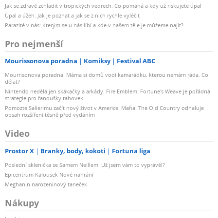
Jak se zdravě zchladit v tropických vedrech: Co pomáhá a kdy už riskujete úpal
Úpal a úžeh: Jak je poznat a jak se z nich rychle vyléčit
Parazité v nás: Kterým se u nás líbí a kde v našem těle je můžeme najít?
Pro nejmenší
Mourissonova poradna
Komiksy
Festival ABC
Mourrisonova poradna: Máma si domů vodí kamarádku, kterou nemám ráda. Co
dělat?
Nintendo nedělá jen skákačky a arkády. Fire Emblem: Fortune's Weave je pořádná
strategie pro fanoušky tahovek
Pomozte Salierimu začít nový život v Americe. Mafia: The Old Country odhaluje
obsah rozšíření těsně před vydáním
Video
Prostor X
Branky, body, kokoti
Fortuna liga
Poslední sklenička se Samem Neillem: Už jsem vám to vyprávěl?
Epicentrum Kalousek Nové nahrání
Meghanin narozeninový taneček
Nákupy