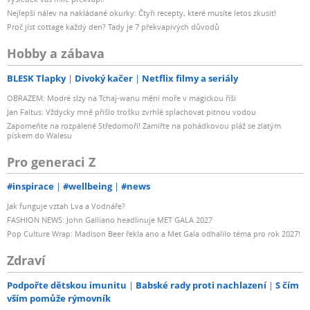
Nejlepší nálev na nakládané okurky: Čtyři recepty, které musíte letos zkusit!
Proč jíst cottage každý den? Tady je 7 překvapivých důvodů
Hobby a zábava
BLESK Tlapky
Divoký kačer
Netflix filmy a seriály
OBRAZEM: Modré slzy na Tchaj-wanu mění moře v magickou říši
Jan Faltus: Vždycky mně přišlo trošku zvrhlé splachovat pitnou vodou
Zapomeňte na rozpálené Středomoří! Zamiřte na pohádkovou pláž se zlatým
pískem do Walesu
Pro generaci Z
#inspirace
#wellbeing
#news
Jak funguje vztah Lva a Vodnáře?
FASHION NEWS: John Galliano headlinuje MET GALA 2027
Pop Culture Wrap: Madison Beer řekla ano a Met Gala odhalilo téma pro rok 2027!
Zdraví
Podpořte dětskou imunitu
Babské rady proti nachlazení
S čím
vším pomůže rýmovník