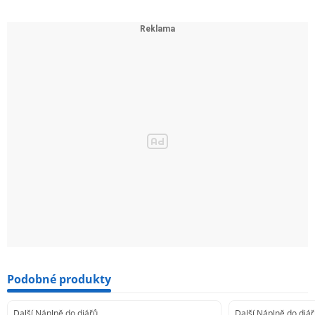
Podobné produkty
Další Náplně do diářů
Další Náplně do diá