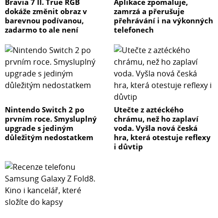
Bravia 7 II. True RGB
Aplikace zpomaluje,
dokáže změnit obraz v
zamrzá a přerušuje
barevnou podívanou,
přehrávání i na výkonných
zadarmo to ale není
telefonech
Nintendo Switch 2 po
Utečte z aztéckého
prvním roce. Smysluplný
chrámu, než ho zaplaví
upgrade s jediným
voda. Vyšla nová česká
důležitým nedostatkem
hra, která otestuje reflexy
i důvtip