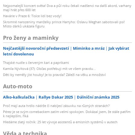
Nejpomalejší koncert světa! Dva a půl roku čekali nadšenci na další akord, varhany
mají hrát přes 600 let
Havárie v Praze 6: Tisíce lidí bez vody!
Skromné narozeniny manželky prince Harryho: Oslavu Meghan sabotovali psi!
Místo dárků ukázala figuru
Pro ženy a maminky
Nejčastější novoroční předsevzetí
Miminko a mráz
Jak vybírat
letní dovolenou
Thajské nudle s červeným kari a paprikami
Kamila Nývltová (37): Občas potřebuji mít ve všem pravdu...
Děti by neměly jíst houby! Je to pravda? Záleží na věku a množství
Auto-moto
Alko-kalkulačka
Rallye Dakar 2025
Dálniční známka 2025
Proč mají auta hrdlo nádrže či nabíjecí zásuvku na různých stranách?
Pérez je se svým comebackem zatím velmi spokojen. Dokázal jsem, že stále patřím
k nejlepším, říká
Hledáme zlatý ročník: 25 let vývoje asistentů a emisních systémů v autech
Věda a technika