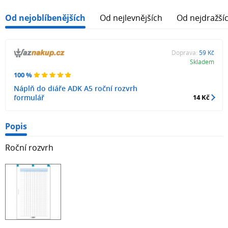
Od nejoblíbenějších
Od nejlevnějších
Od nejdražší
Doprava:
59 Kč
Skladem
100 %
Náplň do diáře ADK A5 roční rozvrh
formulář
14 Kč
Popis
Roční rozvrh