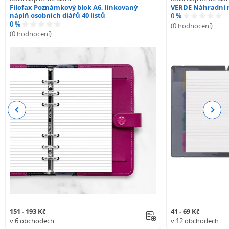
Filofax Poznámkový blok A6, linkovaný
VERDE Náhradní n
náplň osobních diářů 40 listů
0 %
0 %
(0 hodnocení)
(0 hodnocení)
Previous
Next
151 - 193 Kč
41 - 69 Kč
v 6 obchodech
v 12 obchodech