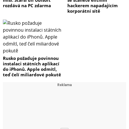
misi. Starší díl Ubisoft
se stanete elitním
rozdává na PC zdarma
hackerem napadajícím
korporátní sítě
Rusko požaduje povinnou
instalaci státních aplikací
do iPhonů. Apple odmítl,
teď čelí miliardové pokutě