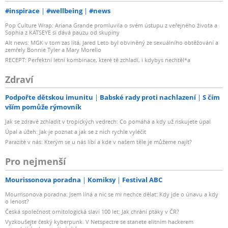
#inspirace
#wellbeing
#news
Pop Culture Wrap: Ariana Grande promluvila o svém ústupu z veřejného života a
Sophia z KATSEYE si dává pauzu od skupiny
Alt news: MGK v tom zas lítá, Jared Leto byl obviněný ze sexuálního obtěžování a
zemřely Bonnie Tyler a Mary Morello
RECEPT: Perfektní letní kombinace, které tě zchladí, i kdybys nechtěl*a
Zdraví
Podpořte dětskou imunitu
Babské rady proti nachlazení
S čím
vším pomůže rýmovník
Jak se zdravě zchladit v tropických vedrech: Co pomáhá a kdy už riskujete úpal
Úpal a úžeh: Jak je poznat a jak se z nich rychle vyléčit
Parazité v nás: Kterým se u nás líbí a kde v našem těle je můžeme najít?
Pro nejmenší
Mourissonova poradna
Komiksy
Festival ABC
Mourrisonova poradna: Jsem líná a nic se mi nechce dělat: Kdy jde o únavu a kdy
o lenost?
Česká společnost ornitologická slaví 100 let: Jak chrání ptáky v ČR?
Vyzkoušejte český kyberpunk. V Netspectre se stanete elitním hackerem