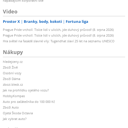
napadajícím korporátní sítě
Video
Prostor X
Branky, body, kokoti
Fortuna liga
Prague Pride vrcholí: Tisíce lidí v ulicích, jde duhový průvod! (8. srpna 2026)
Prague Pride vrcholí: Tisíce lidí v ulicích, jde duhový průvod! (8. srpna 2026)
Hra světel na fasádě slavné vily: Tugendhat slaví 25 let na seznamu UNESCO
Nákupy
hledejceny.cz
Zboží Živě
Osobní vozy
Zboží Dáma
zbozi.blesk.cz
Jak na prohlídku ojetého vozu?
HobbyKompas
Auto pro začátečníka do 100 000 Kč
Zboží Auto
Ojetá Škoda Octavia
Jak vybrat auto?