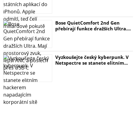
regulace náklonu
18 dB
šumové číslo
6 ± 1 dB
Bose QuietComfort 2nd Gen
přebírají funkce dražších Ultra....
max. výstupní úroveň (DIN45004B)
113/99 dBµV (OUT1/OUT2)
max. výstupní úroveň (IMD3 -66 dB)
110/96 dBµV (OUT1/OUT2)
Vyzkoušejte český kyberpunk. V
max. výstupní úroveň (IMD2 -60 dB)
Netspectre se stanete elitním...
100/85 dBµV (OUT1/OUT2)
max. výstupní úroveň (CTB -60 dB)
97/83 dBµV (OUT1/OUT2)
max. výstupní úroveň (CSO -60 dB)
95/80 dBµV (OUT1/OUT2)
potlačení mezi vstupy/výstupy
-
tlumení odrazu na vstupu
>10 dB
napájení