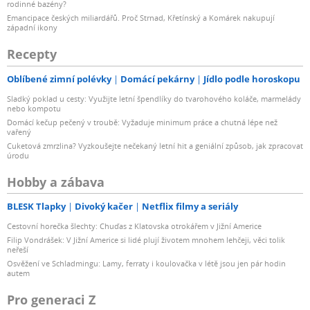
rodinné bazény?
Emancipace českých miliardářů. Proč Strnad, Křetínský a Komárek nakupují
západní ikony
Recepty
Oblíbené zimní polévky
Domácí pekárny
Jídlo podle horoskopu
Sladký poklad u cesty: Využijte letní špendlíky do tvarohového koláče, marmelády
nebo kompotu
Domácí kečup pečený v troubě: Vyžaduje minimum práce a chutná lépe než
vařený
Cuketová zmrzlina? Vyzkoušejte nečekaný letní hit a geniální způsob, jak zpracovat
úrodu
Hobby a zábava
BLESK Tlapky
Divoký kačer
Netflix filmy a seriály
Cestovní horečka šlechty: Chuďas z Klatovska otrokářem v Jižní Americe
Filip Vondrášek: V Jižní Americe si lidé plují životem mnohem lehčeji, věci tolik
neřeší
Osvěžení ve Schladmingu: Lamy, ferraty i koulovačka v létě jsou jen pár hodin
autem
Pro generaci Z