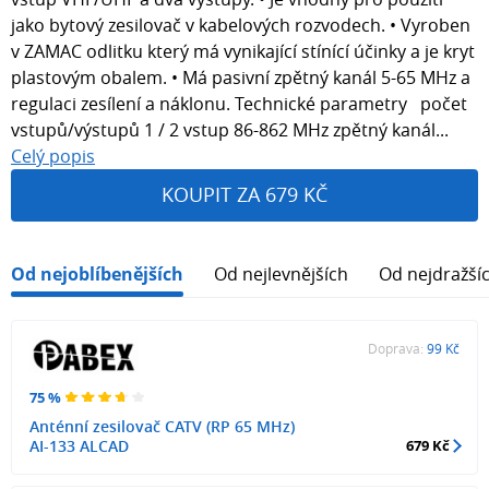
jako bytový zesilovač v kabelových rozvodech. • Vyroben
v ZAMAC odlitku který má vynikající stínící účinky a je kryt
plastovým obalem. • Má pasivní zpětný kanál 5-65 MHz a
regulaci zesílení a náklonu. Technické parametry počet
vstupů/výstupů 1 / 2 vstup 86-862 MHz zpětný kanál...
Celý popis
KOUPIT ZA 679 KČ
Od nejoblíbenějších
Od nejlevnějších
Od nejdražší
Doprava:
99 Kč
75 %
Anténní zesilovač CATV (RP 65 MHz)
AI-133 ALCAD
679 Kč