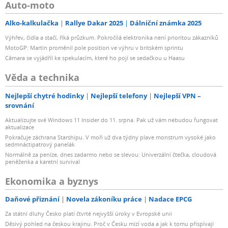
Auto-moto
Alko-kalkulačka
Rallye Dakar 2025
Dálniční známka 2025
Výhřev, čidla a stačí, říká průzkum. Pokročilá elektronika není prioritou zákazníků
MotoGP: Martin proměnil pole position ve výhru v britském sprintu
Câmara se vyjádřil ke spekulacím, které ho pojí se sedačkou u Haasu
Věda a technika
Nejlepší chytré hodinky
Nejlepší telefony
Nejlepší VPN –
srovnání
Aktualizujte své Windows 11 Insider do 11. srpna. Pak už vám nebudou fungovat
aktualizace
Pokračuje záchrana Starshipu. V moři už dva týdny plave monstrum vysoké jako
sedmnáctipatrový panelák
Normálně za peníze, dnes zadarmo nebo se slevou: Univerzální čtečka, cloudová
peněženka a karetní survival
Ekonomika a byznys
Daňové přiznání
Novela zákoníku práce
Nadace EPCG
Za státní dluhy Česko platí čtvrté nejvyšší úroky v Evropské unii
Děsivý pohled na českou krajinu. Proč v Česku mizí voda a jak k tomu přispívají