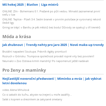
MS hokej 2025
Biatlon
Liga mistrů
ONLINE: Zlín - Bohemians 0:1. Pražané po půli vedou. Mirvald zaznamenal první
trefu v lize
ONLINE: Teplice - Plzeň 3:4. Sedm branek v prvním poločase je vyrovnaný rekord
české ligy
Gning se trápí: v Baníku je pět měsíců bez bodu! Důvody se opakují u tří trenérů
Móda a krása
Jak zhubnout
Trendy nehty pro jaro 2025
Nové make-up trendy
Brutální napadení Soukupa. Právník Agáty promluvil
Rozruch v Grónsku: Trumpova společnost provádí ropné vrty bez povolení!
Neurvalci v Zoo Ostrava krmili mandrily! Po napomenutí ještě nadávali
Pro ženy a maminky
Nejčastější novoroční předsevzetí
Miminko a mráz
Jak vybírat
letní dovolenou
video Alena Mihulová
Co si zabalit do kufru, abyste na (nejen) u moře zazářily...
Salát s koprem a dresinkem ze zakysané smetany