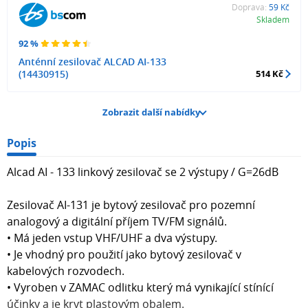
Doprava:
59 Kč
Skladem
92 %
Anténní zesilovač ALCAD AI-133
(14430915)
514 Kč
Zobrazit další nabídky
Popis
Alcad AI - 133 linkový zesilovač se 2 výstupy / G=26dB
Zesilovač AI-131 je bytový zesilovač pro pozemní
analogový a digitální příjem TV/FM signálů.
• Má jeden vstup VHF/UHF a dva výstupy.
• Je vhodný pro použití jako bytový zesilovač v
kabelových rozvodech.
• Vyroben v ZAMAC odlitku který má vynikající stínící
účinky a je kryt plastovým obalem.