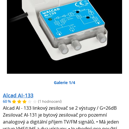
Galerie 1/4
Alcad AI-133
60 %
(1 hodnocení)
Alcad AI - 133 linkový zesilovač se 2 výstupy / G=26dB
Zesilovač AI-131 je bytový zesilovač pro pozemní
analogový a digitální příjem TV/FM signálů. • Má jeden
vstup VHF/UHF a dva výstupy. • Je vhodný pro použití