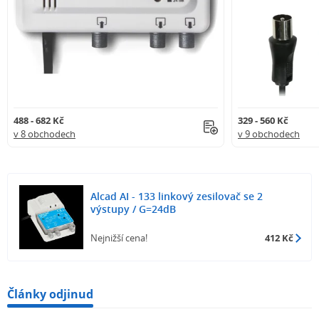
488 - 682 Kč
329 - 560 Kč
v 8 obchodech
v 9 obchodech
Alcad AI - 133 linkový zesilovač se 2
výstupy / G=24dB
Nejnižší cena!
412 Kč
Články odjinud