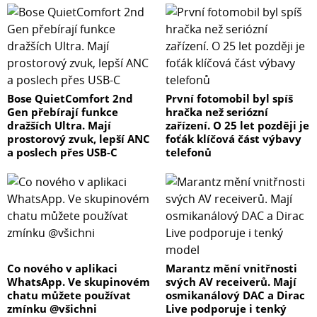
Bose QuietComfort 2nd
První fotomobil byl spíš
Gen přebírají funkce
hračka než seriózní
dražších Ultra. Mají
zařízení. O 25 let později je
prostorový zvuk, lepší ANC
foťák klíčová část výbavy
a poslech přes USB-C
telefonů
Co nového v aplikaci
Marantz mění vnitřnosti
WhatsApp. Ve skupinovém
svých AV receiverů. Mají
chatu můžete používat
osmikanálový DAC a Dirac
zmínku @všichni
Live podporuje i tenký