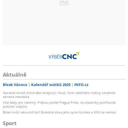
VÝBĚR
Aktuálně
Blesk Vánoce
Kalendář svátků 2025
INFO.cz
Navracel domů mrtvá těla Ukrajinců i Rusů: Smrt válečného hrdiny oznámila
zdrcená manželka
Více lásky pro všechny. Prahou prošel Prague Pride, na účastníky pokřikovali
pobožní odpůrci
Biden kvůli rakovině trpí! Bolestná slova jeho syna Huntera o šířící se nemoci
Sport