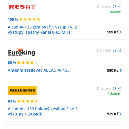
Doprava:
75 Kč
Skladem
100 %
Alcad AI-133 zesilovač,1 vstup TV, 2
výstupy, zpětný kanál 0-65 MHz
599 Kč
Doprava:
89 Kč
85 %
Anténní zesilovač ALCAD AI-133
580 Kč
Doprava:
68 Kč
Skladem
93 %
Alcad AI - 133 linkový zesilovač se 2
výstupy / G=24dB
529 Kč