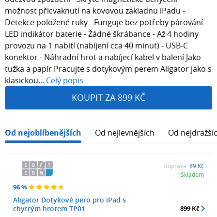
možnost přicvaknutí na kovovou základnu iPadu -
Detekce položené ruky - Funguje bez potřeby párování -
LED indikátor baterie - Žádné škrábance - Až 4 hodiny
provozu na 1 nabití (nabíjení cca 40 minut) - USB-C
konektor - Náhradní hrot a nabíjecí kabel v balení Jako
tužka a papír Pracujte s dotykovým perem Aligator jako s
klasickou...
Celý popis
KOUPIT ZA 899 KČ
Od nejoblíbenějších
Od nejlevnějších
Od nejdražší
Doprava:
89 Kč
Skladem
96 %
Aligator Dotykové pero pro iPad s
chytrým hrotem TP01
899 Kč