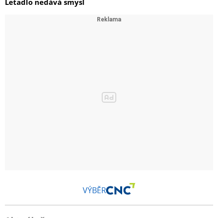
Letadlo nedává smysl
VÝBĚR