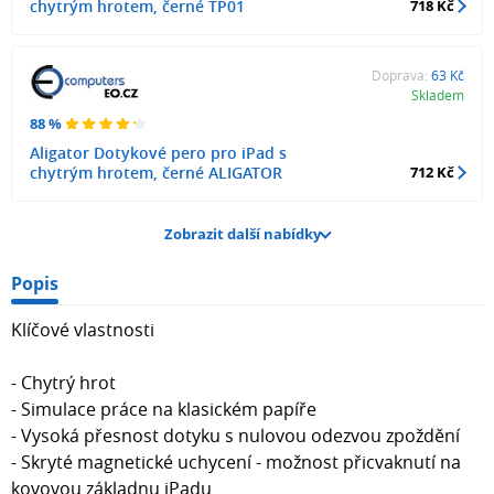
chytrým hrotem, černé TP01
718 Kč
Doprava:
63 Kč
Skladem
88 %
Aligator Dotykové pero pro iPad s
chytrým hrotem, černé ALIGATOR
712 Kč
Zobrazit další nabídky
Popis
Klíčové vlastnosti
- Chytrý hrot
- Simulace práce na klasickém papíře
- Vysoká přesnost dotyku s nulovou odezvou zpoždění
- Skryté magnetické uchycení - možnost přicvaknutí na
kovovou základnu iPadu