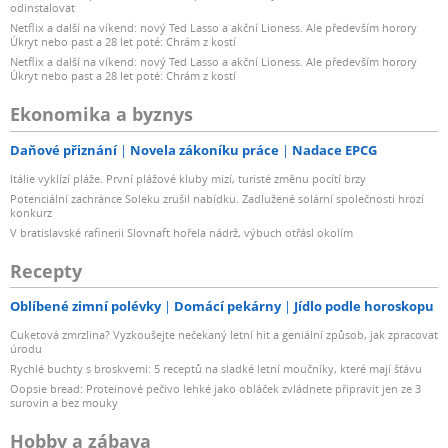
odinstalovat
Netflix a další na víkend: nový Ted Lasso a akční Lioness. Ale především horory
Úkryt nebo past a 28 let poté: Chrám z kostí
Netflix a další na víkend: nový Ted Lasso a akční Lioness. Ale především horory
Úkryt nebo past a 28 let poté: Chrám z kostí
Ekonomika a byznys
Daňové přiznání
Novela zákoníku práce
Nadace EPCG
Itálie vyklízí pláže. První plážové kluby mizí, turisté změnu pocítí brzy
Potenciální zachránce Soleku zrušil nabídku. Zadlužené solární společnosti hrozí
konkurz
V bratislavské rafinerii Slovnaft hořela nádrž, výbuch otřásl okolím
Recepty
Oblíbené zimní polévky
Domácí pekárny
Jídlo podle horoskopu
Cuketová zmrzlina? Vyzkoušejte nečekaný letní hit a geniální způsob, jak zpracovat
úrodu
Rychlé buchty s broskvemi: 5 receptů na sladké letní moučníky, které mají šťávu
Oopsie bread: Proteinové pečivo lehké jako obláček zvládnete připravit jen ze 3
surovin a bez mouky
Hobby a zábava