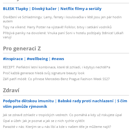
BLESK Tlapky
Divoký kačer
Netflix filmy a seriály
Osvěžení ve Schladmingu: Lamy, ferraty i koulovačka v létě jsou jen pár hodin
autem
Tipy na víkend: Harry Potter na výstavě! Folklor, bitvy i setkání vodníků
Přibývá paniky na dovolené: Vnuka paní Soni v hotelu poštípaly štěnice! Lékaři
varují
Pro generaci Z
#inspirace
#wellbeing
#news
RECEPT: Perfektní letní kombinace, které tě zchladí, i kdybys nechtěl*a
Proč každá generace hledá svůj signature beauty look
Září patří módě: Co přinese Mercedes-Benz Prague Fashion Week SS27
Zdraví
Podpořte dětskou imunitu
Babské rady proti nachlazení
S čím
vším pomůže rýmovník
Jak se zdravě zchladit v tropických vedrech: Co pomáhá a kdy už riskujete úpal
Úpal a úžeh: Jak je poznat a jak se z nich rychle vyléčit
Parazité v nás: Kterým se u nás líbí a kde v našem těle je můžeme najít?