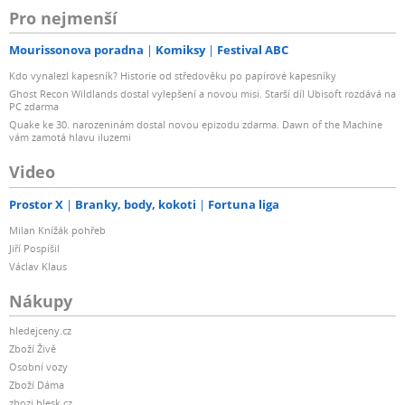
Pro nejmenší
Mourissonova poradna
Komiksy
Festival ABC
Kdo vynalezl kapesník? Historie od středověku po papírové kapesníky
Ghost Recon Wildlands dostal vylepšení a novou misi. Starší díl Ubisoft rozdává na
PC zdarma
Quake ke 30. narozeninám dostal novou epizodu zdarma. Dawn of the Machine
vám zamotá hlavu iluzemi
Video
Prostor X
Branky, body, kokoti
Fortuna liga
Milan Knížák pohřeb
Jiří Pospíšil
Václav Klaus
Nákupy
hledejceny.cz
Zboží Živě
Osobní vozy
Zboží Dáma
zbozi.blesk.cz