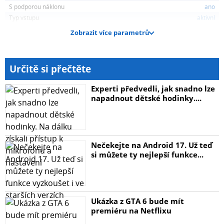
zajistí pohodlí při práci a snižuje únavu ruky.
S podporou náklonu
ano
Typ vstupu
aktivní
Hodiny kreslení
Zobrazit více parametrů
Signalizaci nabití indikuje vestavěná LED dioda, mějte tak
vše pod kontrolou bez nutnosti párování k Vašemu
iPadu. Užijte si až 4 hodiny provozu na 1 nabití. Samotné
Určitě si přečtěte
dobíjení je velmi rychlé a trvá okolo 40 minut. USB-C
kabel je samozřejmě součástí balení, stejně tak i
Experti předvedli, jak snadno lze
náhradní chytrý hrot. Vše, co budete potřebovat, máte
napadnout dětské hodinky....
po ruce!
Parametry Kompatibilní se systémem iOS a iPadOS
Funkce:
Nečekejte na Android 17. Už teď
Detekce položené ruky (Palm Rejection)
si můžete ty nejlepší funkce...
Nízká latence
Vyměnitelný hrot
LED indikátor baterie Výdrž baterie na jedno nabití: až 4h
Doba nabíjení baterie: cca 40min (USB-C konektor)
Ukázka z GTA 6 bude mít
Obsah balení:
premiéru na Netflixu
Dotykové pero