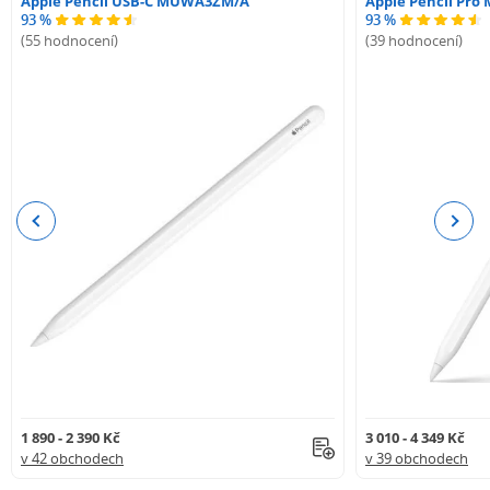
Apple Pencil USB-C MUWA3ZM/A
Apple Pencil Pr
93 %
93 %
(55 hodnocení)
(39 hodnocení)
Previous
Next
1 890 - 2 390 Kč
3 010 - 4 349 Kč
v 42 obchodech
v 39 obchodech