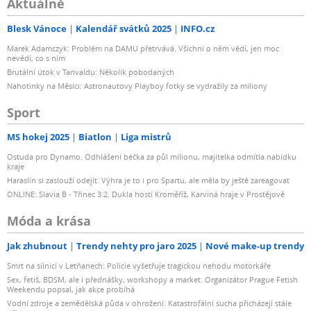
Aktuálně
Blesk Vánoce
Kalendář svátků 2025
INFO.cz
Marek Adamczyk: Problém na DAMU přetrvává. Všichni o něm vědí, jen moc
nevědí, co s ním
Brutální útok v Tanvaldu: Několik pobodaných
Nahotinky na Měsíci: Astronautovy Playboy fotky se vydražily za miliony
Sport
MS hokej 2025
Biatlon
Liga mistrů
Ostuda pro Dynamo. Odhlášení béčka za půl milionu, majitelka odmítla nabídku
kraje
Haraslín si zaslouží odejít. Výhra je to i pro Spartu, ale měla by ještě zareagovat
ONLINE: Slavia B - Třinec 3:2. Dukla hostí Kroměříž, Karviná hraje v Prostějově
Móda a krása
Jak zhubnout
Trendy nehty pro jaro 2025
Nové make-up trendy
Smrt na silnici v Letňanech: Policie vyšetřuje tragickou nehodu motorkáře
Sex, fetiš, BDSM, ale i přednášky, workshopy a market. Organizátor Prague Fetish
Weekendu popsal, jak akce probíhá
Vodní zdroje a zemědělská půda v ohrožení: Katastrofální sucha přicházejí stále