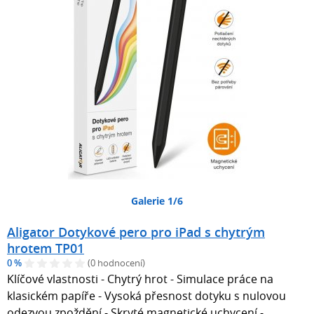
Galerie 1/6
Aligator Dotykové pero pro iPad s chytrým
hrotem TP01
0 %
(0 hodnocení)
Klíčové vlastnosti - Chytrý hrot - Simulace práce na
klasickém papíře - Vysoká přesnost dotyku s nulovou
odezvou zpoždění - Skryté magnetické uchycení -