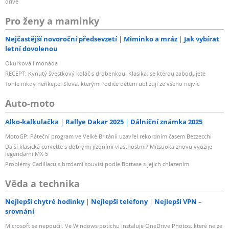
dříve
Pro ženy a maminky
Nejčastější novoroční předsevzetí
Miminko a mráz
Jak vybírat
letní dovolenou
Okurková limonáda
RECEPT: Kynutý švestkový koláč s drobenkou. Klasika, se kterou zabodujete
Tohle nikdy neříkejte! Slova, kterými rodiče dětem ubližují ze všeho nejvíc
Auto-moto
Alko-kalkulačka
Rallye Dakar 2025
Dálniční známka 2025
MotoGP: Páteční program ve Velké Británii uzavřel rekordním časem Bezzecchi
Další klasická corvette s dobrými jízdními vlastnostmi? Mitsuoka znovu využije
legendární MX-5
Problémy Cadillacu s brzdami souvisí podle Bottase s jejich chlazením
Věda a technika
Nejlepší chytré hodinky
Nejlepší telefony
Nejlepší VPN –
srovnání
Microsoft se nepoučil. Ve Windows potichu instaluje OneDrive Photos, které nelze