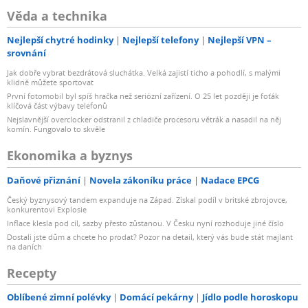
Věda a technika
Nejlepší chytré hodinky
Nejlepší telefony
Nejlepší VPN –
srovnání
Jak dobře vybrat bezdrátová sluchátka. Velká zajistí ticho a pohodlí, s malými
klidně můžete sportovat
První fotomobil byl spíš hračka než seriózní zařízení. O 25 let později je foťák
klíčová část výbavy telefonů
Nejslavnější overclocker odstranil z chladiče procesoru větrák a nasadil na něj
komín. Fungovalo to skvěle
Ekonomika a byznys
Daňové přiznání
Novela zákoníku práce
Nadace EPCG
Český byznysový tandem expanduje na Západ. Získal podíl v britské zbrojovce,
konkurentovi Explosie
Inflace klesla pod cíl, sazby přesto zůstanou. V Česku nyní rozhoduje jiné číslo
Dostali jste dům a chcete ho prodat? Pozor na detail, který vás bude stát majlant
na daních
Recepty
Oblíbené zimní polévky
Domácí pekárny
Jídlo podle horoskopu