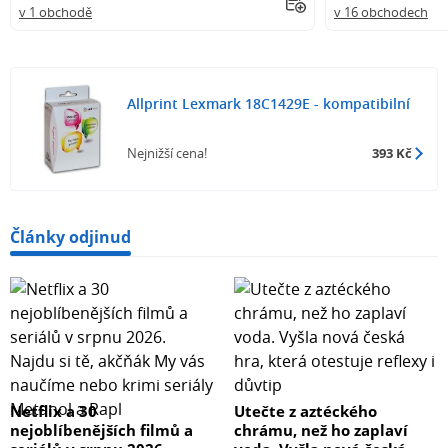
v 1 obchodě
v 16 obchodech
Allprint Lexmark 18C1429E - kompatibilní
Nejnižší cena!
393 Kč
Články odjinud
Netflix a 30
Utečte z aztéckého
nejoblíbenějších filmů a
chrámu, než ho zaplaví