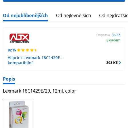
Od nejoblíbenějších
Od nejlevnějších
Od nejdražší
Doprava:
85 Kč
Skladem
92 %
Allprint Lexmark 18C1429E -
kompatibilní
393 Kč
Popis
Lexmark 18C1429E/29, 12ml, color