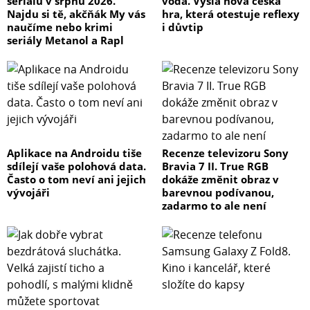
seriálů v srpnu 2026.
voda. Vyšla nová česká
Najdu si tě, akčňák My vás
hra, která otestuje reflexy
naučíme nebo krimi
i důvtip
seriály Metanol a Rapl
Aplikace na Androidu tiše
Recenze televizoru Sony
sdílejí vaše polohová data.
Bravia 7 II. True RGB
Často o tom neví ani jejich
dokáže změnit obraz v
vývojáři
barevnou podívanou,
zadarmo to ale není