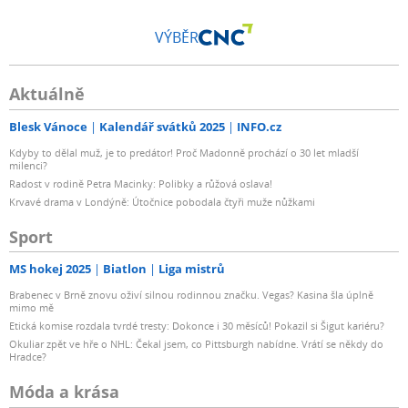
VÝBĚR
Aktuálně
Blesk Vánoce
Kalendář svátků 2025
INFO.cz
Kdyby to dělal muž, je to predátor! Proč Madonně prochází o 30 let mladší
milenci?
Radost v rodině Petra Macinky: Polibky a růžová oslava!
Krvavé drama v Londýně: Útočnice pobodala čtyři muže nůžkami
Sport
MS hokej 2025
Biatlon
Liga mistrů
Brabenec v Brně znovu oživí silnou rodinnou značku. Vegas? Kasina šla úplně
mimo mě
Etická komise rozdala tvrdé tresty: Dokonce i 30 měsíců! Pokazil si Šigut kariéru?
Okuliar zpět ve hře o NHL: Čekal jsem, co Pittsburgh nabídne. Vrátí se někdy do
Hradce?
Móda a krása