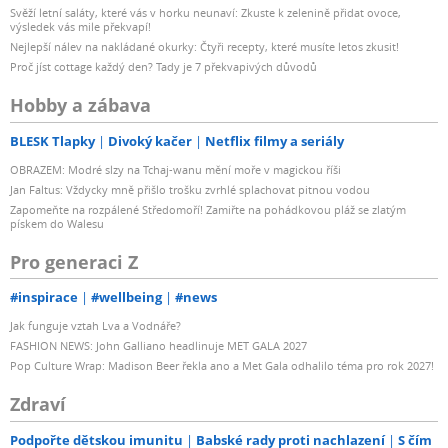
Svěží letní saláty, které vás v horku neunaví: Zkuste k zelenině přidat ovoce,
výsledek vás mile překvapí!
Nejlepší nálev na nakládané okurky: Čtyři recepty, které musíte letos zkusit!
Proč jíst cottage každý den? Tady je 7 překvapivých důvodů
Hobby a zábava
BLESK Tlapky
Divoký kačer
Netflix filmy a seriály
OBRAZEM: Modré slzy na Tchaj-wanu mění moře v magickou říši
Jan Faltus: Vždycky mně přišlo trošku zvrhlé splachovat pitnou vodou
Zapomeňte na rozpálené Středomoří! Zamiřte na pohádkovou pláž se zlatým
pískem do Walesu
Pro generaci Z
#inspirace
#wellbeing
#news
Jak funguje vztah Lva a Vodnáře?
FASHION NEWS: John Galliano headlinuje MET GALA 2027
Pop Culture Wrap: Madison Beer řekla ano a Met Gala odhalilo téma pro rok 2027!
Zdraví
Podpořte dětskou imunitu
Babské rady proti nachlazení
S čím