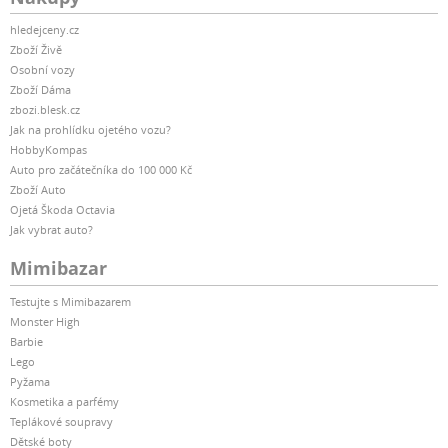
hledejceny.cz
Zboží Živě
Osobní vozy
Zboží Dáma
zbozi.blesk.cz
Jak na prohlídku ojetého vozu?
HobbyKompas
Auto pro začátečníka do 100 000 Kč
Zboží Auto
Ojetá Škoda Octavia
Jak vybrat auto?
Mimibazar
Testujte s Mimibazarem
Monster High
Barbie
Lego
Pyžama
Kosmetika a parfémy
Teplákové soupravy
Dětské boty