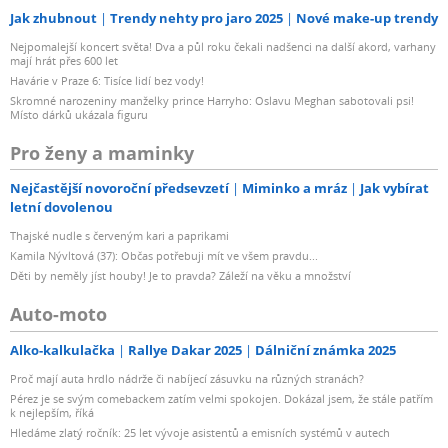
Jak zhubnout
Trendy nehty pro jaro 2025
Nové make-up trendy
Nejpomalejší koncert světa! Dva a půl roku čekali nadšenci na další akord, varhany
mají hrát přes 600 let
Havárie v Praze 6: Tisíce lidí bez vody!
Skromné narozeniny manželky prince Harryho: Oslavu Meghan sabotovali psi!
Místo dárků ukázala figuru
Pro ženy a maminky
Nejčastější novoroční předsevzetí
Miminko a mráz
Jak vybírat
letní dovolenou
Thajské nudle s červeným kari a paprikami
Kamila Nývltová (37): Občas potřebuji mít ve všem pravdu...
Děti by neměly jíst houby! Je to pravda? Záleží na věku a množství
Auto-moto
Alko-kalkulačka
Rallye Dakar 2025
Dálniční známka 2025
Proč mají auta hrdlo nádrže či nabíjecí zásuvku na různých stranách?
Pérez je se svým comebackem zatím velmi spokojen. Dokázal jsem, že stále patřím
k nejlepším, říká
Hledáme zlatý ročník: 25 let vývoje asistentů a emisních systémů v autech