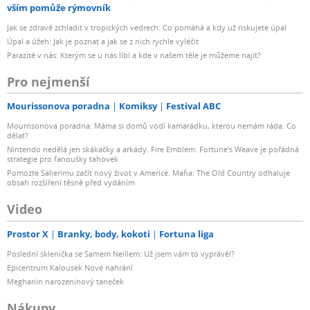
vším pomůže rýmovník
Jak se zdravě zchladit v tropických vedrech: Co pomáhá a kdy už riskujete úpal
Úpal a úžeh: Jak je poznat a jak se z nich rychle vyléčit
Parazité v nás: Kterým se u nás líbí a kde v našem těle je můžeme najít?
Pro nejmenší
Mourissonova poradna
Komiksy
Festival ABC
Mourrisonova poradna: Máma si domů vodí kamarádku, kterou nemám ráda. Co
dělat?
Nintendo nedělá jen skákačky a arkády. Fire Emblem: Fortune's Weave je pořádná
strategie pro fanoušky tahovek
Pomozte Salierimu začít nový život v Americe. Mafia: The Old Country odhaluje
obsah rozšíření těsně před vydáním
Video
Prostor X
Branky, body, kokoti
Fortuna liga
Poslední sklenička se Samem Neillem: Už jsem vám to vyprávěl?
Epicentrum Kalousek Nové nahrání
Meghanin narozeninový taneček
Nákupy