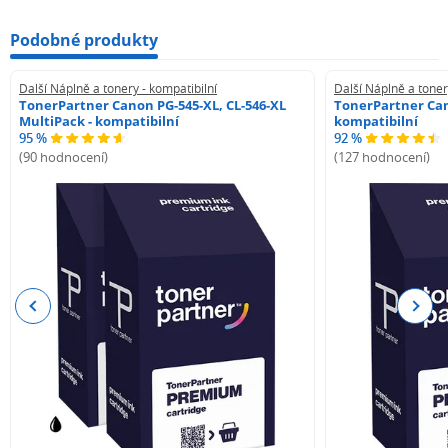
Podobné produkty
Další Náplně a tonery - kompatibilní
Další Náplně a toner
TonerPartner Canon PG-545-XL, CL-546-XL
TonerPartner Can
MultiPack - kompatibilní
kompatibilní
95 %
92 %
(90 hodnocení)
(127 hodnocení)
Previous
Next