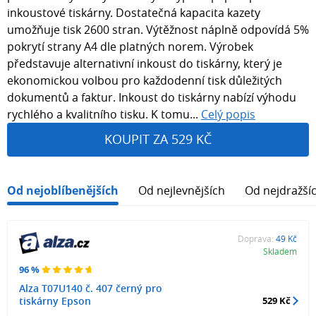
inkoustové tiskárny. Dostatečná kapacita kazety
umožňuje tisk 2600 stran. Výtěžnost náplně odpovídá 5%
pokrytí strany A4 dle platných norem. Výrobek
představuje alternativní inkoust do tiskárny, který je
ekonomickou volbou pro každodenní tisk důležitých
dokumentů a faktur. Inkoust do tiskárny nabízí výhodu
rychlého a kvalitního tisku. K tomu...
Celý popis
KOUPIT ZA 529 KČ
Od nejoblíbenějších
Od nejlevnějších
Od nejdražší
Doprava:
49 Kč
Skladem
96 %
Alza T07U140 č. 407 černý pro
tiskárny Epson
529 Kč