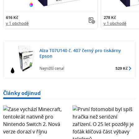
616 Kč
278 Kč
v 1 obchodě
v 1 obchodě
Alza T07U140 č. 407 černý pro tiskárny
Epson
Nejnižší cena!
529 Kč
Články odjinud