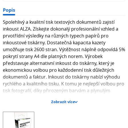
Popis
Spolehlivý a kvalitní tisk textových dokumentů zajistí
inkoust ALZA. Získejte dokonalý profesionální vzhled a
prvotřídní výsledky na různých typech papírů pro
inkoustové tiskárny. Dostatečná kapacita kazety
umožňuje tisk 2600 stran. Výtěžnost náplně odpovídá 5%
pokrytí strany A4 dle platných norem. Výrobek
představuje alternativní inkoust do tiskárny, který je
ekonomickou volbou pro každodenní tisk důležitých
dokumentů a faktur. Inkoust do tiskárny nabízí výhodu
rychlého a kvalitního tisku. K tomu je nejlepší volbou pro
tisk fotografií, díky přirozeným barvám a plynulým
přechodům. Součástí dodávky je jednobarevná náplň.
Zobrazit více
Barva inkoustu do tiskárny ALZA je černá. Klíčové
přednosti inkoustu Alza T07U140 č. 407 černý pro
tiskárny Epson Náplň do inkoustové tiskárny ALZA
zajišťuje tisk textových dokumentů ve skvělé kvalitě Při