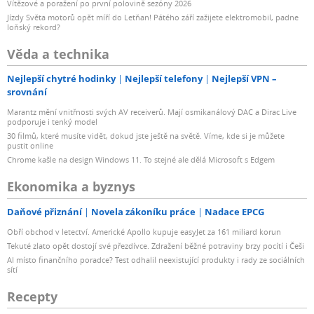
Vítězové a poražení po první polovině sezóny 2026
Jízdy Světa motorů opět míří do Letňan! Pátého září zažijete elektromobil, padne
loňský rekord?
Věda a technika
Nejlepší chytré hodinky
Nejlepší telefony
Nejlepší VPN –
srovnání
Marantz mění vnitřnosti svých AV receiverů. Mají osmikanálový DAC a Dirac Live
podporuje i tenký model
30 filmů, které musíte vidět, dokud jste ještě na světě. Víme, kde si je můžete
pustit online
Chrome kašle na design Windows 11. To stejné ale dělá Microsoft s Edgem
Ekonomika a byznys
Daňové přiznání
Novela zákoníku práce
Nadace EPCG
Obří obchod v letectví. Americké Apollo kupuje easyJet za 161 miliard korun
Tekuté zlato opět dostojí své přezdívce. Zdražení běžné potraviny brzy pocítí i Češi
AI místo finančního poradce? Test odhalil neexistující produkty i rady ze sociálních
sítí
Recepty