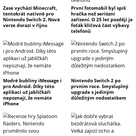
Zase vychází Minecraft,
První fotomobil byl spíš
tentokrát nativně pro
hračka než seriózní
Nintendo Switch 2. Nová
zařízení. O 25 let později je
verze dorazí v říjnu
foťák klíčová část výbavy
telefonů
Modré bubliny iMessage i
Nintendo Switch 2 po
pro Android. Díky této
prvním roce. Smysluplný
aplikaci už jablíčkáři
upgrade s jediným
nepoznají, že nemáte
důležitým nedostatkem
iPhone