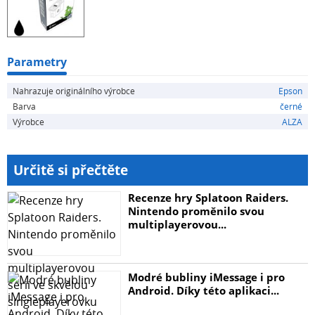
5% pokrytí strany činí výtěžnost 2600 stran Alternativní
inkoust do tiskárny pro hospodárný tisk faktur a dalších
materiálů Součástí balení je jednobarevná náplň Barva
inkoustu do tiskárny...
Parametry
Nahrazuje originálního výrobce
Epson
Barva
černé
Výrobce
ALZA
Určitě si přečtěte
Recenze hry Splatoon Raiders.
Nintendo proměnilo svou
multiplayerovou...
Modré bubliny iMessage i pro
Android. Díky této aplikaci...