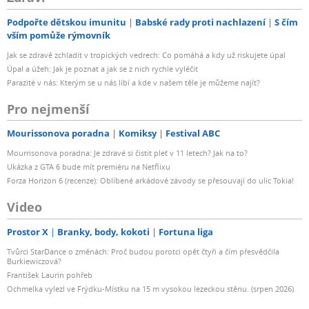
Podpořte dětskou imunitu
Babské rady proti nachlazení
S čím
vším pomůže rýmovník
Jak se zdravě zchladit v tropických vedrech: Co pomáhá a kdy už riskujete úpal
Úpal a úžeh: Jak je poznat a jak se z nich rychle vyléčit
Parazité v nás: Kterým se u nás líbí a kde v našem těle je můžeme najít?
Pro nejmenší
Mourissonova poradna
Komiksy
Festival ABC
Mourrisonova poradna: Je zdravé si čistit pleť v 11 letech? Jak na to?
Ukázka z GTA 6 bude mít premiéru na Netflixu
Forza Horizon 6 (recenze): Oblíbené arkádové závody se přesouvají do ulic Tokia!
Video
Prostor X
Branky, body, kokoti
Fortuna liga
Tvůrci StarDance o změnách: Proč budou porotci opět čtyři a čím přesvědčila
Burkiewiczová?
František Laurin pohřeb
Ochmelka vylezl ve Frýdku-Místku na 15 m vysokou lezeckou stěnu. (srpen 2026)