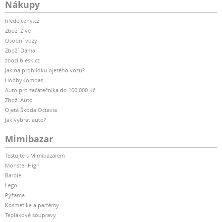
Nákupy
hledejceny.cz
Zboží Živě
Osobní vozy
Zboží Dáma
zbozi.blesk.cz
Jak na prohlídku ojetého vozu?
HobbyKompas
Auto pro začátečníka do 100 000 Kč
Zboží Auto
Ojetá Škoda Octavia
Jak vybrat auto?
Mimibazar
Testujte s Mimibazarem
Monster High
Barbie
Lego
Pyžama
Kosmetika a parfémy
Teplákové soupravy