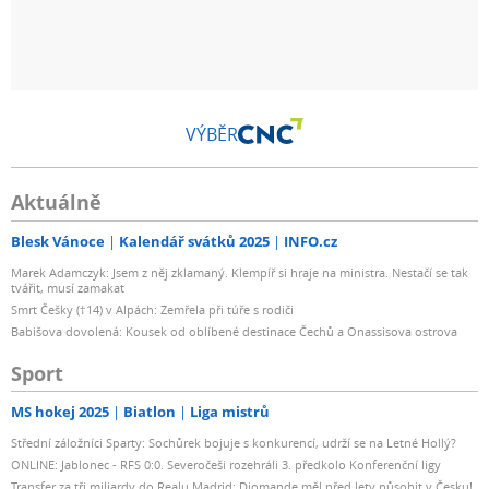
VÝBĚR
Aktuálně
Blesk Vánoce
Kalendář svátků 2025
INFO.cz
Marek Adamczyk: Jsem z něj zklamaný. Klempíř si hraje na ministra. Nestačí se tak
tvářit, musí zamakat
Smrt Češky (†14) v Alpách: Zemřela při túře s rodiči
Babišova dovolená: Kousek od oblíbené destinace Čechů a Onassisova ostrova
Sport
MS hokej 2025
Biatlon
Liga mistrů
Střední záložníci Sparty: Sochůrek bojuje s konkurencí, udrží se na Letné Hollý?
ONLINE: Jablonec - RFS 0:0. Severočeši rozehráli 3. předkolo Konferenční ligy
Transfer za tři miliardy do Realu Madrid: Diomande měl před lety působit v Česku!