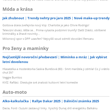
Móda a krása
Jak zhubnout
Trendy nehty pro jaro 2025
Nové make-up trendy
Gottova dcera zveřejnila nový klip: Charlotte je jako Olivie Rodrigo!
Televizní diváci, těšte se... Prima vytasila podzimní trumfy! Další Zrádci, oblíbené
kriminálky a žhavé novinky...
Milionový spor s DPP uzavřen? Nejvyšší soud odmítl dovolání Rencaru
Pro ženy a maminky
Nejčastější novoroční předsevzetí
Miminko a mráz
Jak vybírat
letní dovolenou
Hlasatelka a moderátorka Saskia Burešová (80) - Smrt manžela ji zdrtila! Co jí vrátilo
chuť žít?
Veggie Burritos
KVÍZ: Rafťáci. Otestujte své znalosti kultovní letní komedie
Auto-moto
Alko-kalkulačka
Rallye Dakar 2025
Dálniční známka 2025
Dacia, Ford i Suzuki zastavují linky. Vyschlý Dunaj drtí energetiku Balkánu