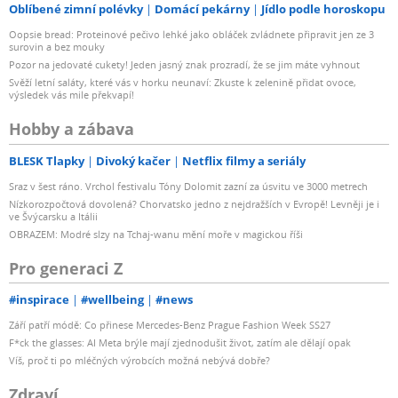
Oblíbené zimní polévky
Domácí pekárny
Jídlo podle horoskopu
Oopsie bread: Proteinové pečivo lehké jako obláček zvládnete připravit jen ze 3
surovin a bez mouky
Pozor na jedovaté cukety! Jeden jasný znak prozradí, že se jim máte vyhnout
Svěží letní saláty, které vás v horku neunaví: Zkuste k zelenině přidat ovoce,
výsledek vás mile překvapí!
Hobby a zábava
BLESK Tlapky
Divoký kačer
Netflix filmy a seriály
Sraz v šest ráno. Vrchol festivalu Tóny Dolomit zazní za úsvitu ve 3000 metrech
Nízkorozpočtová dovolená? Chorvatsko jedno z nejdražších v Evropě! Levněji je i
ve Švýcarsku a Itálii
OBRAZEM: Modré slzy na Tchaj-wanu mění moře v magickou říši
Pro generaci Z
#inspirace
#wellbeing
#news
Září patří módě: Co přinese Mercedes-Benz Prague Fashion Week SS27
F*ck the glasses: AI Meta brýle mají zjednodušit život, zatím ale dělají opak
Víš, proč ti po mléčných výrobcích možná nebývá dobře?
Zdraví