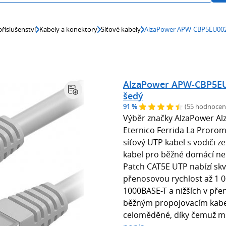
říslušenství
Kabely a konektory
Síťové kabely
AlzaPower APW-CBP5EU0020
AlzaPower APW-CBP5EU0
šedý
91 %
(55 hodnocen
Výběr značky AlzaPower Al
Eternico Ferrida La Proro
síťový UTP kabel s vodiči z
kabel pro běžné domácí ne
Patch CAT5E UTP nabízí skv
přenosovou rychlost až 1 
1000BASE-T a nižších v př
běžným propojovacím kabe
celoměděné, díky čemuž mn