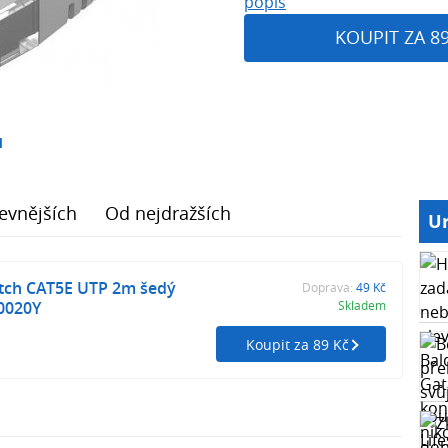
popis
KOUPIT ZA 8
1
evnějších
Od nejdražších
Ur
tch CAT5E UTP 2m šedý
Doprava:
49 Kč
0020Y
Skladem
Koupit za 89 Kč