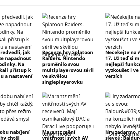
ředvedli, jak
Recenze hry Splatoon
Nečekejte na 
ze napadnout
Raiders. Nintendo
17. Už teď si 
odinky. Na
proměnilo svou
nejlepší funkc
kali přístup k
multiplayerovou sérii
vyzkoušet i ve
u a nastavení
ve skvělou
verzích
singleplayerovku
dobu nabíjení
Marantz mění
Hry zadarmo, 
 by chtěl
vnitřnosti svých AV
slevou: Baldu