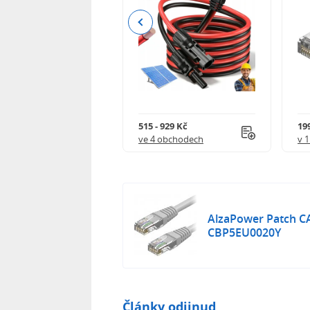
Previous
 - 1 448 Kč
515 - 929 Kč
19
 obchodech
ve 4 obchodech
v 
AlzaPower Patch C
CBP5EU0020Y
Články odjinud