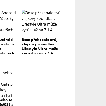
Android
Bose překopalo svůj
můžete ty
vlajkový soundbar.
e
Lifestyle Ultra může
 starších
vyrůst až na 7.1.4
nebo se
r&#039;s