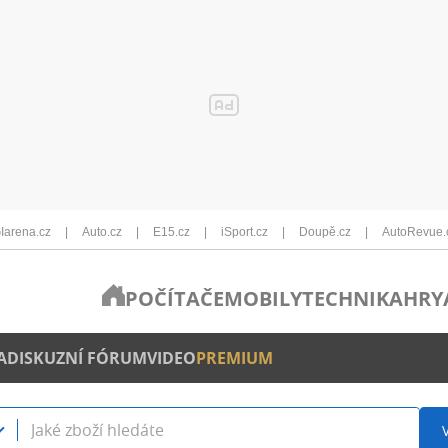
Iarena.cz
Auto.cz
E15.cz
iSport.cz
Doupě.cz
AutoRevue.
POČÍTAČE
MOBILY
TECHNIKA
HRY
A
DISKUZNÍ FÓRUM
VIDEO
PREMIUM