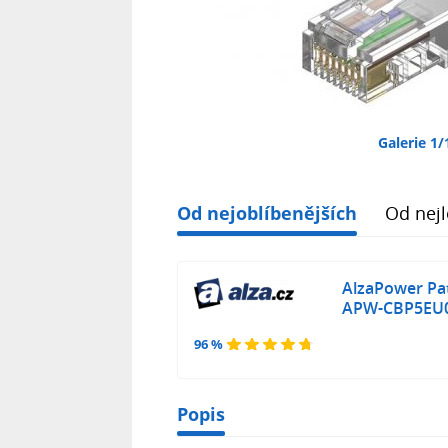
Galerie 1/
Od nejoblíbenějších
Od nejl
AlzaPower Pa
APW-CBP5EU
96 %
Popis