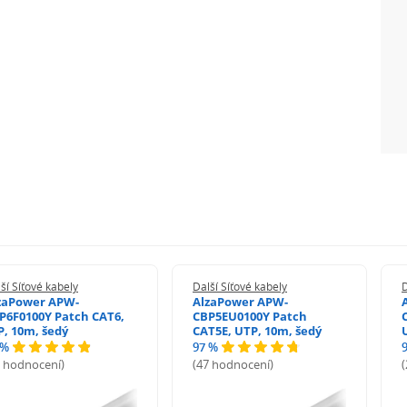
ší Síťové kabely
Další Síťové kabely
D
zaPower APW-
AlzaPower APW-
P6F0100Y Patch CAT6,
CBP5EU0100Y Patch
P, 10m, šedý
CAT5E, UTP, 10m, šedý
 %
97 %
3 hodnocení)
(47 hodnocení)