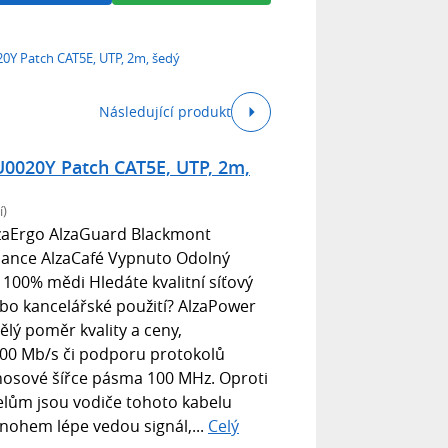
Y Patch CAT5E, UTP, 2m, šedý
Následující produkt
020Y Patch CAT5E, UTP, 2m,
í)
zaErgo AlzaGuard Blackmont
mance AlzaCafé Vypnuto Odolný
e 100% mědi Hledáte kvalitní síťový
bo kancelářské použití? AlzaPower
ělý poměr kvality a ceny,
000 Mb/s či podporu protokolů
enosové šířce pásma 100 MHz. Oproti
lům jsou vodiče tohoto kabelu
ohem lépe vedou signál,...
Celý