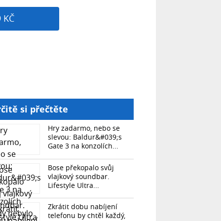
9 KČ
čitě si přečtěte
Hry zadarmo, nebo se
slevou: Baldur&#039;s
Gate 3 na konzolích...
Bose překopalo svůj
vlajkový soundbar.
Lifestyle Ultra...
Zkrátit dobu nabíjení
telefonu by chtěl každý,