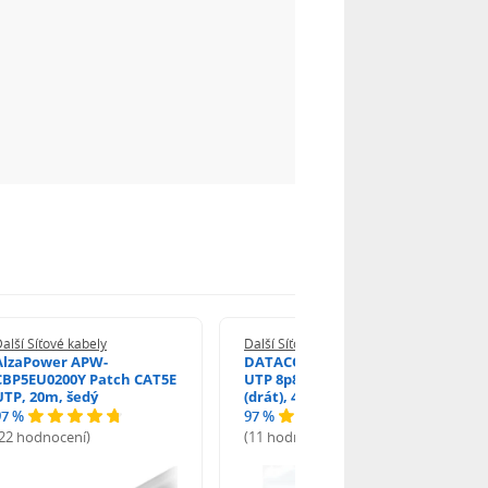
alší Síťové kabely
Další Síťové kabely
AlzaPower APW-
DATACOM Konektor RJ45
CBP5EU0200Y Patch CAT5E
UTP 8p8c Cat5e 10ks
UTP, 20m, šedý
(drát), 4121
97 %
97 %
(22 hodnocení)
(11 hodnocení)