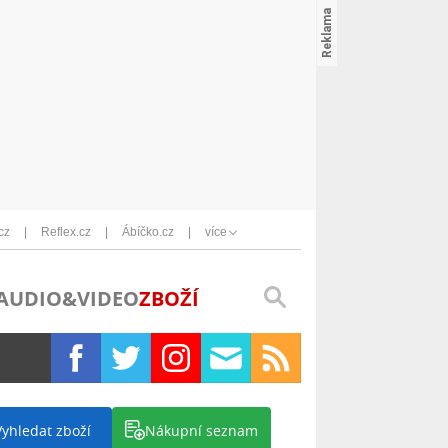
cz
Reflex.cz
Ábíčko.cz
více
AUDIO&VIDEO
ZBOŽÍ
Vyhledat zboží
Nákupní seznam