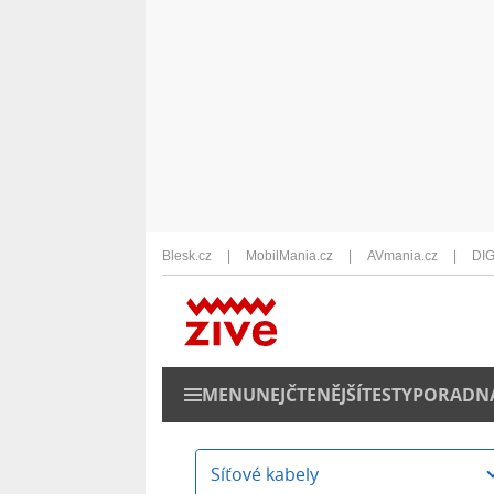
Blesk.cz
MobilMania.cz
AVmania.cz
DIG
MENU
NEJČTENĚJŠÍ
TESTY
PORADN
Síťové kabely