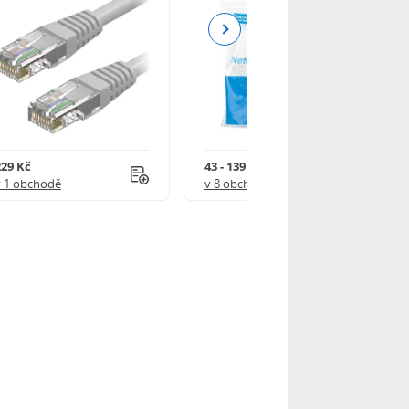
Next
229 Kč
43 - 139 Kč
v 1 obchodě
v 8 obchodech