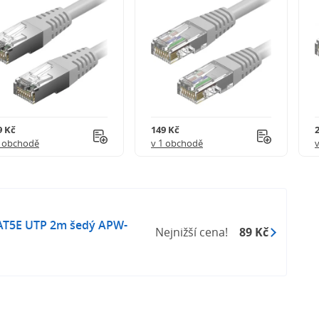
9 Kč
149 Kč
1 obchodě
v 1 obchodě
AT5E UTP 2m šedý APW-
Nejnižší cena!
89 Kč