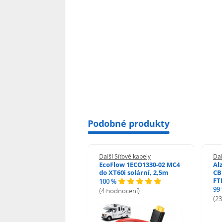
Podobné produkty
 Síťové kabely
Další Síťové kabely
Dal
com 1382 UTP, drát,
EcoFlow 1ECO1330-02 MC4
Al
, 100m
do XT60i solární, 2,5m
CB
FT
%
100 %
99
odnocení)
(4 hodnocení)
(2