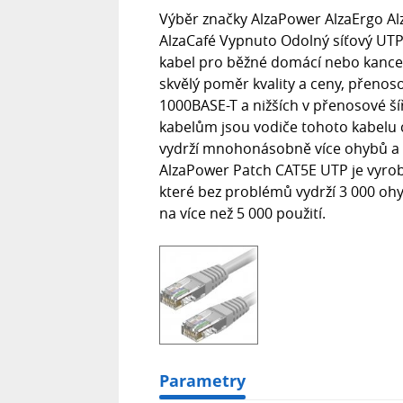
Výběr značky AlzaPower AlzaErgo A
AlzaCafé Vypnuto Odolný síťový UTP 
kabel pro běžné domácí nebo kancel
skvělý poměr kvality a ceny, přenos
1000BASE-T a nižších v přenosové 
kabelům jsou vodiče tohoto kabelu
vydrží mnohonásobně více ohybů a do
AlzaPower Patch CAT5E UTP je vyrobe
které bez problémů vydrží 3 000 oh
na více než 5 000 použití.
Parametry