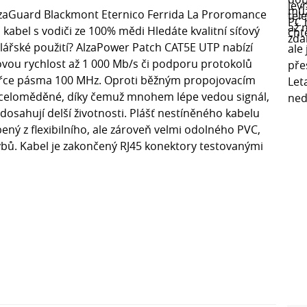
lzaGuard Blackmont Eternico Ferrida La Proromance
kabel s vodiči ze 100% mědi Hledáte kvalitní síťový
ářské použití? AlzaPower Patch CAT5E UTP nabízí
ovou rychlost až 1 000 Mb/s či podporu protokolů
šířce pásma 100 MHz. Oproti běžným propojovacím
 celoměděné, díky čemuž mnohem lépe vedou signál,
sahují delší životnosti. Plášť nestíněného kabelu
ný z flexibilního, ale zároveň velmi odolného PVC,
ybů. Kabel je zakončený RJ45 konektory testovanými