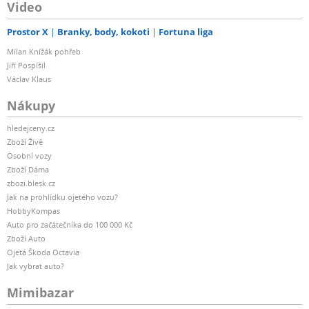
Video
Prostor X
Branky, body, kokoti
Fortuna liga
Milan Knížák pohřeb
Jiří Pospíšil
Václav Klaus
Nákupy
hledejceny.cz
Zboží Živě
Osobní vozy
Zboží Dáma
zbozi.blesk.cz
Jak na prohlídku ojetého vozu?
HobbyKompas
Auto pro začátečníka do 100 000 Kč
Zboží Auto
Ojetá Škoda Octavia
Jak vybrat auto?
Mimibazar