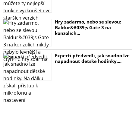
naopak a ze spousty textového balastu vytvoří krátké a
věcné shrnutí.
Čip potěší také svou mimořádnou úsporností, takže ve
Hry zadarmo, nebo se slevou:
spojení s kapacitou baterie vás nezbrzdí ani celodenní
Baldur&#039;s Gate 3 na
pracovní tempo na plné obrátky.
konzolích...
S podporou ultra rychlé Wi-Fi 6E držíte stále prst na tepu
doby a aktuálního dění. Získáte bleskové připojení, které
je pro moderní uživatele již nutností.
Experti předvedli, jak snadno lze
napadnout dětské hodinky....
Apple iPad Air 11" (2025) 128 GB
Výkonný 11" tablet s čipem Apple M3 pro profesionální
využití.
Nový iPad Air s 11" displejem představuje revoluční
spojení výkonu a přenosnosti. Vybaven nejnovějším
čipem Apple M3 s 8jádrovým CPU a 9jádrovým GPU
nabízí výkon srovnatelný s počítači při zachování
elegantního a lehkého designu s hmotností pouhých 460
gramů.