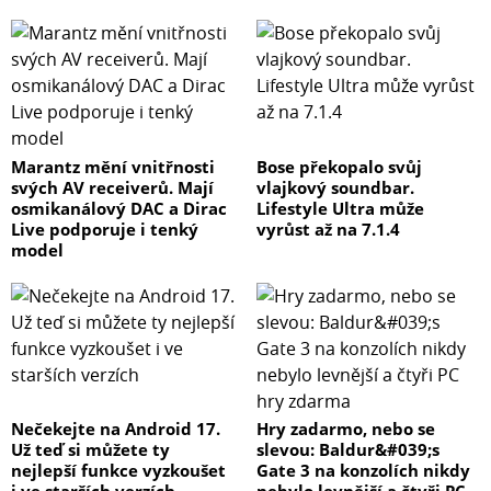
Zabezpečení: Touch ID
Operační systém: iPadOS 18
Barva: vesmírně šedá
Hmotnost: 460 g
Marantz mění vnitřnosti
Bose překopalo svůj
svých AV receiverů. Mají
vlajkový soundbar.
osmikanálový DAC a Dirac
Lifestyle Ultra může
Live podporuje i tenký
vyrůst až na 7.1.4
model
Nečekejte na Android 17.
Hry zadarmo, nebo se
Už teď si můžete ty
slevou: Baldur&#039;s
nejlepší funkce vyzkoušet
Gate 3 na konzolích nikdy