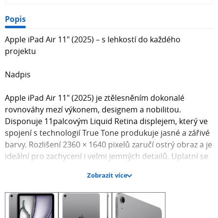
Popis
Apple iPad Air 11" (2025) – s lehkostí do každého
projektu
Nadpis
Apple iPad Air 11" (2025) je ztělesněním dokonalé
rovnováhy mezí výkonem, designem a nobilitou.
Disponuje 11palcovým Liquid Retina displejem, který ve
spojení s technologií True Tone produkuje jasné a zářivé
barvy. Rozlišení 2360 × 1640 pixelů zaručí ostrý obraz a je
ideální pro zachycení i velmi jemných detailů. Uplatní se
při multimediální zábavě, sledování digitálního obsahu,
Zobrazit více
streamování i náročné práci, která vyžaduje absolutní
plynulost a rychlou odezvu během každého dotyku.
Seznam