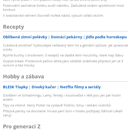
Potenciální zachránce Soleku zrušil nabídku. Zadlužené solární společnosti hrozí
konkurz
V bratislavské rafinerii Slovnaft hořela nádrž, výbuch otřásl okolím
Recepty
Oblíbené zimní polévky
Domácí pekárny
Jídlo podle horoskopu
Cuketová zmrzlina? Vyzkoušejte nečekaný letní hit a geniální způsob, jak zpracovat
úrodu
Rychlé buchty s broskvemi: 5 receptů na sladké letní moučníky, které mají šťávu
Oopsie bread: Proteinové pečivo lehké jako obláček zvládnete připravit jen ze 3
surovin a bez mouky
Hobby a zábava
BLESK Tlapky
Divoký kačer
Netflix filmy a seriály
Osvěžení ve Schladmingu: Lamy, ferraty i koulovačka v létě jsou jen pár hodin
autem
Tipy na víkend: Harry Potter na výstavě! Folklor, bitvy i setkání vodníků
Přibývá paniky na dovolené: Vnuka paní Soni v hotelu poštípaly štěnice! Lékaři
varují
Pro generaci Z