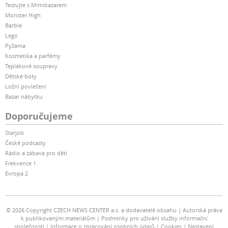
Testujte s Mimibazarem
Monster High
Barbie
Lego
Pyžama
Kosmetika a parfémy
Teplákové soupravy
Dětské boty
Ložní povlečení
Bazar nábytku
Doporučujeme
Starjob
České podcasty
Rádio a zábava pro děti
Frekvence 1
Evropa 2
© 2026 Copyright CZECH NEWS CENTER a.s. a dodavatelé obsahu
Autorská práva
k publikovaným materiálům
Podmínky pro užívání služby informační
společnosti
Informace o zpracování osobních údajů
Cookies
Nastavení