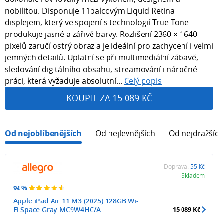
nobilitou. Disponuje 11palcovým Liquid Retina
displejem, který ve spojení s technologií True Tone
produkuje jasné a zářivé barvy. Rozlišení 2360 × 1640
pixelů zaručí ostrý obraz a je ideální pro zachycení i velmi
jemných detailů. Uplatní se při multimediální zábavě,
sledování digitálního obsahu, streamování i náročné
práci, která vyžaduje absolutní...
Celý popis
KOUPIT ZA 15 089 KČ
Od nejoblíbenějších
Od nejlevnějších
Od nejdražší
Doprava:
55 Kč
Skladem
94 %
Apple iPad Air 11 M3 (2025) 128GB Wi-
Fi Space Gray MC9W4HC/A
15 089 Kč