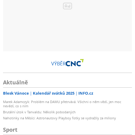
VÝBĚR
Aktuálně
Blesk Vánoce
Kalendář svátků 2025
INFO.cz
Marek Adamczyk: Problém na DAMU přetrvává. Všichni o něm vědí, jen moc
nevědí, co s ním
Brutální útok v Tanvaldu: Několik pobodaných
Nahotinky na Měsíci: Astronautovy Playboy fotky se vydražily za miliony
Sport