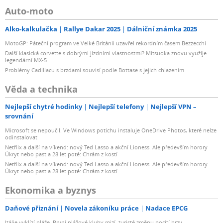
Auto-moto
Alko-kalkulačka
Rallye Dakar 2025
Dálniční známka 2025
MotoGP: Páteční program ve Velké Británii uzavřel rekordním časem Bezzecchi
Další klasická corvette s dobrými jízdními vlastnostmi? Mitsuoka znovu využije
legendární MX-5
Problémy Cadillacu s brzdami souvisí podle Bottase s jejich chlazením
Věda a technika
Nejlepší chytré hodinky
Nejlepší telefony
Nejlepší VPN –
srovnání
Microsoft se nepoučil. Ve Windows potichu instaluje OneDrive Photos, které nelze
odinstalovat
Netflix a další na víkend: nový Ted Lasso a akční Lioness. Ale především horory
Úkryt nebo past a 28 let poté: Chrám z kostí
Netflix a další na víkend: nový Ted Lasso a akční Lioness. Ale především horory
Úkryt nebo past a 28 let poté: Chrám z kostí
Ekonomika a byznys
Daňové přiznání
Novela zákoníku práce
Nadace EPCG
Itálie vyklízí pláže. První plážové kluby mizí, turisté změnu pocítí brzy