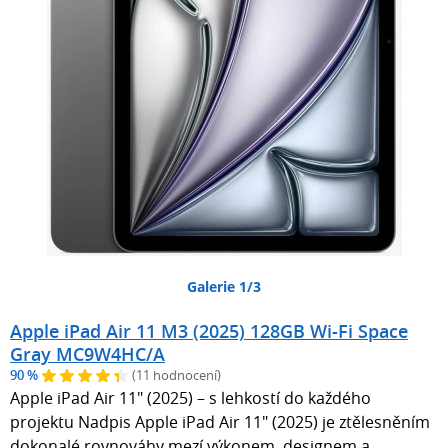
Galerie 1/3
Apple iPad Air 11 M3 (2025) 128GB Wi-Fi Space
Gray MC9W4HC/A
90 %
(11 hodnocení)
Apple iPad Air 11" (2025) – s lehkostí do každého
projektu Nadpis Apple iPad Air 11" (2025) je ztělesněním
dokonalé rovnováhy mezí výkonem, designem a