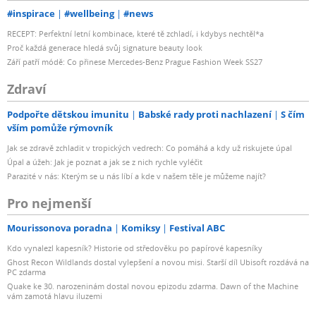
#inspirace
#wellbeing
#news
RECEPT: Perfektní letní kombinace, které tě zchladí, i kdybys nechtěl*a
Proč každá generace hledá svůj signature beauty look
Září patří módě: Co přinese Mercedes-Benz Prague Fashion Week SS27
Zdraví
Podpořte dětskou imunitu
Babské rady proti nachlazení
S čím
vším pomůže rýmovník
Jak se zdravě zchladit v tropických vedrech: Co pomáhá a kdy už riskujete úpal
Úpal a úžeh: Jak je poznat a jak se z nich rychle vyléčit
Parazité v nás: Kterým se u nás líbí a kde v našem těle je můžeme najít?
Pro nejmenší
Mourissonova poradna
Komiksy
Festival ABC
Kdo vynalezl kapesník? Historie od středověku po papírové kapesníky
Ghost Recon Wildlands dostal vylepšení a novou misi. Starší díl Ubisoft rozdává na
PC zdarma
Quake ke 30. narozeninám dostal novou epizodu zdarma. Dawn of the Machine
vám zamotá hlavu iluzemi