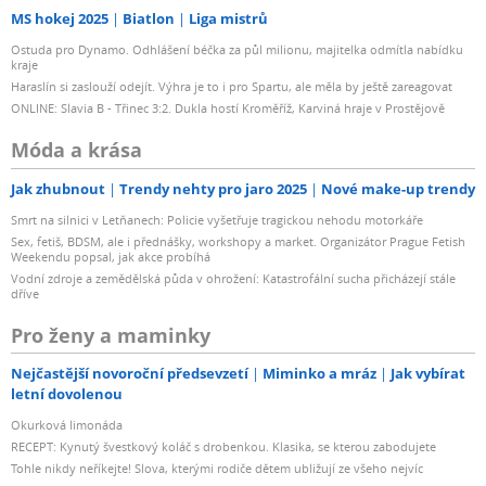
MS hokej 2025
Biatlon
Liga mistrů
Ostuda pro Dynamo. Odhlášení béčka za půl milionu, majitelka odmítla nabídku
kraje
Haraslín si zaslouží odejít. Výhra je to i pro Spartu, ale měla by ještě zareagovat
ONLINE: Slavia B - Třinec 3:2. Dukla hostí Kroměříž, Karviná hraje v Prostějově
Móda a krása
Jak zhubnout
Trendy nehty pro jaro 2025
Nové make-up trendy
Smrt na silnici v Letňanech: Policie vyšetřuje tragickou nehodu motorkáře
Sex, fetiš, BDSM, ale i přednášky, workshopy a market. Organizátor Prague Fetish
Weekendu popsal, jak akce probíhá
Vodní zdroje a zemědělská půda v ohrožení: Katastrofální sucha přicházejí stále
dříve
Pro ženy a maminky
Nejčastější novoroční předsevzetí
Miminko a mráz
Jak vybírat
letní dovolenou
Okurková limonáda
RECEPT: Kynutý švestkový koláč s drobenkou. Klasika, se kterou zabodujete
Tohle nikdy neříkejte! Slova, kterými rodiče dětem ubližují ze všeho nejvíc