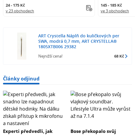
24 - 175 Kč
145 - 185 Kč
v 23 obchodech
ve 3 obchodech
ART Crystella Náplň do kuličkových per
SWA, modrá 0,7 mm, ART CRYSTELLA®
1805XTB006 29382
Nejnižší cena!
68 Kč
Články odjinud
Experti předvedli, jak
Bose překopalo svůj