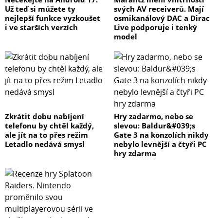
Už teď si můžete ty
svých AV receiverů. Mají
nejlepší funkce vyzkoušet
osmikanálový DAC a Dirac
i ve starších verzích
Live podporuje i tenký
model
Zkrátit dobu nabíjení
Hry zadarmo, nebo se
telefonu by chtěl každý,
slevou: Baldur&#039;s
ale jít na to přes režim
Gate 3 na konzolích nikdy
Letadlo nedává smysl
nebylo levnější a čtyři PC
hry zdarma