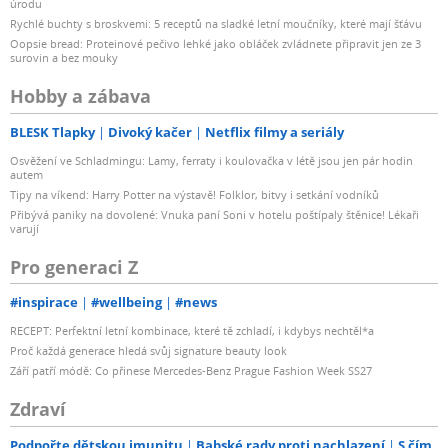
úrodu
Rychlé buchty s broskvemi: 5 receptů na sladké letní moučníky, které mají šťávu
Oopsie bread: Proteinové pečivo lehké jako obláček zvládnete připravit jen ze 3
surovin a bez mouky
Hobby a zábava
BLESK Tlapky
Divoký kačer
Netflix filmy a seriály
Osvěžení ve Schladmingu: Lamy, ferraty i koulovačka v létě jsou jen pár hodin
autem
Tipy na víkend: Harry Potter na výstavě! Folklor, bitvy i setkání vodníků
Přibývá paniky na dovolené: Vnuka paní Soni v hotelu poštípaly štěnice! Lékaři
varují
Pro generaci Z
#inspirace
#wellbeing
#news
RECEPT: Perfektní letní kombinace, které tě zchladí, i kdybys nechtěl*a
Proč každá generace hledá svůj signature beauty look
Září patří módě: Co přinese Mercedes-Benz Prague Fashion Week SS27
Zdraví
Podpořte dětskou imunitu
Babské rady proti nachlazení
S čím