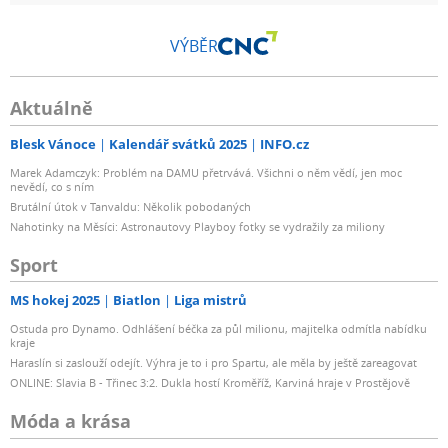
VÝBĚR
Aktuálně
Blesk Vánoce
Kalendář svátků 2025
INFO.cz
Marek Adamczyk: Problém na DAMU přetrvává. Všichni o něm vědí, jen moc
nevědí, co s ním
Brutální útok v Tanvaldu: Několik pobodaných
Nahotinky na Měsíci: Astronautovy Playboy fotky se vydražily za miliony
Sport
MS hokej 2025
Biatlon
Liga mistrů
Ostuda pro Dynamo. Odhlášení béčka za půl milionu, majitelka odmítla nabídku
kraje
Haraslín si zaslouží odejít. Výhra je to i pro Spartu, ale měla by ještě zareagovat
ONLINE: Slavia B - Třinec 3:2. Dukla hostí Kroměříž, Karviná hraje v Prostějově
Móda a krása