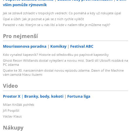
vším pomůže rýmovník
Jak se zdravě zchladit v tropických vedrech: Co pomáhá a kdy už riskujete úpal
Úpal a úžeh: Jak je poznat a jak se z nich rychle vyléčit
Parazité v nás: Kterým se u nás líbí a kde v našem těle je můžeme najít?
Pro nejmenší
Mourissonova poradna
Komiksy
Festival ABC
Kdo vynalezl kapesník? Historie od středověku po papírové kapesníky
Ghost Recon Wildlands dostal vylepšení a novou misi. Starší díl Ubisoft rozdává na
PC zdarma
Quake ke 30. narozeninám dostal novou epizodu zdarma. Dawn of the Machine
vám zamotá hlavu iluzemi
Video
Prostor X
Branky, body, kokoti
Fortuna liga
Milan Knížák pohřeb
Jiří Pospíšil
Václav Klaus
Nákupy