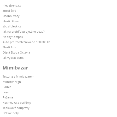
hledejceny.cz
Zboží Živě
Osobní vozy
Zboží Dáma
zbozi.blesk.cz
Jak na prohlídku ojetého vozu?
HobbyKompas
Auto pro začátečníka do 100 000 Kč
Zboží Auto
Ojetá Škoda Octavia
Jak vybrat auto?
Mimibazar
Testujte s Mimibazarem
Monster High
Barbie
Lego
Pyžama
Kosmetika a parfémy
Teplákové soupravy
Dětské boty