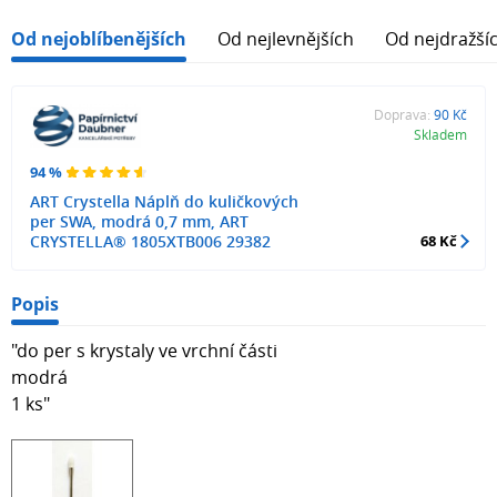
Od nejoblíbenějších
Od nejlevnějších
Od nejdražší
Doprava:
90 Kč
Skladem
94 %
ART Crystella Náplň do kuličkových
per SWA, modrá 0,7 mm, ART
CRYSTELLA® 1805XTB006 29382
68 Kč
Popis
"do per s krystaly ve vrchní části
modrá
1 ks"