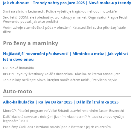
Jak zhubnout
Trendy nehty pro jaro 2025
Nové make-up trendy
Smrt na silnici v Letňanech: Policie vyšetřuje tragickou nehodu motorkáře
Sex, fetiš, BDSM, ale i přednášky, workshopy a market. Organizátor Prague Fetish
Weekendu popsal, jak akce probíhá
Vodní zdroje a zemědělská půda v ohrožení: Katastrofální sucha přicházejí stále
dříve
Pro ženy a maminky
Nejčastější novoroční předsevzetí
Miminko a mráz
Jak vybírat
letní dovolenou
Okurková limonáda
RECEPT: Kynutý švestkový koláč s drobenkou. Klasika, se kterou zabodujete
Tohle nikdy neříkejte! Slova, kterými rodiče dětem ubližují ze všeho nejvíc
Auto-moto
Alko-kalkulačka
Rallye Dakar 2025
Dálniční známka 2025
MotoGP: Páteční program ve Velké Británii uzavřel rekordním časem Bezzecchi
Další klasická corvette s dobrými jízdními vlastnostmi? Mitsuoka znovu využije
legendární MX-5
Problémy Cadillacu s brzdami souvisí podle Bottase s jejich chlazením