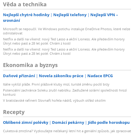
Věda a technika
Nejlepší chytré hodinky
Nejlepší telefony
Nejlepší VPN –
srovnání
Microsoft se nepoučil. Ve Windows potichu instaluje OneDrive Photos, které nelze
odinstalovat
Netflix a další na víkend: nový Ted Lasso a akční Lioness. Ale především horory
Úkryt nebo past a 28 let poté: Chrám z kostí
Netflix a další na víkend: nový Ted Lasso a akční Lioness. Ale především horory
Úkryt nebo past a 28 let poté: Chrám z kostí
Ekonomika a byznys
Daňové přiznání
Novela zákoníku práce
Nadace EPCG
Itálie vyklízí pláže. První plážové kluby mizí, turisté změnu pocítí brzy
Potenciální zachránce Soleku zrušil nabídku. Zadlužené solární společnosti hrozí
konkurz
V bratislavské rafinerii Slovnaft hořela nádrž, výbuch otřásl okolím
Recepty
Oblíbené zimní polévky
Domácí pekárny
Jídlo podle horoskopu
Cuketová zmrzlina? Vyzkoušejte nečekaný letní hit a geniální způsob, jak zpracovat