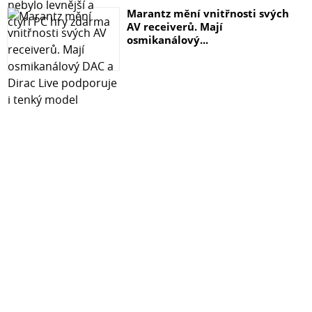
Marantz mění vnitřnosti svých
AV receiverů. Mají
osmikanálový...