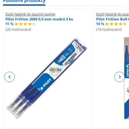
Podobné produkty
Další Náplně do psacích potřeb
Další Náplně do psa
Pilot FriXion 2065 0,5 mm modrá 3 ks
Pilot FriXion Bal
91 %
94 %
(26 hodnocení)
(16 hodnocení)
Previous
Next