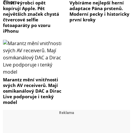
Čínští výrobci opět
Vybíráme nejlepší herní
kopírují Apple. Pět
adaptace Pána prstenů.
největších značek chystá
Moderní pecky i historicky
čtvercové selfie
první kroky
fotoaparáty po vzoru
iPhonu
Marantz mění vnitřnosti
svých AV receiverů. Mají
osmikanálový DAC a Dirac
Live podporuje i tenký
model