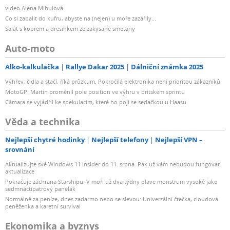
video Alena Mihulová
Co si zabalit do kufru, abyste na (nejen) u moře zazářily...
Salát s koprem a dresinkem ze zakysané smetany
Auto-moto
Alko-kalkulačka
Rallye Dakar 2025
Dálniční známka 2025
Výhřev, čidla a stačí, říká průzkum. Pokročilá elektronika není prioritou zákazníků
MotoGP: Martin proměnil pole position ve výhru v britském sprintu
Câmara se vyjádřil ke spekulacím, které ho pojí se sedačkou u Haasu
Věda a technika
Nejlepší chytré hodinky
Nejlepší telefony
Nejlepší VPN –
srovnání
Aktualizujte své Windows 11 Insider do 11. srpna. Pak už vám nebudou fungovat
aktualizace
Pokračuje záchrana Starshipu. V moři už dva týdny plave monstrum vysoké jako
sedmnáctipatrový panelák
Normálně za peníze, dnes zadarmo nebo se slevou: Univerzální čtečka, cloudová
peněženka a karetní survival
Ekonomika a byznys