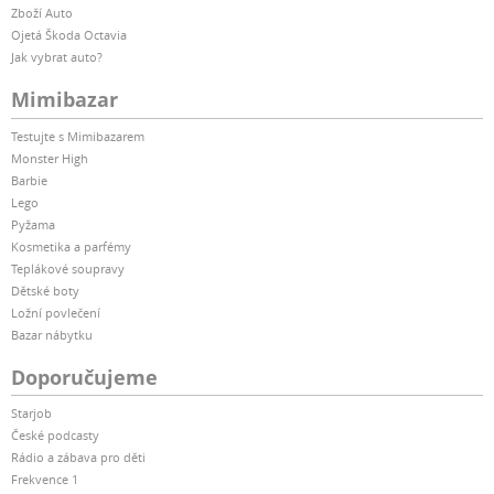
Zboží Auto
Ojetá Škoda Octavia
Jak vybrat auto?
Mimibazar
Testujte s Mimibazarem
Monster High
Barbie
Lego
Pyžama
Kosmetika a parfémy
Teplákové soupravy
Dětské boty
Ložní povlečení
Bazar nábytku
Doporučujeme
Starjob
České podcasty
Rádio a zábava pro děti
Frekvence 1