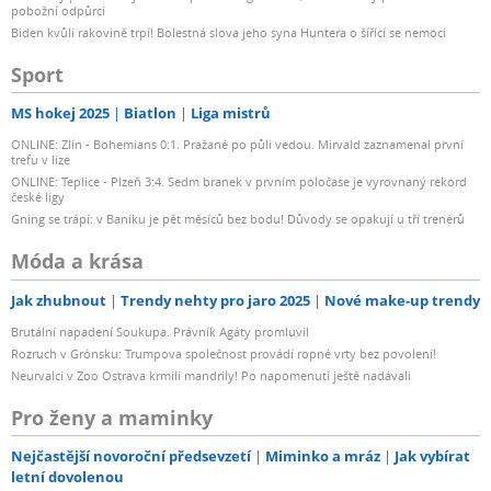
pobožní odpůrci
Biden kvůli rakovině trpí! Bolestná slova jeho syna Huntera o šířící se nemoci
Sport
MS hokej 2025
Biatlon
Liga mistrů
ONLINE: Zlín - Bohemians 0:1. Pražané po půli vedou. Mirvald zaznamenal první
trefu v lize
ONLINE: Teplice - Plzeň 3:4. Sedm branek v prvním poločase je vyrovnaný rekord
české ligy
Gning se trápí: v Baníku je pět měsíců bez bodu! Důvody se opakují u tří trenérů
Móda a krása
Jak zhubnout
Trendy nehty pro jaro 2025
Nové make-up trendy
Brutální napadení Soukupa. Právník Agáty promluvil
Rozruch v Grónsku: Trumpova společnost provádí ropné vrty bez povolení!
Neurvalci v Zoo Ostrava krmili mandrily! Po napomenutí ještě nadávali
Pro ženy a maminky
Nejčastější novoroční předsevzetí
Miminko a mráz
Jak vybírat
letní dovolenou