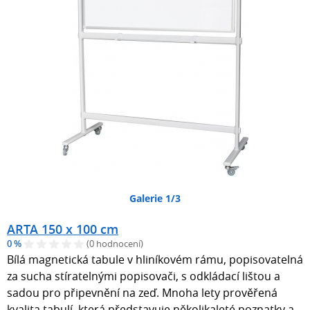
Galerie 1/3
ARTA 150 x 100 cm
0 %
(0 hodnocení)
Bílá magnetická tabule v hliníkovém rámu, popisovatelná
za sucha stíratelnými popisovači, s odkládací lištou a
sadou pro připevnění na zeď. Mnoha lety prověřená
kvalita tabulí, která představuje několikaleté poznatky a