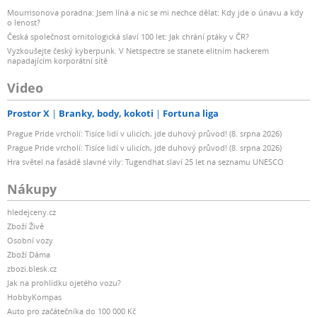
Mourrisonova poradna: Jsem líná a nic se mi nechce dělat: Kdy jde o únavu a kdy
o lenost?
Česká společnost ornitologická slaví 100 let: Jak chrání ptáky v ČR?
Vyzkoušejte český kyberpunk. V Netspectre se stanete elitním hackerem
napadajícím korporátní sítě
Video
Prostor X
Branky, body, kokoti
Fortuna liga
Prague Pride vrcholí: Tisíce lidí v ulicích, jde duhový průvod! (8. srpna 2026)
Prague Pride vrcholí: Tisíce lidí v ulicích, jde duhový průvod! (8. srpna 2026)
Hra světel na fasádě slavné vily: Tugendhat slaví 25 let na seznamu UNESCO
Nákupy
hledejceny.cz
Zboží Živě
Osobní vozy
Zboží Dáma
zbozi.blesk.cz
Jak na prohlídku ojetého vozu?
HobbyKompas
Auto pro začátečníka do 100 000 Kč