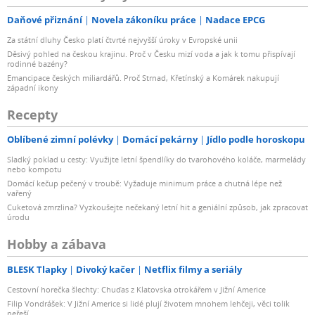
Daňové přiznání
Novela zákoníku práce
Nadace EPCG
Za státní dluhy Česko platí čtvrté nejvyšší úroky v Evropské unii
Děsivý pohled na českou krajinu. Proč v Česku mizí voda a jak k tomu přispívají
rodinné bazény?
Emancipace českých miliardářů. Proč Strnad, Křetínský a Komárek nakupují
západní ikony
Recepty
Oblíbené zimní polévky
Domácí pekárny
Jídlo podle horoskopu
Sladký poklad u cesty: Využijte letní špendlíky do tvarohového koláče, marmelády
nebo kompotu
Domácí kečup pečený v troubě: Vyžaduje minimum práce a chutná lépe než
vařený
Cuketová zmrzlina? Vyzkoušejte nečekaný letní hit a geniální způsob, jak zpracovat
úrodu
Hobby a zábava
BLESK Tlapky
Divoký kačer
Netflix filmy a seriály
Cestovní horečka šlechty: Chuďas z Klatovska otrokářem v Jižní Americe
Filip Vondrášek: V Jižní Americe si lidé plují životem mnohem lehčeji, věci tolik
neřeší