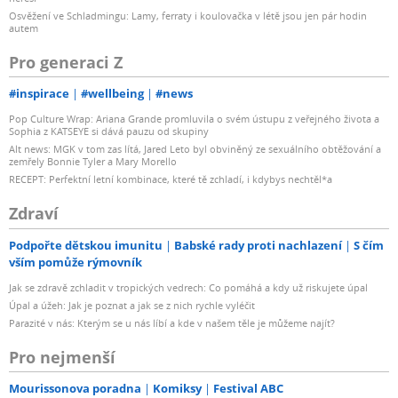
Osvěžení ve Schladmingu: Lamy, ferraty i koulovačka v létě jsou jen pár hodin
autem
Pro generaci Z
#inspirace
#wellbeing
#news
Pop Culture Wrap: Ariana Grande promluvila o svém ústupu z veřejného života a
Sophia z KATSEYE si dává pauzu od skupiny
Alt news: MGK v tom zas lítá, Jared Leto byl obviněný ze sexuálního obtěžování a
zemřely Bonnie Tyler a Mary Morello
RECEPT: Perfektní letní kombinace, které tě zchladí, i kdybys nechtěl*a
Zdraví
Podpořte dětskou imunitu
Babské rady proti nachlazení
S čím
vším pomůže rýmovník
Jak se zdravě zchladit v tropických vedrech: Co pomáhá a kdy už riskujete úpal
Úpal a úžeh: Jak je poznat a jak se z nich rychle vyléčit
Parazité v nás: Kterým se u nás líbí a kde v našem těle je můžeme najít?
Pro nejmenší
Mourissonova poradna
Komiksy
Festival ABC