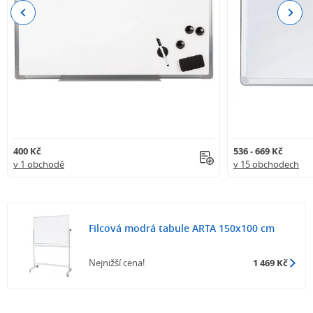
Previous
Next
400 Kč
536 - 669 Kč
v 1 obchodě
v 15 obchodech
Filcová modrá tabule ARTA 150x100 cm
Nejnižší cena!
1 469 Kč