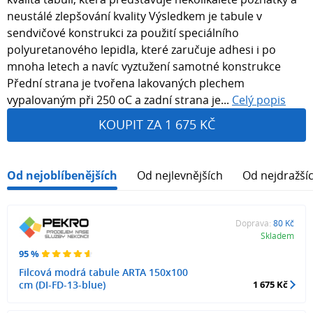
neustálé zlepšování kvality Výsledkem je tabule v
sendvičové konstrukci za použití speciálního
polyuretanového lepidla, které zaručuje adhesi i po
mnoha letech a navíc vyztužení samotné konstrukce
Přední strana je tvořena lakovaných plechem
vypalovaným při 250 oC a zadní strana je...
Celý popis
KOUPIT ZA 1 675 KČ
Od nejoblíbenějších
Od nejlevnějších
Od nejdražší
Doprava:
80 Kč
Skladem
95 %
Filcová modrá tabule ARTA 150x100
cm (DI-FD-13-blue)
1 675 Kč