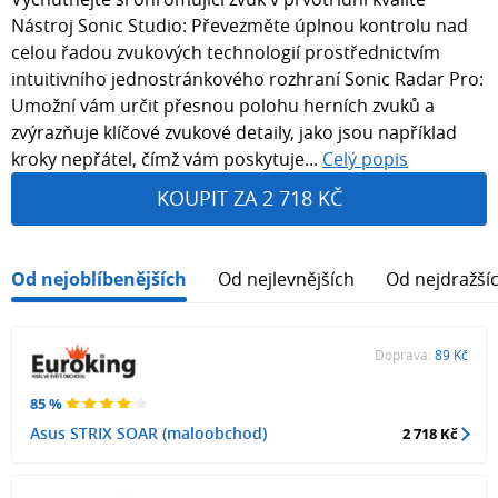
Nástroj Sonic Studio: Převezměte úplnou kontrolu nad
celou řadou zvukových technologií prostřednictvím
intuitivního jednostránkového rozhraní Sonic Radar Pro:
Umožní vám určit přesnou polohu herních zvuků a
zvýrazňuje klíčové zvukové detaily, jako jsou například
kroky nepřátel, čímž vám poskytuje...
Celý popis
KOUPIT ZA 2 718 KČ
Od nejoblíbenějších
Od nejlevnějších
Od nejdražší
Doprava:
89 Kč
85 %
Asus STRIX SOAR (maloobchod)
2 718 Kč