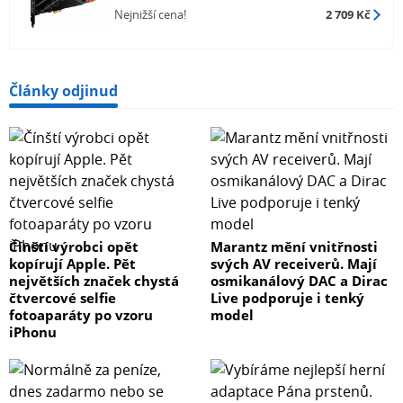
Nejnižší cena!
2 709 Kč
Články odjinud
Čínští výrobci opět
Marantz mění vnitřnosti
kopírují Apple. Pět
svých AV receiverů. Mají
největších značek chystá
osmikanálový DAC a Dirac
čtvercové selfie
Live podporuje i tenký
fotoaparáty po vzoru
model
iPhonu