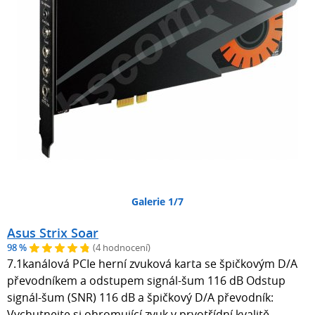
Galerie 1/7
Asus Strix Soar
98 %
(4 hodnocení)
7.1kanálová PCIe herní zvuková karta se špičkovým D/A
převodníkem a odstupem signál-šum 116 dB Odstup
signál-šum (SNR) 116 dB a špičkový D/A převodník:
Vychutnejte si ohromující zvuk v prvotřídní kvalitě