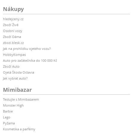
Nákupy
hledejceny.cz
Zboží Živě
Osobní vozy
Zboží Dáma
zbozi.blesk.cz
Jak na prohlídku ojetého vozu?
HobbyKompas
Auto pro začátečníka do 100 000 Kč
Zboží Auto
Ojetá Škoda Octavia
Jak vybrat auto?
Mimibazar
Testujte s Mimibazarem
Monster High
Barbie
Lego
Pyžama
Kosmetika a parfémy