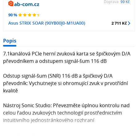
Doprava:
99 Kč
90 %
Asus STRIX SOAR (90YB00J0-M1UA00)
2 711 Kč
Popis
7.1kanálová PCIe herní zvuková karta se špičkovým D/A
převodníkem a odstupem signál-šum 116 dB
Odstup signál-šum (SNR) 116 dB a špičkový D/A
převodník: Vychutnejte si ohromující zvuk v prvotřídní
kvalitě
Nástroj Sonic Studio: Převezměte úplnou kontrolu nad
celou řadou zvukových technologií prostřednictvím
intuitivního jednostránkového rozhraní
Sonic Radar Pro: Umožní vám určit přesnou polohu