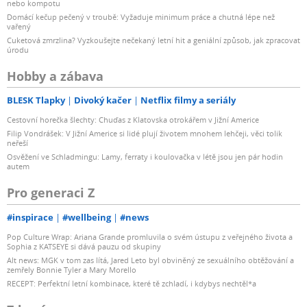
nebo kompotu
Domácí kečup pečený v troubě: Vyžaduje minimum práce a chutná lépe než
vařený
Cuketová zmrzlina? Vyzkoušejte nečekaný letní hit a geniální způsob, jak zpracovat
úrodu
Hobby a zábava
BLESK Tlapky
Divoký kačer
Netflix filmy a seriály
Cestovní horečka šlechty: Chuďas z Klatovska otrokářem v Jižní Americe
Filip Vondrášek: V Jižní Americe si lidé plují životem mnohem lehčeji, věci tolik
neřeší
Osvěžení ve Schladmingu: Lamy, ferraty i koulovačka v létě jsou jen pár hodin
autem
Pro generaci Z
#inspirace
#wellbeing
#news
Pop Culture Wrap: Ariana Grande promluvila o svém ústupu z veřejného života a
Sophia z KATSEYE si dává pauzu od skupiny
Alt news: MGK v tom zas lítá, Jared Leto byl obviněný ze sexuálního obtěžování a
zemřely Bonnie Tyler a Mary Morello
RECEPT: Perfektní letní kombinace, které tě zchladí, i kdybys nechtěl*a