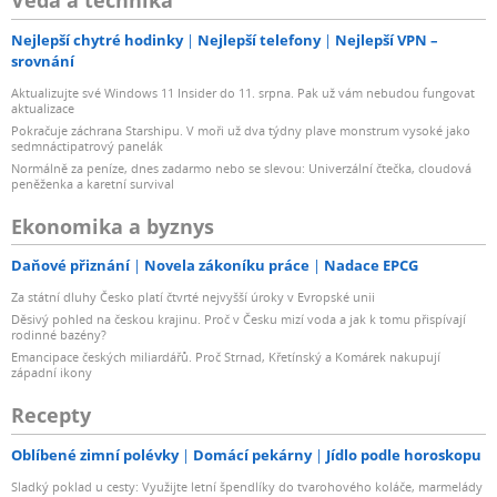
Věda a technika
Nejlepší chytré hodinky
Nejlepší telefony
Nejlepší VPN –
srovnání
Aktualizujte své Windows 11 Insider do 11. srpna. Pak už vám nebudou fungovat
aktualizace
Pokračuje záchrana Starshipu. V moři už dva týdny plave monstrum vysoké jako
sedmnáctipatrový panelák
Normálně za peníze, dnes zadarmo nebo se slevou: Univerzální čtečka, cloudová
peněženka a karetní survival
Ekonomika a byznys
Daňové přiznání
Novela zákoníku práce
Nadace EPCG
Za státní dluhy Česko platí čtvrté nejvyšší úroky v Evropské unii
Děsivý pohled na českou krajinu. Proč v Česku mizí voda a jak k tomu přispívají
rodinné bazény?
Emancipace českých miliardářů. Proč Strnad, Křetínský a Komárek nakupují
západní ikony
Recepty
Oblíbené zimní polévky
Domácí pekárny
Jídlo podle horoskopu
Sladký poklad u cesty: Využijte letní špendlíky do tvarohového koláče, marmelády