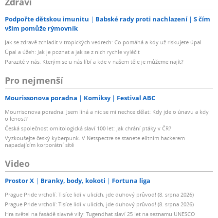
Zdraví
Podpořte dětskou imunitu
Babské rady proti nachlazení
S čím
vším pomůže rýmovník
Jak se zdravě zchladit v tropických vedrech: Co pomáhá a kdy už riskujete úpal
Úpal a úžeh: Jak je poznat a jak se z nich rychle vyléčit
Parazité v nás: Kterým se u nás líbí a kde v našem těle je můžeme najít?
Pro nejmenší
Mourissonova poradna
Komiksy
Festival ABC
Mourrisonova poradna: Jsem líná a nic se mi nechce dělat: Kdy jde o únavu a kdy
o lenost?
Česká společnost ornitologická slaví 100 let: Jak chrání ptáky v ČR?
Vyzkoušejte český kyberpunk. V Netspectre se stanete elitním hackerem
napadajícím korporátní sítě
Video
Prostor X
Branky, body, kokoti
Fortuna liga
Prague Pride vrcholí: Tisíce lidí v ulicích, jde duhový průvod! (8. srpna 2026)
Prague Pride vrcholí: Tisíce lidí v ulicích, jde duhový průvod! (8. srpna 2026)
Hra světel na fasádě slavné vily: Tugendhat slaví 25 let na seznamu UNESCO