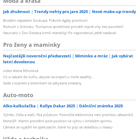
Móda a krása
Jak zhubnout
Trendy nehty pro jaro 2025
Nové make-up trendy
Brutální napadení Soukupa. Právník Agáty promluvil
Rozruch v Grónsku: Trumpova společnost provádí ropné vrty bez povolení!
Neurvalci v Zoo Ostrava krmili mandrily! Po napomenutí ještě nadávali
Pro ženy a maminky
Nejčastější novoroční předsevzetí
Miminko a mráz
Jak vybírat
letní dovolenou
video Alena Mihulová
Co si zabalit do kufru, abyste na (nejen) u moře zazářily...
Salát s koprem a dresinkem ze zakysané smetany
Auto-moto
Alko-kalkulačka
Rallye Dakar 2025
Dálniční známka 2025
Výhřev, čidla a stačí, říká průzkum. Pokročilá elektronika není prioritou zákazníků
MotoGP: Martin proměnil pole position ve výhru v britském sprintu
Câmara se vyjádřil ke spekulacím, které ho pojí se sedačkou u Haasu