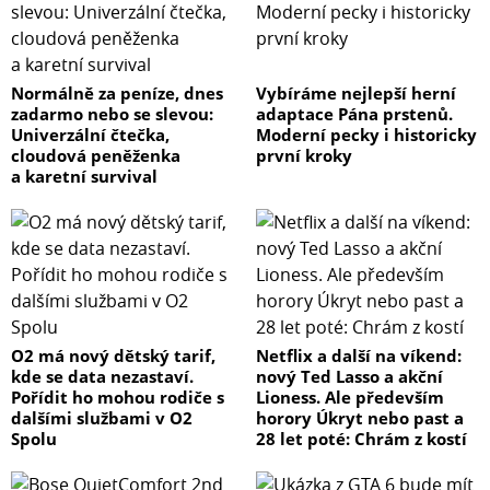
Normálně za peníze, dnes
Vybíráme nejlepší herní
zadarmo nebo se slevou:
adaptace Pána prstenů.
Univerzální čtečka,
Moderní pecky i historicky
cloudová peněženka
první kroky
a karetní survival
O2 má nový dětský tarif,
Netflix a další na víkend:
kde se data nezastaví.
nový Ted Lasso a akční
Pořídit ho mohou rodiče s
Lioness. Ale především
dalšími službami v O2
horory Úkryt nebo past a
Spolu
28 let poté: Chrám z kostí