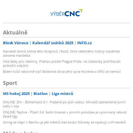
VÝBĚR
Aktuálně
Blesk Vánoce
Kalendář svátků 2025
INFO.cz
Navracel domů mrtvá těla Ukrajinců i Rusů: Smrt válečného hrdiny oznámila
zdrcená manželka
Více lásky pro všechny. Prahou prošel Prague Pride, na účastníky pokřikovali
pobožní odpůrci
Biden kvůli rakovině trpí! Bolestná slova jeho syna Huntera o šířící se nemoci
Sport
MS hokej 2025
Biatlon
Liga mistrů
ONLINE: Zlín - Bohemians 0:1. Pražané po půli vedou. Mirvald zaznamenal první
trefu v lize
ONLINE: Teplice - Plzeň 3:4. Sedm branek v prvním poločase je vyrovnaný rekord
české ligy
Gning se trápí: v Baníku je pět měsíců bez bodu! Důvody se opakují u tří trenérů