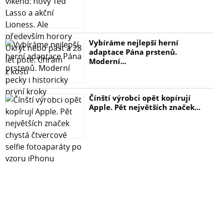
Zvukový výkon
* Odstup signál/šum na výstupu (A-Weighted) (Přední
Vybíráme nejlepší herní
výstup):116 dB
adaptace Pána prstenů.
Moderní...
* Odstup signál/šum na výstupu (A-Weighted)
(Sluchátkový výstup):110 dB
Čínští výrobci opět kopírují
* Odstup signál/šum na vstupu (A-Weighted):110 dB
Apple. Pět největších značek...
* OTHD+N na výstupu při 1 kHz (Přední výstup):0.001 %
(-100 dB)
* THD+N na výstupu při 1 kHz (Sluchátkový výstup):0.003
%(-90 dB)
* THD+N na vstupu při 1 kHz:0.000316 %(-110 dB)