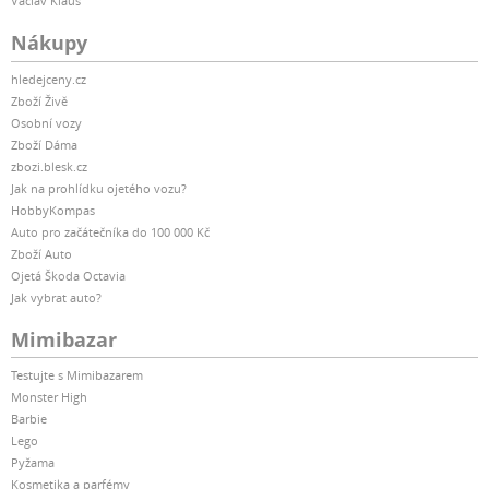
Václav Klaus
Nákupy
hledejceny.cz
Zboží Živě
Osobní vozy
Zboží Dáma
zbozi.blesk.cz
Jak na prohlídku ojetého vozu?
HobbyKompas
Auto pro začátečníka do 100 000 Kč
Zboží Auto
Ojetá Škoda Octavia
Jak vybrat auto?
Mimibazar
Testujte s Mimibazarem
Monster High
Barbie
Lego
Pyžama
Kosmetika a parfémy