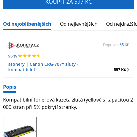
KOUPIT ZA 597 KČ
Od nejoblíbenějších
Od nejlevnějších
Od nejdražší
Doprava:
65 Kč
95 %
atonery | Canon CRG-707Y žlutý -
kompatibilní
597 Kč
Popis
Kompatibilní tonerová kazeta žlutá (yellow) s kapacitou 2
000 stran při 5% pokrytí stránky.