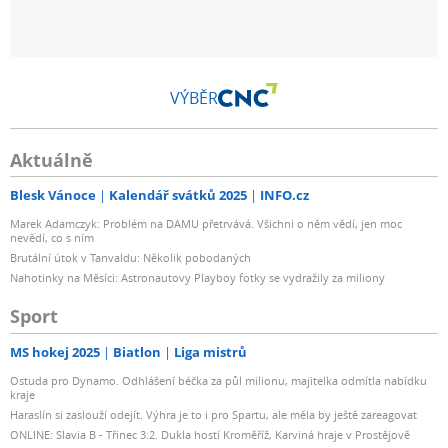
VÝBĚR
Aktuálně
Blesk Vánoce
Kalendář svátků 2025
INFO.cz
Marek Adamczyk: Problém na DAMU přetrvává. Všichni o něm vědí, jen moc
nevědí, co s ním
Brutální útok v Tanvaldu: Několik pobodaných
Nahotinky na Měsíci: Astronautovy Playboy fotky se vydražily za miliony
Sport
MS hokej 2025
Biatlon
Liga mistrů
Ostuda pro Dynamo. Odhlášení béčka za půl milionu, majitelka odmítla nabídku
kraje
Haraslín si zaslouží odejít. Výhra je to i pro Spartu, ale měla by ještě zareagovat
ONLINE: Slavia B - Třinec 3:2. Dukla hostí Kroměříž, Karviná hraje v Prostějově