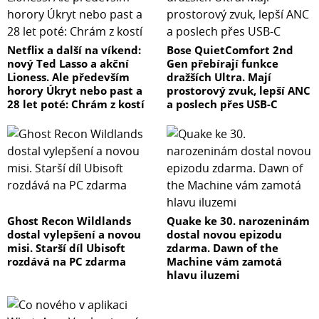
Netflix a další na víkend:
Bose QuietComfort 2nd
nový Ted Lasso a akční
Gen přebírají funkce
Lioness. Ale především
dražších Ultra. Mají
horory Úkryt nebo past a
prostorový zvuk, lepší ANC
28 let poté: Chrám z kostí
a poslech přes USB-C
Ghost Recon Wildlands
Quake ke 30. narozeninám
dostal vylepšení a novou
dostal novou epizodu
misi. Starší díl Ubisoft
zdarma. Dawn of the
rozdává na PC zdarma
Machine vám zamotá
hlavu iluzemi