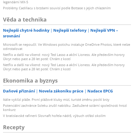
legendární MX-5
Problémy Cadillacu s brzdami souvisí podle Bottase s jejich chlazením
Věda a technika
Nejlepší chytré hodinky
Nejlepší telefony
Nejlepší VPN –
srovnání
Microsoft se nepoučil. Ve Windows potichu instaluje OneDrive Photos, které nelze
odinstalovat
Netflix a další na víkend: nový Ted Lasso a akční Lioness. Ale především horory
Úkryt nebo past a 28 let poté: Chrám z kostí
Netflix a další na víkend: nový Ted Lasso a akční Lioness. Ale především horory
Úkryt nebo past a 28 let poté: Chrám z kostí
Ekonomika a byznys
Daňové přiznání
Novela zákoníku práce
Nadace EPCG
Itálie vyklízí pláže. První plážové kluby mizí, turisté změnu pocítí brzy
Potenciální zachránce Soleku zrušil nabídku. Zadlužené solární společnosti hrozí
konkurz
V bratislavské rafinerii Slovnaft hořela nádrž, výbuch otřásl okolím
Recepty