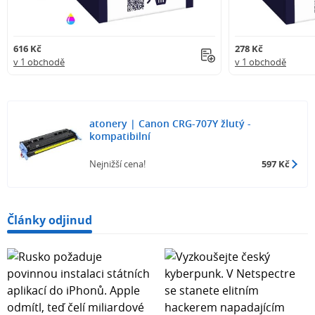
616 Kč
278 Kč
v 1 obchodě
v 1 obchodě
atonery | Canon CRG-707Y žlutý -
kompatibilní
Nejnižší cena!
597 Kč
Články odjinud