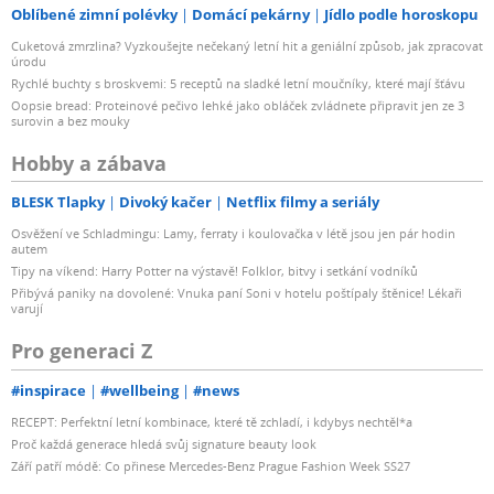
Oblíbené zimní polévky
Domácí pekárny
Jídlo podle horoskopu
Cuketová zmrzlina? Vyzkoušejte nečekaný letní hit a geniální způsob, jak zpracovat
úrodu
Rychlé buchty s broskvemi: 5 receptů na sladké letní moučníky, které mají šťávu
Oopsie bread: Proteinové pečivo lehké jako obláček zvládnete připravit jen ze 3
surovin a bez mouky
Hobby a zábava
BLESK Tlapky
Divoký kačer
Netflix filmy a seriály
Osvěžení ve Schladmingu: Lamy, ferraty i koulovačka v létě jsou jen pár hodin
autem
Tipy na víkend: Harry Potter na výstavě! Folklor, bitvy i setkání vodníků
Přibývá paniky na dovolené: Vnuka paní Soni v hotelu poštípaly štěnice! Lékaři
varují
Pro generaci Z
#inspirace
#wellbeing
#news
RECEPT: Perfektní letní kombinace, které tě zchladí, i kdybys nechtěl*a
Proč každá generace hledá svůj signature beauty look
Září patří módě: Co přinese Mercedes-Benz Prague Fashion Week SS27