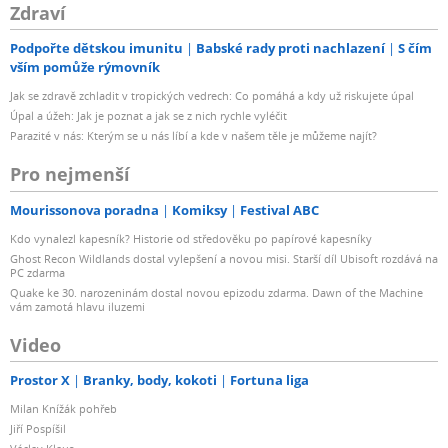
Zdraví
Podpořte dětskou imunitu
Babské rady proti nachlazení
S čím
vším pomůže rýmovník
Jak se zdravě zchladit v tropických vedrech: Co pomáhá a kdy už riskujete úpal
Úpal a úžeh: Jak je poznat a jak se z nich rychle vyléčit
Parazité v nás: Kterým se u nás líbí a kde v našem těle je můžeme najít?
Pro nejmenší
Mourissonova poradna
Komiksy
Festival ABC
Kdo vynalezl kapesník? Historie od středověku po papírové kapesníky
Ghost Recon Wildlands dostal vylepšení a novou misi. Starší díl Ubisoft rozdává na
PC zdarma
Quake ke 30. narozeninám dostal novou epizodu zdarma. Dawn of the Machine
vám zamotá hlavu iluzemi
Video
Prostor X
Branky, body, kokoti
Fortuna liga
Milan Knížák pohřeb
Jiří Pospíšil