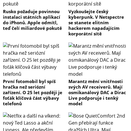
Rusko požaduje povinnou
Vyzkoušejte český
instalaci státních aplikací
kyberpunk. V Netspectre
do iPhonů. Apple odmítl,
se stanete elitním
teď čelí miliardové pokutě
hackerem napadajícím
korporátní sítě
První fotomobil byl spíš
Marantz mění vnitřnosti
hračka než seriózní
svých AV receiverů. Mají
zařízení. O 25 let později je
osmikanálový DAC a Dirac
foťák klíčová část výbavy
Live podporuje i tenký
telefonů
model