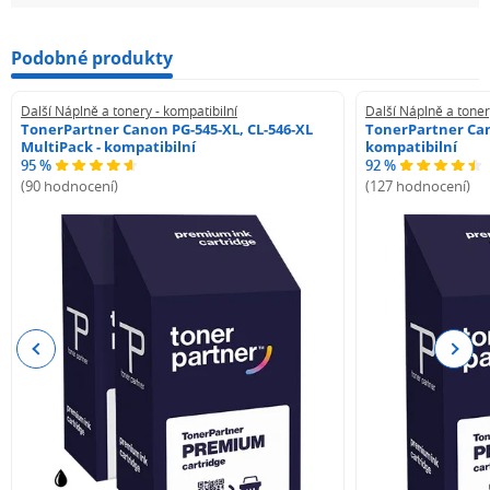
Podobné produkty
Další Náplně a tonery - kompatibilní
Další Náplně a toner
TonerPartner Canon PG-545-XL, CL-546-XL
TonerPartner Can
MultiPack - kompatibilní
kompatibilní
95 %
92 %
(90 hodnocení)
(127 hodnocení)
Previous
Next