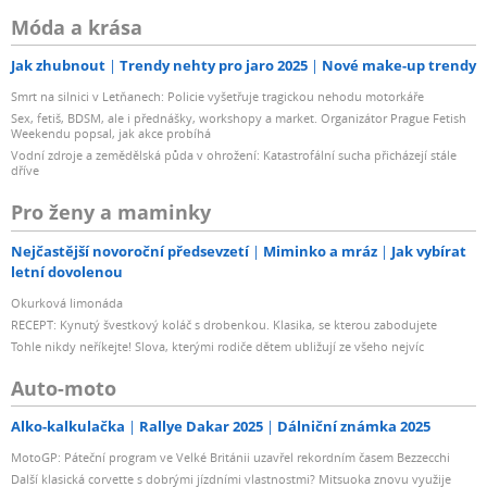
Móda a krása
Jak zhubnout
Trendy nehty pro jaro 2025
Nové make-up trendy
Smrt na silnici v Letňanech: Policie vyšetřuje tragickou nehodu motorkáře
Sex, fetiš, BDSM, ale i přednášky, workshopy a market. Organizátor Prague Fetish
Weekendu popsal, jak akce probíhá
Vodní zdroje a zemědělská půda v ohrožení: Katastrofální sucha přicházejí stále
dříve
Pro ženy a maminky
Nejčastější novoroční předsevzetí
Miminko a mráz
Jak vybírat
letní dovolenou
Okurková limonáda
RECEPT: Kynutý švestkový koláč s drobenkou. Klasika, se kterou zabodujete
Tohle nikdy neříkejte! Slova, kterými rodiče dětem ubližují ze všeho nejvíc
Auto-moto
Alko-kalkulačka
Rallye Dakar 2025
Dálniční známka 2025
MotoGP: Páteční program ve Velké Británii uzavřel rekordním časem Bezzecchi
Další klasická corvette s dobrými jízdními vlastnostmi? Mitsuoka znovu využije