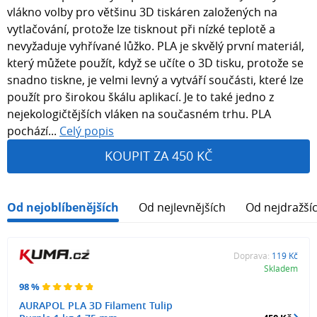
vlákno volby pro většinu 3D tiskáren založených na
vytlačování, protože lze tisknout při nízké teplotě a
nevyžaduje vyhřívané lůžko. PLA je skvělý první materiál,
který můžete použít, když se učíte o 3D tisku, protože se
snadno tiskne, je velmi levný a vytváří součásti, které lze
použít pro širokou škálu aplikací. Je to také jedno z
nejekologičtějších vláken na současném trhu. PLA
pochází...
Celý popis
KOUPIT ZA 450 KČ
Od nejoblíbenějších
Od nejlevnějších
Od nejdražší
Doprava:
119 Kč
Skladem
98 %
AURAPOL PLA 3D Filament Tulip