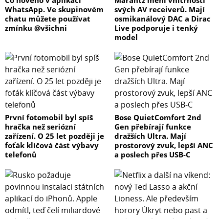
Co nového v aplikaci
Marantz mění vnitřnosti
WhatsApp. Ve skupinovém
svých AV receiverů. Mají
chatu můžete používat
osmikanálový DAC a Dirac
zmínku @všichni
Live podporuje i tenký
model
První fotomobil byl spíš
Bose QuietComfort 2nd
hračka než seriózní
Gen přebírají funkce
zařízení. O 25 let později je
dražších Ultra. Mají
foťák klíčová část výbavy
prostorový zvuk, lepší ANC
telefonů
a poslech přes USB-C