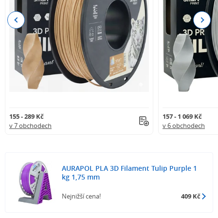
Neobsahuje recyklát ani jiné nežádoucí příměsi.
Previous
Next
155 - 289 Kč
157 - 1 069 Kč
v 7 obchodech
v 6 obchodech
AURAPOL PLA 3D Filament Tulip Purple 1
kg 1,75 mm
Nejnižší cena!
409 Kč