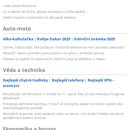
video Alena Mihulová
Co si zabalit do kufru, abyste na (nejen) u moře zazářily...
Salát s koprem a dresinkem ze zakysané smetany
Auto-moto
Alko-kalkulačka
Rallye Dakar 2025
Dálniční známka 2025
Výhřev, čidla a stačí, říká průzkum. Pokročilá elektronika není prioritou zákazníků
MotoGP: Martin proměnil pole position ve výhru v britském sprintu
Câmara se vyjádřil ke spekulacím, které ho pojí se sedačkou u Haasu
Věda a technika
Nejlepší chytré hodinky
Nejlepší telefony
Nejlepší VPN –
srovnání
Aktualizujte své Windows 11 Insider do 11. srpna. Pak už vám nebudou fungovat
aktualizace
Pokračuje záchrana Starshipu. V moři už dva týdny plave monstrum vysoké jako
sedmnáctipatrový panelák
Normálně za peníze, dnes zadarmo nebo se slevou: Univerzální čtečka, cloudová
peněženka a karetní survival
Ekonomika a byznys