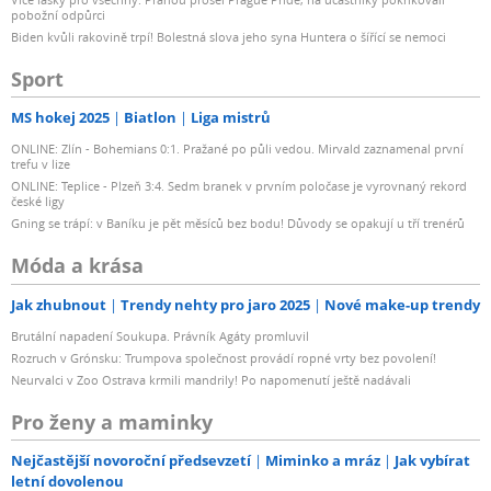
pobožní odpůrci
Biden kvůli rakovině trpí! Bolestná slova jeho syna Huntera o šířící se nemoci
Sport
MS hokej 2025
Biatlon
Liga mistrů
ONLINE: Zlín - Bohemians 0:1. Pražané po půli vedou. Mirvald zaznamenal první
trefu v lize
ONLINE: Teplice - Plzeň 3:4. Sedm branek v prvním poločase je vyrovnaný rekord
české ligy
Gning se trápí: v Baníku je pět měsíců bez bodu! Důvody se opakují u tří trenérů
Móda a krása
Jak zhubnout
Trendy nehty pro jaro 2025
Nové make-up trendy
Brutální napadení Soukupa. Právník Agáty promluvil
Rozruch v Grónsku: Trumpova společnost provádí ropné vrty bez povolení!
Neurvalci v Zoo Ostrava krmili mandrily! Po napomenutí ještě nadávali
Pro ženy a maminky
Nejčastější novoroční předsevzetí
Miminko a mráz
Jak vybírat
letní dovolenou