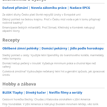
Daňové přiznání
Novela zákoníku práce
Nadace EPCG
Za státní dluhy Česko platí čtvrté nejvyšší úroky v Evropské unii
Děsivý pohled na českou krajinu. Proč v Česku mizí voda a jak k tomu přispívají
rodinné bazény?
Emancipace českých miliardářů. Proč Strnad, Křetínský a Komárek nakupují
západní ikony
Recepty
Oblíbené zimní polévky
Domácí pekárny
Jídlo podle horoskopu
Sladký poklad u cesty: Využijte letní špendlíky do tvarohového koláče, marmelády
nebo kompotu
Domácí kečup pečený v troubě: Vyžaduje minimum práce a chutná lépe než
vařený
Cuketová zmrzlina? Vyzkoušejte nečekaný letní hit a geniální způsob, jak zpracovat
úrodu
Hobby a zábava
BLESK Tlapky
Divoký kačer
Netflix filmy a seriály
Cestovní horečka šlechty: Chuďas z Klatovska otrokářem v Jižní Americe
Filip Vondrášek: V Jižní Americe si lidé plují životem mnohem lehčeji, věci tolik