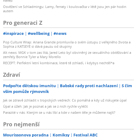
neřeší
Osvěžení ve Schladmingu: Lamy, ferraty i koulovačka v létě jsou jen pár hodin
autem
Pro generaci Z
#inspirace
#wellbeing
#news
Pop Culture Wrap: Ariana Grande promluvila o svém ústupu z veřejného života a
Sophia z KATSEYE si dává pauzu od skupiny
Alt news: MGK v tom zas lítá, Jared Leto byl obviněný ze sexuálního obtěžování a
zemřely Bonnie Tyler a Mary Morello
RECEPT: Perfektní letní kombinace, které tě zchladí, i kdybys nechtěl*a
Zdraví
Podpořte dětskou imunitu
Babské rady proti nachlazení
S čím
vším pomůže rýmovník
Jak se zdravě zchladit v tropických vedrech: Co pomáhá a kdy už riskujete úpal
Úpal a úžeh: Jak je poznat a jak se z nich rychle vyléčit
Parazité v nás: Kterým se u nás líbí a kde v našem těle je můžeme najít?
Pro nejmenší
Mourissonova poradna
Komiksy
Festival ABC