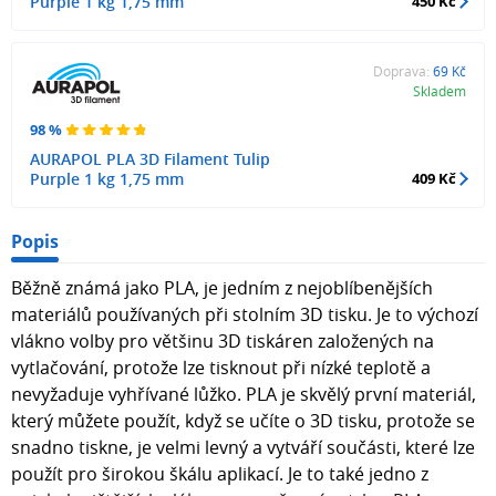
Purple 1 kg 1,75 mm
450 Kč
Doprava:
69 Kč
Skladem
98 %
AURAPOL PLA 3D Filament Tulip
Purple 1 kg 1,75 mm
409 Kč
Popis
Běžně známá jako PLA, je jedním z nejoblíbenějších
materiálů používaných při stolním 3D tisku. Je to výchozí
vlákno volby pro většinu 3D tiskáren založených na
vytlačování, protože lze tisknout při nízké teplotě a
nevyžaduje vyhřívané lůžko. PLA je skvělý první materiál,
který můžete použít, když se učíte o 3D tisku, protože se
snadno tiskne, je velmi levný a vytváří součásti, které lze
použít pro širokou škálu aplikací. Je to také jedno z