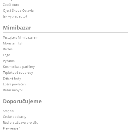
Zboží Auto
Ojetá Škoda Octavia
Jak vybrat auto?
Mimibazar
Testujte s Mimibazarem
Monster High
Barbie
Lego
Pyžama
Kosmetika a parfémy
Teplákové soupravy
Dětské boty
Ložní povlečení
Bazar nábytku
Doporučujeme
Starjob
České podcasty
Rádio a zábava pro děti
Frekvence 1