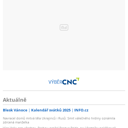
VÝBĚR
Aktuálně
Blesk Vánoce
Kalendář svátků 2025
INFO.cz
Navracel domů mrtvá těla Ukrajinců i Rusů: Smrt válečného hrdiny oznámila
zdrcená manželka
Více lásky pro všechny. Prahou prošel Prague Pride, na účastníky pokřikovali