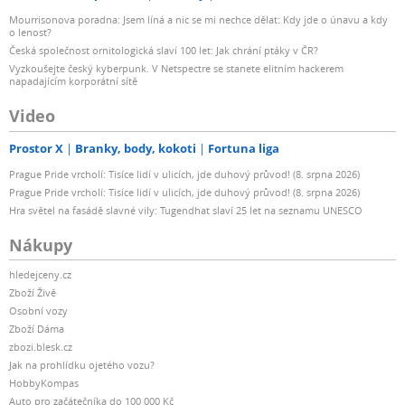
Mourrisonova poradna: Jsem líná a nic se mi nechce dělat: Kdy jde o únavu a kdy
o lenost?
Česká společnost ornitologická slaví 100 let: Jak chrání ptáky v ČR?
Vyzkoušejte český kyberpunk. V Netspectre se stanete elitním hackerem
napadajícím korporátní sítě
Video
Prostor X
Branky, body, kokoti
Fortuna liga
Prague Pride vrcholí: Tisíce lidí v ulicích, jde duhový průvod! (8. srpna 2026)
Prague Pride vrcholí: Tisíce lidí v ulicích, jde duhový průvod! (8. srpna 2026)
Hra světel na fasádě slavné vily: Tugendhat slaví 25 let na seznamu UNESCO
Nákupy
hledejceny.cz
Zboží Živě
Osobní vozy
Zboží Dáma
zbozi.blesk.cz
Jak na prohlídku ojetého vozu?
HobbyKompas
Auto pro začátečníka do 100 000 Kč