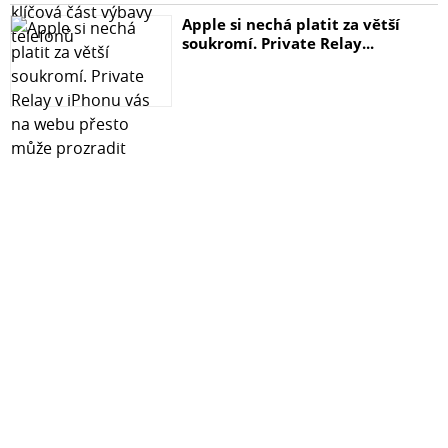
Apple si nechá platit za větší
- robustní konstrukce MDF
soukromí. Private Relay...
- povrchová úprava černá dýha
#ShowMore#
CLA-Sub je aktivní studiový subwoofer určený pro
přesné monitorování a rozšíření basového pásma v
profesionálních i domácích studiích. Je ideální pro
všechny aplikace, kde je vyžadována kontrolovaná a
věrná reprodukce hlubokých frekvencí.
použití
Variabilní nastavení propustí, možnost volby směru
vyzařování podle fyzického natočení a vysoký výkon
zajišťují využití v produkčních, postprodukčních a
masteringových studiích i domácích kinech.