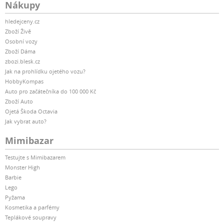
Nákupy
hledejceny.cz
Zboží Živě
Osobní vozy
Zboží Dáma
zbozi.blesk.cz
Jak na prohlídku ojetého vozu?
HobbyKompas
Auto pro začátečníka do 100 000 Kč
Zboží Auto
Ojetá Škoda Octavia
Jak vybrat auto?
Mimibazar
Testujte s Mimibazarem
Monster High
Barbie
Lego
Pyžama
Kosmetika a parfémy
Teplákové soupravy