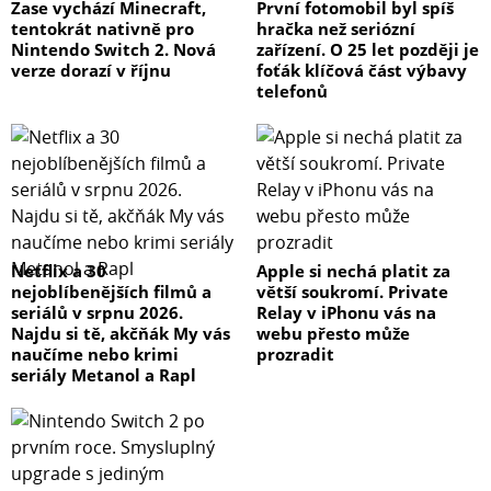
- frekvenční rozsah: 25–180 Hz
Zase vychází Minecraft,
První fotomobil byl spíš
tentokrát nativně pro
hračka než seriózní
Nintendo Switch 2. Nová
zařízení. O 25 let později je
- max. akustický tlak SPL: ≥ 116 dB
verze dorazí v říjnu
foťák klíčová část výbavy
telefonů
- měnič:
průměr: 10″
- průměr cívky: 2″
- materiál membrány: tužený papír
Netflix a 30
Apple si nechá platit za
nejoblíbenějších filmů a
větší soukromí. Private
seriálů v srpnu 2026.
Relay v iPhonu vás na
- pružné okraje membrány: butylová guma
Najdu si tě, akčňák My vás
webu přesto může
naučíme nebo krimi
prozradit
- magnet: duální ferit
seriály Metanol a Rapl
- připojení:
vstup: symetrický XLR/TRS combojack