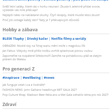
Svěží letní saláty, které vás v horku neunaví: Zkuste k zelenině přidat ovoce,
výsledek vás mile překvapí!
Nejlepší nálev na nakládané okurky: Čtyři recepty, které musíte letos zkusit!
Proč jíst cottage každý den? Tady je 7 překvapivých důvodů
Hobby a zábava
BLESK Tlapky
Divoký kačer
Netflix filmy a seriály
OBRAZEM: Modré slzy na Tchaj-wanu mění moře v magickou říši
Jan Faltus: Vždycky mně přišlo trošku zvrhlé splachovat pitnou vodou
Zapomeňte na rozpálené Středomoří! Zamiřte na pohádkovou pláž se zlatým
pískem do Walesu
Pro generaci Z
#inspirace
#wellbeing
#news
Jak funguje vztah Lva a Vodnáře?
FASHION NEWS: John Galliano headlinuje MET GALA 2027
Pop Culture Wrap: Madison Beer řekla ano a Met Gala odhalilo téma pro rok 2027!
Zdraví