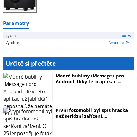
nežádoucí rezonance.
- studiový subwoofer
Parametry
- výkon 300 W
Výkon
300 W
Výrobce
Avantone Pro
- duální magnetický měnič
- 10" papírová membrána
Určitě si přečtěte
- symetrické vstupy XLR/TRS
Modré bubliny iMessage i pro
Android. Díky této aplikaci...
- přepínatelná fáze
- nastavitelná dolní propust
První fotomobil byl spíš hračka
než seriózní zařízení....
- dvoupolohová horní propust (pouze Thru)
- úsporný režim a možnost footswitche