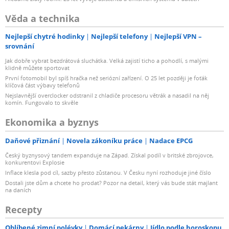
Věda a technika
Nejlepší chytré hodinky
Nejlepší telefony
Nejlepší VPN –
srovnání
Jak dobře vybrat bezdrátová sluchátka. Velká zajistí ticho a pohodlí, s malými
klidně můžete sportovat
První fotomobil byl spíš hračka než seriózní zařízení. O 25 let později je foťák
klíčová část výbavy telefonů
Nejslavnější overclocker odstranil z chladiče procesoru větrák a nasadil na něj
komín. Fungovalo to skvěle
Ekonomika a byznys
Daňové přiznání
Novela zákoníku práce
Nadace EPCG
Český byznysový tandem expanduje na Západ. Získal podíl v britské zbrojovce,
konkurentovi Explosie
Inflace klesla pod cíl, sazby přesto zůstanou. V Česku nyní rozhoduje jiné číslo
Dostali jste dům a chcete ho prodat? Pozor na detail, který vás bude stát majlant
na daních
Recepty
Oblíbené zimní polévky
Domácí pekárny
Jídlo podle horoskopu