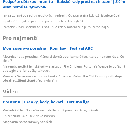
Podpořte dětskou imunitu
Babské rady proti nachlazení
S čím
vším pomůže rýmovník
Jak se zdravě zchladit v tropických vedrech: Co pomáhá a kdy už riskujete úpal
Úpal a úžeh: Jak je poznat a jak se z nich rychle vyléčit
Parazité v nás: Kterým se u nás líbí a kde v našem těle je můžeme najít?
Pro nejmenší
Mourissonova poradna
Komiksy
Festival ABC
Mourrisonova poradna: Máma si domů vodí kamarádku, kterou nemám ráda. Co
dělat?
Nintendo nedělá jen skákačky a arkády. Fire Emblem: Fortune's Weave je pořádná
strategie pro fanoušky tahovek
Pomozte Salierimu začít nový život v Americe. Mafia: The Old Country odhaluje
obsah rozšíření těsně před vydáním
Video
Prostor X
Branky, body, kokoti
Fortuna liga
Poslední sklenička se Samem Neillem: Už jsem vám to vyprávěl?
Epicentrum Kalousek Nové nahrání
Meghanin narozeninový taneček