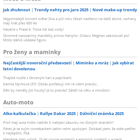
Jak zhubnout
Trendy nehty pro jaro 2025
Nové make-up trendy
Nejpomalejší koncert světa! Dva a půl roku čekali nadšenci na další akord, varhany
mají hrát přes 600 let
Havárie v Praze 6: Tisíce lidí bez vody!
Skromné narozeniny manželky prince Harryho: Oslavu Meghan sabotovali psi!
Místo dárků ukázala figuru
Pro ženy a maminky
Nejčastější novoroční předsevzetí
Miminko a mráz
Jak vybírat
letní dovolenou
Thajské nudle s červeným kari a paprikami
Kamila Nývltová (37): Občas potřebuji mít ve všem pravdu...
Děti by neměly jíst houby! Je to pravda? Záleží na věku a množství
Auto-moto
Alko-kalkulačka
Rallye Dakar 2025
Dálniční známka 2025
Proč mají auta hrdlo nádrže či nabíjecí zásuvku na různých stranách?
Pérez je se svým comebackem zatím velmi spokojen. Dokázal jsem, že stále patřím
k nejlepším, říká
Hledáme zlatý ročník: 25 let vývoje asistentů a emisních systémů v autech