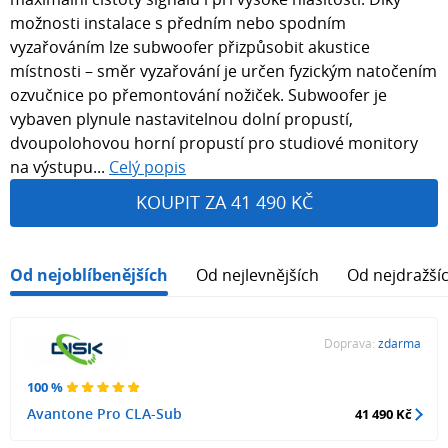
možnosti instalace s předním nebo spodním
vyzařováním lze subwoofer přizpůsobit akustice
místnosti – směr vyzařování je určen fyzickým natočením
ozvučnice po přemontování nožiček. Subwoofer je
vybaven plynule nastavitelnou dolní propustí,
dvoupolohovou horní propustí pro studiové monitory
na výstupu...
Celý popis
KOUPIT ZA 41 490 KČ
Od nejoblíbenějších
Od nejlevnějších
Od nejdražší
Doprava:
zdarma
100 %
Avantone Pro CLA-Sub
41 490 Kč