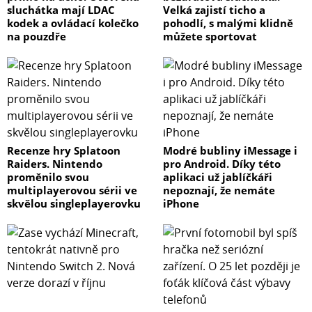
sluchátka mají LDAC
Velká zajistí ticho a
- instalace front-firing (vyzařování dopředu)
kodek a ovládací kolečko
pohodlí, s malými klidně
Nejčistší a nejpřesnější podání basů bez vlivu podlahy,
na pouzdře
můžete sportovat
ideální pro studiové aplikace, mastering nebo analytický
poslech, kde je důležitá přesná kontrola nízkých
frekvencí.
- instalace downward-firing (vyzařování k podlaze)
Zvýšený objem basů díky akustickému spojení s
podlahou (+3 dB), vhodné pro domácí kina, menší
Recenze hry Splatoon
Modré bubliny iMessage i
poslechové prostory nebo tam, kde je žádoucí silnější
Raiders. Nintendo
pro Android. Díky této
proměnilo svou
aplikaci už jablíčkáři
basová odezva.
multiplayerovou sérii ve
nepoznají, že nemáte
skvělou singleplayerovku
iPhone
vlastnosti
- typ: studiový subwoofer
- výkon: 300 W