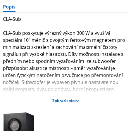
Popis
CLA-Sub
CLA-Sub poskytuje výrazný výkon 300 W a využívá
speciální 10" měnič s dvojitým feritovým magnetem pro
minimalizaci zkreslení a zachování maximální čistoty
signálu i při vysoké hlasitosti. Díky možnosti instalace s
předním nebo spodním vyzařováním lze subwoofer
přizpůsobit akustice místnosti – směr vyzařování je
určen fyzickým natočením ozvučnice po přemontování
nožiček. Subwoofer je vybaven plynule nastavitelnou
dolní propustí, dvoupolohovou horní propustí pro
studiové monitory na výstupu Thru, přepínatelnou fází,
Zobrazit více
funkcí úsporného režimu (auto-standby) a možností
dálkového ovládání pomocí footswitche. Konstrukce z
MDF s černou dýhou, antivibrační nožky a vysoká
mechanická tuhost minimalizují přenosové rušení i