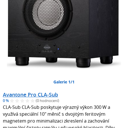
Galerie 1/1
Avantone Pro CLA-Sub
0 %
(0 hodnocení)
CLA-Sub CLA-Sub poskytuje výrazný výkon 300 W a
využívá speciální 10" měnič s dvojitým feritovým
magnetem pro minimalizaci zkreslení a zachování
maximální čistoty signálu i při vysoké hlasitosti. Díky