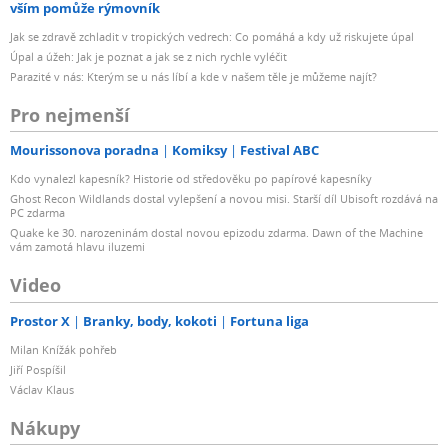
vším pomůže rýmovník
Jak se zdravě zchladit v tropických vedrech: Co pomáhá a kdy už riskujete úpal
Úpal a úžeh: Jak je poznat a jak se z nich rychle vyléčit
Parazité v nás: Kterým se u nás líbí a kde v našem těle je můžeme najít?
Pro nejmenší
Mourissonova poradna
Komiksy
Festival ABC
Kdo vynalezl kapesník? Historie od středověku po papírové kapesníky
Ghost Recon Wildlands dostal vylepšení a novou misi. Starší díl Ubisoft rozdává na
PC zdarma
Quake ke 30. narozeninám dostal novou epizodu zdarma. Dawn of the Machine
vám zamotá hlavu iluzemi
Video
Prostor X
Branky, body, kokoti
Fortuna liga
Milan Knížák pohřeb
Jiří Pospíšil
Václav Klaus
Nákupy