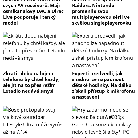
svých AV receiverů. Mají
Raiders. Nintendo
osmikanálový DAC a Dirac
proměnilo svou
Live podporuje i tenký
multiplayerovou sérii ve
model
skvělou singleplayerovku
Zkrátit dobu nabíjení
Experti předvedli, jak
telefonu by chtěl každý,
snadno lze napadnout
ale jít na to přes režim
dětské hodinky. Na dálku
Letadlo nedává smysl
získali přístup k mikrofonu
a nastavení