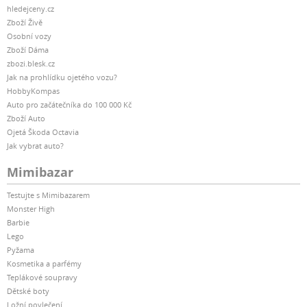
hledejceny.cz
Zboží Živě
Osobní vozy
Zboží Dáma
zbozi.blesk.cz
Jak na prohlídku ojetého vozu?
HobbyKompas
Auto pro začátečníka do 100 000 Kč
Zboží Auto
Ojetá Škoda Octavia
Jak vybrat auto?
Mimibazar
Testujte s Mimibazarem
Monster High
Barbie
Lego
Pyžama
Kosmetika a parfémy
Teplákové soupravy
Dětské boty
Ložní povlečení