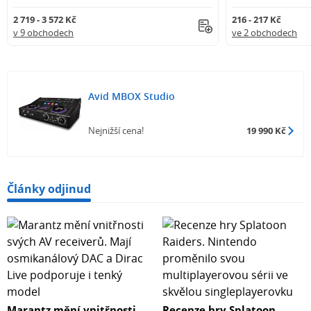
2 719 - 3 572 Kč
216 - 217 Kč
v 9 obchodech
ve 2 obchodech
Avid MBOX Studio
Nejnižší cena!
19 990 Kč
Články odjinud
Marantz mění vnitřnosti
Recenze hry Splatoon