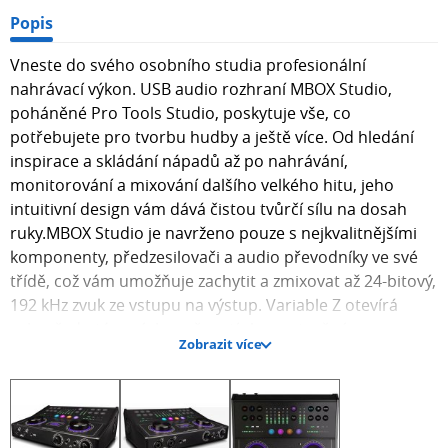
Popis
Vneste do svého osobního studia profesionální
nahrávací výkon. USB audio rozhraní MBOX Studio,
poháněné Pro Tools Studio, poskytuje vše, co
potřebujete pro tvorbu hudby a ještě více. Od hledání
inspirace a skládání nápadů až po nahrávání,
monitorování a mixování dalšího velkého hitu, jeho
intuitivní design vám dává čistou tvůrčí sílu na dosah
ruky.MBOX Studio je navrženo pouze s nejkvalitnějšími
komponenty, předzesilovači a audio převodníky ve své
třídě, což vám umožňuje zachytit a zmixovat až 24-bitový,
192 kHz zvuk ze vstupu na výstup. Variable Z otevírá
celou řadu tónových možností. A s vestavěným
Zobrazit více
ekvalizérem v reálném čase, delayem a reverbem, plus
nezávislým cue mixováním, můžete podávat své nejlepší
výkony s trackováním s nízkou latencí. Zapojte se a
hrajte ihned s Pro Tools Studio, MBOX Ignition Pack a