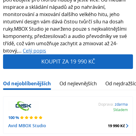
inspirace a skládání nápadů až po nahrávání,
monitorování a mixování dalšího velkého hitu, jeho
intuitivní design vám dává čistou tvůrčí sílu na dosah
ruky.MBOX Studio je navrženo pouze s nejkvalitnějšími
komponenty, předzesilovači a audio převodníky ve své
třídě, což vám umožňuje zachytit a zmixovat až 24-
bitový,...
Celý popis
KOUPIT ZA 19 990 KČ
Od nejoblíbenějších
Od nejlevnějších
Od nejdražší
Doprava:
zdarma
Skladem
100 %
Avid MBOX Studio
19 990 Kč