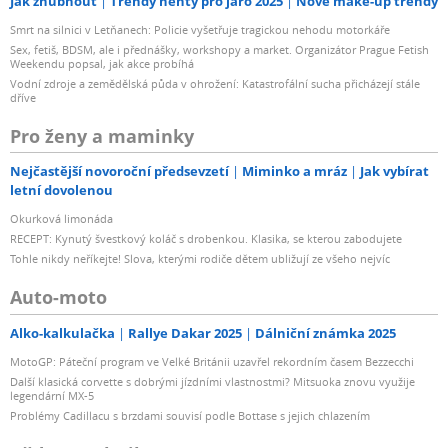
Jak zhubnout
Trendy nehty pro jaro 2025
Nové make-up trendy
Smrt na silnici v Letňanech: Policie vyšetřuje tragickou nehodu motorkáře
Sex, fetiš, BDSM, ale i přednášky, workshopy a market. Organizátor Prague Fetish
Weekendu popsal, jak akce probíhá
Vodní zdroje a zemědělská půda v ohrožení: Katastrofální sucha přicházejí stále
dříve
Pro ženy a maminky
Nejčastější novoroční předsevzetí
Miminko a mráz
Jak vybírat
letní dovolenou
Okurková limonáda
RECEPT: Kynutý švestkový koláč s drobenkou. Klasika, se kterou zabodujete
Tohle nikdy neříkejte! Slova, kterými rodiče dětem ubližují ze všeho nejvíc
Auto-moto
Alko-kalkulačka
Rallye Dakar 2025
Dálniční známka 2025
MotoGP: Páteční program ve Velké Británii uzavřel rekordním časem Bezzecchi
Další klasická corvette s dobrými jízdními vlastnostmi? Mitsuoka znovu využije
legendární MX-5
Problémy Cadillacu s brzdami souvisí podle Bottase s jejich chlazením