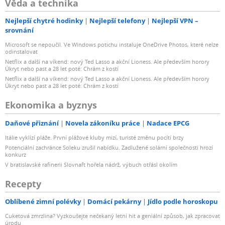
Věda a technika
Nejlepší chytré hodinky
Nejlepší telefony
Nejlepší VPN –
srovnání
Microsoft se nepoučil. Ve Windows potichu instaluje OneDrive Photos, které nelze
odinstalovat
Netflix a další na víkend: nový Ted Lasso a akční Lioness. Ale především horory
Úkryt nebo past a 28 let poté: Chrám z kostí
Netflix a další na víkend: nový Ted Lasso a akční Lioness. Ale především horory
Úkryt nebo past a 28 let poté: Chrám z kostí
Ekonomika a byznys
Daňové přiznání
Novela zákoníku práce
Nadace EPCG
Itálie vyklízí pláže. První plážové kluby mizí, turisté změnu pocítí brzy
Potenciální zachránce Soleku zrušil nabídku. Zadlužené solární společnosti hrozí
konkurz
V bratislavské rafinerii Slovnaft hořela nádrž, výbuch otřásl okolím
Recepty
Oblíbené zimní polévky
Domácí pekárny
Jídlo podle horoskopu
Cuketová zmrzlina? Vyzkoušejte nečekaný letní hit a geniální způsob, jak zpracovat
úrodu