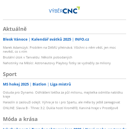
VÝBĚR
Aktuálně
Blesk Vánoce
Kalendář svátků 2025
INFO.cz
Marek Adamczyk: Problém na DAMU přetrvává. Všichni o něm vědí, jen moc
nevědí, co s ním
Brutální útok v Tanvaldu: Několik pobodaných
Nahotinky na Měsíci: Astronautovy Playboy fotky se vydražily za miliony
Sport
MS hokej 2025
Biatlon
Liga mistrů
Ostuda pro Dynamo. Odhlášení béčka za půl milionu, majitelka odmítla nabídku
kraje
Haraslín si zaslouží odejít. Výhra je to i pro Spartu, ale měla by ještě zareagovat
ONLINE: Slavia B - Třinec 3:2. Dukla hostí Kroměříž, Karviná hraje v Prostějově
Móda a krása