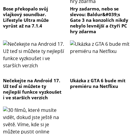
Bose překopalo svůj
Hry zadarmo, nebo se
vlajkový soundbar.
slevou: Baldur&#039;s
Lifestyle Ultra může
Gate 3 na konzolích nikdy
vyrůst až na 7.1.4
nebylo levnější a čtyři PC
hry zdarma
Nečekejte na Android 17.
Ukázka z GTA 6 bude mít
Už teď si můžete ty
premiéru na Netflixu
nejlepší funkce vyzkoušet
i ve starších verzích