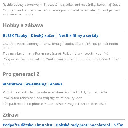
Rychlé buchty s broskvemi: 5 receptů na sladké letní moučníky, které mají šťávu
Oopsie bread: Proteinové pečivo lehké jako obláček zvládnete připravit jen ze 3
surovin a bez mouky
Hobby a zábava
BLESK Tlapky
Divoký kačer
Netflix filmy a seriály
Osvěžení ve Schladmingu: Lamy, ferraty i koulovačka v létě jsou jen pár hodin
autem
Tipy na víkend: Harry Potter na výstavě! Folklor, bitvy i setkání vodníků
Přibývá paniky na dovolené: Vnuka paní Soni v hotelu poštípaly štěnice! Lékaři
varují
Pro generaci Z
#inspirace
#wellbeing
#news
RECEPT: Perfektní letní kombinace, které tě zchladí, i kdybys nechtěl*a
Proč každá generace hledá svůj signature beauty look
Září patří módě: Co přinese Mercedes-Benz Prague Fashion Week SS27
Zdraví
Podpořte dětskou imunitu
Babské rady proti nachlazení
S čím