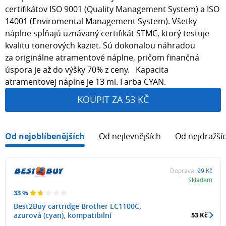
certifikátov ISO 9001 (Quality Management System) a ISO
14001 (Enviromental Management System). Všetky
náplne spĺňajú uznávaný certifikát STMC, ktorý testuje
kvalitu tonerových kaziet. Sú dokonalou náhradou
za originálne atramentové náplne, pričom finančná
úspora je až do výšky 70% z ceny. Kapacita
atramentovej náplne je 13 ml. Farba CYAN.
KOUPIT ZA 53 KČ
Od nejoblíbenějších
Od nejlevnějších
Od nejdražší
Doprava:
99 Kč
Skladem
33 %
Best2Buy cartridge Brother LC1100C,
azurová (cyan), kompatibilní
53 Kč