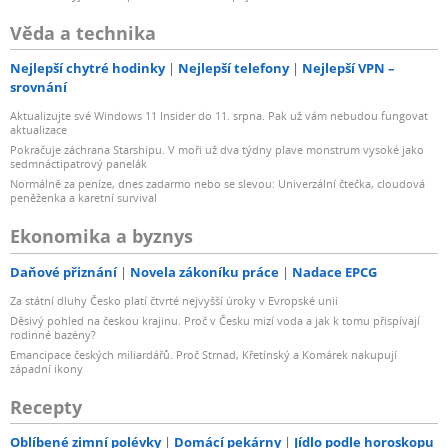
Věda a technika
Nejlepší chytré hodinky
Nejlepší telefony
Nejlepší VPN –
srovnání
Aktualizujte své Windows 11 Insider do 11. srpna. Pak už vám nebudou fungovat
aktualizace
Pokračuje záchrana Starshipu. V moři už dva týdny plave monstrum vysoké jako
sedmnáctipatrový panelák
Normálně za peníze, dnes zadarmo nebo se slevou: Univerzální čtečka, cloudová
peněženka a karetní survival
Ekonomika a byznys
Daňové přiznání
Novela zákoníku práce
Nadace EPCG
Za státní dluhy Česko platí čtvrté nejvyšší úroky v Evropské unii
Děsivý pohled na českou krajinu. Proč v Česku mizí voda a jak k tomu přispívají
rodinné bazény?
Emancipace českých miliardářů. Proč Strnad, Křetínský a Komárek nakupují
západní ikony
Recepty
Oblíbené zimní polévky
Domácí pekárny
Jídlo podle horoskopu