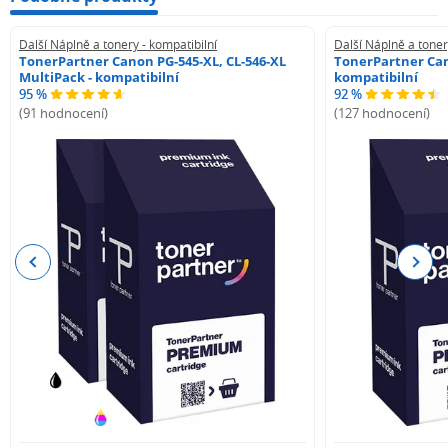
Další Náplně a tonery - kompatibilní
Další Náplně a toner
TonerPartner Canon PG-545-XL, CL-546-XL
TonerPartner Can
MultiPack - kompatibilní
kompatibilní
95 %
92 %
(91 hodnocení)
(127 hodnocení)
Previous
Next