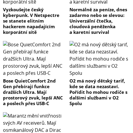
Vyzkoušejte český
Normálně za peníze, dnes
kyberpunk. V Netspectre
zadarmo nebo se slevou:
se stanete elitním
Univerzální čtečka,
hackerem napadajícím
cloudová peněženka
korporátní sítě
a karetní survival
Bose QuietComfort 2nd
O2 má nový dětský tarif,
Gen přebírají funkce
kde se data nezastaví.
dražších Ultra. Mají
Pořídit ho mohou rodiče s
prostorový zvuk, lepší ANC
dalšími službami v O2
a poslech přes USB-C
Spolu