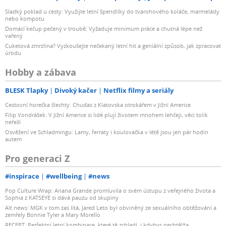
Sladký poklad u cesty: Využijte letní špendlíky do tvarohového koláče, marmelády
nebo kompotu
Domácí kečup pečený v troubě: Vyžaduje minimum práce a chutná lépe než
vařený
Cuketová zmrzlina? Vyzkoušejte nečekaný letní hit a geniální způsob, jak zpracovat
úrodu
Hobby a zábava
BLESK Tlapky
Divoký kačer
Netflix filmy a seriály
Cestovní horečka šlechty: Chuďas z Klatovska otrokářem v Jižní Americe
Filip Vondrášek: V Jižní Americe si lidé plují životem mnohem lehčeji, věci tolik
neřeší
Osvěžení ve Schladmingu: Lamy, ferraty i koulovačka v létě jsou jen pár hodin
autem
Pro generaci Z
#inspirace
#wellbeing
#news
Pop Culture Wrap: Ariana Grande promluvila o svém ústupu z veřejného života a
Sophia z KATSEYE si dává pauzu od skupiny
Alt news: MGK v tom zas lítá, Jared Leto byl obviněný ze sexuálního obtěžování a
zemřely Bonnie Tyler a Mary Morello
RECEPT: Perfektní letní kombinace, které tě zchladí, i kdybys nechtěl*a