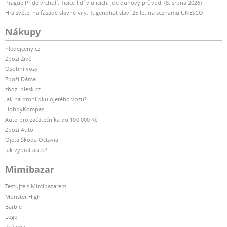
Prague Pride vrcholí: Tisíce lidí v ulicích, jde duhový průvod! (8. srpna 2026)
Hra světel na fasádě slavné vily: Tugendhat slaví 25 let na seznamu UNESCO
Nákupy
hledejceny.cz
Zboží Živě
Osobní vozy
Zboží Dáma
zbozi.blesk.cz
Jak na prohlídku ojetého vozu?
HobbyKompas
Auto pro začátečníka do 100 000 Kč
Zboží Auto
Ojetá Škoda Octavia
Jak vybrat auto?
Mimibazar
Testujte s Mimibazarem
Monster High
Barbie
Lego
Pyžama