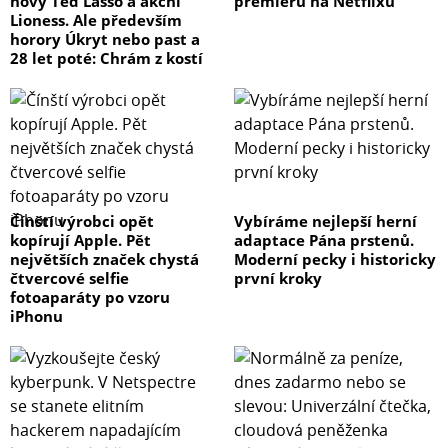
nový Ted Lasso a akční
premiéru na Netflixu
Lioness. Ale především
horory Úkryt nebo past a
28 let poté: Chrám z kostí
Čínští výrobci opět
Vybíráme nejlepší herní
kopírují Apple. Pět
adaptace Pána prstenů.
největších značek chystá
Moderní pecky i historicky
čtvercové selfie
první kroky
fotoaparáty po vzoru
iPhonu