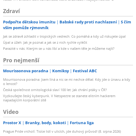
Zdraví
Podpořte dětskou imunitu
Babské rady proti nachlazení
S čím
vším pomůže rýmovník
Jak se zdravě zchladit v tropických vedrech: Co pomáhá a kdy už riskujete úpal
Úpal a úžeh: Jak je poznat a jak se z nich rychle vyléčit
Parazité v nás: Kterým se u nás líbí a kde v našem těle je můžeme najít?
Pro nejmenší
Mourissonova poradna
Komiksy
Festival ABC
Mourrisonova poradna: Jsem líná a nic se mi nechce dělat: Kdy jde o únavu a kdy
o lenost?
Česká společnost ornitologická slaví 100 let: Jak chrání ptáky v ČR?
Vyzkoušejte český kyberpunk. V Netspectre se stanete elitním hackerem
napadajícím korporátní sítě
Video
Prostor X
Branky, body, kokoti
Fortuna liga
Prague Pride vrcholí: Tisíce lidí v ulicích, jde duhový průvod! (8. srpna 2026)