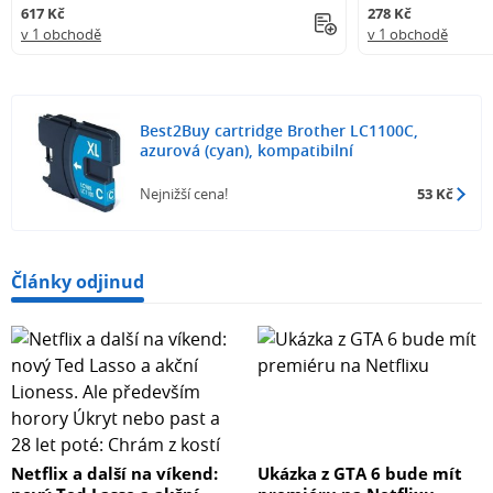
617 Kč
278 Kč
v 1 obchodě
v 1 obchodě
Best2Buy cartridge Brother LC1100C,
azurová (cyan), kompatibilní
Nejnižší cena!
53 Kč
Články odjinud
Netflix a další na víkend:
Ukázka z GTA 6 bude mít