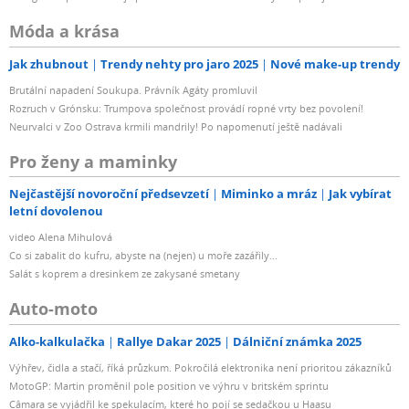
Móda a krása
Jak zhubnout
Trendy nehty pro jaro 2025
Nové make-up trendy
Brutální napadení Soukupa. Právník Agáty promluvil
Rozruch v Grónsku: Trumpova společnost provádí ropné vrty bez povolení!
Neurvalci v Zoo Ostrava krmili mandrily! Po napomenutí ještě nadávali
Pro ženy a maminky
Nejčastější novoroční předsevzetí
Miminko a mráz
Jak vybírat
letní dovolenou
video Alena Mihulová
Co si zabalit do kufru, abyste na (nejen) u moře zazářily...
Salát s koprem a dresinkem ze zakysané smetany
Auto-moto
Alko-kalkulačka
Rallye Dakar 2025
Dálniční známka 2025
Výhřev, čidla a stačí, říká průzkum. Pokročilá elektronika není prioritou zákazníků
MotoGP: Martin proměnil pole position ve výhru v britském sprintu
Câmara se vyjádřil ke spekulacím, které ho pojí se sedačkou u Haasu