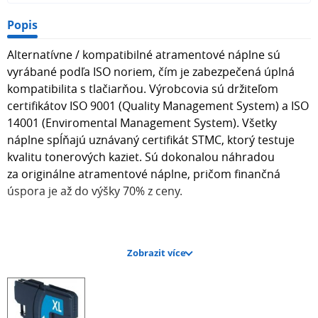
Popis
Alternatívne / kompatibilné atramentové náplne sú
vyrábané podľa ISO noriem, čím je zabezpečená úplná
kompatibilita s tlačiarňou. Výrobcovia sú držiteľom
certifikátov ISO 9001 (Quality Management System) a ISO
14001 (Enviromental Management System). Všetky
náplne spĺňajú uznávaný certifikát STMC, ktorý testuje
kvalitu tonerových kaziet. Sú dokonalou náhradou
za originálne atramentové náplne, pričom finančná
úspora je až do výšky 70% z ceny.
Zobrazit více
Kapacita atramentovej náplne je 13 ml.
Farba CYAN.