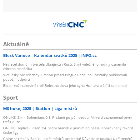
VÝBĚR
Aktuálně
Blesk Vánoce
Kalendář svátků 2025
INFO.cz
Navracel domů mrtvá těla Ukrajinců i Rusů: Smrt válečného hrdiny oznámila
zdrcená manželka
Více lásky pro všechny. Prahou prošel Prague Pride, na účastníky pokřikovali
pobožní odpůrci
Biden kvůli rakovině trpí! Bolestná slova jeho syna Huntera o šířící se nemoci
Sport
MS hokej 2025
Biatlon
Liga mistrů
ONLINE: Zlín - Bohemians 0:1. Pražané po půli vedou. Mirvald zaznamenal první
trefu v lize
ONLINE: Teplice - Plzeň 3:4. Sedm branek v prvním poločase je vyrovnaný rekord
české ligy
Gning se trápí: v Baníku je pět měsíců bez bodu! Důvody se opakují u tří trenérů