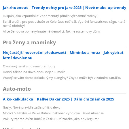
Jak zhubnout
Trendy nehty pro jaro 2025
Nové make-up trendy
Tulipán jako vzpomínka: Zapomenutý příběh významné rodiny!
Seriál zrušili, pro posluchače se Kolo času točí dál. Vypráví fantastickou ságu, která
nemá obdoby!
Alice Bendová po nevyhnutelné demolici: Takhle roste nový dům!
Pro ženy a maminky
Nejčastější novoroční předsevzetí
Miminko a mráz
Jak vybírat
letní dovolenou
Okurkový salát s novými brambory
Dobrý základ na dovolenou nejen u moře...
Vracejí se vám doma dokola rýmy a angíny? Chyba může být v zubním kartáčku
Auto-moto
Alko-kalkulačka
Rallye Dakar 2025
Dálniční známka 2025
Gasly: Nová pravidla zašla příliš daleko
Moto3: Vítězství ve Velké Británii nakonec vybojoval David Almansa
Pokuty zahraničních řidičů v Česku: Cizí značka jako privilegium?