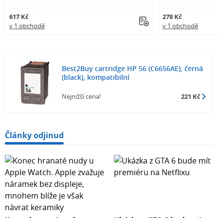
617 Kč
278 Kč
v 1 obchodě
v 1 obchodě
Best2Buy cartridge HP 56 (C6656AE), černá
(black), kompatibilní
Nejnižší cena!
221 Kč
Články odjinud