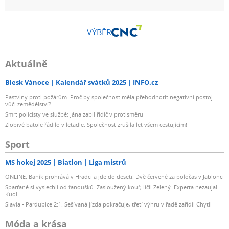
VÝBĚR
Aktuálně
Blesk Vánoce
Kalendář svátků 2025
INFO.cz
Pastviny proti požárům. Proč by společnost měla přehodnotit negativní postoj
vůči zemědělství?
Smrt policisty ve službě: Jána zabil řidič v protisměru
Zlobivé batole řádilo v letadle: Společnost zrušila let všem cestujícím!
Sport
MS hokej 2025
Biatlon
Liga mistrů
ONLINE: Baník prohrává v Hradci a jde do deseti! Dvě červené za poločas v Jablonci
Sparťané si vyslechli od fanoušků. Zasloužený kouř, líčil Zelený. Experta nezaujal
Kuol
Slavia - Pardubice 2:1. Sešívaná jízda pokračuje, třetí výhru v řadě zařídil Chytil
Móda a krása