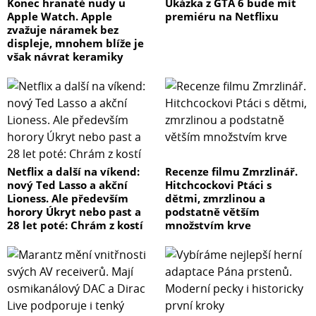
Konec hranaté nudy u
Ukázka z GTA 6 bude mít
Apple Watch. Apple
premiéru na Netflixu
zvažuje náramek bez
displeje, mnohem blíže je
však návrat keramiky
Netflix a další na víkend:
Recenze filmu Zmrzlinář.
nový Ted Lasso a akční
Hitchcockovi Ptáci s
Lioness. Ale především
dětmi, zmrzlinou a
horory Úkryt nebo past a
podstatně větším
28 let poté: Chrám z kostí
množstvím krve