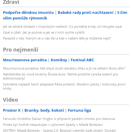
Zdraví
Podpořte dětskou imunitu
Babské rady proti nachlazení
S čím
vším pomůže rýmovník
Jak se zdravě zchladit v tropických vedrech: Co pomáhá a kdy už riskujete úpal
Úpal a úžeh: Jak je poznat a jak se z nich rychle vyléčit
Parazité v nás: Kterým se u nás líbí a kde v našem těle je můžeme najít?
Pro nejmenší
Mourissonova poradna
Komiksy
Festival ABC
Mourrisonova poradna: Má smysl zrušit devátou třídu a jít na střední školu dřív?
Nahlédněte do nové továrny Škoda Auto: Takhle probíhá výroba baterií pro
elektromobily!
Vybíráme nejlepší herní adaptace Pána prstenů. Moderní pecky i historicky první
kroky
Video
Prostor X
Branky, body, kokoti
Fortuna liga
Fanoušci čínského Dalian Yingbo si připravili parádní choreo pro Stanciua
Priske byl hodně nespokojen s výkonem Sparty v Mladé Boleslavi
SESTŘIH: Mladá Boleslav - Sparta 2:0. Bezzubí Letenští opět ztratili. Domácí