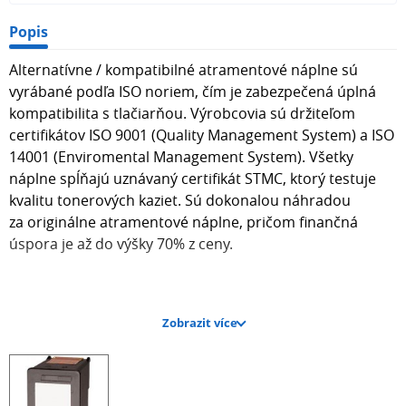
Popis
Alternatívne / kompatibilné atramentové náplne sú
vyrábané podľa ISO noriem, čím je zabezpečená úplná
kompatibilita s tlačiarňou. Výrobcovia sú držiteľom
certifikátov ISO 9001 (Quality Management System) a ISO
14001 (Enviromental Management System). Všetky
náplne spĺňajú uznávaný certifikát STMC, ktorý testuje
kvalitu tonerových kaziet. Sú dokonalou náhradou
za originálne atramentové náplne, pričom finančná
úspora je až do výšky 70% z ceny.
Zobrazit více
Kapacita atramentovej náplne je 23 ml.
Farba BLACK.