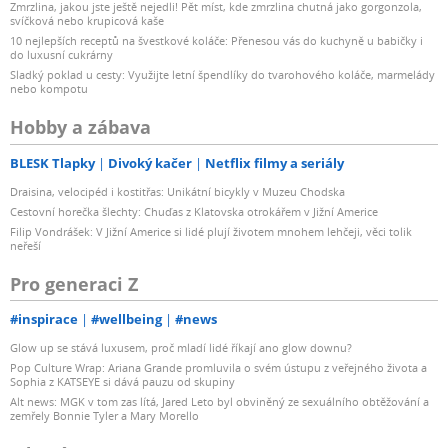
Zmrzlina, jakou jste ještě nejedli! Pět míst, kde zmrzlina chutná jako gorgonzola,
svíčková nebo krupicová kaše
10 nejlepších receptů na švestkové koláče: Přenesou vás do kuchyně u babičky i
do luxusní cukrárny
Sladký poklad u cesty: Využijte letní špendlíky do tvarohového koláče, marmelády
nebo kompotu
Hobby a zábava
BLESK Tlapky
Divoký kačer
Netflix filmy a seriály
Draisina, velocipéd i kostitřas: Unikátní bicykly v Muzeu Chodska
Cestovní horečka šlechty: Chuďas z Klatovska otrokářem v Jižní Americe
Filip Vondrášek: V Jižní Americe si lidé plují životem mnohem lehčeji, věci tolik
neřeší
Pro generaci Z
#inspirace
#wellbeing
#news
Glow up se stává luxusem, proč mladí lidé říkají ano glow downu?
Pop Culture Wrap: Ariana Grande promluvila o svém ústupu z veřejného života a
Sophia z KATSEYE si dává pauzu od skupiny
Alt news: MGK v tom zas lítá, Jared Leto byl obviněný ze sexuálního obtěžování a
zemřely Bonnie Tyler a Mary Morello