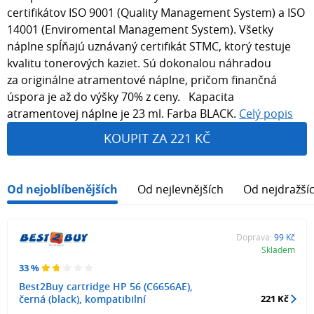
certifikátov ISO 9001 (Quality Management System) a ISO
14001 (Enviromental Management System). Všetky
náplne spĺňajú uznávaný certifikát STMC, ktorý testuje
kvalitu tonerových kaziet. Sú dokonalou náhradou
za originálne atramentové náplne, pričom finančná
úspora je až do výšky 70% z ceny. Kapacita
atramentovej náplne je 23 ml. Farba BLACK.
Celý popis
KOUPIT ZA 221 KČ
Od nejoblíbenějších
Od nejlevnějších
Od nejdražší
Doprava:
99 Kč
Skladem
33 %
Best2Buy cartridge HP 56 (C6656AE),
černá (black), kompatibilní
221 Kč