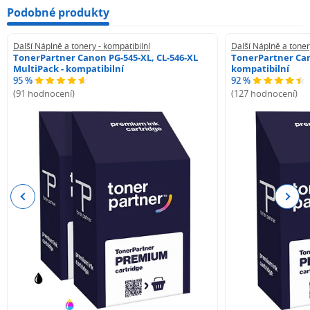
Podobné produkty
Další Náplně a tonery - kompatibilní
Další Náplně a toner
TonerPartner Canon PG-545-XL, CL-546-XL
TonerPartner Can
MultiPack - kompatibilní
kompatibilní
95 %
92 %
(91 hodnocení)
(127 hodnocení)
Previous
Next