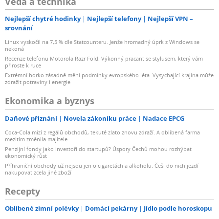
Věda a technika
Nejlepší chytré hodinky
Nejlepší telefony
Nejlepší VPN –
srovnání
Linux vyskočil na 7,5 % dle Statcounteru. Jenže hromadný úprk z Windows se
nekoná
Recenze telefonu Motorola Razr Fold. Výkonný pracant se stylusem, který vám
přiroste k ruce
Extrémní horko zásadně mění podmínky evropského léta. Vysychající krajina může
zdražit potraviny i energie
Ekonomika a byznys
Daňové přiznání
Novela zákoníku práce
Nadace EPCG
Coca-Cola mizí z regálů obchodů, tekuté zlato znovu zdraží. A oblíbená farma
mezitím změnila majitele
Penzijní fondy jako investoři do startupů? Úspory Čechů mohou rozhýbat
ekonomický růst
Příhraniční obchody už nejsou jen o cigaretách a alkoholu. Češi do nich jezdí
nakupovat zcela jiné zboží
Recepty
Oblíbené zimní polévky
Domácí pekárny
Jídlo podle horoskopu