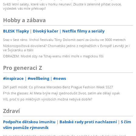
Svěží letní saláty, které vás v horku neunaví: Zkuste k zelenině přidat ovoce,
výsledek vás mile překvapí!
Hobby a zábava
BLESK Tlapky
Divoký kačer
Netflix filmy a seriály
Sraz v šest ráno. Vrchol festivalu Tóny Dolomit zazní za úsvitu ve 3000 metrech
Nízkorozpočtová dovolená? Chorvatsko jedno z nejdražších v Evropě! Levněji je i
ve Švýcarsku a Itálii
OBRAZEM: Modré slzy na Tchaj-wanu mění moře v magickou říši
Pro generaci Z
#inspirace
#wellbeing
#news
Září patří módě: Co přinese Mercedes-Benz Prague Fashion Week SS27
F*ck the glasses: AI Meta brýle mají zjednodušit život, zatím ale dělají opak
Víš, proč ti po mléčných výrobcích možná nebývá dobře?
Zdraví
Podpořte dětskou imunitu
Babské rady proti nachlazení
S čím
vším pomůže rýmovník