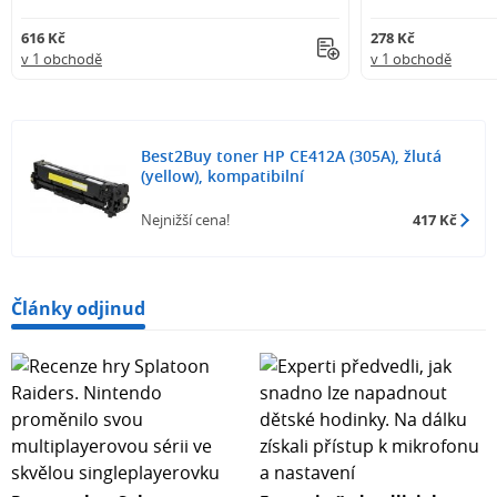
616 Kč
278 Kč
v 1 obchodě
v 1 obchodě
Best2Buy toner HP CE412A (305A), žlutá
(yellow), kompatibilní
Nejnižší cena!
417 Kč
Články odjinud