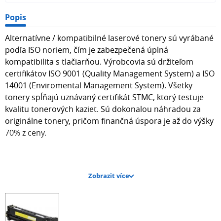
Popis
Alternatívne / kompatibilné laserové tonery sú vyrábané
podľa ISO noriem, čím je zabezpečená úplná
kompatibilita s tlačiarňou. Výrobcovia sú držiteľom
certifikátov ISO 9001 (Quality Management System) a ISO
14001 (Enviromental Management System). Všetky
tonery spĺňajú uznávaný certifikát STMC, ktorý testuje
kvalitu tonerových kaziet. Sú dokonalou náhradou za
originálne tonery, pričom finančná úspora je až do výšky
70% z ceny.
Zobrazit více
Kapacita laserového tonera je 2 600 strán pri 5% pokrytí.
Farba YELLOW.