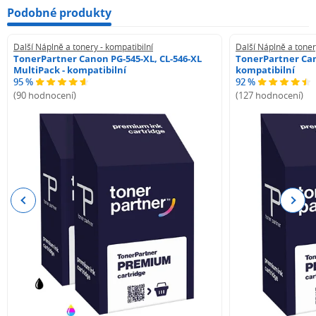
Podobné produkty
Další Náplně a tonery - kompatibilní
Další Náplně a toner
TonerPartner Canon PG-545-XL, CL-546-XL
TonerPartner Can
MultiPack - kompatibilní
kompatibilní
95 %
92 %
(90 hodnocení)
(127 hodnocení)
Previous
Next