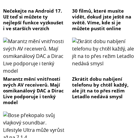
Nečekejte na Android 17.
30 filmů, které musíte
Už teď si můžete ty
vidět, dokud jste ještě na
nejlepší funkce vyzkoušet
světě. Víme, kde si je
i ve starších verzích
můžete pustit online
Marantz mění vnitřnosti
Zkrátit dobu nabíjení
svých AV receiverů. Mají
telefonu by chtěl každý,
osmikanálový DAC a Dirac
ale jít na to přes režim
Live podporuje i tenký
Letadlo nedává smysl
model