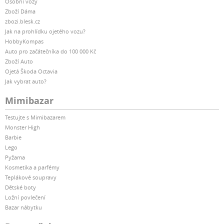
Osobní vozy
Zboží Dáma
zbozi.blesk.cz
Jak na prohlídku ojetého vozu?
HobbyKompas
Auto pro začátečníka do 100 000 Kč
Zboží Auto
Ojetá Škoda Octavia
Jak vybrat auto?
Mimibazar
Testujte s Mimibazarem
Monster High
Barbie
Lego
Pyžama
Kosmetika a parfémy
Teplákové soupravy
Dětské boty
Ložní povlečení
Bazar nábytku