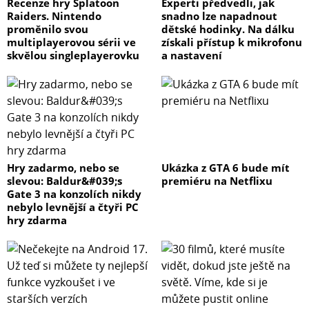
Recenze hry Splatoon
Experti předvedli, jak
Raiders. Nintendo
snadno lze napadnout
proměnilo svou
dětské hodinky. Na dálku
multiplayerovou sérii ve
získali přístup k mikrofonu
skvělou singleplayerovku
a nastavení
Hry zadarmo, nebo se
Ukázka z GTA 6 bude mít
slevou: Baldur&#039;s
premiéru na Netflixu
Gate 3 na konzolích nikdy
nebylo levnější a čtyři PC
hry zdarma