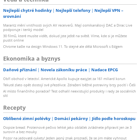
Nejlepší chytré hodinky
Nejlepší telefony
Nejlepší VPN –
srovnání
Marantz mění vnitřnosti svých AV receiverů. Mají osmikanálový DAC a Dirac Live
podporuje i tenký model
30 filmů, které musíte vidět, dokud jste ještě na světě. Víme, kde si je můžete
pustit online
Chrome kašle na design Windows 11. To stejné ale dělá Microsoft s Edgem
Ekonomika a byznys
Daňové přiznání
Novela zákoníku práce
Nadace EPCG
Obří obchod v letectví. Americké Apollo kupuje easyJet za 161 miliard korun
Tekuté zlato opět dostojí své přezdívce. Zdražení běžné potraviny brzy pocítí i Češi
AI místo finančního poradce? Test odhalil neexistující produkty i rady ze sociálních
sítí
Recepty
Oblíbené zimní polévky
Domácí pekárny
Jídlo podle horoskopu
Oopsie bread: Proteinové pečivo lehké jako obláček zvládnete připravit jen ze 3
surovin a bez mouky
Pozor na jedovaté cukety! Jeden jasný znak prozradí, že se jim máte vyhnout