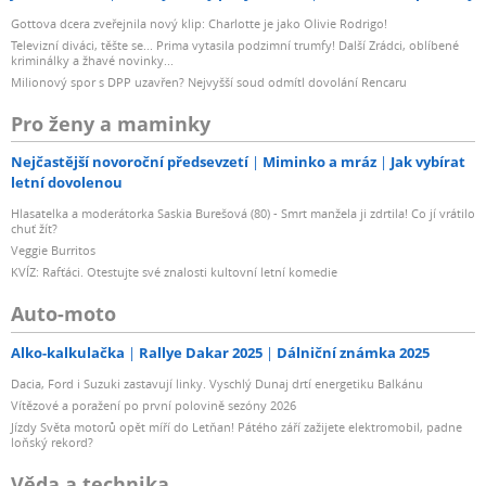
Gottova dcera zveřejnila nový klip: Charlotte je jako Olivie Rodrigo!
Televizní diváci, těšte se... Prima vytasila podzimní trumfy! Další Zrádci, oblíbené
kriminálky a žhavé novinky...
Milionový spor s DPP uzavřen? Nejvyšší soud odmítl dovolání Rencaru
Pro ženy a maminky
Nejčastější novoroční předsevzetí
Miminko a mráz
Jak vybírat
letní dovolenou
Hlasatelka a moderátorka Saskia Burešová (80) - Smrt manžela ji zdrtila! Co jí vrátilo
chuť žít?
Veggie Burritos
KVÍZ: Rafťáci. Otestujte své znalosti kultovní letní komedie
Auto-moto
Alko-kalkulačka
Rallye Dakar 2025
Dálniční známka 2025
Dacia, Ford i Suzuki zastavují linky. Vyschlý Dunaj drtí energetiku Balkánu
Vítězové a poražení po první polovině sezóny 2026
Jízdy Světa motorů opět míří do Letňan! Pátého září zažijete elektromobil, padne
loňský rekord?
Věda a technika