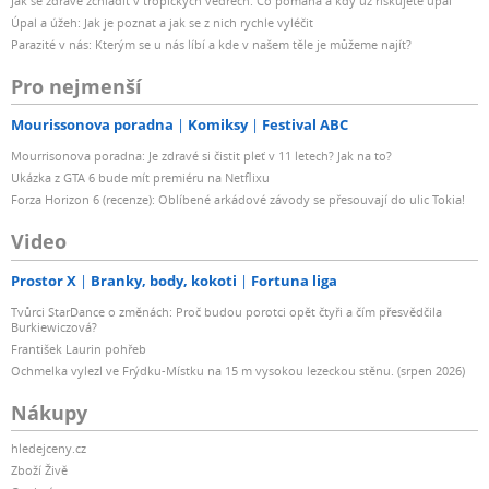
Jak se zdravě zchladit v tropických vedrech: Co pomáhá a kdy už riskujete úpal
Úpal a úžeh: Jak je poznat a jak se z nich rychle vyléčit
Parazité v nás: Kterým se u nás líbí a kde v našem těle je můžeme najít?
Pro nejmenší
Mourissonova poradna
Komiksy
Festival ABC
Mourrisonova poradna: Je zdravé si čistit pleť v 11 letech? Jak na to?
Ukázka z GTA 6 bude mít premiéru na Netflixu
Forza Horizon 6 (recenze): Oblíbené arkádové závody se přesouvají do ulic Tokia!
Video
Prostor X
Branky, body, kokoti
Fortuna liga
Tvůrci StarDance o změnách: Proč budou porotci opět čtyři a čím přesvědčila
Burkiewiczová?
František Laurin pohřeb
Ochmelka vylezl ve Frýdku-Místku na 15 m vysokou lezeckou stěnu. (srpen 2026)
Nákupy
hledejceny.cz
Zboží Živě