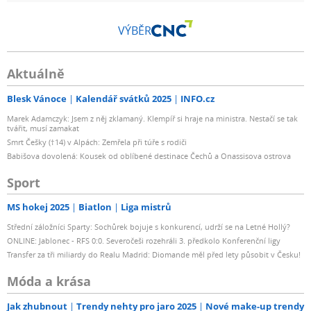
VÝBĚR
Aktuálně
Blesk Vánoce
Kalendář svátků 2025
INFO.cz
Marek Adamczyk: Jsem z něj zklamaný. Klempíř si hraje na ministra. Nestačí se tak
tvářit, musí zamakat
Smrt Češky (†14) v Alpách: Zemřela při túře s rodiči
Babišova dovolená: Kousek od oblíbené destinace Čechů a Onassisova ostrova
Sport
MS hokej 2025
Biatlon
Liga mistrů
Střední záložníci Sparty: Sochůrek bojuje s konkurencí, udrží se na Letné Hollý?
ONLINE: Jablonec - RFS 0:0. Severočeši rozehráli 3. předkolo Konferenční ligy
Transfer za tři miliardy do Realu Madrid: Diomande měl před lety působit v Česku!
Móda a krása
Jak zhubnout
Trendy nehty pro jaro 2025
Nové make-up trendy