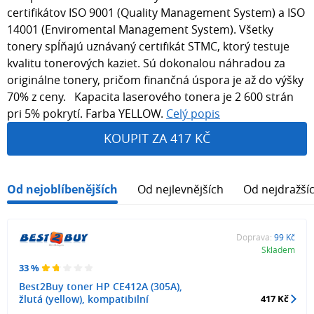
certifikátov ISO 9001 (Quality Management System) a ISO
14001 (Enviromental Management System). Všetky
tonery spĺňajú uznávaný certifikát STMC, ktorý testuje
kvalitu tonerových kaziet. Sú dokonalou náhradou za
originálne tonery, pričom finančná úspora je až do výšky
70% z ceny. Kapacita laserového tonera je 2 600 strán
pri 5% pokrytí. Farba YELLOW.
Celý popis
KOUPIT ZA 417 KČ
Od nejoblíbenějších
Od nejlevnějších
Od nejdražší
Doprava:
99 Kč
Skladem
33 %
Best2Buy toner HP CE412A (305A),
žlutá (yellow), kompatibilní
417 Kč