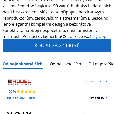
zesilovačem dodávajícím 150 wattů hlubokých, detailních
basů bez zkreslení. Můžete ho připojit k bezdrátovým
reproduktorům, zesilovačům a streamerům Bluesound.
Jeho elegantní kompaktní design a bezdrátová
konektivita nabízejí nespočet možností umístění v
místnosti. Pomocí ovládací BluOS aplikace v...
Celý popis
KOUPIT ZA 22 190 KČ
Od nejoblíbenějších
Od nejlevnějších
Od nejdražší
Doprava:
zdarma
100 %
Bluesound Pulse
22 190 Kč