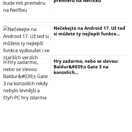
premiéru na Netflixu
Bezdrátový subwoofer Bluesound Pulse Sub+ je snadno
ovladatelný, což začíná použitím BluOS aplikace v češtině
pro nastavení a párování s libovolným přehrávačem
Nečekejte na Android 17. Už teď
Bluesound. V aplikace jsou k dispozici samostatné
si můžete ty nejlepší funkce...
ovladače hlasitosti, dělicí frekvence výhybky a fáze, které
umožňují snadno ovládat a nastavit subwoofer do
optimálních podmínek pro nejlepší poslech v daném
prostoru.
Hry zadarmo, nebo se slevou:
Baldur&#039;s Gate 3 na
konzolích...
Umístěte ho kdekoli
Bluesound Pulse Sub+ je dodávaný s magnetickými
gumovými nožičkami a držákem na zeď, které vám dají
absolutní volnost umístit ho kdekoli v místnosti.
Jednoduše ho umístěte na vhodné místo a projděte
instalační proceduru v ovládací aplikaci. Všestranný
design vám umožní umístit subwoofer za nebo vedle
jakéhokoli nábytku nebo ho položit a nechat ho zmizet