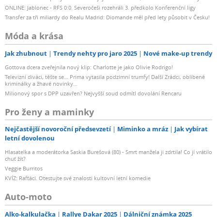
ONLINE: Jablonec - RFS 0:0. Severočeši rozehráli 3. předkolo Konferenční ligy
Transfer za tři miliardy do Realu Madrid: Diomande měl před lety působit v Česku!
Móda a krása
Jak zhubnout
Trendy nehty pro jaro 2025
Nové make-up trendy
Gottova dcera zveřejnila nový klip: Charlotte je jako Olivie Rodrigo!
Televizní diváci, těšte se... Prima vytasila podzimní trumfy! Další Zrádci, oblíbené
kriminálky a žhavé novinky...
Milionový spor s DPP uzavřen? Nejvyšší soud odmítl dovolání Rencaru
Pro ženy a maminky
Nejčastější novoroční předsevzetí
Miminko a mráz
Jak vybírat
letní dovolenou
Hlasatelka a moderátorka Saskia Burešová (80) - Smrt manžela ji zdrtila! Co jí vrátilo
chuť žít?
Veggie Burritos
KVÍZ: Rafťáci. Otestujte své znalosti kultovní letní komedie
Auto-moto
Alko-kalkulačka
Rallye Dakar 2025
Dálniční známka 2025