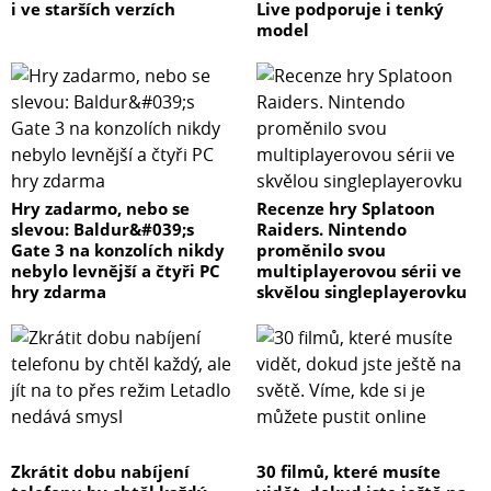
i ve starších verzích
Live podporuje i tenký
model
Hry zadarmo, nebo se
Recenze hry Splatoon
slevou: Baldur&#039;s
Raiders. Nintendo
Gate 3 na konzolích nikdy
proměnilo svou
nebylo levnější a čtyři PC
multiplayerovou sérii ve
hry zdarma
skvělou singleplayerovku
Zkrátit dobu nabíjení
30 filmů, které musíte