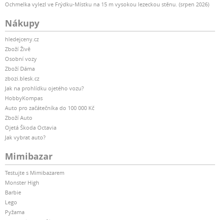
Ochmelka vylezl ve Frýdku-Místku na 15 m vysokou lezeckou stěnu. (srpen 2026)
Nákupy
hledejceny.cz
Zboží Živě
Osobní vozy
Zboží Dáma
zbozi.blesk.cz
Jak na prohlídku ojetého vozu?
HobbyKompas
Auto pro začátečníka do 100 000 Kč
Zboží Auto
Ojetá Škoda Octavia
Jak vybrat auto?
Mimibazar
Testujte s Mimibazarem
Monster High
Barbie
Lego
Pyžama