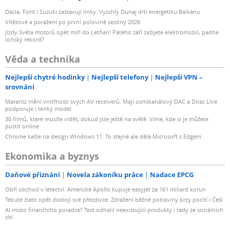
Dacia, Ford i Suzuki zastavují linky. Vyschlý Dunaj drtí energetiku Balkánu
Vítězové a poražení po první polovině sezóny 2026
Jízdy Světa motorů opět míří do Letňan! Pátého září zažijete elektromobil, padne
loňský rekord?
Věda a technika
Nejlepší chytré hodinky
Nejlepší telefony
Nejlepší VPN –
srovnání
Marantz mění vnitřnosti svých AV receiverů. Mají osmikanálový DAC a Dirac Live
podporuje i tenký model
30 filmů, které musíte vidět, dokud jste ještě na světě. Víme, kde si je můžete
pustit online
Chrome kašle na design Windows 11. To stejné ale dělá Microsoft s Edgem
Ekonomika a byznys
Daňové přiznání
Novela zákoníku práce
Nadace EPCG
Obří obchod v letectví. Americké Apollo kupuje easyJet za 161 miliard korun
Tekuté zlato opět dostojí své přezdívce. Zdražení běžné potraviny brzy pocítí i Češi
AI místo finančního poradce? Test odhalil neexistující produkty i rady ze sociálních
sítí