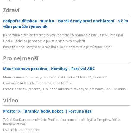
Zdraví
Podpořte dětskou imunitu
Babské rady proti nachlazení
S čím
vším pomůže rýmovník
Jak se zdravě zchladit v tropických vedrech: Co pomáhá a kdy už riskujete úpal
Úpal a úžeh: Jak je poznat a jak se z nich rychle vyléčit
Parazité v nás: Kterým se u nás líbí a kde v našem těle je můžeme najít?
Pro nejmenší
Mourissonova poradna
Komiksy
Festival ABC
Mourrisonova poradna: Je zdravé si čistit pleť v 11 letech? Jak na to?
Ukázka z GTA 6 bude mít premiéru na Netflixu
Forza Horizon 6 (recenze): Oblíbené arkádové závody se přesouvají do ulic Tokia!
Video
Prostor X
Branky, body, kokoti
Fortuna liga
Tvůrci StarDance o změnách: Proč budou porotci opět čtyři a čím přesvědčila
Burkiewiczová?
František Laurin pohřeb