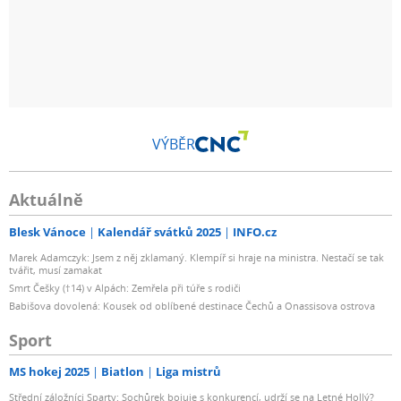
VÝBĚR
Aktuálně
Blesk Vánoce
Kalendář svátků 2025
INFO.cz
Marek Adamczyk: Jsem z něj zklamaný. Klempíř si hraje na ministra. Nestačí se tak
tvářit, musí zamakat
Smrt Češky (†14) v Alpách: Zemřela při túře s rodiči
Babišova dovolená: Kousek od oblíbené destinace Čechů a Onassisova ostrova
Sport
MS hokej 2025
Biatlon
Liga mistrů
Střední záložníci Sparty: Sochůrek bojuje s konkurencí, udrží se na Letné Hollý?