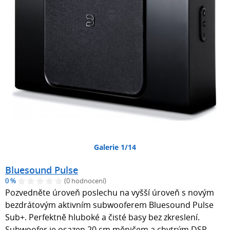
Galerie 1/14
Bluesound Pulse
0 %
(0 hodnocení)
Pozvedněte úroveň poslechu na vyšší úroveň s novým
bezdrátovým aktivním subwooferem Bluesound Pulse
Sub+. Perfektně hluboké a čisté basy bez zkreslení.
Subwoofer je osazen 20 cm měničem a chytrým DSP