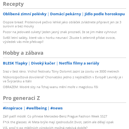
Recepty
Oblíbené zimní polévky
Domácí pekárny
Jídlo podle horoskopu
Oopsie bread: Proteinové pečivo lehké jako obláček zvládnete připravit jen ze 3
surovin a bez mouky
Pozor na jedovaté cukety! Jeden jasný znak prozradí, že se jim máte vyhnout
Svěží letní saláty, které vás v horku neunaví: Zkuste k zelenině přidat ovoce,
výsledek vás mile překvapí!
Hobby a zábava
BLESK Tlapky
Divoký kačer
Netflix filmy a seriály
Sraz v šest ráno. Vrchol festivalu Tóny Dolomit zazní za úsvitu ve 3000 metrech
Nízkorozpočtová dovolená? Chorvatsko jedno z nejdražších v Evropě! Levněji je i
ve Švýcarsku a Itálii
OBRAZEM: Modré slzy na Tchaj-wanu mění moře v magickou říši
Pro generaci Z
#inspirace
#wellbeing
#news
Září patří módě: Co přinese Mercedes-Benz Prague Fashion Week SS27
F*ck the glasses: AI Meta brýle mají zjednodušit život, zatím ale dělají opak
Víš, proč ti po mléčných výrobcích možná nebývá dobře?