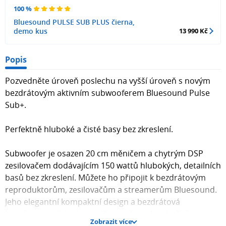
100 %
Bluesound PULSE SUB PLUS čierna,
demo kus
13 990 Kč
Popis
Pozvedněte úroveň poslechu na vyšší úroveň s novým
bezdrátovým aktivním subwooferem Bluesound Pulse
Sub+.
Perfektně hluboké a čisté basy bez zkreslení.
Subwoofer je osazen 20 cm měničem a chytrým DSP
zesilovačem dodávajícím 150 wattů hlubokých, detailních
basů bez zkreslení. Můžete ho připojit k bezdrátovým
reproduktorům, zesilovačům a streamerům Bluesound.
Jeho elegantní kompaktní design a bezdrátová
konektivita nabízejí nespočet možností umístění v
Zobrazit více
místnosti. Pomocí ovládací BluOS aplikace v češtině