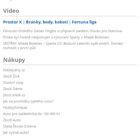
Video
Prostor X
Branky, body, kokoti
Fortuna liga
Fanoušci čínského Dalian Yingbo si připravili parádní choreo pro Stanciua
Priske byl hodně nespokojen s výkonem Sparty v Mladé Boleslavi
SESTŘIH: Mladá Boleslav - Sparta 2:0. Bezzubí Letenští opět ztratili. Domácí
rozhodli v první půli
Nákupy
hledejceny.cz
Zboží Živě
Osobní vozy
Zboží Dáma
zbozi.blesk.cz
Jak na prohlídku ojetého vozu?
HobbyKompas
Auto pro začátečníka do 100 000 Kč
Zboží Auto
Ojetá Škoda Octavia
Jak vybrat auto?