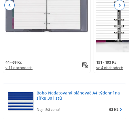
Previous
Next
44 - 69 Kč
151 - 193 Kč
v 11 obchodech
ve 4 obchodech
Bobo Nedatovaný plánovač A4 týdenní na
šířku 30 listů
Nejnižší cena!
93 Kč