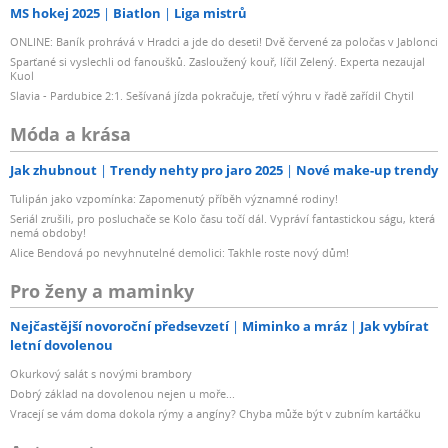
MS hokej 2025
Biatlon
Liga mistrů
ONLINE: Baník prohrává v Hradci a jde do deseti! Dvě červené za poločas v Jablonci
Sparťané si vyslechli od fanoušků. Zasloužený kouř, líčil Zelený. Experta nezaujal
Kuol
Slavia - Pardubice 2:1. Sešívaná jízda pokračuje, třetí výhru v řadě zařídil Chytil
Móda a krása
Jak zhubnout
Trendy nehty pro jaro 2025
Nové make-up trendy
Tulipán jako vzpomínka: Zapomenutý příběh významné rodiny!
Seriál zrušili, pro posluchače se Kolo času točí dál. Vypráví fantastickou ságu, která
nemá obdoby!
Alice Bendová po nevyhnutelné demolici: Takhle roste nový dům!
Pro ženy a maminky
Nejčastější novoroční předsevzetí
Miminko a mráz
Jak vybírat
letní dovolenou
Okurkový salát s novými brambory
Dobrý základ na dovolenou nejen u moře...
Vracejí se vám doma dokola rýmy a angíny? Chyba může být v zubním kartáčku