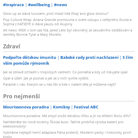
#inspirace
#wellbeing
#news
Glow up se stává luxusem, proč mladí lidé říkají ano glow downu?
Pop Culture Wrap: Ariana Grande promluvila o svém ústupu z veřejného života a
Sophia z KATSEYE si dává pauzu od skupiny
Alt news: MGK v tom zas lítá, Jared Leto byl obviněný ze sexuálního obtěžování a
zemřely Bonnie Tyler a Mary Morello
Zdraví
Podpořte dětskou imunitu
Babské rady proti nachlazení
S čím
vším pomůže rýmovník
Jak se zdravě zchladit v tropických vedrech: Co pomáhá a kdy už riskujete úpal
Úpal a úžeh: Jak je poznat a jak se z nich rychle vyléčit
Parazité v nás: Kterým se u nás líbí a kde v našem těle je můžeme najít?
Pro nejmenší
Mourissonova poradna
Komiksy
Festival ABC
Mourrisonova poradna: Má smysl zrušit devátou třídu a jít na střední školu dřív?
Nahlédněte do nové továrny Škoda Auto: Takhle probíhá výroba baterií pro
elektromobily!
Vybíráme nejlepší herní adaptace Pána prstenů. Moderní pecky i historicky první
kroky