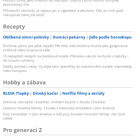
Penzijní fondy jako investoři do startupů? Úspory Čechů mohou rozhýbat
ekonomický růst
Příhraniční obchody už nejsou jen o cigaretách a alkoholu. Češi do nich jezdí
nakupovat zcela jiné zboží
Recepty
Oblíbené zimní polévky
Domácí pekárny
Jídlo podle horoskopu
Zmrzlina, jakou jste ještě nejedli! Pět míst, kde zmrzlina chutná jako gorgonzola,
svíčková nebo krupicová kaše
10 nejlepších receptů na švestkové koláče: Přenesou vás do kuchyně u babičky i
do luxusní cukrárny
Sladký poklad u cesty: Využijte letní špendlíky do tvarohového koláče, marmelády
nebo kompotu
Hobby a zábava
BLESK Tlapky
Divoký kačer
Netflix filmy a seriály
Draisina, velocipéd i kostitřas: Unikátní bicykly v Muzeu Chodska
Cestovní horečka šlechty: Chuďas z Klatovska otrokářem v Jižní Americe
Filip Vondrášek: V Jižní Americe si lidé plují životem mnohem lehčeji, věci tolik
neřeší
Pro generaci Z