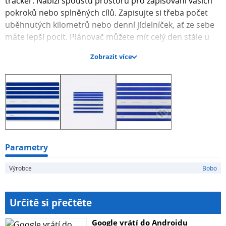
tracker. Nabízí spoustu prostoru pro zapisování vašich
pokroků nebo splněných cílů. Zapisujte si třeba počet
uběhnutých kilometrů nebo denní jídelníček, ať ze sebe
máte lepší pocit. Plánovač můžete mít celý den stále u
sebe. Listy jdou totiž snadno odtrhnout a praktická
Zobrazit více
velikost A4 se navíc vejde do každého batohu nebo tašky
na notebook. Do plánovače jsme použili kvalitní papír
Munken Pure. Má krémovou barvu, takže na rozdíl od
jiných zářivě bílých papírů nenamáhá zrak. Je hladký a
velice příjemný na dotek.
Parametry
Výrobce
Bobo
Určitě si přečtěte
Google vrátí do Androidu