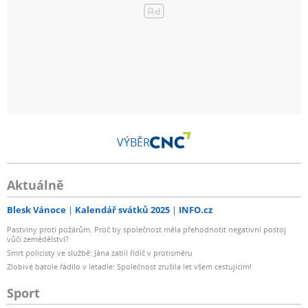
VÝBĚR
Aktuálně
Blesk Vánoce
Kalendář svátků 2025
INFO.cz
Pastviny proti požárům. Proč by společnost měla přehodnotit negativní postoj
vůči zemědělství?
Smrt policisty ve službě: Jána zabil řidič v protisměru
Zlobivé batole řádilo v letadle: Společnost zrušila let všem cestujícím!
Sport