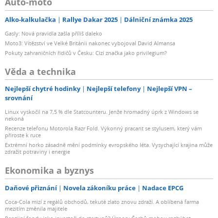
Auto-moto
Alko-kalkulačka
Rallye Dakar 2025
Dálniční známka 2025
Gasly: Nová pravidla zašla příliš daleko
Moto3: Vítězství ve Velké Británii nakonec vybojoval David Almansa
Pokuty zahraničních řidičů v Česku: Cizí značka jako privilegium?
Věda a technika
Nejlepší chytré hodinky
Nejlepší telefony
Nejlepší VPN –
srovnání
Linux vyskočil na 7,5 % dle Statcounteru. Jenže hromadný úprk z Windows se
nekoná
Recenze telefonu Motorola Razr Fold. Výkonný pracant se stylusem, který vám
přiroste k ruce
Extrémní horko zásadně mění podmínky evropského léta. Vysychající krajina může
zdražit potraviny i energie
Ekonomika a byznys
Daňové přiznání
Novela zákoníku práce
Nadace EPCG
Coca-Cola mizí z regálů obchodů, tekuté zlato znovu zdraží. A oblíbená farma
mezitím změnila majitele