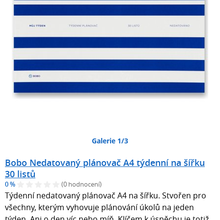
Galerie 1/3
Bobo Nedatovaný plánovač A4 týdenní na šířku
30 listů
0 %
(0 hodnocení)
Týdenní nedatovaný plánovač A4 na šířku. Stvořen pro
všechny, kterým vyhovuje plánování úkolů na jeden
týden. Ani o den víc nebo míň. Klíčem k úspěchu je totiž