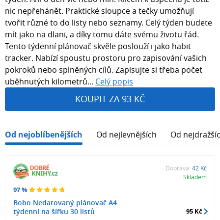
nic nepřehánět. Praktické sloupce a tečky umožňují
tvořit různé to do listy nebo seznamy. Celý týden budete
mít jako na dlani, a díky tomu dáte svému životu řád.
Tento týdenní plánovač skvěle poslouží i jako habit
tracker. Nabízí spoustu prostoru pro zapisování vašich
pokroků nebo splněných cílů. Zapisujte si třeba počet
uběhnutých kilometrů...
Celý popis
KOUPIT ZA 93 KČ
Od nejoblíbenějších
Od nejlevnějších
Od nejdražší
Doprava:
42 Kč
Skladem
97 %
Bobo Nedatovaný plánovač A4
týdenní na šířku 30 listů
95 Kč