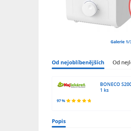
Galerie 1/
Od nejoblíbenějších
Od nejl
BONECO S200 
1 ks
97 %
Popis