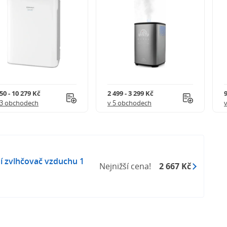
50 - 10 279 Kč
2 499 - 3 299 Kč
9
13 obchodech
v 5 obchodech
 zvlhčovač vzduchu 1
Nejnižší cena!
2 667 Kč