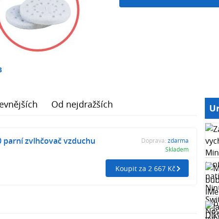
3
evnějších
Od nejdražších
Ur
parní zvlhčovač vzduchu
Doprava:
zdarma
Skladem
Koupit za 2 667 Kč