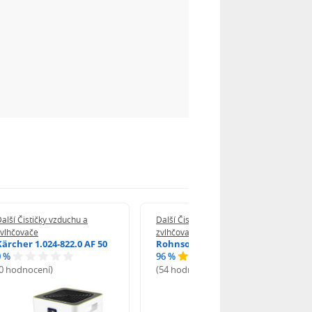
alší Čističky vzduchu a
Další Čističky vzduchu a
zvlhčovače
zvlhčovače
Kärcher 1.024-822.0 AF 50
Rohnson R-9600
0 %
96 %
(0 hodnocení)
(54 hodnocení)