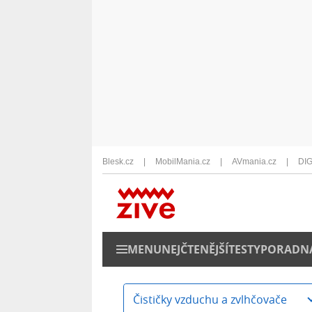
Blesk.cz
MobilMania.cz
AVmania.cz
DIG
MENU
NEJČTENĚJŠÍ
TESTY
PORADN
Čističky vzduchu a zvlhčovače