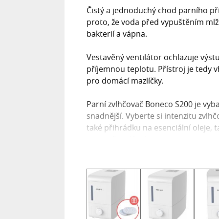
Čistý a jednoduchý chod parního pří
proto, že voda před vypuštěním mlži
bakterií a vápna.
Vestavěný ventilátor ochlazuje výst
příjemnou teplotu. Přístroj je tedy
pro domácí mazlíčky.
Parní zvlhčovač Boneco S200 je vyb
snadnější. Vyberte si intenzitu zvl
také přihrádku na esenciální oleje, 
rozvonět celým bytem.
Vlastnosti zvlhčovače S200
- Díky varu vody je výstupní mlžina 
- Unikátní chladící ventilátor zajist