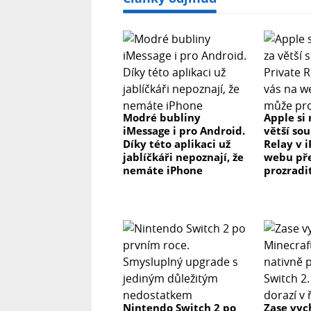
Modré bubliny
Apple si 
iMessage i pro Android.
větší so
Díky této aplikaci už
Relay v 
jablíčkáři nepoznají, že
webu př
nemáte iPhone
prozradi
Nintendo Switch 2 po
Zase vyc