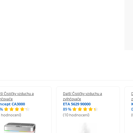
ek nebo přísad
hou životností
ší Čističky vzduchu a
Další Čističky vzduchu a
D
lhčovače
zvlhčovače
ncept CA3000
ETA 5629 90000
 %
89 %
8 hodnocení)
(10 hodnocení)