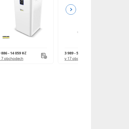
Next
 886 - 14 059 Kč
3 989 - 5 310 Kč
v 7 obchodech
v 17 obchodech