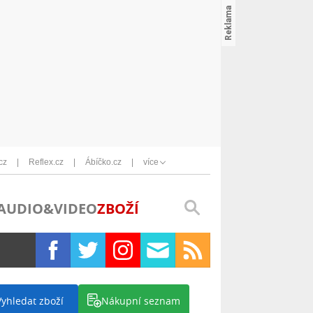
cz
Reflex.cz
Ábíčko.cz
více
AUDIO&VIDEO
ZBOŽÍ
Vyhledat zboží
Nákupní seznam