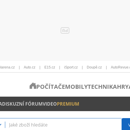
Iarena.cz
Auto.cz
E15.cz
iSport.cz
Doupě.cz
AutoRevue.
POČÍTAČE
MOBILY
TECHNIKA
HRY
A
DISKUZNÍ FÓRUM
VIDEO
PREMIUM