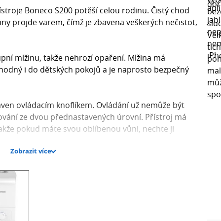
stroje Boneco S200 potěší celou rodinu. Čistý chod
ny projde varem, čímž je zbavena veškerých nečistot,
upní mlžinu, takže nehrozí opaření. Mlžina má
 vhodný i do dětských pokojů a je naprosto bezpečný
aven ovládacím knoflíkem. Ovládání už nemůže být
hčování ze dvou přednastavených úrovní. Přístroj má
takže pokud máte svou oblíbenou vůni, nechte ji
Zobrazit více
naprosto hygienická a bez bakterií.
í příjemnou teplotu výstupní mlžiny. Nehrozí nebezpečí