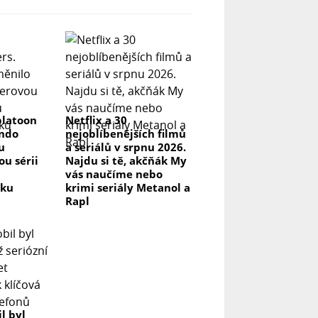
platoon
Netflix a 30
endo
nejoblíbenějších filmů
u
a seriálů v srpnu 2026.
u sérii
Najdu si tě, akčňák My
vás naučíme nebo
vku
krimi seriály Metanol a
Rapl
l byl