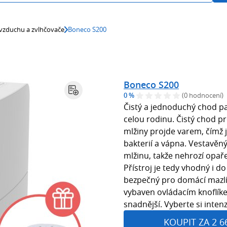
 vzduchu a zvlhčovače
Boneco S200
Boneco S200
0 %
(0 hodnocení)
Čistý a jednoduchý chod pa
celou rodinu. Čistý chod p
mlžiny projde varem, čímž 
bakterií a vápna. Vestavěný
mlžinu, takže nehrozí opař
Přístroj je tedy vhodný i d
bezpečný pro domácí mazlíč
vybaven ovládacím knoflík
snadnější. Vyberte si intenz
KOUPIT ZA 2 6