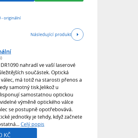
- originální
Následující produkt
nální
í)
a DR1090 nahradí ve vaší laserové
ůležitějších součástek. Optická
 válec, má totiž na starosti přenos a
tedy samotný tisk.Jelikož u
 disponují samostatnou optickou
avidelné výměně optického válce
válec se postupně opotřebovává.
cké jednotky je tehdy, když začnete
statná...
Celý popis
0 KČ