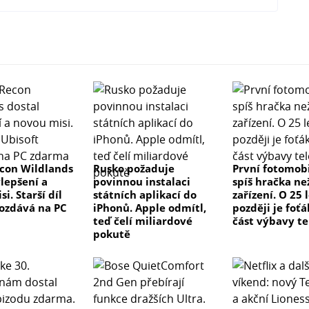
con Wildlands
Rusko požaduje
První fotomobi
ylepšení a
povinnou instalaci
spíš hračka ne
i. Starší díl
státních aplikací do
zařízení. O 25 
rozdává na PC
iPhonů. Apple odmítl,
později je foťá
teď čelí miliardové
část výbavy t
pokutě