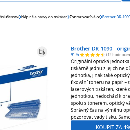
říslušenství
Náplně a barvy do tiskáren
Zobrazovací válce
Brother DR-1090 
Brother DR-1090 - origi
91 %
(12 hodnocen
Originální optická jednotk
tiskárně jednu z jejich nejd
jednotka, jinak také optický
fixování toneru na papír – 
laserových tiskáren, které
jednotkou, nedochází k pr
spolu s tonerem, optický 
Správný čas na výměnu opti
pozorovat vady tisku. Samo
KOUPIT ZA 49