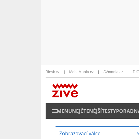
Blesk.cz
MobilMania.cz
AVmania.cz
DIG
MENU
NEJČTENĚJŠÍ
TESTY
PORADN
Zobrazovací válce