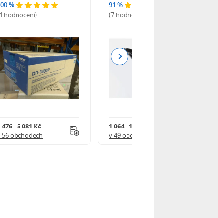
100 %
91 %
(4 hodnocení)
(7 hodnocení)
Next
 476 - 5 081 Kč
1 064 - 1 337 Kč
v 56 obchodech
v 49 obchodech