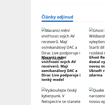
Články odjinud
Marantz mění
Ghost Re
vnitřnosti svých AV
dostal v
receiverů. Mají
novou mis
osmikanálový DAC a
Ubisoft 
Dirac Live podporuje i
zdarma
tenký model