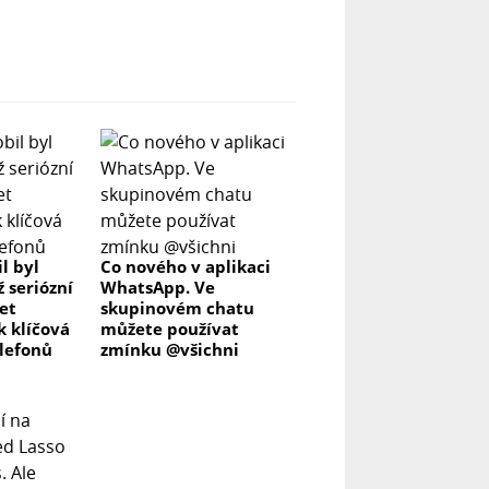
l byl
Co nového v aplikaci
ž seriózní
WhatsApp. Ve
let
skupinovém chatu
k klíčová
můžete používat
elefonů
zmínku @všichni