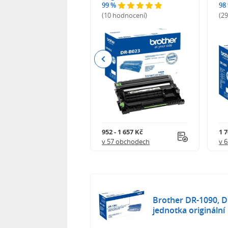
99 %
98
odnocení)
(10 hodnocení)
(2
Previous
 540 Kč
952 - 1 657 Kč
1 7
 obchodech
v 57 obchodech
v 
Brother DR-1090, D
jednotka originální