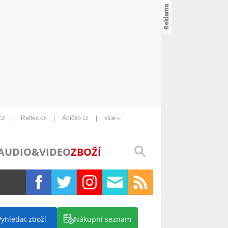
cz
Reflex.cz
Ábíčko.cz
více
AUDIO&VIDEO
ZBOŽÍ
Vyhledat zboží
Nákupní seznam