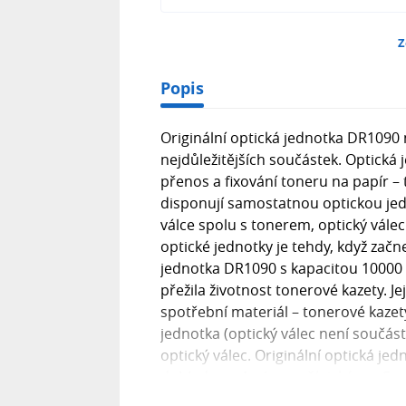
Z
Popis
Originální optická jednotka DR1090 n
nejdůležitějších součástek. Optická j
přenos a fixování toneru na papír – 
disponují samostatnou optickou je
válce spolu s tonerem, optický vál
optické jednotky je tehdy, když zač
jednotka DR1090 s kapacitou 10000
přežila životnost tonerové kazety. Je
spotřební materiál – tonerové kazet
jednotka (optický válec není součástí 
optický válec. Originální optická j
dohledem výrobce vaší tiskárny. Sa
vše bude fungovat, jak má. Obecně j