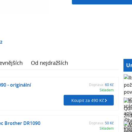
12
evnějších
Od nejdražších
Ur
0 - originální
Doprava:
60 Kč
Skladem
Koupit za 490 Kč
lec Brother DR1090
Doprava:
50 Kč
Skladem