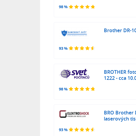
98 %
Brother DR-109
93 %
BROTHER foto
1222 - cca 10
98 %
BRO Brother 
laserových ti
93 %