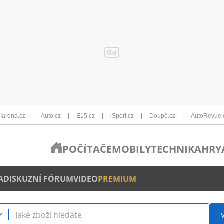
Iarena.cz
Auto.cz
E15.cz
iSport.cz
Doupě.cz
AutoRevue.
POČÍTAČE
MOBILY
TECHNIKA
HRY
A
DISKUZNÍ FÓRUM
VIDEO
PREMIUM