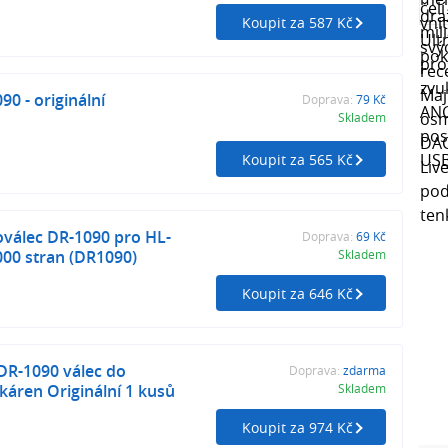
Koupit za 587 Kč
0 - originální
Doprava:
79 Kč
Skladem
Koupit za 565 Kč
válec DR-1090 pro HL-
Doprava:
69 Kč
.000 stran (DR1090)
Skladem
Koupit za 646 Kč
DR-1090 válec do
Doprava:
zdarma
skáren Originální 1 kusů
Skladem
Koupit za 974 Kč