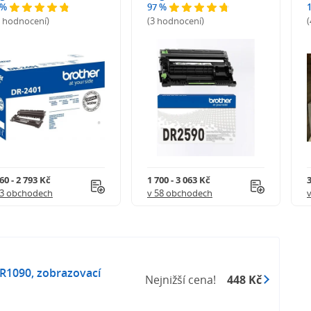
 %
97 %
9 hodnocení)
(3 hodnocení)
60 - 2 793 Kč
1 700 - 3 063 Kč
3
63 obchodech
v 58 obchodech
R1090, zobrazovací
Nejnižší cena!
448 Kč