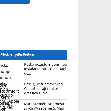
čitě si přečtěte
Rusko požaduje povinnou
instalaci státních aplikací
do...
Bose QuietComfort 2nd
Gen přebírají funkce
dražších Ultra....
Marantz mění vnitřnosti
svých AV receiverů. Mají