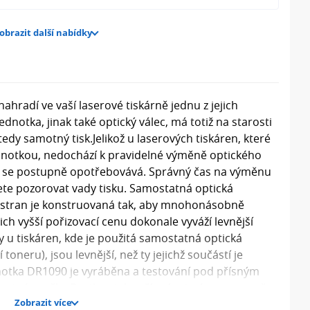
obrazit další nabídky
ahradí ve vaší laserové tiskárně jednu z jejich
ednotka, jinak také optický válec, má totiž na starosti
tedy samotný tisk.Jelikož u laserových tiskáren, které
dnotkou, nedochází k pravidelné výměně optického
ec se postupně opotřebovává. Správný čas na výměnu
nete pozorovat vady tisku. Samostatná optická
 stran je konstruovaná tak, aby mnohonásobně
jich vyšší pořizovací cenu dokonale vyváží levnější
y u tiskáren, kde je použitá samostatná optická
toneru), jsou levnější, než ty jejichž součástí je
ednotka DR1090 je vyráběna a testování pod přísným
motná značka Brother tak ručí svým jménem za to, že
Zobrazit více
sou tiskové výstupy z originálních součástek