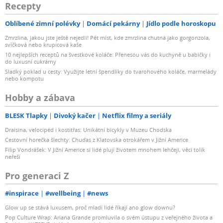
Recepty
Oblíbené zimní polévky
Domácí pekárny
Jídlo podle horoskopu
Zmrzlina, jakou jste ještě nejedli! Pět míst, kde zmrzlina chutná jako gorgonzola,
svíčková nebo krupicová kaše
10 nejlepších receptů na švestkové koláče: Přenesou vás do kuchyně u babičky i
do luxusní cukrárny
Sladký poklad u cesty: Využijte letní špendlíky do tvarohového koláče, marmelády
nebo kompotu
Hobby a zábava
BLESK Tlapky
Divoký kačer
Netflix filmy a seriály
Draisina, velocipéd i kostitřas: Unikátní bicykly v Muzeu Chodska
Cestovní horečka šlechty: Chuďas z Klatovska otrokářem v Jižní Americe
Filip Vondrášek: V Jižní Americe si lidé plují životem mnohem lehčeji, věci tolik
neřeší
Pro generaci Z
#inspirace
#wellbeing
#news
Glow up se stává luxusem, proč mladí lidé říkají ano glow downu?
Pop Culture Wrap: Ariana Grande promluvila o svém ústupu z veřejného života a