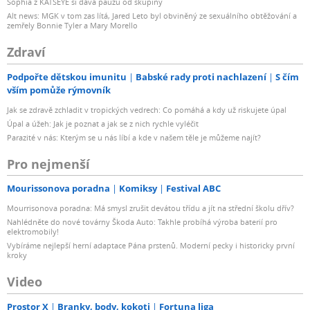
Sophia z KATSEYE si dává pauzu od skupiny
Alt news: MGK v tom zas lítá, Jared Leto byl obviněný ze sexuálního obtěžování a
zemřely Bonnie Tyler a Mary Morello
Zdraví
Podpořte dětskou imunitu
Babské rady proti nachlazení
S čím
vším pomůže rýmovník
Jak se zdravě zchladit v tropických vedrech: Co pomáhá a kdy už riskujete úpal
Úpal a úžeh: Jak je poznat a jak se z nich rychle vyléčit
Parazité v nás: Kterým se u nás líbí a kde v našem těle je můžeme najít?
Pro nejmenší
Mourissonova poradna
Komiksy
Festival ABC
Mourrisonova poradna: Má smysl zrušit devátou třídu a jít na střední školu dřív?
Nahlédněte do nové továrny Škoda Auto: Takhle probíhá výroba baterií pro
elektromobily!
Vybíráme nejlepší herní adaptace Pána prstenů. Moderní pecky i historicky první
kroky
Video
Prostor X
Branky, body, kokoti
Fortuna liga