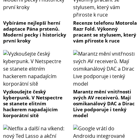
Vybíráme nejlepší herní
Recenze telefonu Motorola
adaptace Pána prstenů.
Razr Fold. Výkonný
Moderní pecky i historicky
pracant se stylusem, který
první kroky
vám přiroste k ruce
Vyzkoušejte český
Marantz mění vnitřnosti
kyberpunk. V Netspectre
svých AV receiverů. Mají
se stanete elitním
osmikanálový DAC a Dirac
hackerem napadajícím
Live podporuje i tenký
korporátní sítě
model