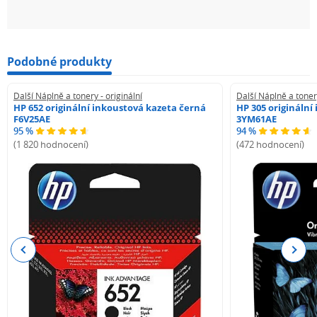
Podobné produkty
Další Náplně a tonery - originální
Další Náplně a tonery
HP 652 originální inkoustová kazeta černá
HP 305 originální
F6V25AE
3YM61AE
95 %
94 %
(1 820 hodnocení)
(472 hodnocení)
Previous
Next