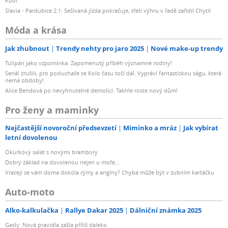
Kuol
Slavia - Pardubice 2:1. Sešívaná jízda pokračuje, třetí výhru v řadě zařídil Chytil
Móda a krása
Jak zhubnout
Trendy nehty pro jaro 2025
Nové make-up trendy
Tulipán jako vzpomínka: Zapomenutý příběh významné rodiny!
Seriál zrušili, pro posluchače se Kolo času točí dál. Vypráví fantastickou ságu, která
nemá obdoby!
Alice Bendová po nevyhnutelné demolici: Takhle roste nový dům!
Pro ženy a maminky
Nejčastější novoroční předsevzetí
Miminko a mráz
Jak vybírat
letní dovolenou
Okurkový salát s novými brambory
Dobrý základ na dovolenou nejen u moře...
Vracejí se vám doma dokola rýmy a angíny? Chyba může být v zubním kartáčku
Auto-moto
Alko-kalkulačka
Rallye Dakar 2025
Dálniční známka 2025
Gasly: Nová pravidla zašla příliš daleko