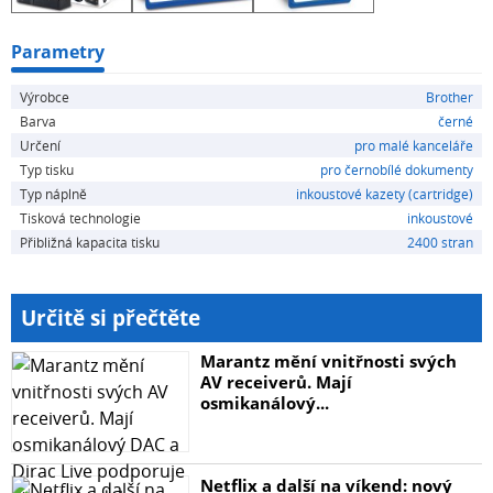
Parametry
Výrobce
Brother
Barva
černé
Určení
pro malé kanceláře
Typ tisku
pro černobílé dokumenty
Typ náplně
inkoustové kazety (cartridge)
Tisková technologie
inkoustové
Přibližná kapacita tisku
2400 stran
Určitě si přečtěte
Marantz mění vnitřnosti svých
AV receiverů. Mají
osmikanálový...
Netflix a další na víkend: nový