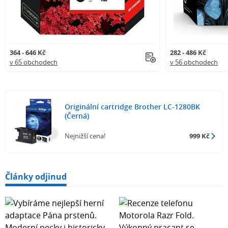
364 - 646 Kč
282 - 486 Kč
v 65 obchodech
v 56 obchodech
Originální cartridge Brother LC-1280BK
(Černá)
Nejnižší cena!
999 Kč
Články odjinud