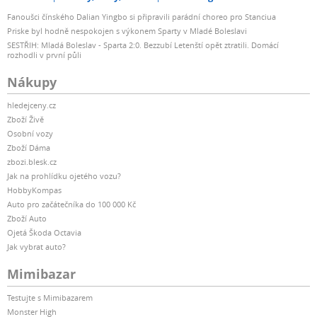
Fanoušci čínského Dalian Yingbo si připravili parádní choreo pro Stanciua
Priske byl hodně nespokojen s výkonem Sparty v Mladé Boleslavi
SESTŘIH: Mladá Boleslav - Sparta 2:0. Bezzubí Letenští opět ztratili. Domácí
rozhodli v první půli
Nákupy
hledejceny.cz
Zboží Živě
Osobní vozy
Zboží Dáma
zbozi.blesk.cz
Jak na prohlídku ojetého vozu?
HobbyKompas
Auto pro začátečníka do 100 000 Kč
Zboží Auto
Ojetá Škoda Octavia
Jak vybrat auto?
Mimibazar
Testujte s Mimibazarem
Monster High