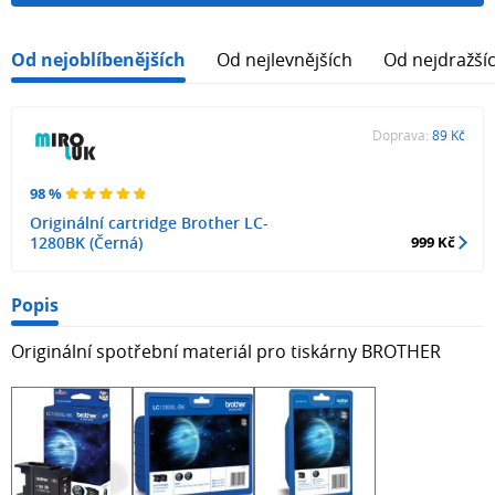
Od nejoblíbenějších
Od nejlevnějších
Od nejdražší
Doprava:
89 Kč
98 %
Originální cartridge Brother LC-
1280BK (Černá)
999 Kč
Popis
Originální spotřební materiál pro tiskárny BROTHER