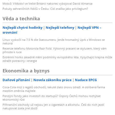
Moto3: Vítězství ve Velké Británii nakonec vybojoval David Almansa
Pokuty zahraničních řidičů v Česku: Cizí značka jako privilegium?
Věda a technika
Nejlepší chytré hodinky
Nejlepší telefony
Nejlepší VPN –
srovnání
Linux vyskočil na 7,5 % dle Statcounteru. Jenže hromadný úprk z Windows se
nekoná
Recenze telefonu Motorola Razr Fold. Výkonný pracant se stylusem, který vám
přiroste k ruce
Extrémní horko zásadně mění podmínky evropského léta. Vysychající krajina může
zdražit potraviny i energie
Ekonomika a byznys
Daňové přiznání
Novela zákoníku práce
Nadace EPCG
Coca-Cola mizí z regálů obchodů, tekuté zlato znovu zdraží. A oblíbená farma
mezitím změnila majitele
Penzijní fondy jako investoři do startupů? Úspory Čechů mohou rozhýbat
ekonomický růst
Příhraniční obchody už nejsou jen o cigaretách a alkoholu. Češi do nich jezdí
nakupovat zcela jiné zboží