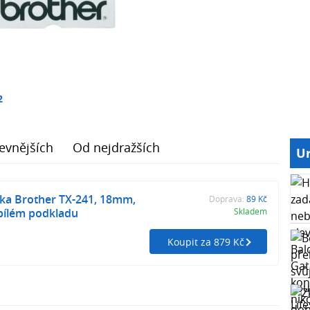
2
evnějších
Od nejdražších
Ur
ska Brother TX-241, 18mm,
Doprava:
89 Kč
 bílém podkladu
Skladem
Koupit za 879 Kč