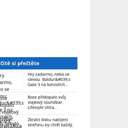
čitě si přečtěte
Hry zadarmo, nebo se
slevou: Baldur&#039;s
Gate 3 na konzolích...
Bose překopalo svůj
vlajkový soundbar.
Lifestyle Ultra...
Zkrátit dobu nabíjení
telefonu by chtěl každý,