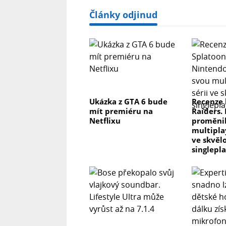
Články odjinud
Ukázka z GTA 6 bude
Recenze 
mít premiéru na
Raiders.
Netflixu
proměnil
multipla
ve skvěl
singlepl