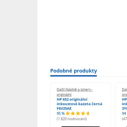
Podobné produkty
 Náplně a tonery -
Další Náplně a tonery -
Dal
nální
originální
ori
her TNB023 -
HP 652 originální
HP
inální
inkoustová kazeta černá
in
F6V25AE
3Y
95 %
94
hodnocení)
(1 820 hodnocení)
(4