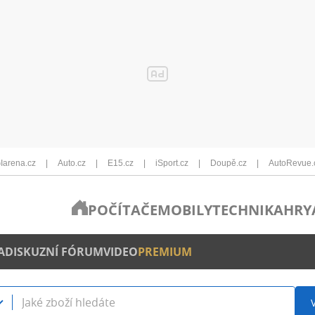
Iarena.cz
Auto.cz
E15.cz
iSport.cz
Doupě.cz
AutoRevue.
POČÍTAČE
MOBILY
TECHNIKA
HRY
A
DISKUZNÍ FÓRUM
VIDEO
PREMIUM