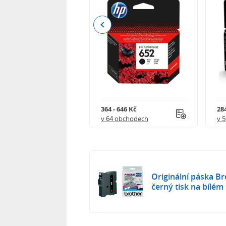
Previous
 901 Kč
364 - 646 Kč
284
 obchodech
v 64 obchodech
v 
Originální páska B
černý tisk na bílé