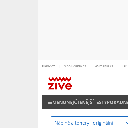
Blesk.cz
MobilMania.cz
AVmania.cz
DIG
MENU
NEJČTENĚJŠÍ
TESTY
PORADN
Náplně a tonery - originální