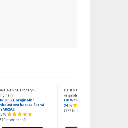
alší Náplně a tonery -
Další Náplně a tonery -
riginální
originální
HP 305XL originální
HP W1420A - originální
inkoustová kazeta černá
94 %
3YM62AE
(177 hodnocení)
95 %
(319 hodnocení)