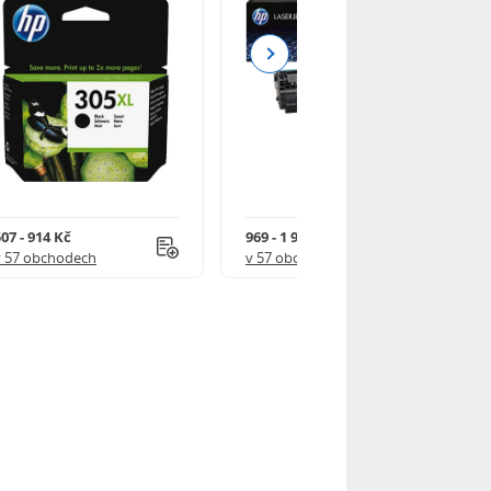
Next
07 - 914 Kč
969 - 1 918 Kč
v 57 obchodech
v 57 obchodech