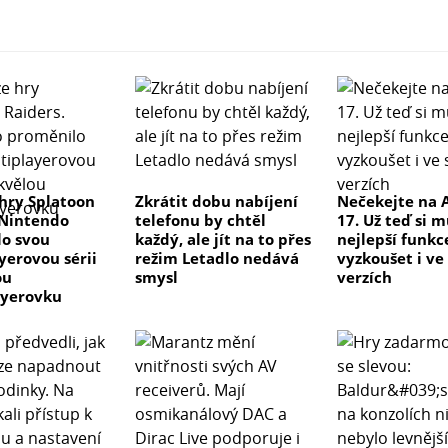
hry Splatoon
Zkrátit dobu nabíjení
Nečekejte na 
 Nintendo
telefonu by chtěl
17. Už teď si 
o svou
každý, ale jít na to přes
nejlepší funkc
yerovou sérii
režim Letadlo nedává
vyzkoušet i ve
ou
smysl
verzích
ayerovku