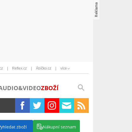
cz
Reflex.cz
Ábíčko.cz
více
AUDIO&VIDEO
ZBOŽÍ
Vyhledat zboží
Nákupní seznam