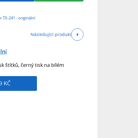
r TX-241 - originální
Následující produkt
lní
k štítků, černý tisk na bílém
9 KČ