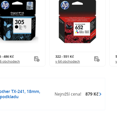
 - 486 Kč
322 - 551 Kč
5
56 obchodech
v 64 obchodech
rother TX-241, 18mm,
Nejnižší cena!
879 Kč
m podkladu