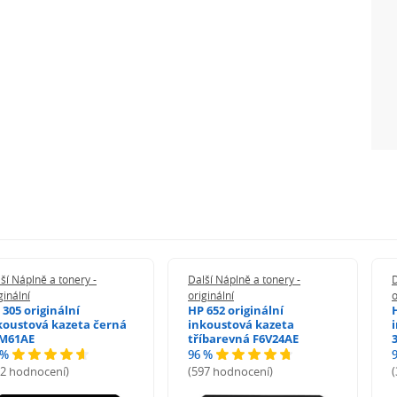
ší Náplně a tonery -
Další Náplně a tonery -
D
ginální
originální
o
 305 originální
HP 652 originální
koustová kazeta černá
inkoustová kazeta
M61AE
tříbarevná F6V24AE
 %
96 %
72 hodnocení)
(597 hodnocení)