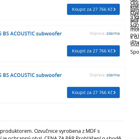
Koupit za 27 766 Kč
S BS ACOUSTIC subwoofer
Doprava:
zdarma
Koupit za 27 766 Kč
S BS ACOUSTIC subwoofer
Doprava:
zdarma
Koupit za 27 766 Kč
reproduktorem. Ozvučnice vyrobena z MDF s
 je ochranný obal. CENA ZA PÁR Prohlášení o shodě