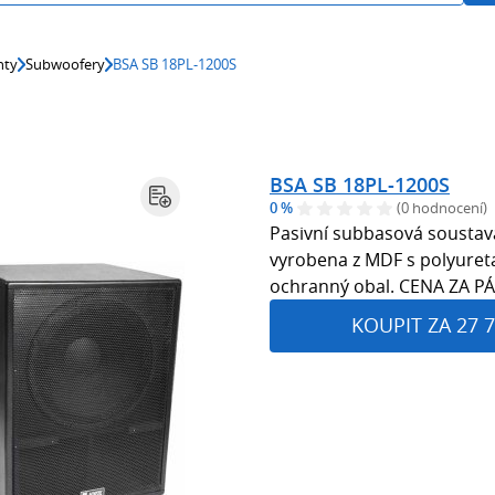
nty
Subwoofery
BSA SB 18PL-1200S
BSA SB 18PL-1200S
0 %
(0 hodnocení)
Pasivní subbasová soustav
vyrobena z MDF s polyuret
ochranný obal. CENA ZA PÁ
KOUPIT ZA 27 7