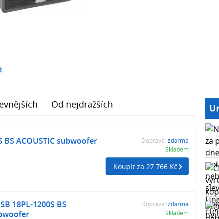
2
evnějších
Od nejdražších
Ur
S BS ACOUSTIC subwoofer
Doprava:
zdarma
Skladem
Koupit za 27 766 Kč
SB 18PL-1200S BS
Doprava:
zdarma
bwoofer
Skladem