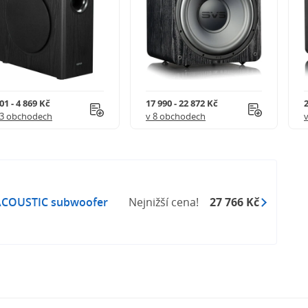
01 - 4 869 Kč
17 990 - 22 872 Kč
2
13 obchodech
v 8 obchodech
 ACOUSTIC subwoofer
Nejnižší cena!
27 766 Kč