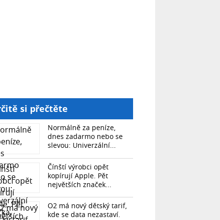
čitě si přečtěte
Normálně za peníze,
dnes zadarmo nebo se
slevou: Univerzální...
Čínští výrobci opět
kopírují Apple. Pět
největších značek...
O2 má nový dětský tarif,
kde se data nezastaví.