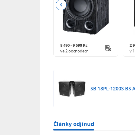
Previous
 - 14 159 Kč
8 490 - 9 590 Kč
2 9
 obchodech
ve 2 obchodech
v 
SB 18PL-1200S BS
Články odjinud