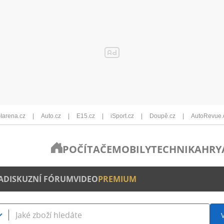
Iarena.cz
Auto.cz
E15.cz
iSport.cz
Doupě.cz
AutoRevue.
POČÍTAČE
MOBILY
TECHNIKA
HRY
A
DISKUZNÍ FÓRUM
VIDEO
PREMIUM