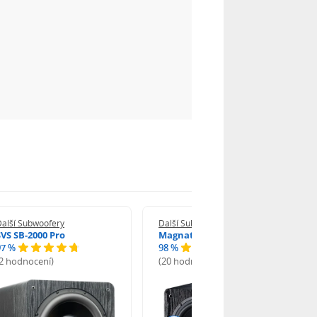
Další Subwoofery
Další Subwoofery
SVS SB-2000 Pro
Magnat Alpha RS 8
97 %
98 %
(2 hodnocení)
(20 hodnocení)