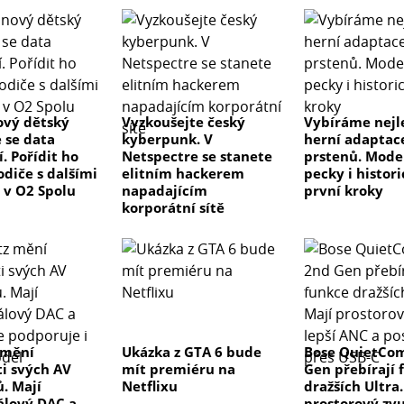
ový dětský
Vyzkoušejte český
Vybíráme nejl
e se data
kyberpunk. V
herní adaptac
. Pořídit ho
Netspectre se stanete
prstenů. Mode
diče s dalšími
elitním hackerem
pecky i histor
 v O2 Spolu
napadajícím
první kroky
korporátní sítě
 mění
Ukázka z GTA 6 bude
Bose QuietCom
ti svých AV
mít premiéru na
Gen přebírají 
ů. Mají
Netflixu
dražších Ultra.
lový DAC a
prostorový zvu