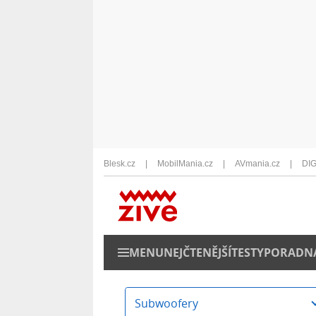
Blesk.cz
MobilMania.cz
AVmania.cz
DIG
MENU
NEJČTENĚJŠÍ
TESTY
PORADN
Subwoofery