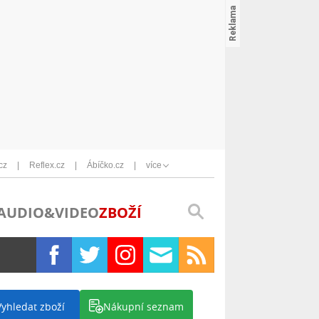
cz
Reflex.cz
Ábíčko.cz
více
AUDIO&VIDEO
ZBOŽÍ
Vyhledat zboží
Nákupní seznam