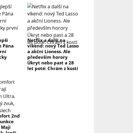
epší
Netflix a další na
e Pána
víkend: nový Ted Lasso
rní
a akční Lioness. Ale
icky
především horory
Úkryt nebo past a 28
let poté: Chrám z kostí
fort 2nd
funkce
 Mají
k, lepší