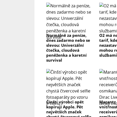
Normálně za peníze,
O2 má n
dnes zadarmo nebo se
tarif, kd
slevou: Univerzální
nezastaví
čtečka, cloudová
mohou ro
peněženka a karetní
službami
survival
Čínští výrobci opět
Marantz
kopírují Apple. Pět
vnitřnos
největších značek
receiver
chystá čtvercové selfie
osmikaná