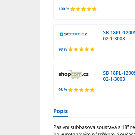
100 %
SB 18PL-1200
02-1-3003
98 %
SB 18PL-1200
02-1-3003
98 %
Popis
Pasivní subbasová soustava s 18" 
polyuretanovým nástřikem. Součástí