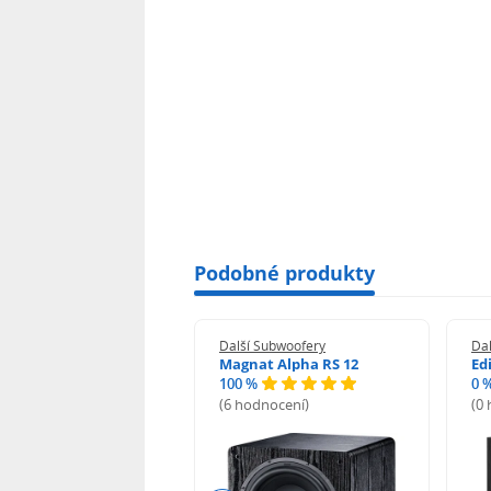
Podobné produkty
í Subwoofery
Další Subwoofery
Da
 Signature Elite ES10
Magnat Alpha RS 12
Edi
100 %
0 
odnocení)
(6 hodnocení)
(0