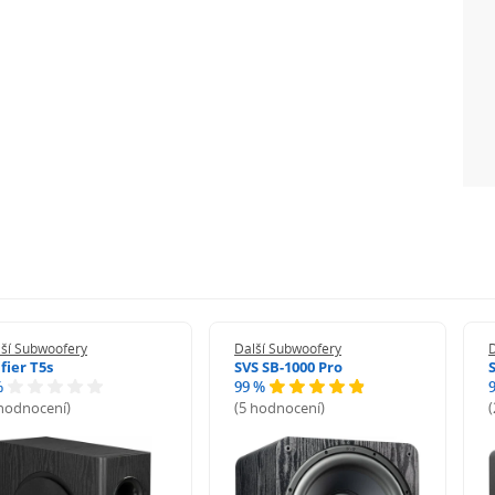
lší Subwoofery
Další Subwoofery
fier T5s
SVS SB-1000 Pro
%
99 %
 hodnocení)
(5 hodnocení)