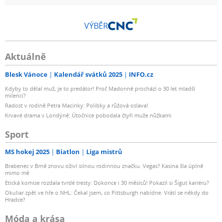
VÝBĚR
Aktuálně
Blesk Vánoce
Kalendář svátků 2025
INFO.cz
Kdyby to dělal muž, je to predátor! Proč Madonně prochází o 30 let mladší
milenci?
Radost v rodině Petra Macinky: Polibky a růžová oslava!
Krvavé drama v Londýně: Útočnice pobodala čtyři muže nůžkami
Sport
MS hokej 2025
Biatlon
Liga mistrů
Brabenec v Brně znovu oživí silnou rodinnou značku. Vegas? Kasina šla úplně
mimo mě
Etická komise rozdala tvrdé tresty: Dokonce i 30 měsíců! Pokazil si Šigut kariéru?
Okuliar zpět ve hře o NHL: Čekal jsem, co Pittsburgh nabídne. Vrátí se někdy do
Hradce?
Móda a krása