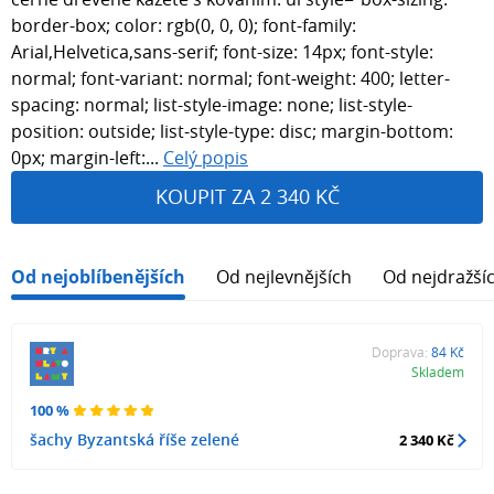
border-box; color: rgb(0, 0, 0); font-family:
Arial,Helvetica,sans-serif; font-size: 14px; font-style:
normal; font-variant: normal; font-weight: 400; letter-
spacing: normal; list-style-image: none; list-style-
position: outside; list-style-type: disc; margin-bottom:
0px; margin-left:...
Celý popis
KOUPIT ZA 2 340 KČ
Od nejoblíbenějších
Od nejlevnějších
Od nejdražší
Doprava:
84 Kč
Skladem
100 %
šachy Byzantská říše zelené
2 340 Kč