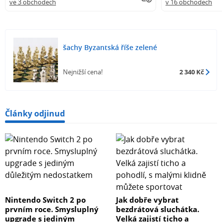
ve 3 obchodech
v 16 obchodech
šachy Byzantská říše zelené
Nejnižší cena!
2 340 Kč
Články odjinud
Nintendo Switch 2 po
Jak dobře vybrat
prvním roce. Smysluplný
bezdrátová sluchátka.
upgrade s jediným
Velká zajistí ticho a