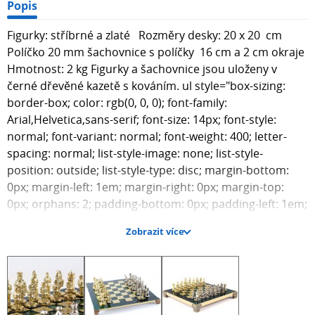
Popis
Figurky: stříbrné a zlaté Rozměry desky: 20 x 20 cm
Políčko 20 mm šachovnice s políčky 16 cm a 2 cm okraje
Hmotnost: 2 kg Figurky a šachovnice jsou uloženy v
černé dřevěné kazetě s kováním. ul style="box-sizing:
border-box; color: rgb(0, 0, 0); font-family:
Arial,Helvetica,sans-serif; font-size: 14px; font-style:
normal; font-variant: normal; font-weight: 400; letter-
spacing: normal; list-style-image: none; list-style-
position: outside; list-style-type: disc; margin-bottom:
0px; margin-left: 1em; margin-right: 0px; margin-top:
0px; orphans: 2; padding-bottom: 0px; padding-left: 1em;
padding-right: 0px; padding-top: 0px; text-align: left; text-
Zobrazit více
decoration: none; text-indent: 0px; text-transform: none;
-webkit-text-stroke-width: 0px; white-space: norma