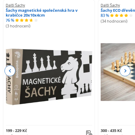
Další Šachy
Další Šachy
Šachy magnetické společenská hra v
Šachy ECO dřevě
krabičce 20x10x4cm
83 %
76 %
(34 hodnocení)
(3 hodnocení)
Previous
Next
199 - 229 Kč
300 - 435 Kč