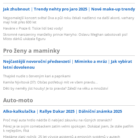
Jak zhubnout
Trendy nehty pro jaro 2025
Nové make-up trendy
Nejpomalejší koncert světa! Dva a půl roku čekali nadšenci na další akord, varhany
mají hrát přes 600 let
Havárie v Praze 6: Tisíce lidí bez vody!
Skromné narozeniny manželky prince Harryho: Oslavu Meghan sabotovali psi!
Místo dárků ukázala figuru
Pro ženy a maminky
Nejčastější novoroční předsevzetí
Miminko a mráz
Jak vybírat
letní dovolenou
Thajské nudle s červeným kari a paprikami
Kamila Nývltová (37): Občas potřebuji mít ve všem pravdu...
Děti by neměly jíst houby! Je to pravda? Záleží na věku a množství
Auto-moto
Alko-kalkulačka
Rallye Dakar 2025
Dálniční známka 2025
Proč mají auta hrdlo nádrže či nabíjecí zásuvku na různých stranách?
Pérez je se svým comebackem zatím velmi spokojen. Dokázal jsem, že stále patřím
k nejlepším, říká
Hledáme zlatý ročník: 25 let vývoje asistentů a emisních systémů v autech