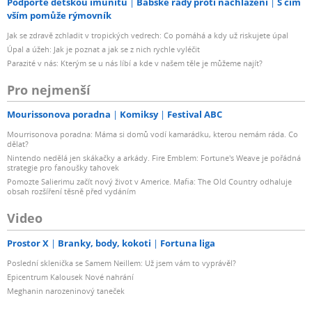
Podpořte dětskou imunitu
Babské rady proti nachlazení
S čím
vším pomůže rýmovník
Jak se zdravě zchladit v tropických vedrech: Co pomáhá a kdy už riskujete úpal
Úpal a úžeh: Jak je poznat a jak se z nich rychle vyléčit
Parazité v nás: Kterým se u nás líbí a kde v našem těle je můžeme najít?
Pro nejmenší
Mourissonova poradna
Komiksy
Festival ABC
Mourrisonova poradna: Máma si domů vodí kamarádku, kterou nemám ráda. Co
dělat?
Nintendo nedělá jen skákačky a arkády. Fire Emblem: Fortune's Weave je pořádná
strategie pro fanoušky tahovek
Pomozte Salierimu začít nový život v Americe. Mafia: The Old Country odhaluje
obsah rozšíření těsně před vydáním
Video
Prostor X
Branky, body, kokoti
Fortuna liga
Poslední sklenička se Samem Neillem: Už jsem vám to vyprávěl?
Epicentrum Kalousek Nové nahrání
Meghanin narozeninový taneček