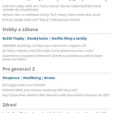
Svěží letní saláty, které vás v horku neunaví: Zkuste k zelenině přidat ovoce,
výsledek vás mile překvapí!
Nejlepší nálev na nakládané okurky: Čtyři recepty, které musíte letos zkusit!
Proč jíst cottage každý den? Tady je 7 překvapivých důvodů
Hobby a zábava
BLESK Tlapky
Divoký kačer
Netflix filmy a seriály
OBRAZEM: Modré slzy na Tchaj-wanu mění moře v magickou říši
Jan Faltus: Vždycky mně přišlo trošku zvrhlé splachovat pitnou vodou
Zapomeňte na rozpálené Středomoří! Zamiřte na pohádkovou pláž se zlatým
pískem do Walesu
Pro generaci Z
#inspirace
#wellbeing
#news
Jak funguje vztah Lva a Vodnáře?
FASHION NEWS: John Galliano headlinuje MET GALA 2027
Pop Culture Wrap: Madison Beer řekla ano a Met Gala odhalilo téma pro rok 2027!
Zdraví