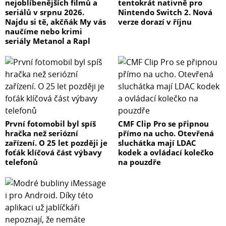
nejoblíbenějších filmů a
tentokrát nativně pro
seriálů v srpnu 2026.
Nintendo Switch 2. Nová
Najdu si tě, akčňák My vás
verze dorazí v říjnu
naučíme nebo krimi
seriály Metanol a Rapl
První fotomobil byl spíš
CMF Clip Pro se připnou
hračka než seriózní
přímo na ucho. Otevřená
zařízení. O 25 let později je
sluchátka mají LDAC
foťák klíčová část výbavy
kodek a ovládací kolečko
telefonů
na pouzdře