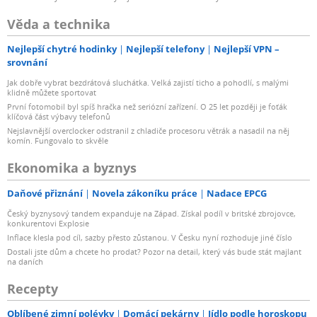
Věda a technika
Nejlepší chytré hodinky
Nejlepší telefony
Nejlepší VPN –
srovnání
Jak dobře vybrat bezdrátová sluchátka. Velká zajistí ticho a pohodlí, s malými
klidně můžete sportovat
První fotomobil byl spíš hračka než seriózní zařízení. O 25 let později je foťák
klíčová část výbavy telefonů
Nejslavnější overclocker odstranil z chladiče procesoru větrák a nasadil na něj
komín. Fungovalo to skvěle
Ekonomika a byznys
Daňové přiznání
Novela zákoníku práce
Nadace EPCG
Český byznysový tandem expanduje na Západ. Získal podíl v britské zbrojovce,
konkurentovi Explosie
Inflace klesla pod cíl, sazby přesto zůstanou. V Česku nyní rozhoduje jiné číslo
Dostali jste dům a chcete ho prodat? Pozor na detail, který vás bude stát majlant
na daních
Recepty
Oblíbené zimní polévky
Domácí pekárny
Jídlo podle horoskopu