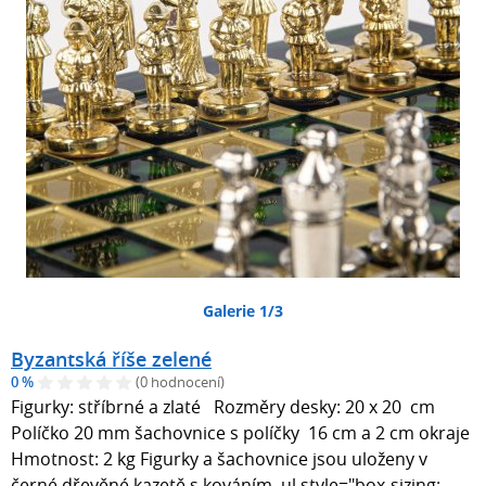
Galerie 1/3
Byzantská říše zelené
0 %
(0 hodnocení)
Figurky: stříbrné a zlaté Rozměry desky: 20 x 20 cm
Políčko 20 mm šachovnice s políčky 16 cm a 2 cm okraje
Hmotnost: 2 kg Figurky a šachovnice jsou uloženy v
černé dřevěné kazetě s kováním. ul style="box-sizing: