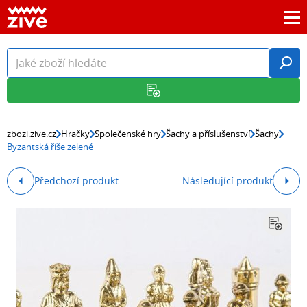
zbozi.zive.cz
Hračky
Společenské hry
Šachy a příslušenství
Šachy
Byzantská říše zelené
Předchozí produkt
Následující produkt