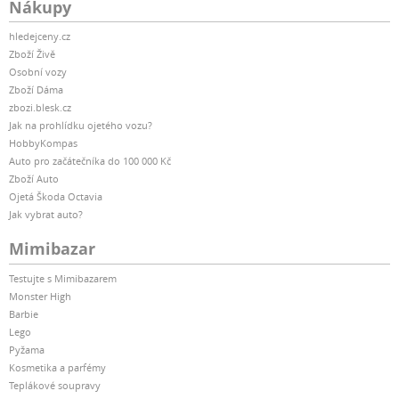
Nákupy
hledejceny.cz
Zboží Živě
Osobní vozy
Zboží Dáma
zbozi.blesk.cz
Jak na prohlídku ojetého vozu?
HobbyKompas
Auto pro začátečníka do 100 000 Kč
Zboží Auto
Ojetá Škoda Octavia
Jak vybrat auto?
Mimibazar
Testujte s Mimibazarem
Monster High
Barbie
Lego
Pyžama
Kosmetika a parfémy
Teplákové soupravy