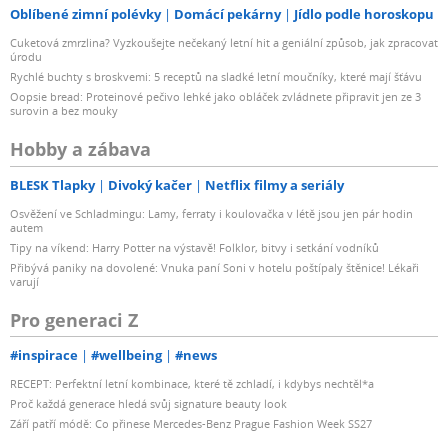
Oblíbené zimní polévky
Domácí pekárny
Jídlo podle horoskopu
Cuketová zmrzlina? Vyzkoušejte nečekaný letní hit a geniální způsob, jak zpracovat
úrodu
Rychlé buchty s broskvemi: 5 receptů na sladké letní moučníky, které mají šťávu
Oopsie bread: Proteinové pečivo lehké jako obláček zvládnete připravit jen ze 3
surovin a bez mouky
Hobby a zábava
BLESK Tlapky
Divoký kačer
Netflix filmy a seriály
Osvěžení ve Schladmingu: Lamy, ferraty i koulovačka v létě jsou jen pár hodin
autem
Tipy na víkend: Harry Potter na výstavě! Folklor, bitvy i setkání vodníků
Přibývá paniky na dovolené: Vnuka paní Soni v hotelu poštípaly štěnice! Lékaři
varují
Pro generaci Z
#inspirace
#wellbeing
#news
RECEPT: Perfektní letní kombinace, které tě zchladí, i kdybys nechtěl*a
Proč každá generace hledá svůj signature beauty look
Září patří módě: Co přinese Mercedes-Benz Prague Fashion Week SS27