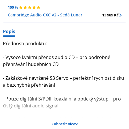
100 %
Cambridge Audio CXC v2 - Šedá Lunar
13 989 Kč
Popis
Přednosti produktu:
- Vysoce kvalitní přenos audio CD – pro podrobné
přehrávání hudebních CD
- Zakázkově navržené S3 Servo – perfektní rychlost disku
a bezchybné přehrávání
- Pouze digitální S/PDIF koaxiální a optický výstup – pro
čistý digitální audio signál
- Přehrávání bez mezer – ideální pro klasické skladby a DJ
Zobrazit více
mixy