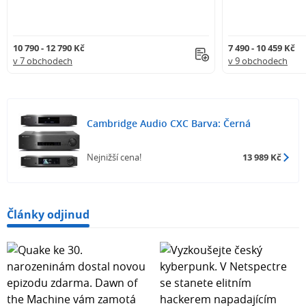
10 790 - 12 790 Kč
7 490 - 10 459 Kč
v 7 obchodech
v 9 obchodech
Cambridge Audio CXC Barva: Černá
Nejnižší cena!
13 989 Kč
Články odjinud