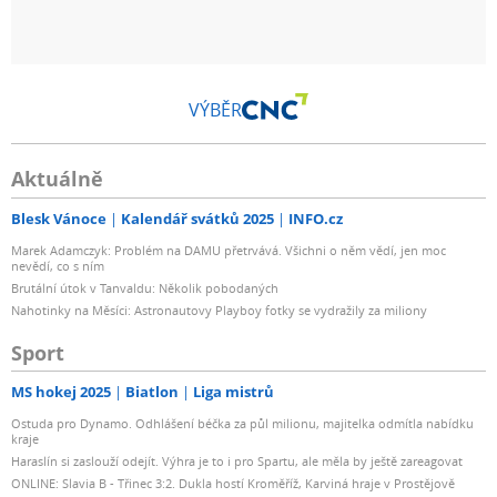
VÝBĚR
Aktuálně
Blesk Vánoce
Kalendář svátků 2025
INFO.cz
Marek Adamczyk: Problém na DAMU přetrvává. Všichni o něm vědí, jen moc
nevědí, co s ním
Brutální útok v Tanvaldu: Několik pobodaných
Nahotinky na Měsíci: Astronautovy Playboy fotky se vydražily za miliony
Sport
MS hokej 2025
Biatlon
Liga mistrů
Ostuda pro Dynamo. Odhlášení béčka za půl milionu, majitelka odmítla nabídku
kraje
Haraslín si zaslouží odejít. Výhra je to i pro Spartu, ale měla by ještě zareagovat
ONLINE: Slavia B - Třinec 3:2. Dukla hostí Kroměříž, Karviná hraje v Prostějově