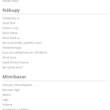
Václav Klaus
Nákupy
hledejceny.cz
Zboží Živě
Osobní vozy
Zboží Dáma
zbozi.blesk.cz
Jak na prohlídku ojetého vozu?
HobbyKompas
Auto pro začátečníka do 100 000 Kč
Zboží Auto
Ojetá Škoda Octavia
Jak vybrat auto?
Mimibazar
Testujte s Mimibazarem
Monster High
Barbie
Lego
Pyžama
Kosmetika a parfémy