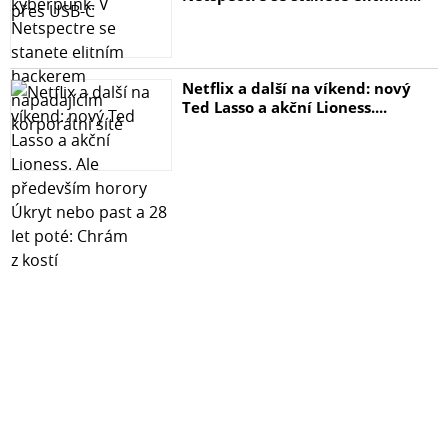
DAC, jako je náš DacMagic 200M nebo vysoce kvalitní
DAC, které se nacházejí v zesilovačích CX. Každá součást
v CXC je zaměřena na provedení tohoto úkolu s
Netflix a další na víkend: nový
přesností.
Ted Lasso a akční Lioness....
Přesné řízení
Disková jednotka v CXC byla původně navržena našimi
inženýry pro naše špičkové CD přehrávače. Proslulé
servo S3 není žádná víceúčelová disková jednotka.
Otáčením audio CD přesnou rychlostí potřebnou pro
načítání dat poskytuje CXC oceňovanou zvukovou
přesnost a stabilitu.
Let’s Get Physical
CXC těží z akusticky tlumeného kovového šasi. Zajišťuje,
že vnější síly nebudou rušit digitální signál. CXC má na