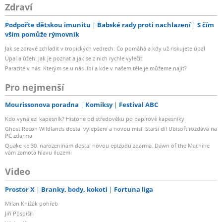
Zdraví
Podpořte dětskou imunitu
Babské rady proti nachlazení
S čím
vším pomůže rýmovník
Jak se zdravě zchladit v tropických vedrech: Co pomáhá a kdy už riskujete úpal
Úpal a úžeh: Jak je poznat a jak se z nich rychle vyléčit
Parazité v nás: Kterým se u nás líbí a kde v našem těle je můžeme najít?
Pro nejmenší
Mourissonova poradna
Komiksy
Festival ABC
Kdo vynalezl kapesník? Historie od středověku po papírové kapesníky
Ghost Recon Wildlands dostal vylepšení a novou misi. Starší díl Ubisoft rozdává na
PC zdarma
Quake ke 30. narozeninám dostal novou epizodu zdarma. Dawn of the Machine
vám zamotá hlavu iluzemi
Video
Prostor X
Branky, body, kokoti
Fortuna liga
Milan Knížák pohřeb
Jiří Pospíšil