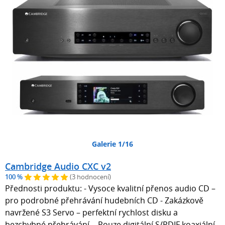
Galerie 1/16
Cambridge Audio CXC v2
100 %
(3 hodnocení)
Přednosti produktu: - Vysoce kvalitní přenos audio CD –
pro podrobné přehrávání hudebních CD - Zakázkově
navržené S3 Servo – perfektní rychlost disku a
bezchybné přehrávání - Pouze digitální S/PDIF koaxiální