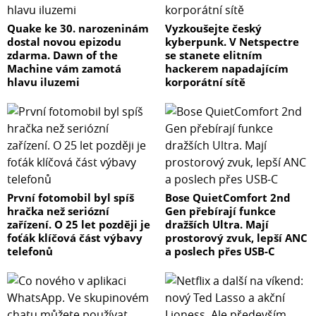
Quake ke 30. narozeninám
Vyzkoušejte český
dostal novou epizodu
kyberpunk. V Netspectre
zdarma. Dawn of the
se stanete elitním
Machine vám zamotá
hackerem napadajícím
hlavu iluzemi
korporátní sítě
První fotomobil byl spíš
Bose QuietComfort 2nd
hračka než seriózní
Gen přebírají funkce
zařízení. O 25 let později je
dražších Ultra. Mají
foťák klíčová část výbavy
prostorový zvuk, lepší ANC
telefonů
a poslech přes USB-C