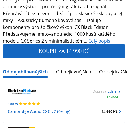
a optický výstup – pro čistý digitální audio signál -
Přehrávání bez mezer – ideální pro klasické skladby a DJ
mixy - Akusticky tlumené kovové šasi – izoluje
komponenty pro špičkový výkon CX Black Edition
Představujeme limitovanou edici 1000 kusů každého
modelu CX Series 2 v minimalistickém...
Celý popis
KOUPIT ZA 14 990 KČ
Od nejoblíbenějších
Od nejlevnějších
Od nejdražší
Doprava:
zdarma
Skladem
100 %
Cambridge Audio CXC v2 (černý)
14 990 Kč