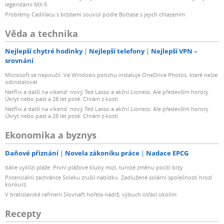
legendární MX-5
Problémy Cadillacu s brzdami souvisí podle Bottase s jejich chlazením
Věda a technika
Nejlepší chytré hodinky
Nejlepší telefony
Nejlepší VPN –
srovnání
Microsoft se nepoučil. Ve Windows potichu instaluje OneDrive Photos, které nelze
odinstalovat
Netflix a další na víkend: nový Ted Lasso a akční Lioness. Ale především horory
Úkryt nebo past a 28 let poté: Chrám z kostí
Netflix a další na víkend: nový Ted Lasso a akční Lioness. Ale především horory
Úkryt nebo past a 28 let poté: Chrám z kostí
Ekonomika a byznys
Daňové přiznání
Novela zákoníku práce
Nadace EPCG
Itálie vyklízí pláže. První plážové kluby mizí, turisté změnu pocítí brzy
Potenciální zachránce Soleku zrušil nabídku. Zadlužené solární společnosti hrozí
konkurz
V bratislavské rafinerii Slovnaft hořela nádrž, výbuch otřásl okolím
Recepty