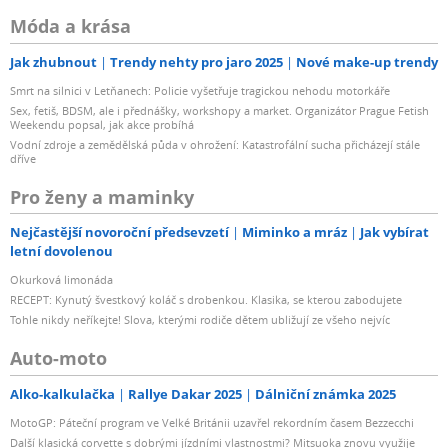
Móda a krása
Jak zhubnout
Trendy nehty pro jaro 2025
Nové make-up trendy
Smrt na silnici v Letňanech: Policie vyšetřuje tragickou nehodu motorkáře
Sex, fetiš, BDSM, ale i přednášky, workshopy a market. Organizátor Prague Fetish
Weekendu popsal, jak akce probíhá
Vodní zdroje a zemědělská půda v ohrožení: Katastrofální sucha přicházejí stále
dříve
Pro ženy a maminky
Nejčastější novoroční předsevzetí
Miminko a mráz
Jak vybírat
letní dovolenou
Okurková limonáda
RECEPT: Kynutý švestkový koláč s drobenkou. Klasika, se kterou zabodujete
Tohle nikdy neříkejte! Slova, kterými rodiče dětem ubližují ze všeho nejvíc
Auto-moto
Alko-kalkulačka
Rallye Dakar 2025
Dálniční známka 2025
MotoGP: Páteční program ve Velké Británii uzavřel rekordním časem Bezzecchi
Další klasická corvette s dobrými jízdními vlastnostmi? Mitsuoka znovu využije