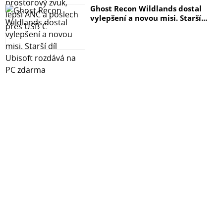
a dynamického rozsahu v reálném čase. To umožňuje
Ghost Recon Wildlands dostal
X201 zvládnout větší výkon a hrát hlasitěji, než kdy
vylepšení a novou misi. Starší...
předtím.
6-1/2" předně vyzařující basový reproduktor a duální 6-
1/2" pasivní zářiče
Hliníkové kužele z jednoho kusu, aerodynamické třídy,
pohybují vzduchem s neuvěřitelnou účinností
Speciálně navržené DSP (Digital Signal Processor) pro
velké basy z malé skříně
Nastavitelné řízení fáze
Linkové/LFE vstupy a výstupy
Auto on/off režim
Vysoce lesklá povrchová úprava, odolná proti