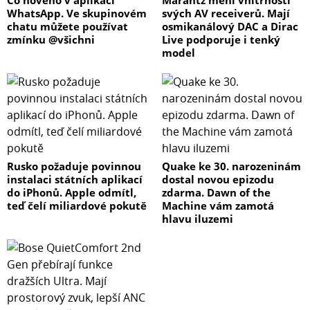
Co nového v aplikaci
Marantz mění vnitřnosti
WhatsApp. Ve skupinovém
svých AV receiverů. Mají
chatu můžete používat
osmikanálový DAC a Dirac
zmínku @všichni
Live podporuje i tenký
model
Rusko požaduje povinnou
Quake ke 30. narozeninám
instalaci státních aplikací
dostal novou epizodu
do iPhonů. Apple odmítl,
zdarma. Dawn of the
teď čelí miliardové pokutě
Machine vám zamotá
hlavu iluzemi