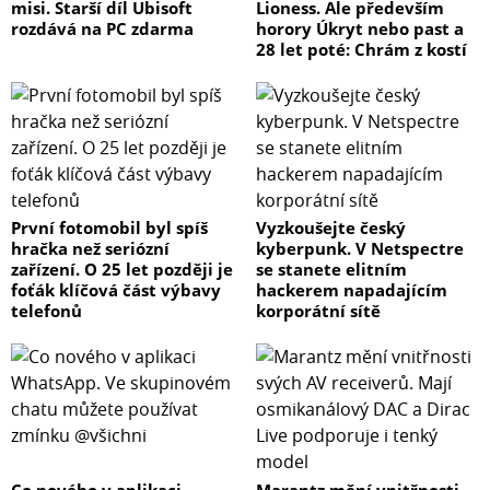
misi. Starší díl Ubisoft
Lioness. Ale především
rozdává na PC zdarma
horory Úkryt nebo past a
28 let poté: Chrám z kostí
První fotomobil byl spíš
Vyzkoušejte český
hračka než seriózní
kyberpunk. V Netspectre
zařízení. O 25 let později je
se stanete elitním
foťák klíčová část výbavy
hackerem napadajícím
telefonů
korporátní sítě