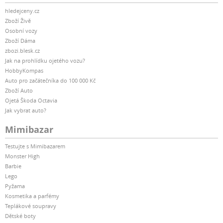
hledejceny.cz
Zboží Živě
Osobní vozy
Zboží Dáma
zbozi.blesk.cz
Jak na prohlídku ojetého vozu?
HobbyKompas
Auto pro začátečníka do 100 000 Kč
Zboží Auto
Ojetá Škoda Octavia
Jak vybrat auto?
Mimibazar
Testujte s Mimibazarem
Monster High
Barbie
Lego
Pyžama
Kosmetika a parfémy
Teplákové soupravy
Dětské boty