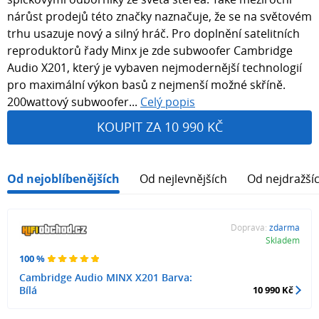
nárůst prodejů této značky naznačuje, že se na světovém
trhu usazuje nový a silný hráč. Pro doplnění satelitních
reproduktorů řady Minx je zde subwoofer Cambridge
Audio X201, který je vybaven nejmodernější technologií
pro maximální výkon basů z nejmenší možné skříně.
200wattový subwoofer...
Celý popis
KOUPIT ZA 10 990 KČ
Od nejoblíbenějších
Od nejlevnějších
Od nejdražší
Doprava:
zdarma
Skladem
100 %
Cambridge Audio MINX X201 Barva:
Bílá
10 990 Kč