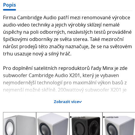
Popis
Firma Cambridge Audio patří mezi renomované výrobce
audio-video techniky a jejich výrobky sklízejí nemalé
úspěchy na poli odborných, nezávislých testů prováděné
špičkovými odborníky ze světa sterea. Také meziroční
nárůst prodejů této značky naznačuje, že se na světovém
trhu usazuje nový a silný hráč.
Pro doplnění satelitních reproduktorů řady Minx je zde
subwoofer Cambridge Audio X201, který je vybaven
nejmodernější technologií pro maximální výkon basů z
nejmenší možné skříně. 200wattový subwoofer X201 je
vybaven dopředu vyzařujícími měniči a pomocnými
Zobrazit více
basovými zářiči (Auxiliary Bass Radiators), díky čemuž se
váš pokoj bude otřásat.
Inovativní měniče.
Subwoofer využívá inovativní měnič plus Auxiliary Bass