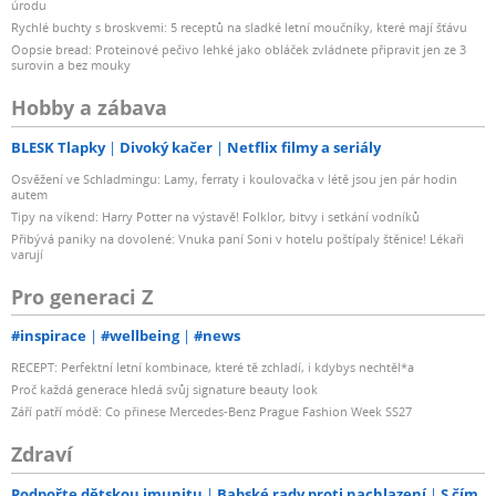
úrodu
Rychlé buchty s broskvemi: 5 receptů na sladké letní moučníky, které mají šťávu
Oopsie bread: Proteinové pečivo lehké jako obláček zvládnete připravit jen ze 3
surovin a bez mouky
Hobby a zábava
BLESK Tlapky
Divoký kačer
Netflix filmy a seriály
Osvěžení ve Schladmingu: Lamy, ferraty i koulovačka v létě jsou jen pár hodin
autem
Tipy na víkend: Harry Potter na výstavě! Folklor, bitvy i setkání vodníků
Přibývá paniky na dovolené: Vnuka paní Soni v hotelu poštípaly štěnice! Lékaři
varují
Pro generaci Z
#inspirace
#wellbeing
#news
RECEPT: Perfektní letní kombinace, které tě zchladí, i kdybys nechtěl*a
Proč každá generace hledá svůj signature beauty look
Září patří módě: Co přinese Mercedes-Benz Prague Fashion Week SS27
Zdraví
Podpořte dětskou imunitu
Babské rady proti nachlazení
S čím