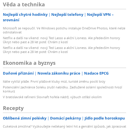
Věda a technika
Nejlepší chytré hodinky
Nejlepší telefony
Nejlepší VPN –
srovnání
Microsoft se nepoučil. Ve Windows potichu instaluje OneDrive Photos, které nelze
odinstalovat
Netflix a další na víkend: nový Ted Lasso a akční Lioness. Ale především horory
Úkryt nebo past a 28 let poté: Chrám z kostí
Netflix a další na víkend: nový Ted Lasso a akční Lioness. Ale především horory
Úkryt nebo past a 28 let poté: Chrám z kostí
Ekonomika a byznys
Daňové přiznání
Novela zákoníku práce
Nadace EPCG
Itálie vyklízí pláže. První plážové kluby mizí, turisté změnu pocítí brzy
Potenciální zachránce Soleku zrušil nabídku. Zadlužené solární společnosti hrozí
konkurz
V bratislavské rafinerii Slovnaft hořela nádrž, výbuch otřásl okolím
Recepty
Oblíbené zimní polévky
Domácí pekárny
Jídlo podle horoskopu
Cuketová zmrzlina? Vyzkoušejte nečekaný letní hit a geniální způsob, jak zpracovat