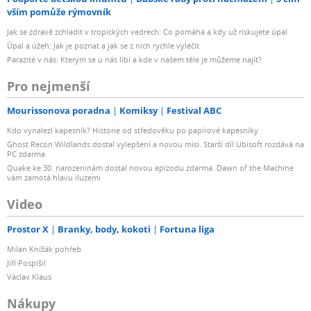
vším pomůže rýmovník
Jak se zdravě zchladit v tropických vedrech: Co pomáhá a kdy už riskujete úpal
Úpal a úžeh: Jak je poznat a jak se z nich rychle vyléčit
Parazité v nás: Kterým se u nás líbí a kde v našem těle je můžeme najít?
Pro nejmenší
Mourissonova poradna
Komiksy
Festival ABC
Kdo vynalezl kapesník? Historie od středověku po papírové kapesníky
Ghost Recon Wildlands dostal vylepšení a novou misi. Starší díl Ubisoft rozdává na
PC zdarma
Quake ke 30. narozeninám dostal novou epizodu zdarma. Dawn of the Machine
vám zamotá hlavu iluzemi
Video
Prostor X
Branky, body, kokoti
Fortuna liga
Milan Knížák pohřeb
Jiří Pospíšil
Václav Klaus
Nákupy