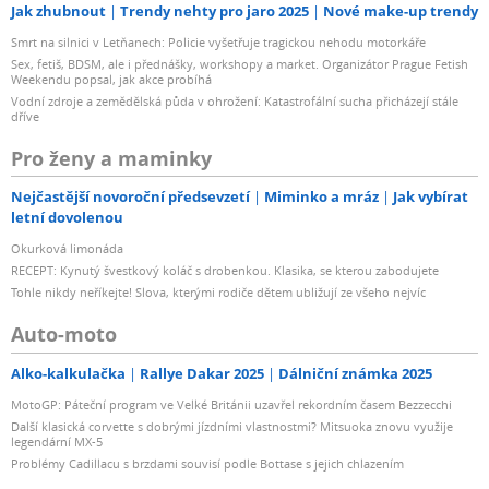
Jak zhubnout
Trendy nehty pro jaro 2025
Nové make-up trendy
Smrt na silnici v Letňanech: Policie vyšetřuje tragickou nehodu motorkáře
Sex, fetiš, BDSM, ale i přednášky, workshopy a market. Organizátor Prague Fetish
Weekendu popsal, jak akce probíhá
Vodní zdroje a zemědělská půda v ohrožení: Katastrofální sucha přicházejí stále
dříve
Pro ženy a maminky
Nejčastější novoroční předsevzetí
Miminko a mráz
Jak vybírat
letní dovolenou
Okurková limonáda
RECEPT: Kynutý švestkový koláč s drobenkou. Klasika, se kterou zabodujete
Tohle nikdy neříkejte! Slova, kterými rodiče dětem ubližují ze všeho nejvíc
Auto-moto
Alko-kalkulačka
Rallye Dakar 2025
Dálniční známka 2025
MotoGP: Páteční program ve Velké Británii uzavřel rekordním časem Bezzecchi
Další klasická corvette s dobrými jízdními vlastnostmi? Mitsuoka znovu využije
legendární MX-5
Problémy Cadillacu s brzdami souvisí podle Bottase s jejich chlazením