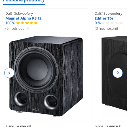
Další Subwoofery
Další Subwoofery
Magnat Alpha RS 12
Edifier T5s
100 %
0 %
(6 hodnocení)
(0 hodnocení)
Previous
Next
8 490 - 9 590 Kč
2 901 - 4 869 Kč