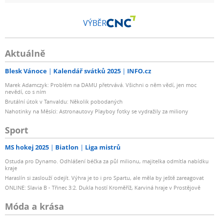
VÝBĚR
Aktuálně
Blesk Vánoce
Kalendář svátků 2025
INFO.cz
Marek Adamczyk: Problém na DAMU přetrvává. Všichni o něm vědí, jen moc
nevědí, co s ním
Brutální útok v Tanvaldu: Několik pobodaných
Nahotinky na Měsíci: Astronautovy Playboy fotky se vydražily za miliony
Sport
MS hokej 2025
Biatlon
Liga mistrů
Ostuda pro Dynamo. Odhlášení béčka za půl milionu, majitelka odmítla nabídku
kraje
Haraslín si zaslouží odejít. Výhra je to i pro Spartu, ale měla by ještě zareagovat
ONLINE: Slavia B - Třinec 3:2. Dukla hostí Kroměříž, Karviná hraje v Prostějově
Móda a krása