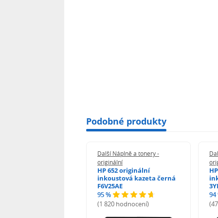
Podobné produkty
 Náplně a tonery -
Další Náplně a tonery -
Dal
nální
originální
ori
her TNB023 -
HP 652 originální
HP
inální
inkoustová kazeta černá
in
F6V25AE
3Y
95 %
94
hodnocení)
(1 820 hodnocení)
(4