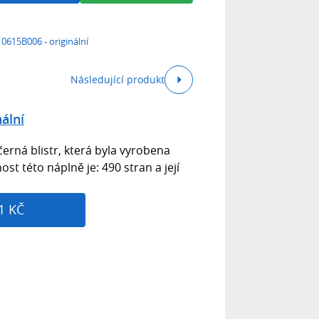
0615B006 - originální
Následující produkt
ální
rná blistr, která byla vyrobena
t této náplně je: 490 stran a její
1 KČ