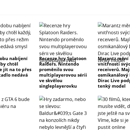
dobu nabíjení
Recenze hry Splatoon
Marantz mění
 by chtěl
Raiders. Nintendo
vnitřnosti svý
e jít na to přes
proměnilo svou
receiverů. Maj
tadlo nedává
multiplayerovou sérii
osmikanálový 
ve skvělou
Dirac Live pod
singleplayerovku
tenký model