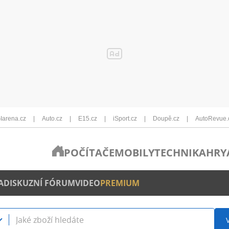
Iarena.cz
Auto.cz
E15.cz
iSport.cz
Doupě.cz
AutoRevue.
POČÍTAČE
MOBILY
TECHNIKA
HRY
A
DISKUZNÍ FÓRUM
VIDEO
PREMIUM