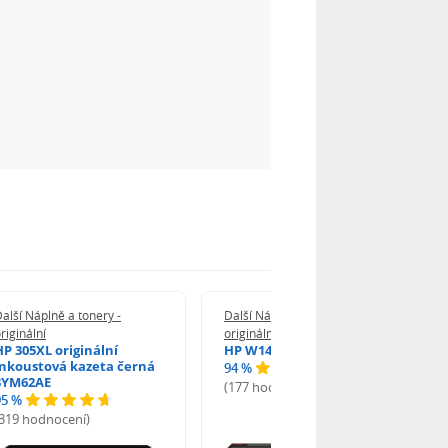
alší Náplně a tonery -
Další Náplně a tonery -
riginální
originální
HP 305XL originální
HP W1420A - originální
inkoustová kazeta černá
94 %
3YM62AE
(177 hodnocení)
95 %
(319 hodnocení)