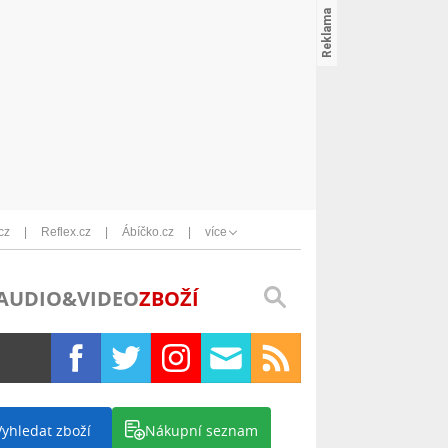
cz
Reflex.cz
Ábíčko.cz
více
AUDIO&VIDEO
ZBOŽÍ
Vyhledat zboží
Nákupní seznam