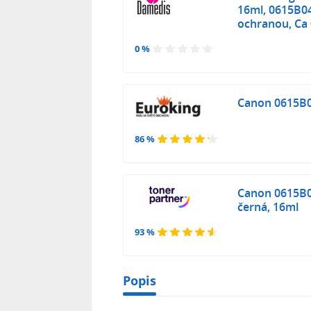
16ml, 0615B04
ochranou, Ca
0 %
Canon 0615B00
86 %
Canon 0615B00
černá, 16ml
93 %
Popis