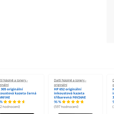
ší Náplně a tonery -
Další Náplně a tonery -
D
ginální
originální
o
 305 originální
HP 652 originální
koustová kazeta černá
inkoustová kazeta
M61AE
tříbarevná F6V24AE
 %
96 %
72 hodnocení)
(597 hodnocení)