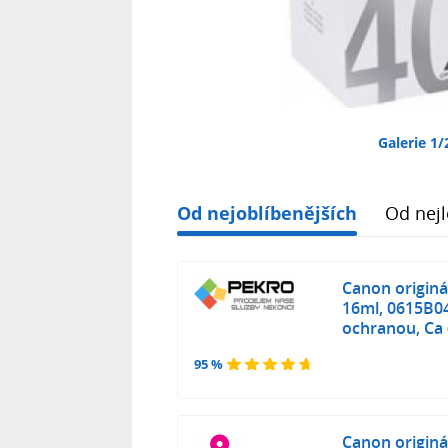
Galerie 1/
Od nejoblíbenějších
Od nejl
Canon originál
16ml, 0615B04
ochranou, Ca
95 %
Canon originál