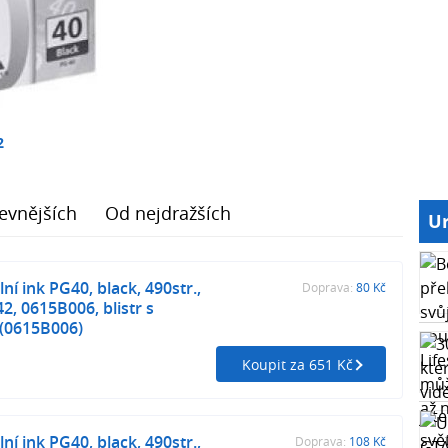
2
evnějších
Od nejdražších
Ur
ní ink PG40, black, 490str.,
Doprava:
80 Kč
2, 0615B006, blistr s
 (0615B006)
Koupit za 651 Kč
ní ink PG40, black, 490str.,
Doprava:
108 Kč