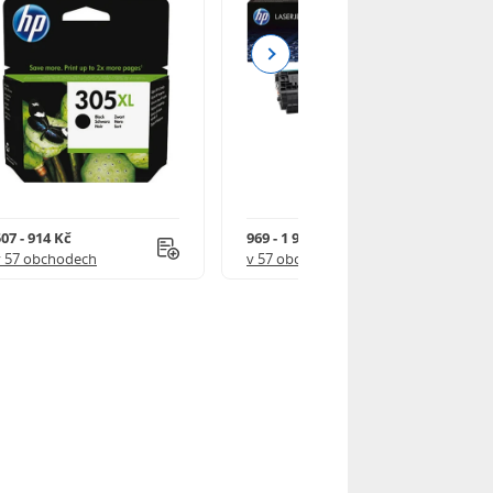
Next
07 - 914 Kč
969 - 1 918 Kč
v 57 obchodech
v 57 obchodech