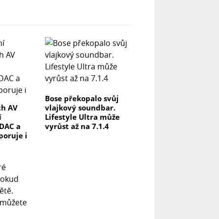
Bose překopalo svůj
ch AV
vlajkový soundbar.
í
Lifestyle Ultra může
DAC a
vyrůst až na 7.1.4
poruje i