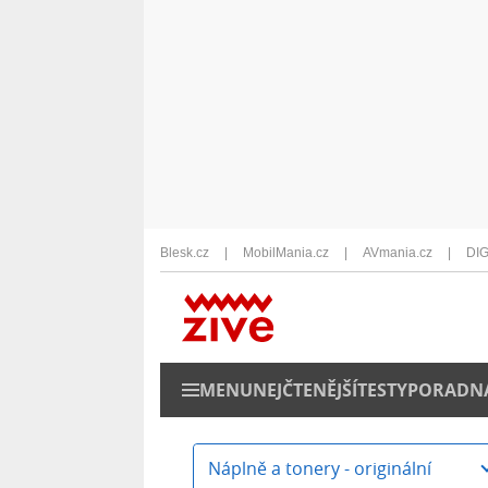
Blesk.cz
MobilMania.cz
AVmania.cz
DIG
MENU
NEJČTENĚJŠÍ
TESTY
PORADN
Náplně a tonery - originální