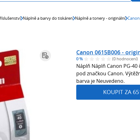
říslušenství
Náplně a barvy do tiskáren
Náplně a tonery - originální
Canon 
Canon 0615B006 - origin
0 %
(0 hodnocení)
Náplň Náplň Canon PG-40 če
pod značkou Canon. Výtěžnos
barva je Neuvedeno.
KOUPIT ZA 65