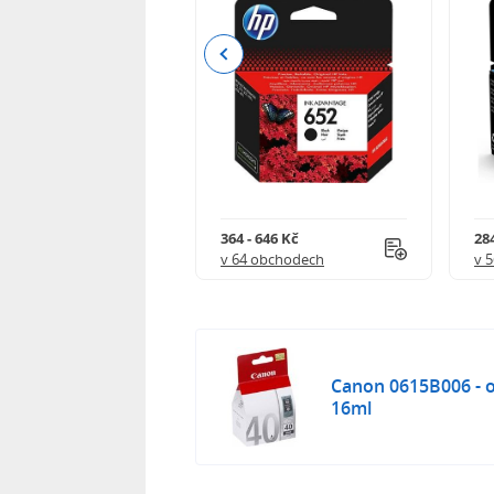
Previous
 901 Kč
364 - 646 Kč
284
 obchodech
v 64 obchodech
v 
Canon 0615B006 - or
16ml