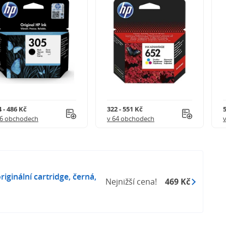
 - 486 Kč
322 - 551 Kč
5
56 obchodech
v 64 obchodech
iginální cartridge, černá,
Nejnižší cena!
469 Kč