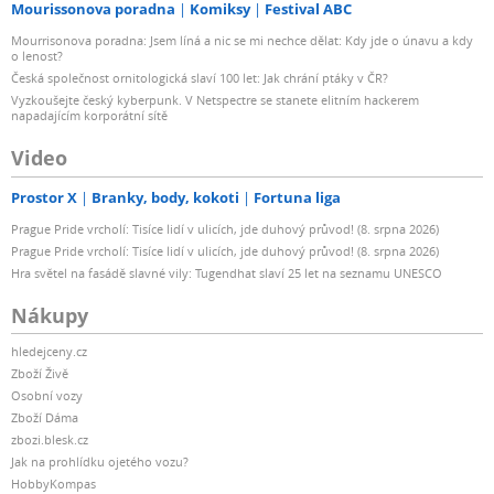
Mourissonova poradna
Komiksy
Festival ABC
Mourrisonova poradna: Jsem líná a nic se mi nechce dělat: Kdy jde o únavu a kdy
o lenost?
Česká společnost ornitologická slaví 100 let: Jak chrání ptáky v ČR?
Vyzkoušejte český kyberpunk. V Netspectre se stanete elitním hackerem
napadajícím korporátní sítě
Video
Prostor X
Branky, body, kokoti
Fortuna liga
Prague Pride vrcholí: Tisíce lidí v ulicích, jde duhový průvod! (8. srpna 2026)
Prague Pride vrcholí: Tisíce lidí v ulicích, jde duhový průvod! (8. srpna 2026)
Hra světel na fasádě slavné vily: Tugendhat slaví 25 let na seznamu UNESCO
Nákupy
hledejceny.cz
Zboží Živě
Osobní vozy
Zboží Dáma
zbozi.blesk.cz
Jak na prohlídku ojetého vozu?
HobbyKompas