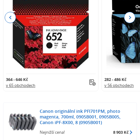
Previous
Next
364 - 646 Kč
282 - 486 Kč
v 65 obchodech
v 56 obchodech
Canon originální ink PFI701PM, photo
magenta, 700ml, 0905B001, 0905B005,
Canon iPF-8X00, 8 (0905B001)
Nejnižší cena!
8 903 Kč