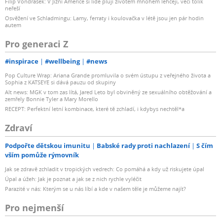
Filip Vondrášek: V Jižní Americe si lidé plují životem mnohem lehčeji, věci tolik
neřeší
Osvěžení ve Schladmingu: Lamy, ferraty i koulovačka v létě jsou jen pár hodin
autem
Pro generaci Z
#inspirace
#wellbeing
#news
Pop Culture Wrap: Ariana Grande promluvila o svém ústupu z veřejného života a
Sophia z KATSEYE si dává pauzu od skupiny
Alt news: MGK v tom zas lítá, Jared Leto byl obviněný ze sexuálního obtěžování a
zemřely Bonnie Tyler a Mary Morello
RECEPT: Perfektní letní kombinace, které tě zchladí, i kdybys nechtěl*a
Zdraví
Podpořte dětskou imunitu
Babské rady proti nachlazení
S čím
vším pomůže rýmovník
Jak se zdravě zchladit v tropických vedrech: Co pomáhá a kdy už riskujete úpal
Úpal a úžeh: Jak je poznat a jak se z nich rychle vyléčit
Parazité v nás: Kterým se u nás líbí a kde v našem těle je můžeme najít?
Pro nejmenší