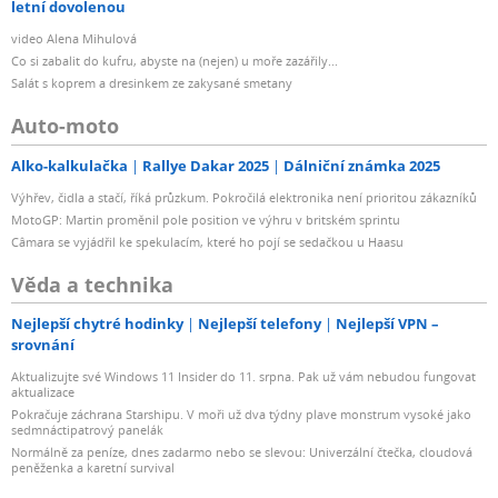
letní dovolenou
video Alena Mihulová
Co si zabalit do kufru, abyste na (nejen) u moře zazářily...
Salát s koprem a dresinkem ze zakysané smetany
Auto-moto
Alko-kalkulačka
Rallye Dakar 2025
Dálniční známka 2025
Výhřev, čidla a stačí, říká průzkum. Pokročilá elektronika není prioritou zákazníků
MotoGP: Martin proměnil pole position ve výhru v britském sprintu
Câmara se vyjádřil ke spekulacím, které ho pojí se sedačkou u Haasu
Věda a technika
Nejlepší chytré hodinky
Nejlepší telefony
Nejlepší VPN –
srovnání
Aktualizujte své Windows 11 Insider do 11. srpna. Pak už vám nebudou fungovat
aktualizace
Pokračuje záchrana Starshipu. V moři už dva týdny plave monstrum vysoké jako
sedmnáctipatrový panelák
Normálně za peníze, dnes zadarmo nebo se slevou: Univerzální čtečka, cloudová
peněženka a karetní survival