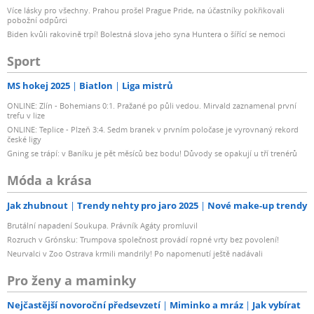
Více lásky pro všechny. Prahou prošel Prague Pride, na účastníky pokřikovali
pobožní odpůrci
Biden kvůli rakovině trpí! Bolestná slova jeho syna Huntera o šířící se nemoci
Sport
MS hokej 2025
Biatlon
Liga mistrů
ONLINE: Zlín - Bohemians 0:1. Pražané po půli vedou. Mirvald zaznamenal první
trefu v lize
ONLINE: Teplice - Plzeň 3:4. Sedm branek v prvním poločase je vyrovnaný rekord
české ligy
Gning se trápí: v Baníku je pět měsíců bez bodu! Důvody se opakují u tří trenérů
Móda a krása
Jak zhubnout
Trendy nehty pro jaro 2025
Nové make-up trendy
Brutální napadení Soukupa. Právník Agáty promluvil
Rozruch v Grónsku: Trumpova společnost provádí ropné vrty bez povolení!
Neurvalci v Zoo Ostrava krmili mandrily! Po napomenutí ještě nadávali
Pro ženy a maminky
Nejčastější novoroční předsevzetí
Miminko a mráz
Jak vybírat