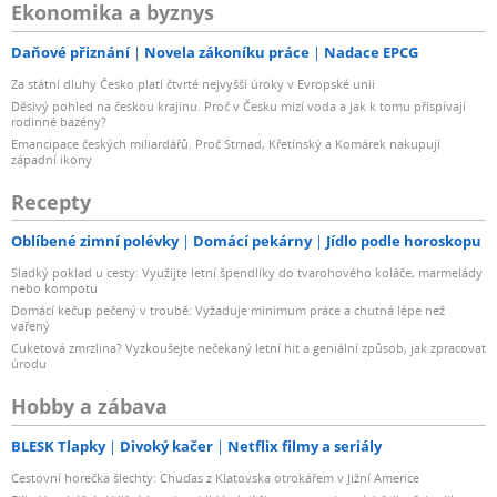
Ekonomika a byznys
Daňové přiznání
Novela zákoníku práce
Nadace EPCG
Za státní dluhy Česko platí čtvrté nejvyšší úroky v Evropské unii
Děsivý pohled na českou krajinu. Proč v Česku mizí voda a jak k tomu přispívají
rodinné bazény?
Emancipace českých miliardářů. Proč Strnad, Křetínský a Komárek nakupují
západní ikony
Recepty
Oblíbené zimní polévky
Domácí pekárny
Jídlo podle horoskopu
Sladký poklad u cesty: Využijte letní špendlíky do tvarohového koláče, marmelády
nebo kompotu
Domácí kečup pečený v troubě: Vyžaduje minimum práce a chutná lépe než
vařený
Cuketová zmrzlina? Vyzkoušejte nečekaný letní hit a geniální způsob, jak zpracovat
úrodu
Hobby a zábava
BLESK Tlapky
Divoký kačer
Netflix filmy a seriály
Cestovní horečka šlechty: Chuďas z Klatovska otrokářem v Jižní Americe