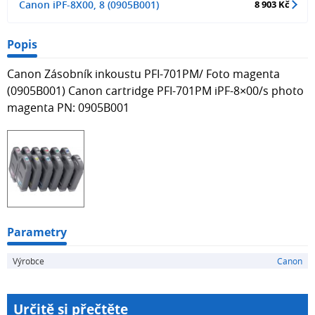
Canon iPF-8X00, 8 (0905B001)
8 903 Kč
Popis
Canon Zásobník inkoustu PFI-701PM/ Foto magenta
(0905B001) Canon cartridge PFI-701PM iPF-8×00/s photo
magenta PN: 0905B001
Parametry
Výrobce
Canon
Určitě si přečtěte