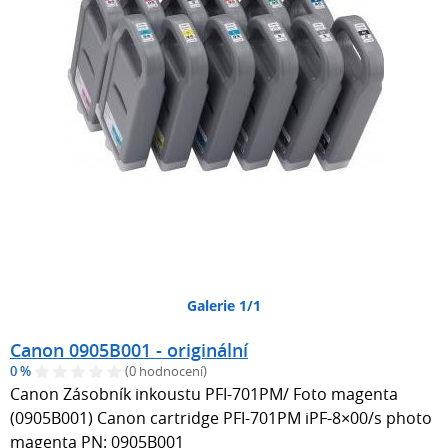
Galerie 1/1
Canon 0905B001 - originální
0 %
(0 hodnocení)
Canon Zásobník inkoustu PFI-701PM/ Foto magenta
(0905B001) Canon cartridge PFI-701PM iPF-8×00/s photo
magenta PN: 0905B001