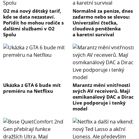
O2 má nový dětský tarif,
Normálně za peníze, dnes
kde se data nezastaví.
zadarmo nebo se slevou:
Pořídit ho mohou rodiče s
Univerzální čtečka,
dalšími službami v O2
cloudová peněženka
Spolu
a karetní survival
Ukázka z GTA 6 bude mít
Marantz mění vnitřnosti
premiéru na Netflixu
svých AV receiverů. Mají
osmikanálový DAC a Dirac
Live podporuje i tenký
model