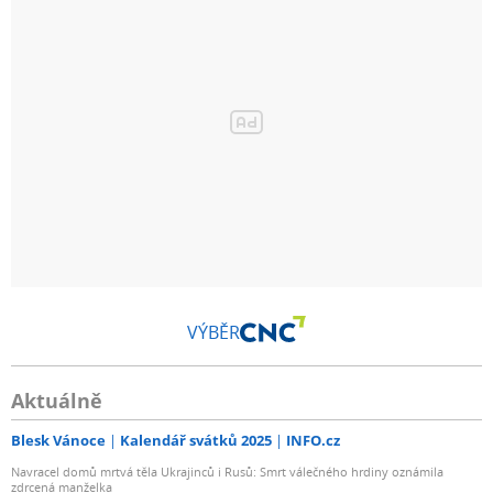
VÝBĚR
Aktuálně
Blesk Vánoce
Kalendář svátků 2025
INFO.cz
Navracel domů mrtvá těla Ukrajinců i Rusů: Smrt válečného hrdiny oznámila
zdrcená manželka