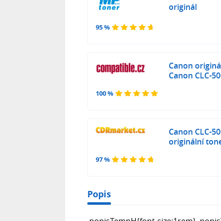
originál
95 %
Canon originá
Canon CLC-50
100 %
Canon CLC-500
originální ton
97 %
Popis
.popisTempH{font-size:1rem} .popi