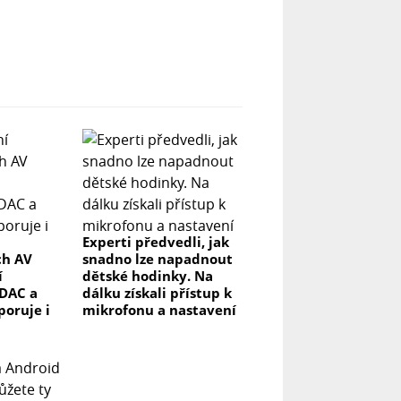
Experti předvedli, jak
ch AV
snadno lze napadnout
í
dětské hodinky. Na
DAC a
dálku získali přístup k
poruje i
mikrofonu a nastavení