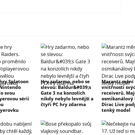
hry Splatoon
Hry zadarmo, nebo se
Marantz mění
 Nintendo
slevou: Baldur&#039;s
vnitřnosti svý
o svou
Gate 3 na konzolích
receiverů. Maj
yerovou sérii
nikdy nebylo levnější a
osmikanálový 
ou
čtyři PC hry zdarma
Dirac Live pod
ayerovku
tenký model