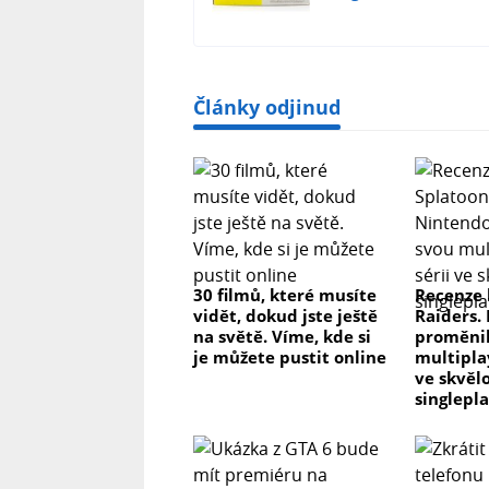
Články odjinud
30 filmů, které musíte
Recenze 
vidět, dokud jste ještě
Raiders.
na světě. Víme, kde si
proměnil
je můžete pustit online
multipla
ve skvěl
singlepl