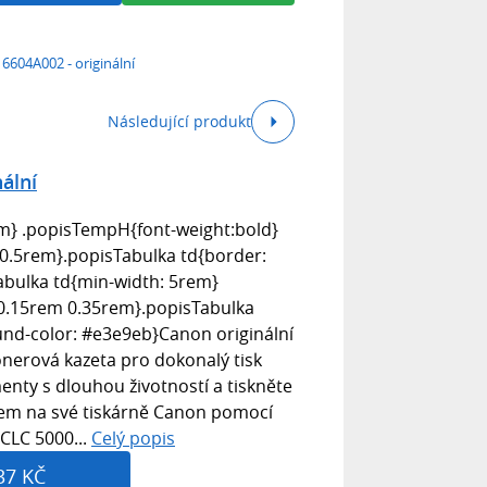
6604A002 - originální
Následující produkt
ální
m} .popisTempH{font-weight:bold}
0.5rem}.popisTabulka td{border:
abulka td{min-width: 5rem}
 0.15rem 0.35rem}.popisTabulka
und-color: #e3e9eb}Canon originální
onerová kazeta pro dokonalý tisk
nty s dlouhou životností a tiskněte
nem na své tiskárně Canon pomocí
CLC 5000...
Celý popis
37 KČ