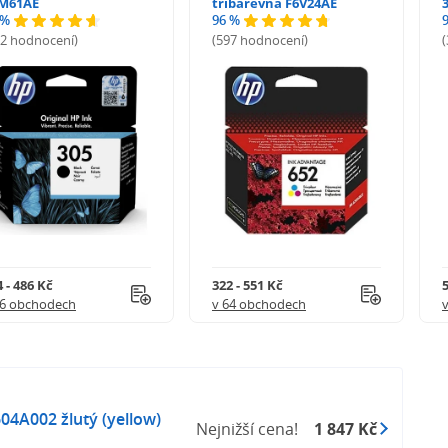
M61AE
tříbarevná F6V24AE
 %
96 %
72 hodnocení)
(597 hodnocení)
 - 486 Kč
322 - 551 Kč
5
56 obchodech
v 64 obchodech
04A002 žlutý (yellow)
Nejnižší cena!
1 847 Kč