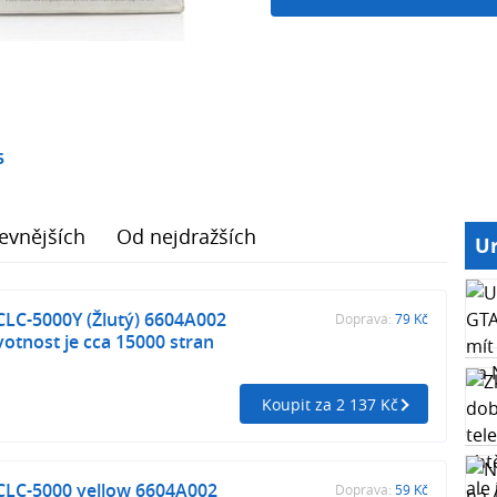
5
evnějších
Od nejdražších
Ur
CLC-5000Y (Žlutý) 6604A002
Doprava:
79 Kč
Životnost je cca 15000 stran
Koupit za 2 137 Kč
CLC-5000 yellow 6604A002
Doprava:
59 Kč