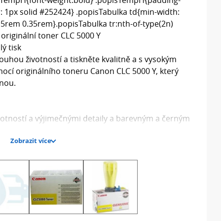
: 1px solid #252424} .popisTabulka td{min-width:
15rem 0.35rem}.popisTabulka tr:nth-of-type(2n)
riginální toner CLC 5000 Y
ý tisk
uhou životností a tiskněte kvalitně a s vysokým
cí originálního toneru Canon CLC 5000 Y, který
rnou.
votností a výjimečnými detaily a barevným a černým
Zobrazit více
nosti Canon zajistí, že vaše tiskárna Canon bude vždy
vý výkon tiskárny Canon s měkkými barvami a detailní