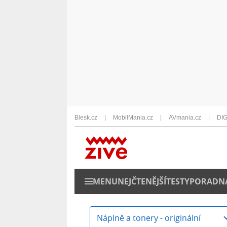
Blesk.cz
MobilMania.cz
AVmania.cz
DIG
MENU
NEJČTENĚJŠÍ
TESTY
PORADN
Náplně a tonery - originální