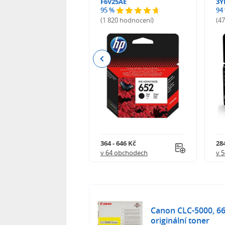
F6V25AE
3Y
95 %
94
hodnocení)
(1 820 hodnocení)
(4
Previous
 901 Kč
364 - 646 Kč
284
 obchodech
v 64 obchodech
v 
Canon CLC-5000, 66
originální toner