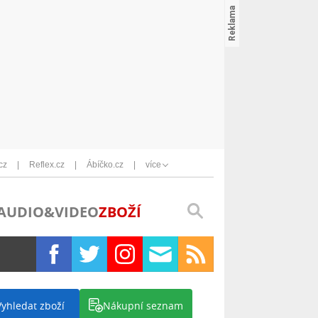
cz
Reflex.cz
Ábíčko.cz
více
AUDIO&VIDEO
ZBOŽÍ
Vyhledat zboží
Nákupní seznam