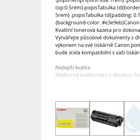
top:0.5rem}.popisTabulka td{border
5rem} .popisTabulka td{padding: 0.
{background-color: #e3e9eb}Canon o
Kvalitní tonerová kazeta pro dokonal
Vytvářejte působivé dokumenty s dlo
výkonem na své tiskárně Canon pomo
bude zcela kompatibilní s vaší tiská
Nejlepší kvalita
Nádherná kvalita tisku s dlouhou ži
textem.
Spolehlivější tisk
Originální toner 6604A002 od společ
spolehlivá a rychlá.
Bezproblémová konzistence
Konzistentní kvalita a bezproblémo