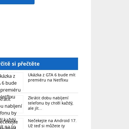
čitě si přečtěte
Ukázka z GTA 6 bude mít
premiéru na Netflixu
Zkrátit dobu nabíjení
telefonu by chtěl každý,
ale jít...
Nečekejte na Android 17.
Už teď si můžete ty