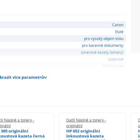
binací tiskárny a originálních inkoustových kazet
 zajistíte optimální výkon a dokonalou kvalitu při
Canon
žluté
pro vysoký objem tisku
pro barevné dokumenty
pír jsou navrženy tak, aby harmonicky spolupracovaly
tonerové kazety (tonery)
 konzistentní vysokou kvalitu, spolehlivý výkon a
laserové
m tisku.
15000 stran
brazit více parametrů
i Canon vám poskytuje bezplatný, snadný a
ých kazet Canon.
5000 YOEM6604A002BarvažlutáVýtěžnost15000 stran
ší Náplně a tonery -
Další Náplně a tonery -
D
ginální
originální
o
 305 originální
HP 652 originální
koustová kazeta černá
inkoustová kazeta