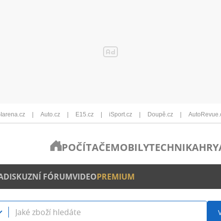
Iarena.cz
Auto.cz
E15.cz
iSport.cz
Doupě.cz
AutoRevue.
POČÍTAČE
MOBILY
TECHNIKA
HRY
A
DISKUZNÍ FÓRUM
VIDEO
PREMIUM