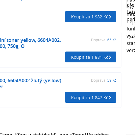
Koupit za 1 982 Kč
lní toner yellow, 6604A002,
Doprava:
65 Kč
00, 750g, O
Koupit za 1 881 Kč
0, 6604A002 žlutý (yellow)
Doprava:
59 Kč
er
Koupit za 1 847 Kč
sTempH{font-weight:bold} .popisTempH{padding-