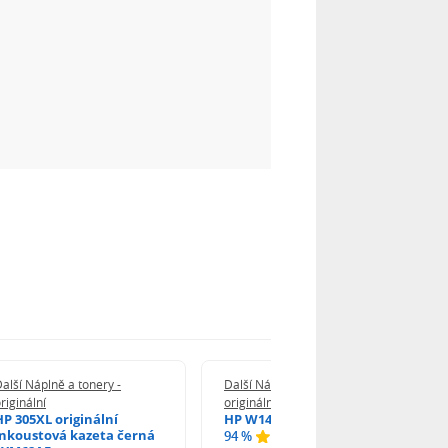
alší Náplně a tonery -
Další Náplně a tonery -
riginální
originální
HP 305XL originální
HP W1420A - originální
inkoustová kazeta černá
94 %