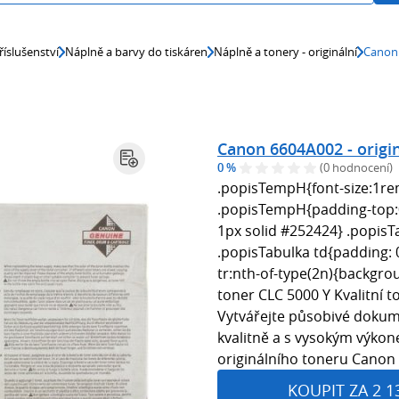
říslušenství
Náplně a barvy do tiskáren
Náplně a tonery - originální
Canon 
Canon 6604A002 - origin
0 %
(0 hodnocení)
.popisTempH{font-size:1re
.popisTempH{padding-top:
1px solid #252424} .popisT
.popisTabulka td{padding:
tr:nth-of-type(2n){backgro
toner CLC 5000 Y Kvalitní t
Vytvářejte působivé dokume
kvalitně a s vysokým výko
originálního toneru Canon 
KOUPIT ZA 2 1