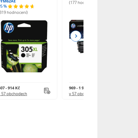
3YM62AE
(177 hodnocení)
95 %
(319 hodnocení)
Next
07 - 914 Kč
969 - 1 918 Kč
v 57 obchodech
v 57 obchodech