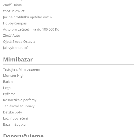
Zboží Dáma
zbozi.blesk.cz
Jak na prohlídku ojetého vozu?
HobbyKompas
Auto pro začátečníka do 100 000 Kč
Zboží Auto
Ojetá Škoda Octavia
Jak vybrat auto?
Mimibazar
Testujte s Mimibazarem
Monster High
Barbie
Lego
Pyžama
Kosmetika a parfémy
Teplákové soupravy
Dětské boty
Ložní povlečení
Bazar nábytku
Doporučujeme