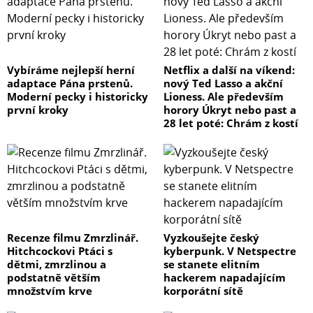
Vybíráme nejlepší herní
Netflix a další na víkend:
adaptace Pána prstenů.
nový Ted Lasso a akční
Moderní pecky i historicky
Lioness. Ale především
první kroky
horory Úkryt nebo past a
28 let poté: Chrám z kostí
Recenze filmu Zmrzlinář.
Vyzkoušejte český
Hitchcockovi Ptáci s
kyberpunk. V Netspectre
dětmi, zmrzlinou a
se stanete elitním
podstatně větším
hackerem napadajícím
množstvím krve
korporátní sítě