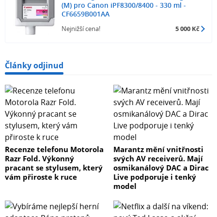
(M) pro Canon iPF8300/8400 - 330 ml -
CF6659B001AA
Nejnižší cena!
5 000 Kč
Články odjinud
Recenze telefonu Motorola
Marantz mění vnitřnosti
Razr Fold. Výkonný
svých AV receiverů. Mají
pracant se stylusem, který
osmikanálový DAC a Dirac
vám přiroste k ruce
Live podporuje i tenký
model