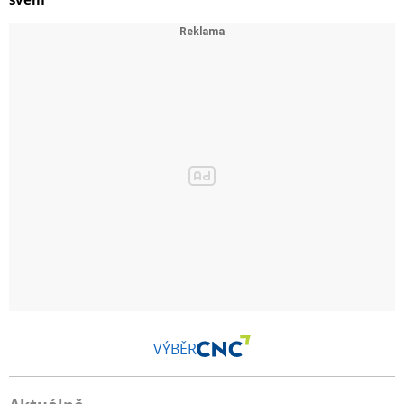
VÝBĚR