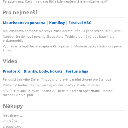
Parazité v nás: Kterým se u nás líbí a kde v našem těle je můžeme najít?
Pro nejmenší
Mourissonova poradna
Komiksy
Festival ABC
Mourrisonova poradna: Má smysl zrušit devátou třídu a jít na střední školu dřív?
Nahlédněte do nové továrny Škoda Auto: Takhle probíhá výroba baterií pro
elektromobily!
Vybíráme nejlepší herní adaptace Pána prstenů. Moderní pecky i historicky první
kroky
Video
Prostor X
Branky, body, kokoti
Fortuna liga
Fanoušci čínského Dalian Yingbo si připravili parádní choreo pro Stanciua
Priske byl hodně nespokojen s výkonem Sparty v Mladé Boleslavi
SESTŘIH: Mladá Boleslav - Sparta 2:0. Bezzubí Letenští opět ztratili. Domácí
rozhodli v první půli
Nákupy
hledejceny.cz
Zboží Živě
Osobní vozy