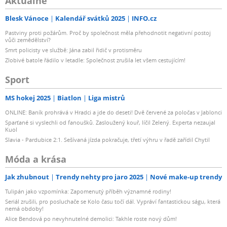
Aktuálně
Blesk Vánoce
Kalendář svátků 2025
INFO.cz
Pastviny proti požárům. Proč by společnost měla přehodnotit negativní postoj
vůči zemědělství?
Smrt policisty ve službě: Jána zabil řidič v protisměru
Zlobivé batole řádilo v letadle: Společnost zrušila let všem cestujícím!
Sport
MS hokej 2025
Biatlon
Liga mistrů
ONLINE: Baník prohrává v Hradci a jde do deseti! Dvě červené za poločas v Jablonci
Sparťané si vyslechli od fanoušků. Zasloužený kouř, líčil Zelený. Experta nezaujal
Kuol
Slavia - Pardubice 2:1. Sešívaná jízda pokračuje, třetí výhru v řadě zařídil Chytil
Móda a krása
Jak zhubnout
Trendy nehty pro jaro 2025
Nové make-up trendy
Tulipán jako vzpomínka: Zapomenutý příběh významné rodiny!
Seriál zrušili, pro posluchače se Kolo času točí dál. Vypráví fantastickou ságu, která
nemá obdoby!
Alice Bendová po nevyhnutelné demolici: Takhle roste nový dům!