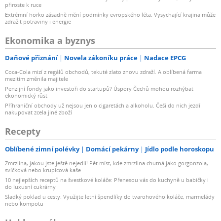
přiroste k ruce
Extrémní horko zásadně mění podmínky evropského léta. Vysychající krajina může
zdražit potraviny i energie
Ekonomika a byznys
Daňové přiznání
Novela zákoníku práce
Nadace EPCG
Coca-Cola mizí z regálů obchodů, tekuté zlato znovu zdraží. A oblíbená farma
mezitím změnila majitele
Penzijní fondy jako investoři do startupů? Úspory Čechů mohou rozhýbat
ekonomický růst
Příhraniční obchody už nejsou jen o cigaretách a alkoholu. Češi do nich jezdí
nakupovat zcela jiné zboží
Recepty
Oblíbené zimní polévky
Domácí pekárny
Jídlo podle horoskopu
Zmrzlina, jakou jste ještě nejedli! Pět míst, kde zmrzlina chutná jako gorgonzola,
svíčková nebo krupicová kaše
10 nejlepších receptů na švestkové koláče: Přenesou vás do kuchyně u babičky i
do luxusní cukrárny
Sladký poklad u cesty: Využijte letní špendlíky do tvarohového koláče, marmelády
nebo kompotu