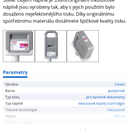
náplně jsou vyrobeny tak, aby s jejich použitím bylo
dosaženo nejefektivnějšího tisku. Díky originálnímu
spotřebnímu materiálu dosáhnete špičkové kvality tisku.
Parametry
Výrobce
Canon
Barva
purpurové
Typ tisku
pro barevné dokumenty
Typ náplně
inkoustové kazety (cartridge)
Tisková technologie
inkoustové
Objem
330 ml
Množství v balení
1 ks