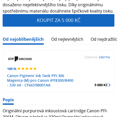
dosaženo nejefektivnějšího tisku. Díky originálnímu
spotřebnímu materiálu dosáhnete špičkové kvality tisku.
KOUPIT ZA 5 000 KČ
Od nejoblíbenějších
Od nejlevnějších
Od nejdražší
Doprava:
zdarma
100 %
Canon Pigment Ink Tank PFI-306
Magenta (M) pro Canon iPF8300/8400
- 330 ml - CF6659B001AA
5 000 Kč
Popis
Originální purpurová inkoustová cartridge Canon PFI-
306M. Objem náplně je 330ml.Originální inkoustové