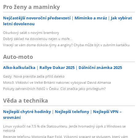
Pro ženy a maminky
Nejčastější novoroční předsevzetí
Miminko a mráz
Jak vybírat
letní dovolenou
Okurkový salát s novými brambory
Dobrý základ na dovolenou nejen u moře...
Vracejí se vám doma dokola rýmy a angíny? Chyba může být v zubním kartáčku
Auto-moto
Alko-kalkulačka
Rallye Dakar 2025
Dálniční známka 2025
Gasly: Nová pravidla zašla příliš daleko
Moto3: Vítězství ve Velké Británii nakonec vybojoval David Almansa
Pokuty zahraničních řidičů v Česku: Cizí značka jako privilegium?
Věda a technika
Nejlepší chytré hodinky
Nejlepší telefony
Nejlepší VPN –
srovnání
Linux vyskočil na 7,5 % dle Statcounteru. Jenže hromadný úprk z Windows se
nekoná
Recenze telefonu Motorola Razr Fold. Výkonný pracant se stylusem, který vám