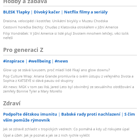
Hobby a zábava
BLESK Tlapky
Divoký kačer
Netflix filmy a seriály
Draisina, velocipéd i kostitřas: Unikátní bicykly v Muzeu Chodska
Cestovní horečka šlechty: Chuďas z Klatovska otrokářem v Jižní Americe
Filip Vondrášek: V Jižní Americe si lidé plují životem mnohem lehčeji, věci tolik
neřeší
Pro generaci Z
#inspirace
#wellbeing
#news
Glow up se stává luxusem, proč mladí lidé říkají ano glow downu?
Pop Culture Wrap: Ariana Grande promluvila o svém ústupu z veřejného života a
Sophia z KATSEYE si dává pauzu od skupiny
Alt news: MGK v tom zas lítá, Jared Leto byl obviněný ze sexuálního obtěžování a
zemřely Bonnie Tyler a Mary Morello
Zdraví
Podpořte dětskou imunitu
Babské rady proti nachlazení
S čím
vším pomůže rýmovník
Jak se zdravě zchladit v tropických vedrech: Co pomáhá a kdy už riskujete úpal
Úpal a úžeh: Jak je poznat a jak se z nich rychle vyléčit