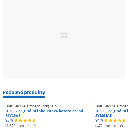
Podobné produkty
Další Náplně a tonery - originální
Další Náplně a tonery
HP 652 originální inkoustová kazeta černá
HP 305 originální
F6V25AE
3YM61AE
95 %
94 %
(1 820 hodnocení)
(472 hodnocení)