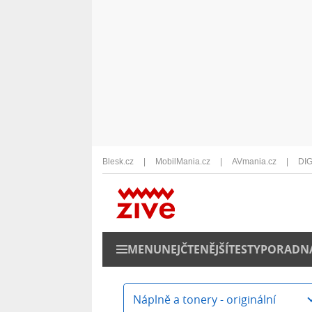
Blesk.cz
MobilMania.cz
AVmania.cz
DIG
MENU
NEJČTENĚJŠÍ
TESTY
PORADN
Náplně a tonery - originální