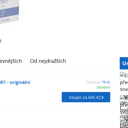
3
evnějších
Od nejdražších
Ur
1 - originální
Doprava:
79 Kč
Skladem
Koupit za 645 Kč