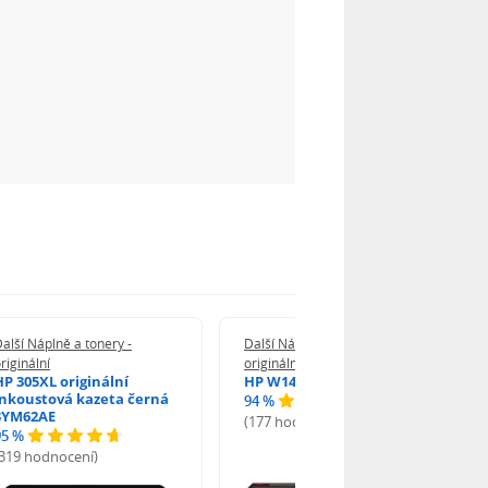
alší Náplně a tonery -
Další Náplně a tonery -
riginální
originální
HP 305XL originální
HP W1420A - originální
inkoustová kazeta černá
94 %
3YM62AE
(177 hodnocení)
95 %
(319 hodnocení)