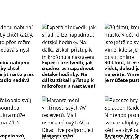
dobu nabíjení
Experti předvedli, jak
30 filmů, kter
 by chtěl
snadno lze napadnout
vidět, dokud js
e jít na to přes
dětské hodinky. Na
na světě. Víme
tadlo nedává
dálku získali přístup k
je můžete pust
mikrofonu a nastavení
kopalo svůj
Marantz mění
Recenze hry S