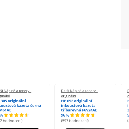
ší Náplně a tonery -
Další Náplně a tonery -
D
ginální
originální
o
 305 originální
HP 652 originální
koustová kazeta černá
inkoustová kazeta
M61AE
tříbarevná F6V24AE
 %
96 %
72 hodnocení)
(597 hodnocení)