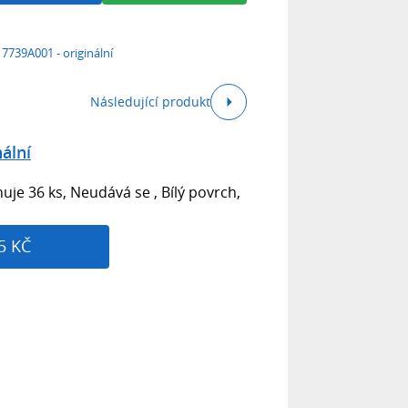
7739A001 - originální
Následující produkt
ální
huje 36 ks, Neudává se , Bílý povrch,
5 KČ