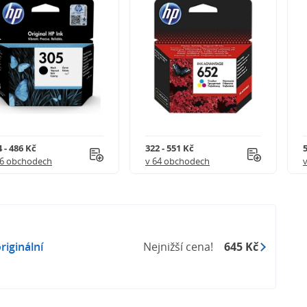
 - 486 Kč
322 - 551 Kč
5
56 obchodech
v 64 obchodech
riginální
Nejnižší cena!
645 Kč