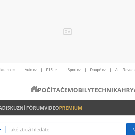
Iarena.cz
Auto.cz
E15.cz
iSport.cz
Doupě.cz
AutoRevue.
POČÍTAČE
MOBILY
TECHNIKA
HRY
A
DISKUZNÍ FÓRUM
VIDEO
PREMIUM