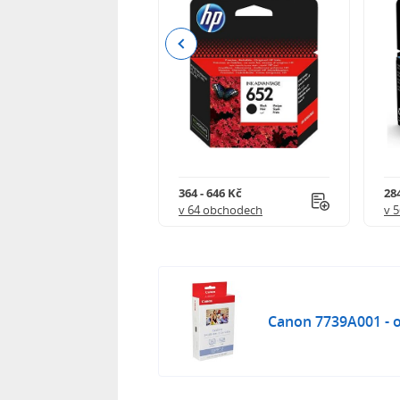
Previous
 901 Kč
364 - 646 Kč
284
 obchodech
v 64 obchodech
v 
Canon 7739A001 - o