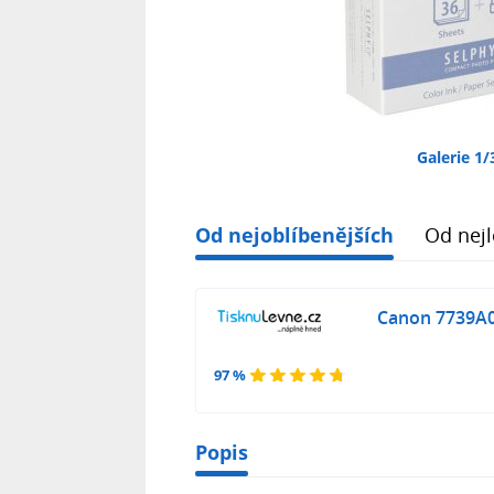
Galerie 1/
Od nejoblíbenějších
Od nejl
Canon 7739A00
97 %
Popis