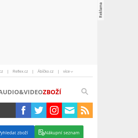
cz
Reflex.cz
Ábíčko.cz
více
AUDIO&VIDEO
ZBOŽÍ
Vyhledat zboží
Nákupní seznam