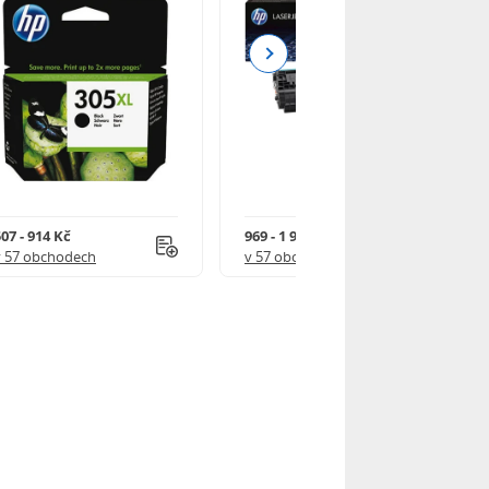
Next
07 - 914 Kč
969 - 1 918 Kč
v 57 obchodech
v 57 obchodech