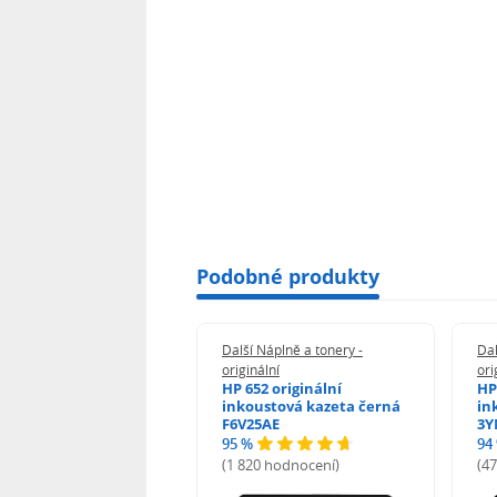
Podobné produkty
 Náplně a tonery -
Další Náplně a tonery -
Dal
nální
originální
ori
her TNB023 -
HP 652 originální
HP
inální
inkoustová kazeta černá
in
F6V25AE
3Y
95 %
94
hodnocení)
(1 820 hodnocení)
(4