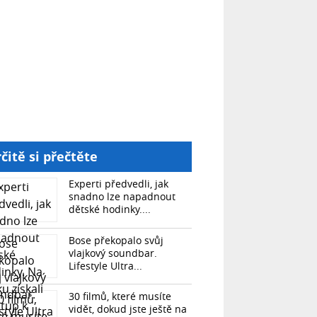
čitě si přečtěte
Experti předvedli, jak
snadno lze napadnout
dětské hodinky....
Bose překopalo svůj
vlajkový soundbar.
Lifestyle Ultra...
30 filmů, které musíte
vidět, dokud jste ještě na