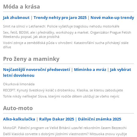
Móda a krása
Jak zhubnout
Trendy nehty pro jaro 2025
Nové make-up trendy
Smrt na silnici v Letňanech: Policie vyšetřuje tragickou nehodu motorkáře
Sex, fetiš, BDSM, ale i přednášky, workshopy a market. Organizátor Prague Fetish
Weekendu popsal, jak akce probíhá
Vodní zdroje a zemědělská půda v ohrožení: Katastrofální sucha přicházejí stále
dříve
Pro ženy a maminky
Nejčastější novoroční předsevzetí
Miminko a mráz
Jak vybírat
letní dovolenou
Okurková limonáda
RECEPT: Kynutý švestkový koláč s drobenkou. Klasika, se kterou zabodujete
Tohle nikdy neříkejte! Slova, kterými rodiče dětem ubližují ze všeho nejvíc
Auto-moto
Alko-kalkulačka
Rallye Dakar 2025
Dálniční známka 2025
MotoGP: Páteční program ve Velké Británii uzavřel rekordním časem Bezzecchi
Další klasická corvette s dobrými jízdními vlastnostmi? Mitsuoka znovu využije