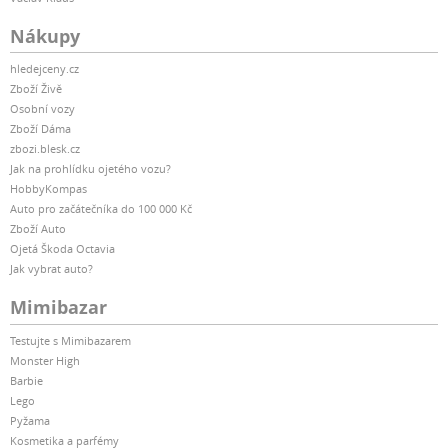
Nákupy
hledejceny.cz
Zboží Živě
Osobní vozy
Zboží Dáma
zbozi.blesk.cz
Jak na prohlídku ojetého vozu?
HobbyKompas
Auto pro začátečníka do 100 000 Kč
Zboží Auto
Ojetá Škoda Octavia
Jak vybrat auto?
Mimibazar
Testujte s Mimibazarem
Monster High
Barbie
Lego
Pyžama
Kosmetika a parfémy