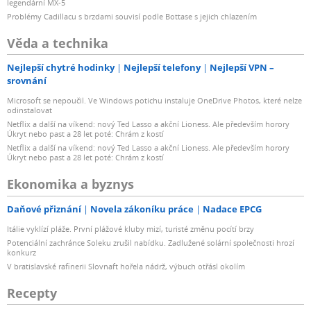
legendární MX-5
Problémy Cadillacu s brzdami souvisí podle Bottase s jejich chlazením
Věda a technika
Nejlepší chytré hodinky
Nejlepší telefony
Nejlepší VPN –
srovnání
Microsoft se nepoučil. Ve Windows potichu instaluje OneDrive Photos, které nelze
odinstalovat
Netflix a další na víkend: nový Ted Lasso a akční Lioness. Ale především horory
Úkryt nebo past a 28 let poté: Chrám z kostí
Netflix a další na víkend: nový Ted Lasso a akční Lioness. Ale především horory
Úkryt nebo past a 28 let poté: Chrám z kostí
Ekonomika a byznys
Daňové přiznání
Novela zákoníku práce
Nadace EPCG
Itálie vyklízí pláže. První plážové kluby mizí, turisté změnu pocítí brzy
Potenciální zachránce Soleku zrušil nabídku. Zadlužené solární společnosti hrozí
konkurz
V bratislavské rafinerii Slovnaft hořela nádrž, výbuch otřásl okolím
Recepty