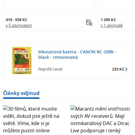
419 - 558 Kč
1 290 Kč
v 5 obchodech
v 1 obchodě
Inkoustová kazeta - CANON BC-20Bk -
black - renovovaná
Nejnižší cena!
233 Kč
Články odjinud