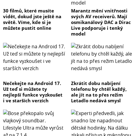
30 filmů, které musíte
Marantz mění vnitřnosti
vidět, dokud jste ještě na
svých AV receiverů. Mají
světě. Víme, kde si je
osmikanálový DAC a Dirac
můžete pustit online
Live podporuje i tenký
model
Nečekejte na Android 17.
Zkrátit dobu nabíjení
Už teď si můžete ty
telefonu by chtěl každý,
nejlepší funkce vyzkoušet
ale jít na to přes režim
i ve starších verzích
Letadlo nedává smysl