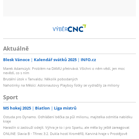
VÝBĚR
Aktuálně
Blesk Vánoce
Kalendář svátků 2025
INFO.cz
Marek Adamczyk: Problém na DAMU přetrvává. Všichni o něm vědí, jen moc
nevědí, co s ním
Brutální útok v Tanvaldu: Několik pobodaných
Nahotinky na Měsíci: Astronautovy Playboy fotky se vydražily za miliony
Sport
MS hokej 2025
Biatlon
Liga mistrů
Ostuda pro Dynamo. Odhlášení béčka za půl milionu, majitelka odmítla nabídku
kraje
Haraslín si zaslouží odejít. Výhra je to i pro Spartu, ale měla by ještě zareagovat
ONLINE: Slavia B - Třinec 3:2. Dukla hostí Kroměříž, Karviná hraje v Prostějově