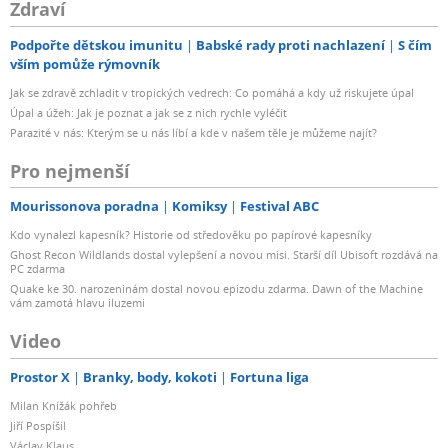
Zdraví
Podpořte dětskou imunitu
Babské rady proti nachlazení
S čím
vším pomůže rýmovník
Jak se zdravě zchladit v tropických vedrech: Co pomáhá a kdy už riskujete úpal
Úpal a úžeh: Jak je poznat a jak se z nich rychle vyléčit
Parazité v nás: Kterým se u nás líbí a kde v našem těle je můžeme najít?
Pro nejmenší
Mourissonova poradna
Komiksy
Festival ABC
Kdo vynalezl kapesník? Historie od středověku po papírové kapesníky
Ghost Recon Wildlands dostal vylepšení a novou misi. Starší díl Ubisoft rozdává na
PC zdarma
Quake ke 30. narozeninám dostal novou epizodu zdarma. Dawn of the Machine
vám zamotá hlavu iluzemi
Video
Prostor X
Branky, body, kokoti
Fortuna liga
Milan Knížák pohřeb
Jiří Pospíšil
Václav Klaus