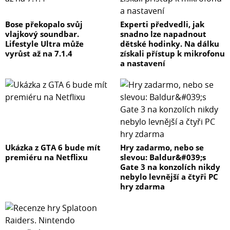
Bose překopalo svůj
Experti předvedli, jak
vlajkový soundbar.
snadno lze napadnout
Lifestyle Ultra může
dětské hodinky. Na dálku
vyrůst až na 7.1.4
získali přístup k mikrofonu
a nastavení
Ukázka z GTA 6 bude mít
Hry zadarmo, nebo se
premiéru na Netflixu
slevou: Baldur&#039;s
Gate 3 na konzolích nikdy
nebylo levnější a čtyři PC
hry zdarma