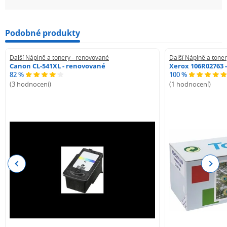
Podobné produkty
Další Náplně a tonery - renovované
Další Náplně a tone
Canon CL-541XL - renovované
Xerox 106R02763 
82 %
100 %
(3 hodnocení)
(1 hodnocení)
Previous
Next