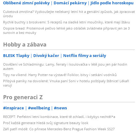
Oblíbené zimní polévky
Domácí pekárny
Jídlo podle horoskopu
Cuketová zmrzlina? Vyzkoušejte nečekaný letní hit a geniální způsob, jak zpracovat
úrodu
Rychlé buchty s broskvemi: 5 receptů na sladké letní moučníky, které mají šťávu
Oopsie bread: Proteinové pečivo lehké jako obláček zvládnete připravit jen ze 3
surovin a bez mouky
Hobby a zábava
BLESK Tlapky
Divoký kačer
Netflix filmy a seriály
Osvěžení ve Schladmingu: Lamy, ferraty i koulovačka v létě jsou jen pár hodin
autem
Tipy na víkend: Harry Potter na výstavě! Folklor, bitvy i setkání vodníků
Přibývá paniky na dovolené: Vnuka paní Soni v hotelu poštípaly štěnice! Lékaři
varují
Pro generaci Z
#inspirace
#wellbeing
#news
RECEPT: Perfektní letní kombinace, které tě zchladí, i kdybys nechtěl*a
Proč každá generace hledá svůj signature beauty look
Září patří módě: Co přinese Mercedes-Benz Prague Fashion Week SS27