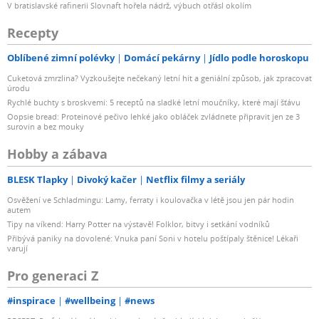
V bratislavské rafinerii Slovnaft hořela nádrž, výbuch otřásl okolím
Recepty
Oblíbené zimní polévky
Domácí pekárny
Jídlo podle horoskopu
Cuketová zmrzlina? Vyzkoušejte nečekaný letní hit a geniální způsob, jak zpracovat
úrodu
Rychlé buchty s broskvemi: 5 receptů na sladké letní moučníky, které mají šťávu
Oopsie bread: Proteinové pečivo lehké jako obláček zvládnete připravit jen ze 3
surovin a bez mouky
Hobby a zábava
BLESK Tlapky
Divoký kačer
Netflix filmy a seriály
Osvěžení ve Schladmingu: Lamy, ferraty i koulovačka v létě jsou jen pár hodin
autem
Tipy na víkend: Harry Potter na výstavě! Folklor, bitvy i setkání vodníků
Přibývá paniky na dovolené: Vnuka paní Soni v hotelu poštípaly štěnice! Lékaři
varují
Pro generaci Z
#inspirace
#wellbeing
#news