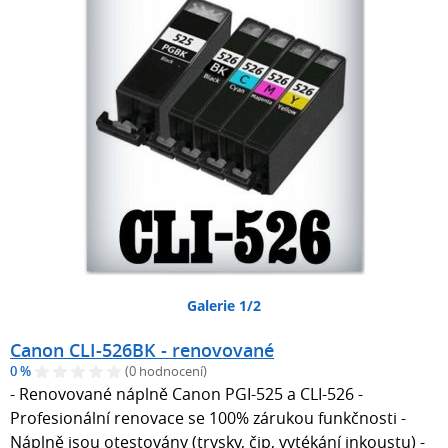
Galerie 1/2
Canon CLI-526BK - renovované
0 %
(0 hodnocení)
- Renovované náplně Canon PGI-525 a CLI-526 -
Profesionální renovace se 100% zárukou funkčnosti -
Náplně jsou otestovány (trysky, čip, vytékání inkoustu) -