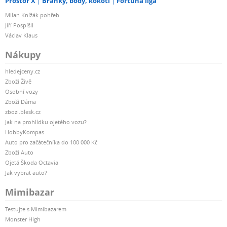
Prostor X
Branky, body, kokoti
Fortuna liga
Milan Knížák pohřeb
Jiří Pospíšil
Václav Klaus
Nákupy
hledejceny.cz
Zboží Živě
Osobní vozy
Zboží Dáma
zbozi.blesk.cz
Jak na prohlídku ojetého vozu?
HobbyKompas
Auto pro začátečníka do 100 000 Kč
Zboží Auto
Ojetá Škoda Octavia
Jak vybrat auto?
Mimibazar
Testujte s Mimibazarem
Monster High