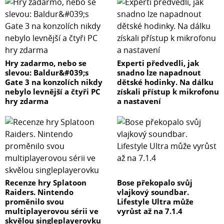
Hry zadarmo, nebo se
Experti předvedli, jak
slevou: Baldur&#039;s
snadno lze napadnout
Gate 3 na konzolích nikdy
dětské hodinky. Na dálku
nebylo levnější a čtyři PC
získali přístup k mikrofonu
hry zdarma
a nastavení
Recenze hry Splatoon
Bose překopalo svůj
Raiders. Nintendo
vlajkový soundbar.
proměnilo svou
Lifestyle Ultra může
multiplayerovou sérii ve
vyrůst až na 7.1.4
skvělou singleplayerovku