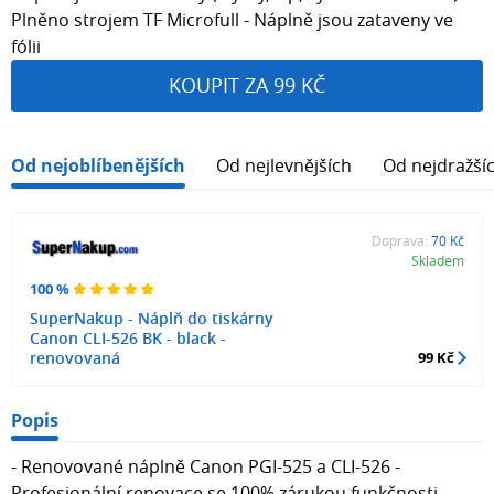
Plněno strojem TF Microfull - Náplně jsou zataveny ve
fólii
KOUPIT ZA 99 KČ
Od nejoblíbenějších
Od nejlevnějších
Od nejdražší
Doprava:
70 Kč
Skladem
100 %
SuperNakup - Náplň do tiskárny
Canon CLI-526 BK - black -
renovovaná
99 Kč
Popis
- Renovované náplně Canon PGI-525 a CLI-526 -
Profesionální renovace se 100% zárukou funkčnosti -