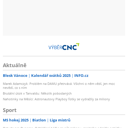
VÝBĚR
Aktuálně
Blesk Vánoce
Kalendář svátků 2025
INFO.cz
Marek Adamczyk: Problém na DAMU přetrvává. Všichni o něm vědí, jen moc
nevědí, co s ním
Brutální útok v Tanvaldu: Několik pobodaných
Nahotinky na Měsíci: Astronautovy Playboy fotky se vydražily za miliony
Sport
MS hokej 2025
Biatlon
Liga mistrů