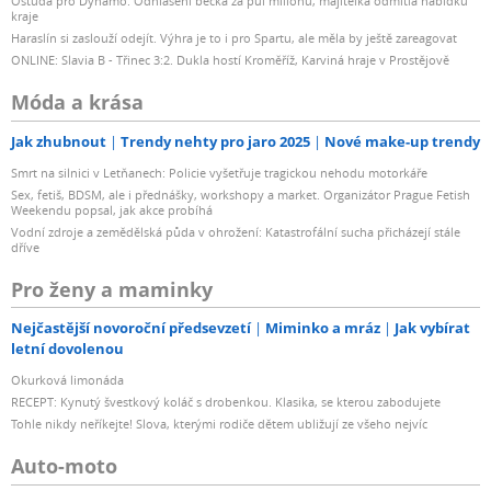
Ostuda pro Dynamo. Odhlášení béčka za půl milionu, majitelka odmítla nabídku
kraje
Haraslín si zaslouží odejít. Výhra je to i pro Spartu, ale měla by ještě zareagovat
ONLINE: Slavia B - Třinec 3:2. Dukla hostí Kroměříž, Karviná hraje v Prostějově
Móda a krása
Jak zhubnout
Trendy nehty pro jaro 2025
Nové make-up trendy
Smrt na silnici v Letňanech: Policie vyšetřuje tragickou nehodu motorkáře
Sex, fetiš, BDSM, ale i přednášky, workshopy a market. Organizátor Prague Fetish
Weekendu popsal, jak akce probíhá
Vodní zdroje a zemědělská půda v ohrožení: Katastrofální sucha přicházejí stále
dříve
Pro ženy a maminky
Nejčastější novoroční předsevzetí
Miminko a mráz
Jak vybírat
letní dovolenou
Okurková limonáda
RECEPT: Kynutý švestkový koláč s drobenkou. Klasika, se kterou zabodujete
Tohle nikdy neříkejte! Slova, kterými rodiče dětem ubližují ze všeho nejvíc
Auto-moto