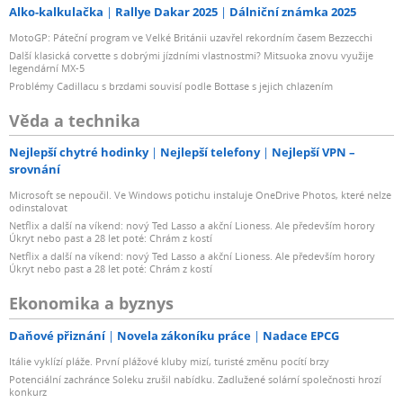
Alko-kalkulačka
Rallye Dakar 2025
Dálniční známka 2025
MotoGP: Páteční program ve Velké Británii uzavřel rekordním časem Bezzecchi
Další klasická corvette s dobrými jízdními vlastnostmi? Mitsuoka znovu využije
legendární MX-5
Problémy Cadillacu s brzdami souvisí podle Bottase s jejich chlazením
Věda a technika
Nejlepší chytré hodinky
Nejlepší telefony
Nejlepší VPN –
srovnání
Microsoft se nepoučil. Ve Windows potichu instaluje OneDrive Photos, které nelze
odinstalovat
Netflix a další na víkend: nový Ted Lasso a akční Lioness. Ale především horory
Úkryt nebo past a 28 let poté: Chrám z kostí
Netflix a další na víkend: nový Ted Lasso a akční Lioness. Ale především horory
Úkryt nebo past a 28 let poté: Chrám z kostí
Ekonomika a byznys
Daňové přiznání
Novela zákoníku práce
Nadace EPCG
Itálie vyklízí pláže. První plážové kluby mizí, turisté změnu pocítí brzy
Potenciální zachránce Soleku zrušil nabídku. Zadlužené solární společnosti hrozí
konkurz