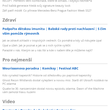
RECEPT: Perfektní letní kombinace, které tě zchladí, i kdybys nechtěl*a
Proč každá generace hledá svůj signature beauty look
Září patří módě: Co přinese Mercedes-Benz Prague Fashion Week SS27
Zdraví
Podpořte dětskou imunitu
Babské rady proti nachlazení
S čím
vším pomůže rýmovník
Jak se zdravě zchladit v tropických vedrech: Co pomáhá a kdy už riskujete úpal
Úpal a úžeh: Jak je poznat a jak se z nich rychle vyléčit
Parazité v nás: Kterým se u nás líbí a kde v našem těle je můžeme najít?
Pro nejmenší
Mourissonova poradna
Komiksy
Festival ABC
Kdo vynalezl kapesník? Historie od středověku po papírové kapesníky
Ghost Recon Wildlands dostal vylepšení a novou misi. Starší díl Ubisoft rozdává na
PC zdarma
Quake ke 30. narozeninám dostal novou epizodu zdarma. Dawn of the Machine
vám zamotá hlavu iluzemi
Video