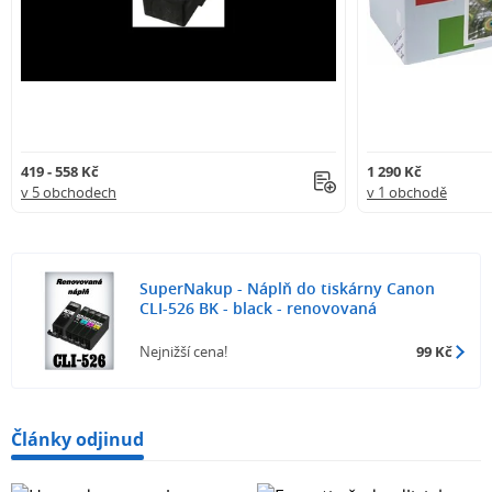
419 - 558 Kč
1 290 Kč
v 5 obchodech
v 1 obchodě
SuperNakup - Náplň do tiskárny Canon
CLI-526 BK - black - renovovaná
Nejnižší cena!
99 Kč
Články odjinud