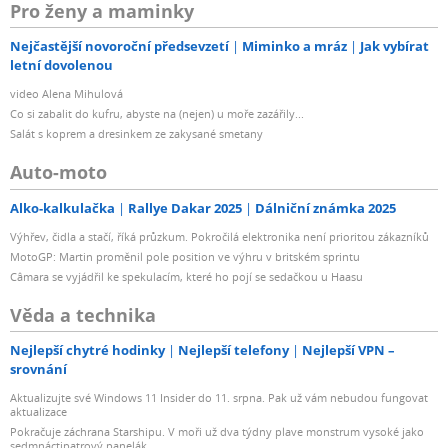
Pro ženy a maminky
Nejčastější novoroční předsevzetí
Miminko a mráz
Jak vybírat
letní dovolenou
video Alena Mihulová
Co si zabalit do kufru, abyste na (nejen) u moře zazářily...
Salát s koprem a dresinkem ze zakysané smetany
Auto-moto
Alko-kalkulačka
Rallye Dakar 2025
Dálniční známka 2025
Výhřev, čidla a stačí, říká průzkum. Pokročilá elektronika není prioritou zákazníků
MotoGP: Martin proměnil pole position ve výhru v britském sprintu
Câmara se vyjádřil ke spekulacím, které ho pojí se sedačkou u Haasu
Věda a technika
Nejlepší chytré hodinky
Nejlepší telefony
Nejlepší VPN –
srovnání
Aktualizujte své Windows 11 Insider do 11. srpna. Pak už vám nebudou fungovat
aktualizace
Pokračuje záchrana Starshipu. V moři už dva týdny plave monstrum vysoké jako
sedmnáctipatrový panelák