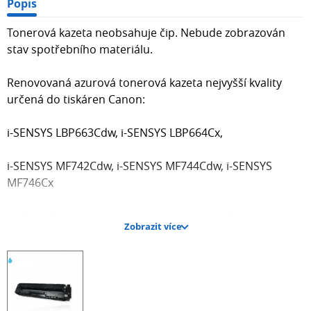
Popis
Tonerová kazeta neobsahuje čip. Nebude zobrazován
stav spotřebního materiálu.
Renovovaná azurová tonerová kazeta nejvyšší kvality
určená do tiskáren Canon:
i-SENSYS LBP663Cdw, i-SENSYS LBP664Cx,
i-SENSYS MF742Cdw, i-SENSYS MF744Cdw, i-SENSYS
MF746Cx
V případě nejasností s kompatibilitou s Vaši tiskárnou
Zobrazit více
nás neváhejte kontaktovat - rádi Vám poradíme. Nemusí
zde být uvedeny všechny