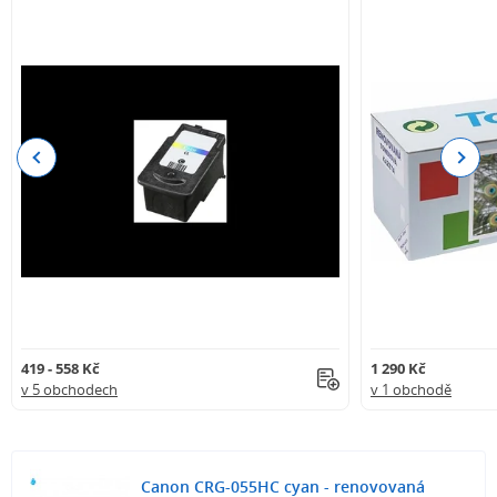
Previous
Next
419 - 558 Kč
1 290 Kč
v 5 obchodech
v 1 obchodě
Canon CRG-055HC cyan - renovovaná