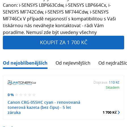
Canon: i-SENSYS LBP663Cdw, i-SENSYS LBP664Cx, i-
SENSYS MF742Cdw, i-SENSYS MF744Cdw, i-SENSYS
MF746Cx V případě nejasností s kompatibilitou s Vaši
tiskárnou nás neváhejte kontaktovat - rádi Vám
poradíme. Nemusí zde být uvedeny všechny
KOUPIT ZA 1 700 KČ
Od nejoblíbenějších
Od nejlevnějších
Od nejdražší
Doprava:
110 Kč
Skladem
0 %
Canon CRG-055HC cyan - renovovaná
tonerová kazeta (bez čipu) - 5 let
záruka
1 700 Kč