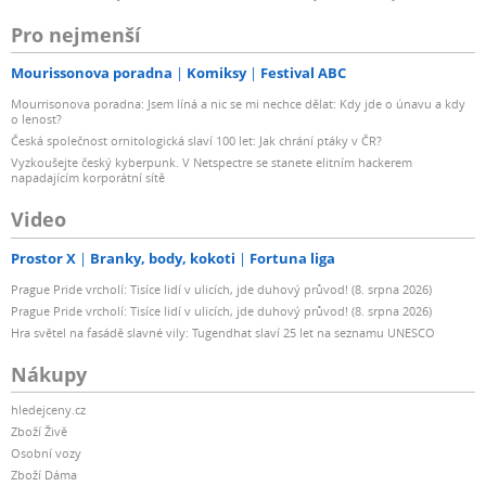
Pro nejmenší
Mourissonova poradna
Komiksy
Festival ABC
Mourrisonova poradna: Jsem líná a nic se mi nechce dělat: Kdy jde o únavu a kdy
o lenost?
Česká společnost ornitologická slaví 100 let: Jak chrání ptáky v ČR?
Vyzkoušejte český kyberpunk. V Netspectre se stanete elitním hackerem
napadajícím korporátní sítě
Video
Prostor X
Branky, body, kokoti
Fortuna liga
Prague Pride vrcholí: Tisíce lidí v ulicích, jde duhový průvod! (8. srpna 2026)
Prague Pride vrcholí: Tisíce lidí v ulicích, jde duhový průvod! (8. srpna 2026)
Hra světel na fasádě slavné vily: Tugendhat slaví 25 let na seznamu UNESCO
Nákupy
hledejceny.cz
Zboží Živě
Osobní vozy
Zboží Dáma