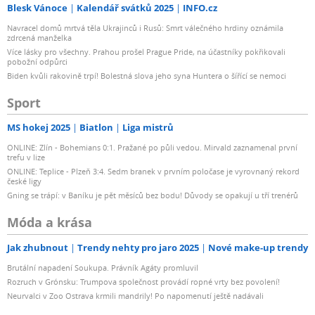
Blesk Vánoce
Kalendář svátků 2025
INFO.cz
Navracel domů mrtvá těla Ukrajinců i Rusů: Smrt válečného hrdiny oznámila
zdrcená manželka
Více lásky pro všechny. Prahou prošel Prague Pride, na účastníky pokřikovali
pobožní odpůrci
Biden kvůli rakovině trpí! Bolestná slova jeho syna Huntera o šířící se nemoci
Sport
MS hokej 2025
Biatlon
Liga mistrů
ONLINE: Zlín - Bohemians 0:1. Pražané po půli vedou. Mirvald zaznamenal první
trefu v lize
ONLINE: Teplice - Plzeň 3:4. Sedm branek v prvním poločase je vyrovnaný rekord
české ligy
Gning se trápí: v Baníku je pět měsíců bez bodu! Důvody se opakují u tří trenérů
Móda a krása
Jak zhubnout
Trendy nehty pro jaro 2025
Nové make-up trendy
Brutální napadení Soukupa. Právník Agáty promluvil
Rozruch v Grónsku: Trumpova společnost provádí ropné vrty bez povolení!
Neurvalci v Zoo Ostrava krmili mandrily! Po napomenutí ještě nadávali