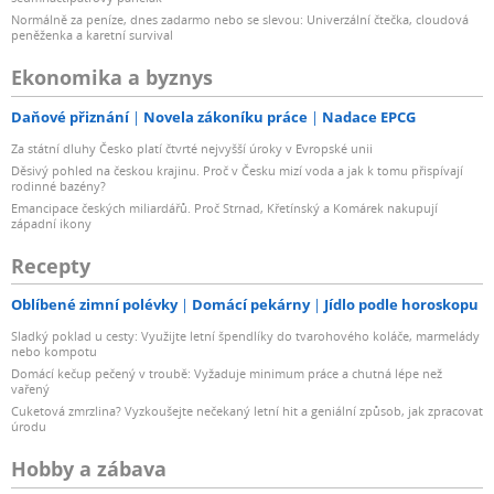
Normálně za peníze, dnes zadarmo nebo se slevou: Univerzální čtečka, cloudová
peněženka a karetní survival
Ekonomika a byznys
Daňové přiznání
Novela zákoníku práce
Nadace EPCG
Za státní dluhy Česko platí čtvrté nejvyšší úroky v Evropské unii
Děsivý pohled na českou krajinu. Proč v Česku mizí voda a jak k tomu přispívají
rodinné bazény?
Emancipace českých miliardářů. Proč Strnad, Křetínský a Komárek nakupují
západní ikony
Recepty
Oblíbené zimní polévky
Domácí pekárny
Jídlo podle horoskopu
Sladký poklad u cesty: Využijte letní špendlíky do tvarohového koláče, marmelády
nebo kompotu
Domácí kečup pečený v troubě: Vyžaduje minimum práce a chutná lépe než
vařený
Cuketová zmrzlina? Vyzkoušejte nečekaný letní hit a geniální způsob, jak zpracovat
úrodu
Hobby a zábava