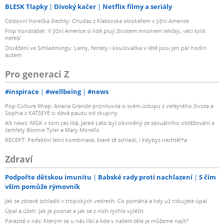
BLESK Tlapky
Divoký kačer
Netflix filmy a seriály
Cestovní horečka šlechty: Chuďas z Klatovska otrokářem v Jižní Americe
Filip Vondrášek: V Jižní Americe si lidé plují životem mnohem lehčeji, věci tolik
neřeší
Osvěžení ve Schladmingu: Lamy, ferraty i koulovačka v létě jsou jen pár hodin
autem
Pro generaci Z
#inspirace
#wellbeing
#news
Pop Culture Wrap: Ariana Grande promluvila o svém ústupu z veřejného života a
Sophia z KATSEYE si dává pauzu od skupiny
Alt news: MGK v tom zas lítá, Jared Leto byl obviněný ze sexuálního obtěžování a
zemřely Bonnie Tyler a Mary Morello
RECEPT: Perfektní letní kombinace, které tě zchladí, i kdybys nechtěl*a
Zdraví
Podpořte dětskou imunitu
Babské rady proti nachlazení
S čím
vším pomůže rýmovník
Jak se zdravě zchladit v tropických vedrech: Co pomáhá a kdy už riskujete úpal
Úpal a úžeh: Jak je poznat a jak se z nich rychle vyléčit
Parazité v nás: Kterým se u nás líbí a kde v našem těle je můžeme najít?