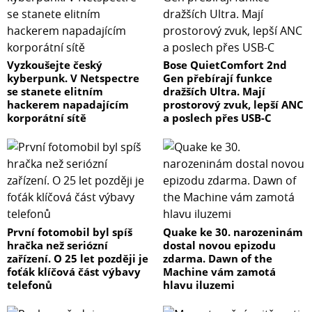
Vyzkoušejte český
Bose QuietComfort 2nd
kyberpunk. V Netspectre
Gen přebírají funkce
se stanete elitním
dražších Ultra. Mají
hackerem napadajícím
prostorový zvuk, lepší ANC
korporátní sítě
a poslech přes USB-C
První fotomobil byl spíš
Quake ke 30. narozeninám
hračka než seriózní
dostal novou epizodu
zařízení. O 25 let později je
zdarma. Dawn of the
foťák klíčová část výbavy
Machine vám zamotá
telefonů
hlavu iluzemi